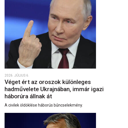
2026. JÚLIUS 6.
Véget ért az oroszok különleges
hadművelete Ukrajnában, immár igazi
háborúra állnak át
A civilek öldöklése háborús bűncselekmény.