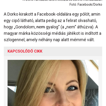
Fotó: Facebook/Dorko
A Dorko kirakott a Facebook-oldalára egy pólót, amin
egy cipő látható, alatta pedig az a felirat olvasható,
hogy „Gondolom,
nem
gyalog” (a „nem” áthúzva). A
magyar márka közösségi médiás játékot is indított a
szlogennel, amely néhány nap alatt mémmé vált.
KAPCSOLÓDÓ CIKK