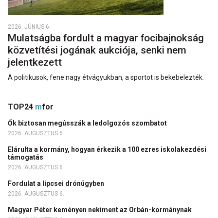
2026. JÚNIUS 6.
Mulatságba fordult a magyar focibajnokság
közvetítési jogának aukciója, senki nem
jelentkezett
A politikusok, fene nagy étvágyukban, a sportot is bekebelezték.
TOP24
m
for
Ők biztosan megússzák a ledolgozós szombatot
2026. AUGUSZTUS 6.
Elárulta a kormány, hogyan érkezik a 100 ezres iskolakezdési
támogatás
2026. AUGUSZTUS 6.
Fordulat a lipcsei drónügyben
2026. AUGUSZTUS 6.
Magyar Péter keményen nekiment az Orbán-kormánynak