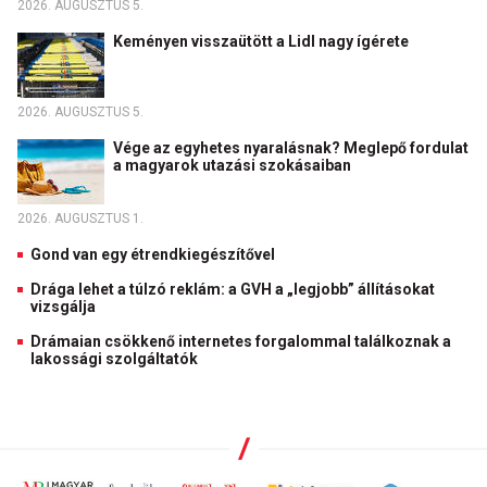
2026. AUGUSZTUS 5.
Keményen visszaütött a Lidl nagy ígérete
2026. AUGUSZTUS 5.
Vége az egyhetes nyaralásnak? Meglepő fordulat
a magyarok utazási szokásaiban
2026. AUGUSZTUS 1.
Gond van egy étrendkiegészítővel
Drága lehet a túlzó reklám: a GVH a „legjobb” állításokat
vizsgálja
Drámaian csökkenő internetes forgalommal találkoznak a
lakossági szolgáltatók