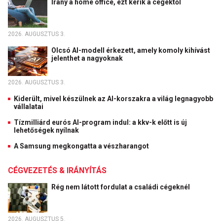
Irány a home office, ezt kérik a cégektől
2026. AUGUSZTUS 3.
Olcsó AI-modell érkezett, amely komoly kihívást
jelenthet a nagyoknak
2026. AUGUSZTUS 3.
Kiderült, mivel készülnek az AI-korszakra a világ legnagyobb
vállalatai
Tízmilliárd eurós AI-program indul: a kkv-k előtt is új
lehetőségek nyílnak
A Samsung megkongatta a vészharangot
CÉGVEZETÉS & IRÁNYÍTÁS
Rég nem látott fordulat a családi cégeknél
2026. AUGUSZTUS 5.