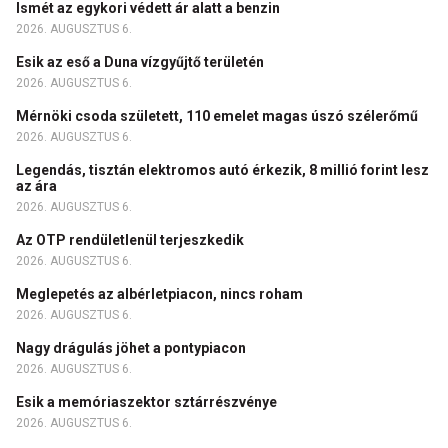
Ismét az egykori védett ár alatt a benzin
2026. AUGUSZTUS 6.
Esik az eső a Duna vízgyűjtő területén
2026. AUGUSZTUS 6.
Mérnöki csoda született, 110 emelet magas úszó szélerőmű
2026. AUGUSZTUS 6.
Legendás, tisztán elektromos autó érkezik, 8 millió forint lesz
az ára
2026. AUGUSZTUS 6.
Az OTP rendületlenül terjeszkedik
2026. AUGUSZTUS 6.
Meglepetés az albérletpiacon, nincs roham
2026. AUGUSZTUS 6.
Nagy drágulás jöhet a pontypiacon
2026. AUGUSZTUS 6.
Esik a memóriaszektor sztárrészvénye
2026. AUGUSZTUS 6.