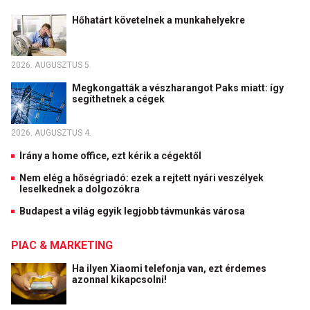
Hőhatárt követelnek a munkahelyekre
2026. AUGUSZTUS 5.
Megkongatták a vészharangot Paks miatt: így
segíthetnek a cégek
2026. AUGUSZTUS 4.
Irány a home office, ezt kérik a cégektől
Nem elég a hőségriadó: ezek a rejtett nyári veszélyek
leselkednek a dolgozókra
Budapest a világ egyik legjobb távmunkás városa
PIAC & MARKETING
Ha ilyen Xiaomi telefonja van, ezt érdemes
azonnal kikapcsolni!