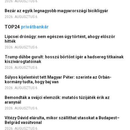
2026. AUGUSZTUS 6.
Bezár az egyik legnagyobb magyarországi bicikligyár
2026. AUGUSZTUS 6.
TOP24
privátbankár
Lipcsei drónügy: nem egészen úgy történt, ahogy először
hitték
2026. AUGUSZTUS 6.
Trump dühbe gurult: hosszú börtönt ígér a hadsereg titkainak
kiszivárogtatóinak
2026. AUGUSZTUS 6.
Súlyos kijelentést tett Magyar Péter: szerinte az Orbán-
kormány tudta, hogy baj van
2026. AUGUSZTUS 6.
Bemondták a svájci elemzők: mutatós tűzijáték érik az
aranynál
2026. AUGUSZTUS 6.
Vitézy Dávid elárulta, mikor szállíthat utasokat a Budapest–
Belgrád vasútvonal
2026. AUGUSZTUS 6.