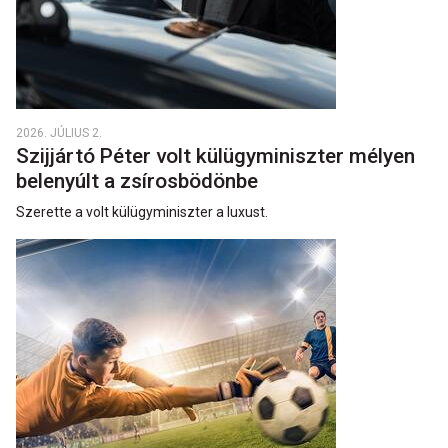
2026. JÚLIUS 2.
Szijjártó Péter volt külügyminiszter mélyen
belenyúlt a zsírosbödönbe
Szerette a volt külügyminiszter a luxust.