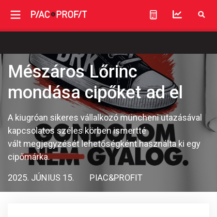
Mészáros Lőrinc
mondása cipőket ad el
A kiugróan sikeres vállalkozó müncheni utazásával
kapcsolatos széles körben ismertté
vált megjegyzését lehetőségként használta ki egy
cipőmárka.
2025. JÚNIUS 15.
PIAC&PROFIT