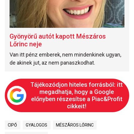
Gyönyörű autót kapott Mészáros
Lőrinc neje
Van itt pénz emberek, nem mindenkinek ugyan,
de akinek jut, az nem panaszkodhat.
Tájékozódjon hiteles forrásból: itt
megadhatja, hogy a Google
előnyben részesítse a Piac&Profit
cikkeit!
CIPŐ
GYALOGOS
MÉSZÁROS LŐRINC