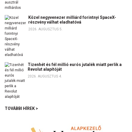
Közel negyvenezer milliárd forintnyi SpaceX-
részvény válhat eladhatóvá
2026. AUGUSZTUS 5.
Tizenhét és fél millió eurós jutalék miatt perlik a
Revolut alapítóját
2026. AUGUSZTUS 4.
TOVÁBBI HÍREK >