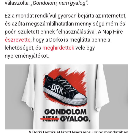
válaszolta:
„Gondolom, nem gyalog”.
Ez a mondat rendkívül gyorsan bejárta az internetet,
és azóta megszámlálhatatlan mennyiségű mém és
poén született ennek felhasználásával. A Nap Híre
észrevette
, hogy a Dorko is meglátta benne a
lehetőséget, és
meghirdettek
vele egy
nyereményjátékot.
A Dorki fantáziát látott Mészáros Lőrinc mondatában