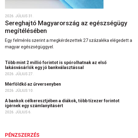
2026. JÚLIUS 31.
Sereghajtó Magyarország az egészségügy
megítélésében
Egy felmérés szerint a megkérdezettek 27 százaléka elégedett a
magyar egészségüggyel.
Több mint 2 millió forintot is spórolhatnak az első
lakásvásárlók egy jó bankválasztással
2026. JÚLIUS 27.
Mérföldkő az űrversenyben
2026. JÚLIUS 10.
A bankok célkeresztjében a diákok, több tízezer forintot
ígérnek egy számlanyitásért
2026. JÚLIUS 6.
PÉNZSZERZÉS