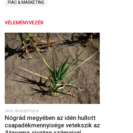
PIAC & MARKETING
VÉLEMÉNYVEZÉR
2026. AUGUSZTUS 4.
Nógrád megyében az idén hullott
csapadékmennyisége vetekszik az
Atacama‑sivatag számaival