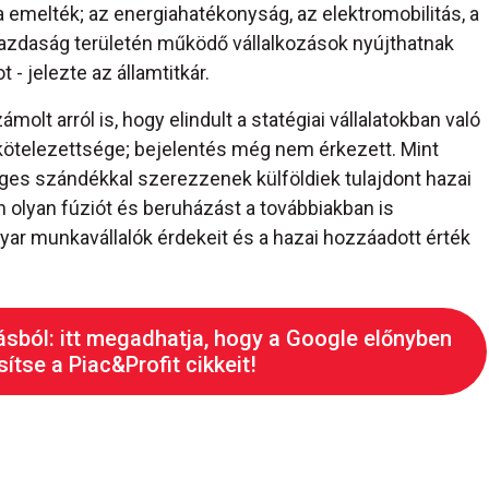
ra emelték; az energiahatékonyság, az elektromobilitás, a
gazdaság területén működő vállalkozások nyújthatnak
 - jelezte az államtitkár.
lt arról is, hogy elindult a statégiai vállalatokban való
kötelezettsége; bejelentés még nem érkezett. Mint
éges szándékkal szerezzenek külföldiek tulajdont hazai
n olyan fúziót és beruházást a továbbiakban is
yar munkavállalók érdekeit és a hazai hozzáadott érték
ásból: itt megadhatja, hogy a Google előnyben
ítse a Piac&Profit cikkeit!