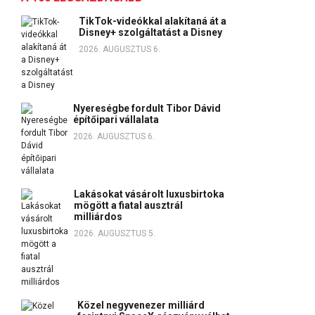
TikTok-videókkal alakítaná át a
Disney+ szolgáltatást a Disney
2026. AUGUSZTUS 6.
Nyereségbe fordult Tibor Dávid
építőipari vállalata
2026. AUGUSZTUS 6.
Lakásokat vásárolt luxusbirtoka
mögött a fiatal ausztrál
milliárdos
2026. AUGUSZTUS 5.
Közel negyvenezer milliárd