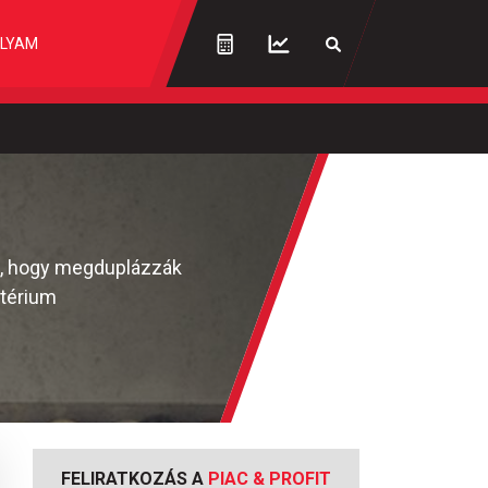
LYAM
ét, hogy megduplázzák
ztérium
FELIRATKOZÁS A
PIAC & PROFIT