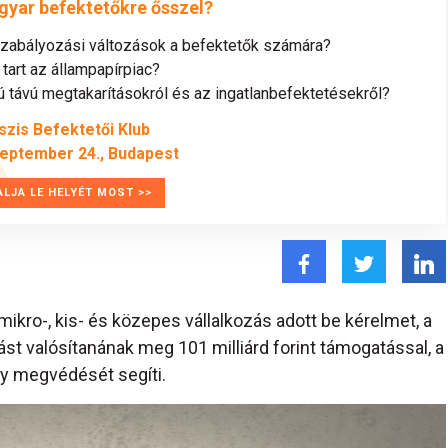
gyar befektetőkre ősszel?
szabályozási változások a befektetők számára?
tart az állampapírpiac?
távú megtakarításokról és az ingatlanbefektetésekről?
szis Befektetői Klub
zeptember 24., Budapest
ALJA LE HELYÉT MOST >>
ikro-, kis- és közepes vállalkozás adott be kérelmet, a
ást valósítanának meg 101 milliárd forint támogatással, a
y megvédését segíti.