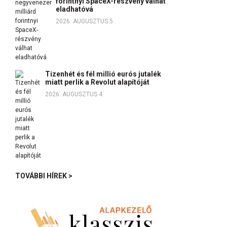
forintnyi SpaceX-részvény válhat
eladhatóvá
2026. AUGUSZTUS 5.
Tizenhét és fél millió eurós jutalék
miatt perlik a Revolut alapítóját
2026. AUGUSZTUS 4.
TOVÁBBI HÍREK >