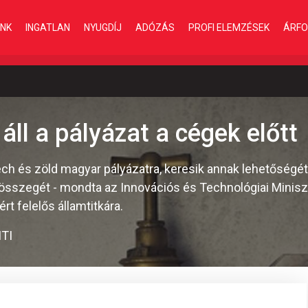
INK
INGATLAN
NYUGDÍJ
ADÓZÁS
PROFI ELEMZÉSEK
ÁRFO
áll a pályázat a cégek előtt
-tech és zöld magyar pályázatra, keresik annak lehetőség
etösszegét - mondta az Innovációs és Technológiai Minis
t felelős államtitkára.
TI