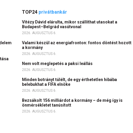
TOP24
privátbankár
Vitézy Dávid elárulta, mikor szállíthat utasokat a
Budapest–Belgrád vasútvonal
2026. AUGUSZTUS 6.
kedelem
Valami készül az energiafronton: fontos döntést hozott
a kormány
2026. AUGUSZTUS 6.
ltása
Nem volt meglepetés a paksi leállás
2026. AUGUSZTUS 6.
Minden botrányt túlélt, de egy érthetetlen hibába
belebukhat a FIFA elnöke
2026. AUGUSZTUS 6.
Bezsákolt 156 milliárdot a kormány – de még így is
önmérsékletet tanúsított
2026. AUGUSZTUS 6.