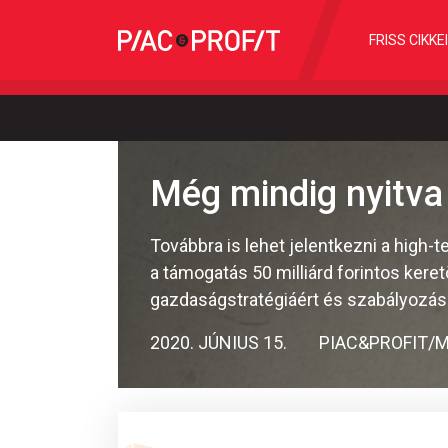
FRISS CIKKE
Még mindig nyitva 
Továbbra is lehet jelentkezni a high
a támogatás 50 milliárd forintos ker
gazdaságstratégiáért és szabályozásér
2020. JÚNIUS 15.
PIAC&PROFIT/M