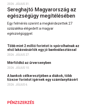
2026. JÚLIUS 31.
Sereghajtó Magyarország az
egészségügy megítélésében
Egy felmérés szerint a megkérdezettek 27
százaléka elégedett a magyar
egészségüggyel.
Több mint 2 millió forintot is spórolhatnak az
első lakásvásárlók egy jó bankválasztással
2026. JÚLIUS 27.
Mérföldkő az űrversenyben
2026. JÚLIUS 10.
A bankok célkeresztjében a diákok, több
tízezer forintot ígérnek egy számlanyitásért
2026. JÚLIUS 6.
PÉNZSZERZÉS