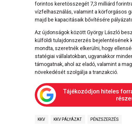
forintos keretösszegét 7,3 milliárd forint
vízfelhasználás, valamint a körforgásos 
majd be kapacitásaik bővítésére pályázatot
Az újdonságok között György László beszámo
külföldi tulajdonszerzés bejelentésének 
mondta, szeretnék elkerülni, hogy ellens
statégiai vállalatokban, ugyanakkor minde
támogatnak, ahol az eladó, valamint a mag
növekedését szolgálja a tranzakció.
Tájékozódjon hiteles forr
részes
KKV
KKV PÁLYÁZAT
PÉNZSZERZÉS