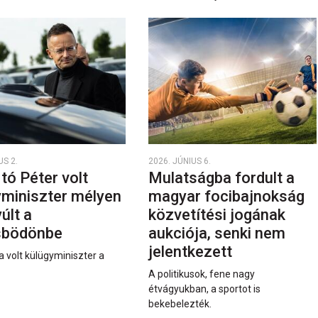
US 2.
2026. JÚNIUS 6.
rtó Péter volt
Mulatságba fordult a
yminiszter mélyen
magyar focibajnokság
últ a
közvetítési jogának
sbödönbe
aukciója, senki nem
jelentkezett
a volt külügyminiszter a
A politikusok, fene nagy
étvágyukban, a sportot is
bekebelezték.