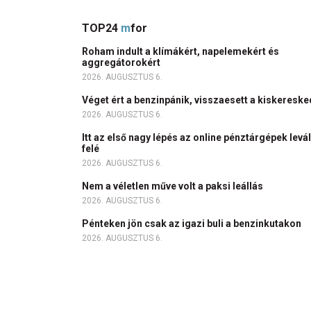
TOP24
m
for
Roham indult a klímákért, napelemekért és
aggregátorokért
2026. AUGUSZTUS 6.
Véget ért a benzinpánik, visszaesett a kiskeres
2026. AUGUSZTUS 6.
Itt az első nagy lépés az online pénztárgépek levá
felé
2026. AUGUSZTUS 6.
Nem a véletlen műve volt a paksi leállás
2026. AUGUSZTUS 6.
Pénteken jön csak az igazi buli a benzinkutakon
2026. AUGUSZTUS 6.