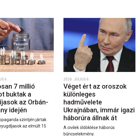
US 6.
2026. JÚLIUS 6.
san 7 millió
Véget ért az oroszok
ot buktak a
különleges
íjasok az Orbán-
hadművelete
ny idején
Ukrajnában, immár igazi
háborúra állnak át
opaganda szintjén jártak
nyugdíjasok az elmúlt 15
A civilek öldöklése háborús
bűncselekmény.