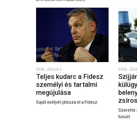
2026. JÚLIUS 3.
2026. JÚLI
Teljes kudarc a Fidesz
Szijjá
személyi és tartalmi
külüg
megújulása
beleny
zsíro
Saját esélyét játssza el a Fidesz.
Szerette 
luxust.