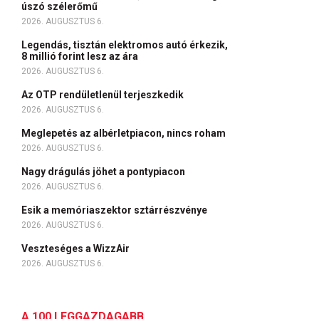
úszó szélerőmű
2026. AUGUSZTUS 6.
Legendás, tisztán elektromos autó érkezik,
8 millió forint lesz az ára
2026. AUGUSZTUS 6.
Az OTP rendületlenül terjeszkedik
2026. AUGUSZTUS 6.
Meglepetés az albérletpiacon, nincs roham
2026. AUGUSZTUS 6.
Nagy drágulás jöhet a pontypiacon
2026. AUGUSZTUS 6.
Esik a memóriaszektor sztárrészvénye
2026. AUGUSZTUS 6.
Veszteséges a WizzAir
2026. AUGUSZTUS 6.
A 100 LEGGAZDAGABB