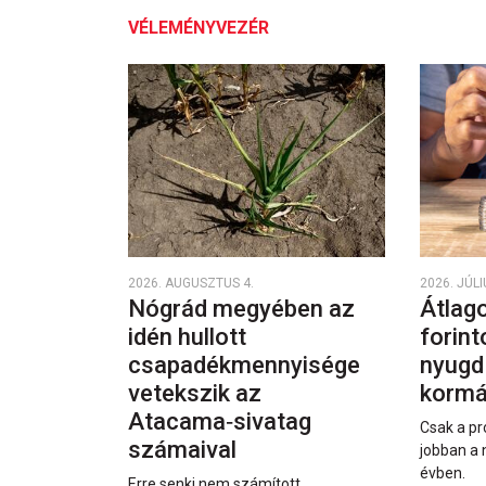
VÉLEMÉNYVEZÉR
2026. AUGUSZTUS 4.
2026. JÚLI
Nógrád megyében az
Átlago
idén hullott
forint
csapadékmennyisége
nyugd
vetekszik az
kormá
Atacama‑sivatag
Csak a pr
számaival
jobban a 
évben.
Erre senki nem számított.