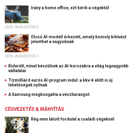
Irány a home office, ezt kérik a cégektől
2026. AUGUSZTUS 3.
Olcsó AI-modell érkezett, amely komoly kihívást
jelenthet a nagyoknak
2026. AUGUSZTUS 3.
Kiderült, mivel készülnek az AI-korszakra a világ legnagyobb
vállalatai
Tízmilliárd eurós AI-program indul: a kkv-k előtt is új
lehetőségek nyílnak
A Samsung megkongatta a vészharangot
CÉGVEZETÉS & IRÁNYÍTÁS
Rég nem látott fordulat a családi cégeknél