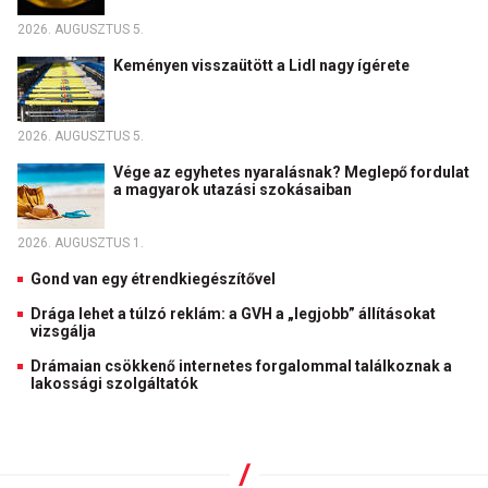
2026. AUGUSZTUS 5.
Keményen visszaütött a Lidl nagy ígérete
2026. AUGUSZTUS 5.
Vége az egyhetes nyaralásnak? Meglepő fordulat
a magyarok utazási szokásaiban
2026. AUGUSZTUS 1.
Gond van egy étrendkiegészítővel
Drága lehet a túlzó reklám: a GVH a „legjobb” állításokat
vizsgálja
Drámaian csökkenő internetes forgalommal találkoznak a
lakossági szolgáltatók