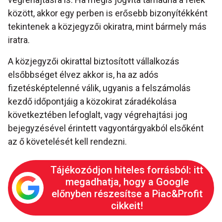
között, akkor egy perben is erősebb bizonyítékként
tekintenek a közjegyzői okiratra, mint bármely más
iratra.
A közjegyzői okirattal biztosított vállalkozás
elsőbbséget élvez akkor is, ha az adós
fizetésképtelenné válik, ugyanis a felszámolás
kezdő időpontjáig a közokirat záradékolása
következtében lefoglalt, vagy végrehajtási jog
bejegyzésével érintett vagyontárgyakból elsőként
az ő követelését kell rendezni.
Tájékozódjon hiteles forrásból: itt
megadhatja, hogy a Google
előnyben részesítse a Piac&Profit
cikkeit!