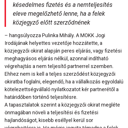
késedelmes fizetés és a nemteljesítés
eleve megelőzhető lenne, ha a felek
közjegyző előtt szerződnének
– hangsúlyozza Pulinka Mihály. A MOKK Jogi
Irodájának helyettes vezetője hozzátette, a
közjegyzői okirat alapján peres eljárás, vagy fizetési
meghagyásos eljárás nélkül, azonnal indítható
végrehajtás a nem teljesítő partnerrel szemben.
Ehhez nem is kell a teljes szerződést közjegyzői
okiratba foglalni, elegendő, ha a vállalkozás egyoldalú
kötelezettségvállaló nyilatkozatot kér partnerétől a
határidőben történő teljesítésre.
A tapasztalatok szerint a közjegyzői okirat megléte
önmagában növeli a teljesítési és fizetési
hajlandóságot, kisebb eséllyel kerül sor
végrehajtásra is. Ha mégis jogvita támadna a felek