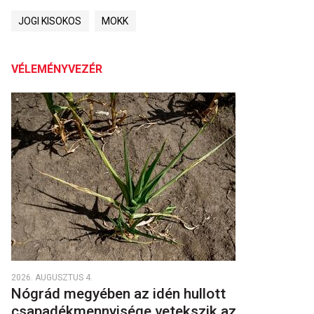
JOGI KISOKOS
MOKK
VÉLEMÉNYVEZÉR
2026. AUGUSZTUS 4.
Nógrád megyében az idén hullott
csapadékmennyisége vetekszik az