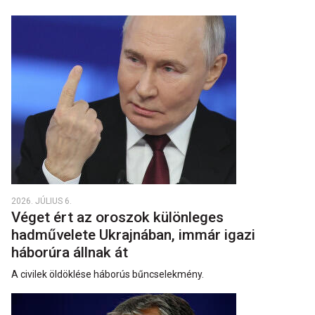
2026. JÚLIUS 6.
Véget ért az oroszok különleges
hadművelete Ukrajnában, immár igazi
háborúra állnak át
A civilek öldöklése háborús bűncselekmény.