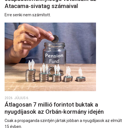
Atacama‑sivatag számaival
Erre senki nem számított.
2026. JÚLIUS 6.
Átlagosan 7 millió forintot buktak a
nyugdíjasok az Orbán-kormány idején
Csak a propaganda szintjén jártak jobban a nyugdíjasok az elmúlt
15 évben.