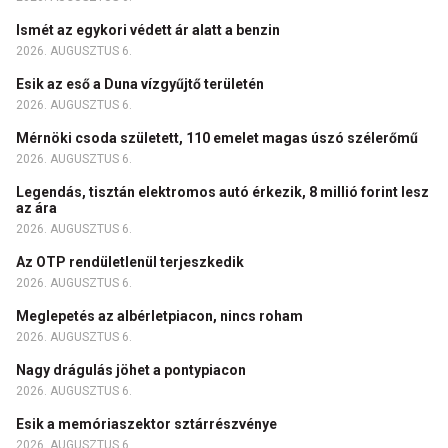
Ismét az egykori védett ár alatt a benzin
2026. AUGUSZTUS 6.
Esik az eső a Duna vízgyűjtő területén
2026. AUGUSZTUS 6.
Mérnöki csoda született, 110 emelet magas úszó szélerőmű
2026. AUGUSZTUS 6.
Legendás, tisztán elektromos autó érkezik, 8 millió forint lesz
az ára
2026. AUGUSZTUS 6.
Az OTP rendületlenül terjeszkedik
2026. AUGUSZTUS 6.
Meglepetés az albérletpiacon, nincs roham
2026. AUGUSZTUS 6.
Nagy drágulás jöhet a pontypiacon
2026. AUGUSZTUS 6.
Esik a memóriaszektor sztárrészvénye
2026. AUGUSZTUS 6.