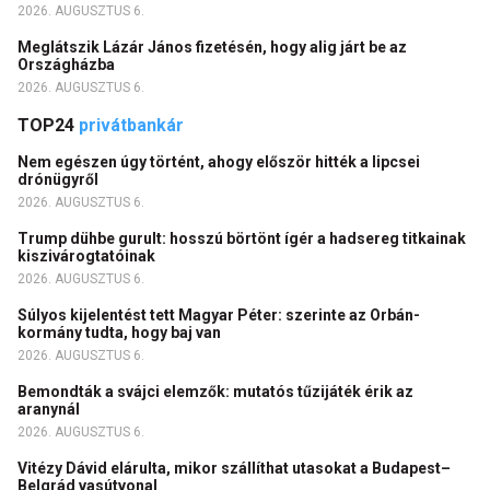
2026. AUGUSZTUS 6.
Meglátszik Lázár János fizetésén, hogy alig járt be az
Országházba
2026. AUGUSZTUS 6.
TOP24
privátbankár
Nem egészen úgy történt, ahogy először hitték a lipcsei
drónügyről
2026. AUGUSZTUS 6.
Trump dühbe gurult: hosszú börtönt ígér a hadsereg titkainak
kiszivárogtatóinak
2026. AUGUSZTUS 6.
Súlyos kijelentést tett Magyar Péter: szerinte az Orbán-
kormány tudta, hogy baj van
2026. AUGUSZTUS 6.
Bemondták a svájci elemzők: mutatós tűzijáték érik az
aranynál
2026. AUGUSZTUS 6.
Vitézy Dávid elárulta, mikor szállíthat utasokat a Budapest–
Belgrád vasútvonal