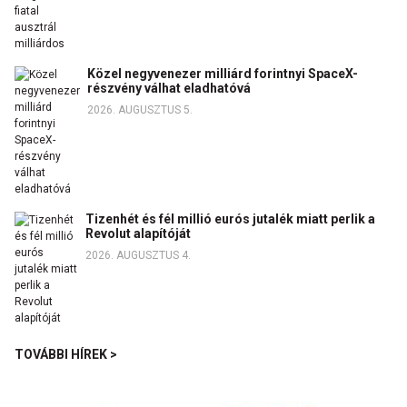
Közel negyvenezer milliárd forintnyi SpaceX-
részvény válhat eladhatóvá
2026. AUGUSZTUS 5.
Tizenhét és fél millió eurós jutalék miatt perlik a
Revolut alapítóját
2026. AUGUSZTUS 4.
TOVÁBBI HÍREK >