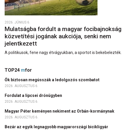
2026. JÚNIUS 6.
Mulatságba fordult a magyar focibajnokság
közvetítési jogának aukciója, senki nem
jelentkezett
A politikusok, fene nagy étvágyukban, a sportot is bekebelezték.
TOP24
m
for
Ők biztosan megússzák a ledolgozós szombatot
2026. AUGUSZTUS 6.
Fordulat a lipcsei drónügyben
2026. AUGUSZTUS 6.
Magyar Péter keményen nekiment az Orbán-kormánynak
2026. AUGUSZTUS 6.
Bezár az egyik legnagyobb magyarországi bicikligyár