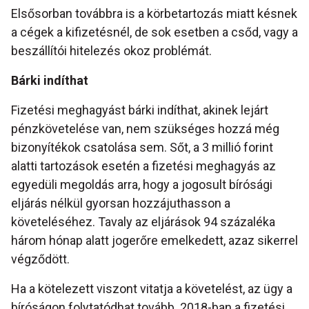
Elsősorban továbbra is a körbetartozás miatt késnek
a cégek a kifizetésnél, de sok esetben a csőd, vagy a
beszállítói hitelezés okoz problémát.
Bárki indíthat
Fizetési meghagyást bárki indíthat, akinek lejárt
pénzkövetelése van, nem szükséges hozzá még
bizonyítékok csatolása sem. Sőt, a 3 millió forint
alatti tartozások esetén a fizetési meghagyás az
egyedüli megoldás arra, hogy a jogosult bírósági
eljárás nélkül gyorsan hozzájuthasson a
követeléséhez. Tavaly az eljárások 94 százaléka
három hónap alatt jogerőre emelkedett, azaz sikerrel
végződött.
Ha a kötelezett viszont vitatja a követelést, az ügy a
bíróságon folytatódhat tovább. 2018-ban a fizetési