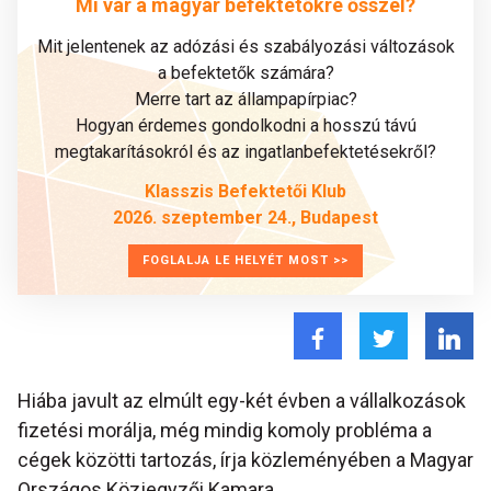
Mi vár a magyar befektetőkre ősszel?
Mit jelentenek az adózási és szabályozási változások
a befektetők számára?
Merre tart az állampapírpiac?
Hogyan érdemes gondolkodni a hosszú távú
megtakarításokról és az ingatlanbefektetésekről?
Klasszis Befektetői Klub
2026. szeptember 24., Budapest
FOGLALJA LE HELYÉT MOST >>
Hiába javult az elmúlt egy-két évben a vállalkozások
fizetési morálja, még mindig komoly probléma a
cégek közötti tartozás, írja közleményében a Magyar
Országos Közjegyzői Kamara.