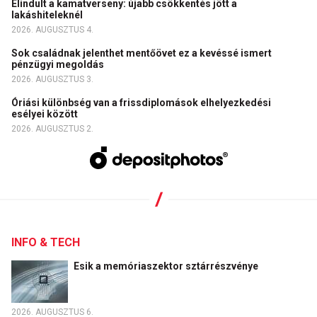
Elindult a kamatverseny: újabb csökkentés jött a
lakáshiteleknél
2026. AUGUSZTUS 4.
Sok családnak jelenthet mentőövet ez a kevéssé ismert
pénzügyi megoldás
2026. AUGUSZTUS 3.
Óriási különbség van a frissdiplomások elhelyezkedési
esélyei között
2026. AUGUSZTUS 2.
INFO & TECH
Esik a memóriaszektor sztárrészvénye
2026. AUGUSZTUS 6.