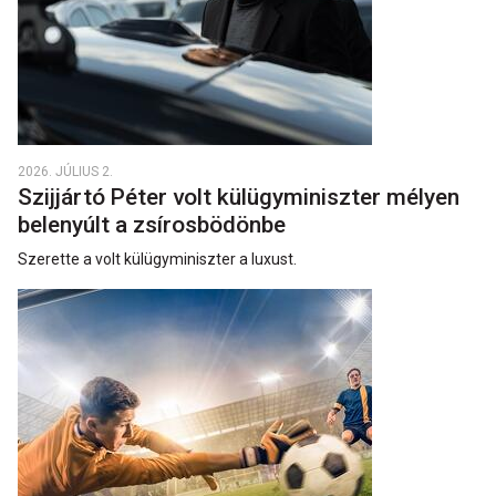
2026. JÚLIUS 2.
Szijjártó Péter volt külügyminiszter mélyen
belenyúlt a zsírosbödönbe
Szerette a volt külügyminiszter a luxust.