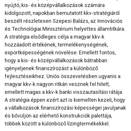
nyújtó, kis- és középvállalkozások számára
kidolgozott, napokban bemutatott kkv-stratégiáról
beszélt részletesen Szepesi Balázs, az Innovációs
és Technológiai Minisztérium helyettes államtitkára.
A stratégia elsődleges célja a magyar kkv-k
hozzáadott értékének, termelékenységének,
exportképességének növelése. Emellett fontos,
hogy a kis- és középvállalkozások bátrabban
igényeljenek finanszírozást a különböző
fejlesztéseikhez. Uniós összevetésben ugyanis a
magyar kkv-k nagyon ritkán vesznek fel hitelt,
emellett magas a kkv-k banki visszautasítási rátája.
A stratégia éppen ezért azt is kiemelten kezeli, hogy
a vállalkozások finanszírozási képességei javuljanak
és bővüljön az elérhető konstrukciók palettája,
többek között a különböző lízingtermékekkel.