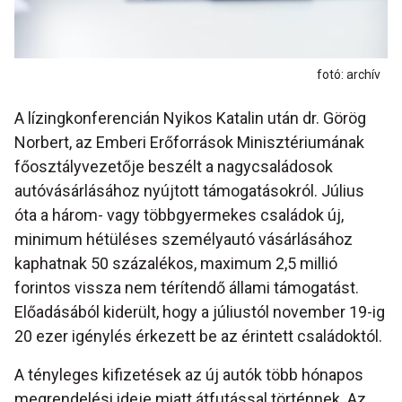
fotó: archív
A lízingkonferencián Nyikos Katalin után dr. Görög
Norbert, az Emberi Erőforrások Minisztériumának
főosztályvezetője beszélt a nagycsaládosok
autóvásárlásához nyújtott támogatásokról. Július
óta a három- vagy többgyermekes családok új,
minimum hétüléses személyautó vásárlásához
kaphatnak 50 százalékos, maximum 2,5 millió
forintos vissza nem térítendő állami támogatást.
Előadásából kiderült, hogy a júliustól november 19-ig
20 ezer igénylés érkezett be az érintett családoktól.
A tényleges kifizetések az új autók több hónapos
megrendelési ideje miatt átfutással történnek. Az