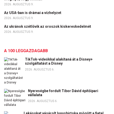
2026. AUGUSZTUS 9.
Az USA-ban is drámai a vízhelyzet
2026. AUGUSZTUS 9.
Az ukránok szétlövik az oroszok kiskereskedelmét
2026. AUGUSZTUS 9.
A 100 LEGGAZDAGABB
TikTok-videókkal alakítaná át a Disney+
szolgáltatást a Disney
2026. AUGUSZTUS 6.
Nyereségbe fordult Tibor Dávid építőipari
vállalata
2026. AUGUSZTUS 6.
Lakásokat vásárolt luxusbirtoka mögött a fiatal