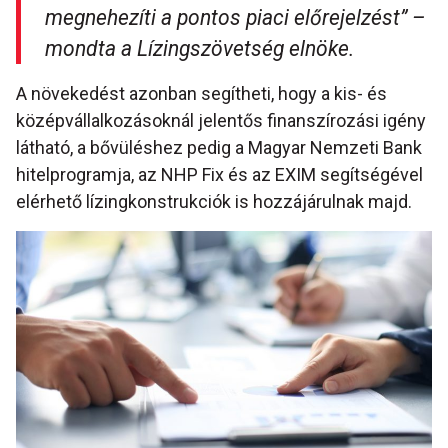
megnehezíti a pontos piaci előrejelzést” –
mondta a Lízingszövetség elnöke.
A növekedést azonban segítheti, hogy a kis- és
középvállalkozásoknál jelentős finanszírozási igény
látható, a bővüléshez pedig a Magyar Nemzeti Bank
hitelprogramja, az NHP Fix és az EXIM segítségével
elérhető lízingkonstrukciók is hozzájárulnak majd.