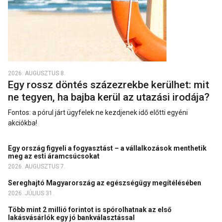
2026. AUGUSZTUS 8.
Egy rossz döntés százezrekbe kerülhet: mit
ne tegyen, ha bajba kerül az utazási irodája?
Fontos: a pórul járt ügyfelek ne kezdjenek idő előtti egyéni
akciókba!
Egy ország figyeli a fogyasztást – a vállalkozások menthetik
meg az esti áramcsúcsokat
2026. AUGUSZTUS 7.
Sereghajtó Magyarország az egészségügy megítélésében
2026. JÚLIUS 31.
Több mint 2 millió forintot is spórolhatnak az első
lakásvásárlók egy jó bankválasztással