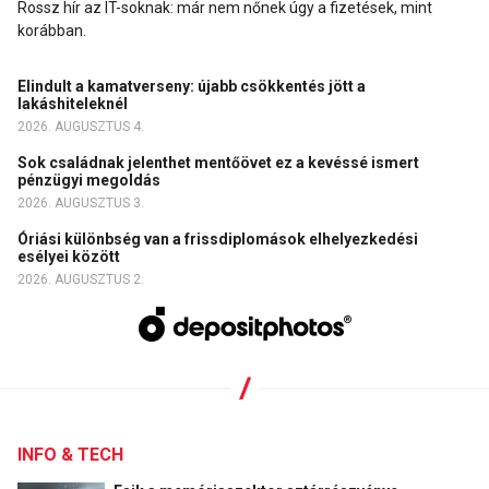
Rossz hír az IT-soknak: már nem nőnek úgy a fizetések, mint
korábban.
Elindult a kamatverseny: újabb csökkentés jött a
lakáshiteleknél
2026. AUGUSZTUS 4.
Sok családnak jelenthet mentőövet ez a kevéssé ismert
pénzügyi megoldás
2026. AUGUSZTUS 3.
Óriási különbség van a frissdiplomások elhelyezkedési
esélyei között
2026. AUGUSZTUS 2.
INFO & TECH