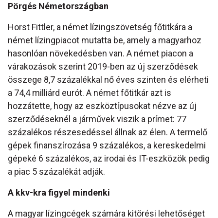
Pörgés Németországban
Horst Fittler, a német lízingszövetség főtitkára a
német lízingpiacot mutatta be, amely a magyarhoz
hasonlóan növekedésben van. A német piacon a
várakozások szerint 2019-ben az új szerződések
összege 8,7 százalékkal nő éves szinten és elérheti
a 74,4 milliárd eurót. A német főtitkár azt is
hozzátette, hogy az eszköztípusokat nézve az új
szerződéseknél a járművek viszik a prímet: 77
százalékos részesedéssel állnak az élen. A termelő
gépek finanszírozása 9 százalékos, a kereskedelmi
gépeké 6 százalékos, az irodai és IT-eszközök pedig
a piac 5 százalékát adják.
A kkv-kra figyel mindenki
A magyar lízingcégek számára kitörési lehetőséget