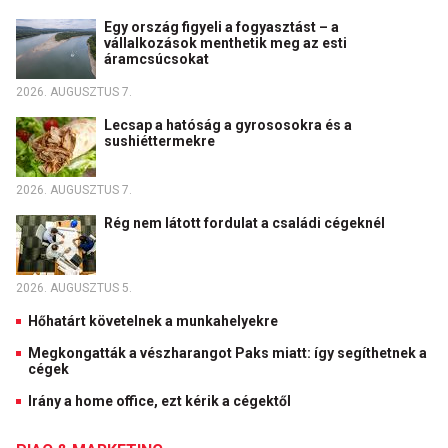
Egy ország figyeli a fogyasztást – a
vállalkozások menthetik meg az esti
áramcsúcsokat
2026. AUGUSZTUS 7.
Lecsap a hatóság a gyrososokra és a
sushiéttermekre
2026. AUGUSZTUS 7.
Rég nem látott fordulat a családi cégeknél
2026. AUGUSZTUS 5.
Hőhatárt követelnek a munkahelyekre
Megkongatták a vészharangot Paks miatt: így segíthetnek a
cégek
Irány a home office, ezt kérik a cégektől