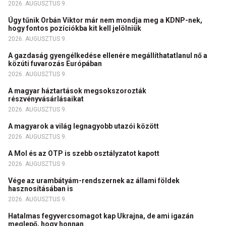
2026. AUGUSZTUS 9.
Úgy tűnik Orbán Viktor már nem mondja meg a KDNP-nek,
hogy fontos pozíciókba kit kell jelölniük
2026. AUGUSZTUS 9.
A gazdaság gyengélkedése ellenére megállíthatatlanul nő a
közúti fuvarozás Európában
2026. AUGUSZTUS 9.
A magyar háztartások megsokszorozták
részvényvásárlásaikat
2026. AUGUSZTUS 9.
A magyarok a világ legnagyobb utazói között
2026. AUGUSZTUS 9.
A Mol és az OTP is szebb osztályzatot kapott
2026. AUGUSZTUS 9.
Vége az urambátyám-rendszernek az állami földek
hasznosításában is
2026. AUGUSZTUS 9.
Hatalmas fegyvercsomagot kap Ukrajna, de ami igazán
meglepő, hogy honnan