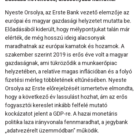
Nyeste Orsolya, az Erste Bank vezető elemzője az
európai és magyar gazdasági helyzetet mutatta be.
Előadásából kiderült, hogy mélypontjukat talán már
elérték, de még hosszú ideig alacsonyak
maradhatnak az európai kamatok és hozamok. A
szakember szerint 2019 is erős éve volt a magyar
gazdaságnak, ami tükröződik a munkaerőpiac
helyzetében, a relatíve magas inflációban és a folyó
fizetési mérleg többletének eltűnésében. Nyeste
Orsolya az Erste előrejelzését ismertetve elmondta,
hogy a következő év lassulást hozhat, ám az erős
fogyasztói kereslet inkább felfelé mutató
kockázatot jelent a GDP-re. A hazai monetáris
politika laza irányvonala fennmaradhat, a jegybank
„adatvezérelt üzemmódban” működik.