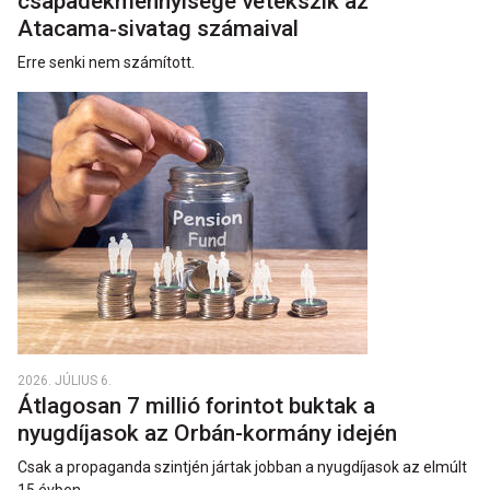
csapadékmennyisége vetekszik az
Atacama‑sivatag számaival
Erre senki nem számított.
2026. JÚLIUS 6.
Átlagosan 7 millió forintot buktak a
nyugdíjasok az Orbán-kormány idején
Csak a propaganda szintjén jártak jobban a nyugdíjasok az elmúlt