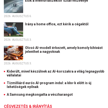
Esik a memóriaszektor sztárrészvénye
2026. AUGUSZTUS 6.
Irány a home office, ezt kérik a cégektől
2026. AUGUSZTUS 3.
Olcsó AI-modell érkezett, amely komoly kihívást
jelenthet a nagyoknak
2026. AUGUSZTUS 3.
Kiderült, mivel készülnek az AI-korszakra a világ legnagyobb
vállalatai
Tízmilliárd eurós AI-program indul: a kkv-k előtt is új
lehetőségek nyílnak
A Samsung megkongatta a vészharangot
CÉGVEZETÉS & IRÁNYÍTÁS