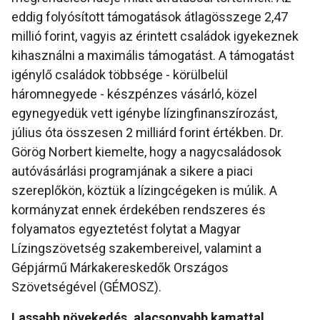
eddig folyósított támogatások átlagösszege 2,47
millió forint, vagyis az érintett családok igyekeznek
kihasználni a maximális támogatást. A támogatást
igénylő családok többsége - körülbelül
háromnegyede - készpénzes vásárló, közel
egynegyedük vett igénybe lízingfinanszírozást,
július óta összesen 2 milliárd forint értékben. Dr.
Görög Norbert kiemelte, hogy a nagycsaládosok
autóvásárlási programjának a sikere a piaci
szereplőkön, köztük a lízingcégeken is múlik. A
kormányzat ennek érdekében rendszeres és
folyamatos egyeztetést folytat a Magyar
Lízingszövetség szakembereivel, valamint a
Gépjármű Márkakereskedők Országos
Szövetségével (GÉMOSZ).
Lassabb növekedés, alacsonyabb kamattal