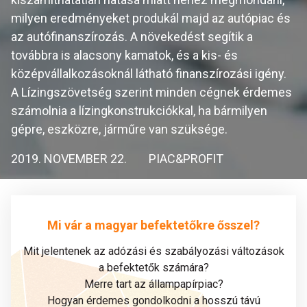
milyen eredményeket produkál majd az autópiac és
az autófinanszírozás. A növekedést segítik a
továbbra is alacsony kamatok, és a kis- és
középvállalkozásoknál látható finanszírozási igény.
A Lízingszövetség szerint minden cégnek érdemes
számolnia a lízingkonstrukciókkal, ha bármilyen
gépre, eszközre, járműre van szüksége.
2019. NOVEMBER 22.
PIAC&PROFIT
Mi vár a magyar befektetőkre ősszel?
Mit jelentenek az adózási és szabályozási változások
a befektetők számára?
Merre tart az állampapírpiac?
Hogyan érdemes gondolkodni a hosszú távú