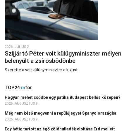
2026. JÚLIUS 2.
Szijjártó Péter volt külügyminiszter mélyen
belenyúlt a zsírosbödönbe
Szerette a volt külügyminiszter a luxust.
TOP24
m
for
Hogyan mehet csődbe egy patika Budapest kellős közepén?
2026. AUGUSZTUS 9.
Még nem késő megvenni a repülőjegyet Spanyolországba
2026. AUGUSZTUS 9.
Egy hétig tartott az égő zöldhulladék eloltása Érd mellett