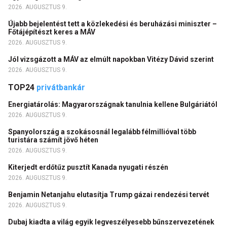
2026. AUGUSZTUS 9.
Újabb bejelentést tett a közlekedési és beruházási miniszter –
Főtájépítészt keres a MÁV
2026. AUGUSZTUS 9.
Jól vizsgázott a MÁV az elmúlt napokban Vitézy Dávid szerint
2026. AUGUSZTUS 9.
TOP24
privátbankár
Energiatárolás: Magyarországnak tanulnia kellene Bulgáriától
2026. AUGUSZTUS 9.
Spanyolország a szokásosnál legalább félmillióval több
turistára számít jövő héten
2026. AUGUSZTUS 9.
Kiterjedt erdőtűz pusztít Kanada nyugati részén
2026. AUGUSZTUS 9.
Benjamin Netanjahu elutasítja Trump gázai rendezési tervét
2026. AUGUSZTUS 9.
Dubaj kiadta a világ egyik legveszélyesebb bűnszervezetének