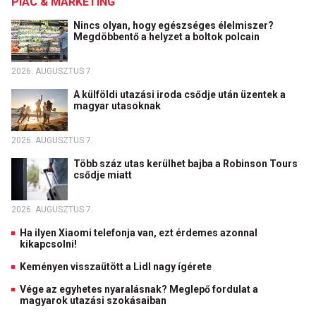
PIAC & MARKETING
Nincs olyan, hogy egészséges élelmiszer?
Megdöbbentő a helyzet a boltok polcain
2026. AUGUSZTUS 7.
A külföldi utazási iroda csődje után üzentek a
magyar utasoknak
2026. AUGUSZTUS 7.
Több száz utas kerülhet bajba a Robinson Tours
csődje miatt
2026. AUGUSZTUS 7.
Ha ilyen Xiaomi telefonja van, ezt érdemes azonnal
kikapcsolni!
Keményen visszaütött a Lidl nagy ígérete
Vége az egyhetes nyaralásnak? Meglepő fordulat a
magyarok utazási szokásaiban