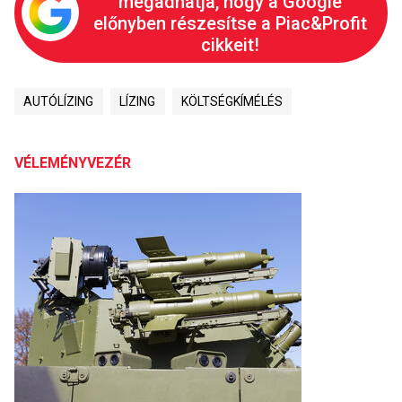
megadhatja, hogy a Google
előnyben részesítse a Piac&Profit
cikkeit!
AUTÓLÍZING
LÍZING
KÖLTSÉGKÍMÉLÉS
VÉLEMÉNYVEZÉR