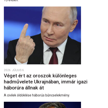
15 évben.
2026. JÚLIUS 6.
Véget ért az oroszok különleges
hadművelete Ukrajnában, immár igazi
háborúra állnak át
A civilek öldöklése háborús bűncselekmény.