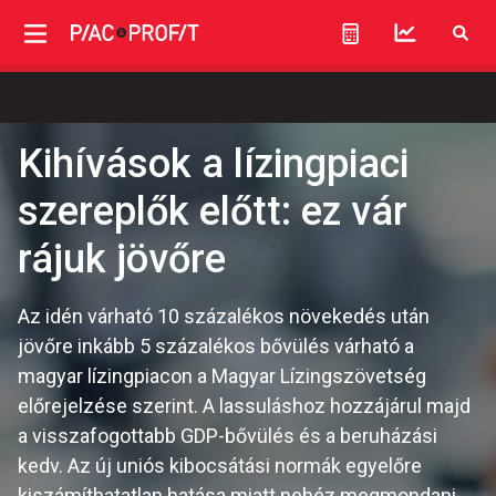
Kihívások a lízingpiaci
szereplők előtt: ez vár
rájuk jövőre
Az idén várható 10 százalékos növekedés után
jövőre inkább 5 százalékos bővülés várható a
magyar lízingpiacon a Magyar Lízingszövetség
előrejelzése szerint. A lassuláshoz hozzájárul majd
a visszafogottabb GDP-bővülés és a beruházási
kedv. Az új uniós kibocsátási normák egyelőre
kiszámíthatatlan hatása miatt nehéz megmondani,