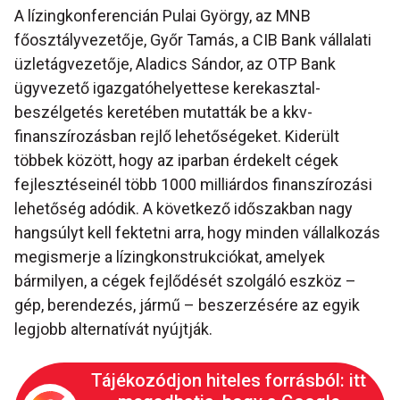
A lízingkonferencián Pulai György, az MNB
főosztályvezetője, Győr Tamás, a CIB Bank vállalati
üzletágvezetője, Aladics Sándor, az OTP Bank
ügyvezető igazgatóhelyettese kerekasztal-
beszélgetés keretében mutatták be a kkv-
finanszírozásban rejlő lehetőségeket. Kiderült
többek között, hogy az iparban érdekelt cégek
fejlesztéseinél több 1000 milliárdos finanszírozási
lehetőség adódik. A következő időszakban nagy
hangsúlyt kell fektetni arra, hogy minden vállalkozás
megismerje a lízingkonstrukciókat, amelyek
bármilyen, a cégek fejlődését szolgáló eszköz –
gép, berendezés, jármű – beszerzésére az egyik
legjobb alternatívát nyújtják.
Tájékozódjon hiteles forrásból: itt