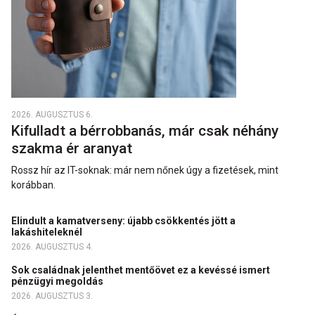
2026. AUGUSZTUS 6.
Kifulladt a bérrobbanás, már csak néhány
szakma ér aranyat
Rossz hír az IT-soknak: már nem nőnek úgy a fizetések, mint
korábban.
Elindult a kamatverseny: újabb csökkentés jött a
lakáshiteleknél
2026. AUGUSZTUS 4.
Sok családnak jelenthet mentőövet ez a kevéssé ismert
pénzügyi megoldás
2026. AUGUSZTUS 3.