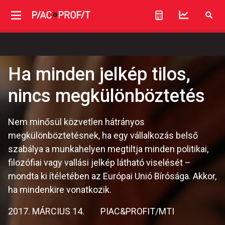
Ha minden jelkép tilos,
nincs megkülönböztetés
Nem minősül közvetlen hátrányos
megkülönböztetésnek, ha egy vállalkozás belső
szabálya a munkahelyen megtiltja minden politikai,
filozófiai vagy vallási jelkép látható viselését –
mondta ki ítéletében az Európai Unió Bírósága. Akkor,
ha mindenkire vonatkozik.
2017. MÁRCIUS 14.
PIAC&PROFIT/MTI