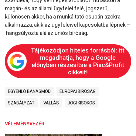
szándéka, hogy semleges arculatot mutasson a
magán- és az állami ügyfelei felé, jogszerű,
különösen akkor, ha a munkáltató csupán azokra
alkalmazza, akik az ügyfeleivel kapcsolatba lépnek –
hangsúlyozta alá az uniós bíróság.
Tájékozódjon hiteles forrásból: itt
megadhatja, hogy a Google
előnyben részesítse a Piac&Profit
cikkeit!
EGYENLŐ BÁNÁSMÓD
EURÓPAI BÍRÓSÁG
SZABÁLYZAT
VALLÁS
JOGI KISOKOS
VÉLEMÉNYVEZÉR