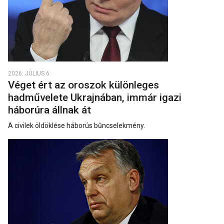
2026. JÚLIUS 6.
Véget ért az oroszok különleges
hadművelete Ukrajnában, immár igazi
háborúra állnak át
A civilek öldöklése háborús bűncselekmény.