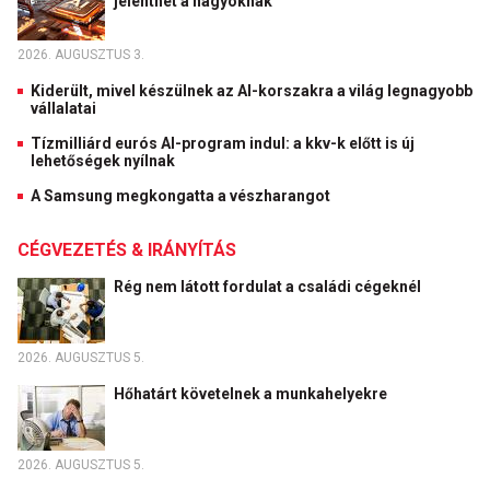
jelenthet a nagyoknak
2026. AUGUSZTUS 3.
Kiderült, mivel készülnek az AI-korszakra a világ legnagyobb
vállalatai
Tízmilliárd eurós AI-program indul: a kkv-k előtt is új
lehetőségek nyílnak
A Samsung megkongatta a vészharangot
CÉGVEZETÉS & IRÁNYÍTÁS
Rég nem látott fordulat a családi cégeknél
2026. AUGUSZTUS 5.
Hőhatárt követelnek a munkahelyekre
2026. AUGUSZTUS 5.