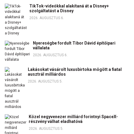
TikTok-videókkal alakítaná át a Disney+
szolgáltatást a Disney
2026. AUGUSZTUS 6.
Nyereségbe fordult Tibor Dávid építőipari
vállalata
2026. AUGUSZTUS 6.
Lakásokat vásárolt luxusbirtoka mögött a fiatal
ausztrál milliárdos
2026. AUGUSZTUS 5.
Közel negyvenezer milliárd forintnyi SpaceX-
részvény válhat eladhatóvá
2026. AUGUSZTUS 5.