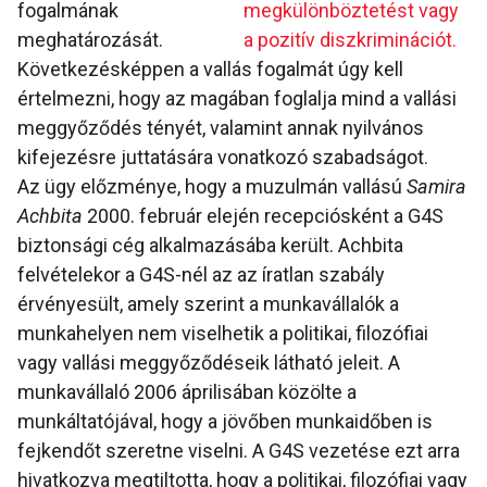
fogalmának
megkülönböztetést vagy
meghatározását.
a pozitív diszkriminációt.
Következésképpen a vallás fogalmát úgy kell
értelmezni, hogy az magában foglalja mind a vallási
meggyőződés tényét, valamint annak nyilvános
kifejezésre juttatására vonatkozó szabadságot.
Az ügy előzménye, hogy a muzulmán vallású
Samira
Achbita
2000. február elején recepciósként a G4S
biztonsági cég alkalmazásába került. Achbita
felvételekor a G4S-nél az az íratlan szabály
érvényesült, amely szerint a munkavállalók a
munkahelyen nem viselhetik a politikai, filozófiai
vagy vallási meggyőződéseik látható jeleit. A
munkavállaló 2006 áprilisában közölte a
munkáltatójával, hogy a jövőben munkaidőben is
fejkendőt szeretne viselni. A G4S vezetése ezt arra
hivatkozva megtiltotta, hogy a politikai, filozófiai vagy