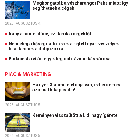
Megkongatták a vészharangot Paks miatt: így
segíthetnek a cégek
2026. AUGUSZTUS 4.
Irány a home office, ezt kérik a cégektől
Nem elég a hőségriadó: ezek a rejtett nyári veszélyek
leselkednek a dolgozókra
Budapest a világ egyik legjobb távmunkás városa
PIAC & MARKETING
Ha ilyen Xiaomi telefonja van, ezt érdemes
azonnal kikapcsolni!
2026. AUGUSZTUS 5.
Keményen visszaütött a Lidl nagy ígérete
2026. AUGUSZTUS 5.