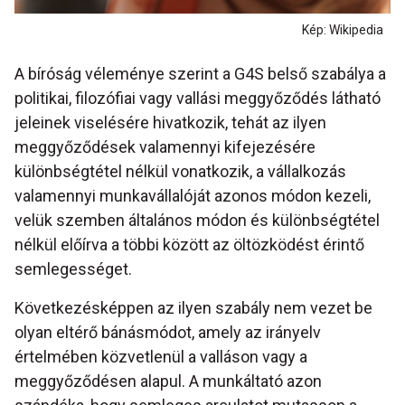
Kép: Wikipedia
A bíróság véleménye szerint a G4S belső szabálya a
politikai, filozófiai vagy vallási meggyőződés látható
jeleinek viselésére hivatkozik, tehát az ilyen
meggyőződések valamennyi kifejezésére
különbségtétel nélkül vonatkozik, a vállalkozás
valamennyi munkavállalóját azonos módon kezeli,
velük szemben általános módon és különbségtétel
nélkül előírva a többi között az öltözködést érintő
semlegességet.
Következésképpen az ilyen szabály nem vezet be
olyan eltérő bánásmódot, amely az irányelv
értelmében közvetlenül a valláson vagy a
meggyőződésen alapul. A munkáltató azon