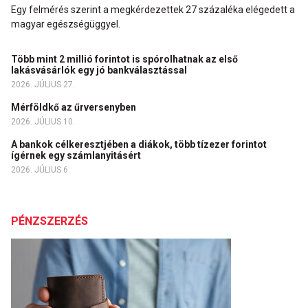
Egy felmérés szerint a megkérdezettek 27 százaléka elégedett a
magyar egészségüggyel.
Több mint 2 millió forintot is spórolhatnak az első
lakásvásárlók egy jó bankválasztással
2026. JÚLIUS 27.
Mérföldkő az űrversenyben
2026. JÚLIUS 10.
A bankok célkeresztjében a diákok, több tízezer forintot
ígérnek egy számlanyitásért
2026. JÚLIUS 6.
PÉNZSZERZÉS