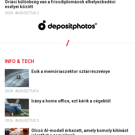
Óriási különbség van a frissdiplomások elhelyezkedési
esélyei között
2026. AUGUSZTUS 2.
INFO & TECH
Esik a memóriaszektor sztárrészvénye
2026. AUGUSZTUS 6.
Irány a home office, ezt kérik a cégektől
2026. AUGUSZTUS 3.
Olcsó AI-modell érkezett, amely komoly kihívást