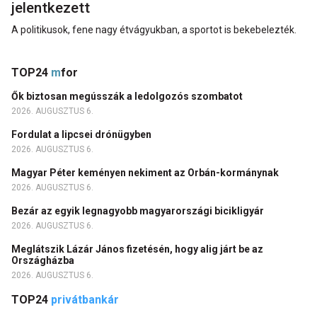
jelentkezett
A politikusok, fene nagy étvágyukban, a sportot is bekebelezték.
TOP24
m
for
Ők biztosan megússzák a ledolgozós szombatot
2026. AUGUSZTUS 6.
Fordulat a lipcsei drónügyben
2026. AUGUSZTUS 6.
Magyar Péter keményen nekiment az Orbán-kormánynak
2026. AUGUSZTUS 6.
Bezár az egyik legnagyobb magyarországi bicikligyár
2026. AUGUSZTUS 6.
Meglátszik Lázár János fizetésén, hogy alig járt be az
Országházba
2026. AUGUSZTUS 6.
TOP24
privátbankár