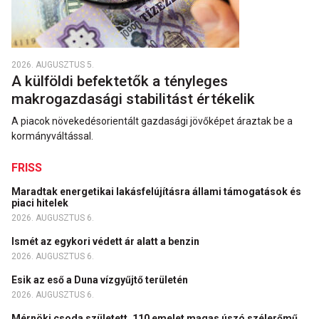
2026. AUGUSZTUS 5.
A külföldi befektetők a tényleges
makrogazdasági stabilitást értékelik
A piacok növekedésorientált gazdasági jövőképet áraztak be a
kormányváltással.
FRISS
Maradtak energetikai lakásfelújításra állami támogatások és
piaci hitelek
2026. AUGUSZTUS 6.
Ismét az egykori védett ár alatt a benzin
2026. AUGUSZTUS 6.
Esik az eső a Duna vízgyűjtő területén
2026. AUGUSZTUS 6.
Mérnöki csoda született, 110 emelet magas úszó szélerőmű