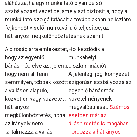
aláhúzza, ha egy munkáltató olyan belső
szabályozást vezet be, amely azt biztosítja, hogy a
munkáltató szolgáltatásait a továbbiakban ne iszlám
fejkendőt viselő munkavállaló teljesítse, az
hátrányos megkülönböztetésnek számít.
A bíróság arra emlékeztet,
Hol kezdődik a
hogy az egyenlő
munkahelyi
bánásmód elve azt jelenti,
diszkrimináció?
hogy nem áll fenn
A jelenlegi jogi környezet
semmilyen, többek között
szigorúan szabályozza az
a valláson alapuló,
egyenlő bánásmód
közvetlen vagy közvetett
követelményének
hátrányos
megvalósulását.
Számos
megkülönböztetés, noha
esetben már az
az irányelv nem
álláshirdetés is magában
tartalmazza a vallás
hordozza a hátrányos