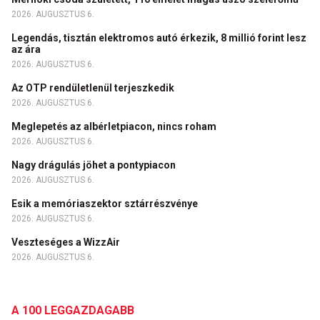
2026. AUGUSZTUS 6.
Legendás, tisztán elektromos autó érkezik, 8 millió forint lesz
az ára
2026. AUGUSZTUS 6.
Az OTP rendületlenül terjeszkedik
2026. AUGUSZTUS 6.
Meglepetés az albérletpiacon, nincs roham
2026. AUGUSZTUS 6.
Nagy drágulás jöhet a pontypiacon
2026. AUGUSZTUS 6.
Esik a memóriaszektor sztárrészvénye
2026. AUGUSZTUS 6.
Veszteséges a WizzAir
2026. AUGUSZTUS 6.
A 100 LEGGAZDAGABB