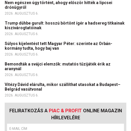
Nem egészen úgy történt, ahogy először hitték a lipcsei
drónügyről
2026. AUGUSZTUS 6.
Trump dühbe gurult: hosszú börtönt ígér a hadsereg titkainak
kiszivárogtatóinak
2026. AUGUSZTUS 6.
Súlyos kijelentést tett Magyar Péter: szerinte az Orbán-
kormány tudta, hogy baj van
2026. AUGUSZTUS 6.
Bemondták a svájci elemzők: mutatós tűzijáték érik az
aranynál
2026. AUGUSZTUS 6.
Vitézy Dávid elárulta, mikor szállíthat utasokat a Budapest–
Belgrád vasútvonal
2026. AUGUSZTUS 6.
FELIRATKOZÁS A
PIAC & PROFIT
ONLINE MAGAZIN
HÍRLEVELÉRE