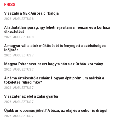
FRISS
Visszalő a NER Auróra cirkálója
2026. AUGUSZTUS 8.
A láthatatlan iparág: így lehetne javítani a menzai és a kórházi
étkeztetést
2026. AUGUSZTUS 8.
A magyar vállalatok működését is fenyegeti a szélsőséges
időjárás
2026. AUGUSZTUS 7.
Magyar Péter szerint ezt hagyta hátra az Orbán-kormány
2026. AUGUSZTUS 7.
A néma értékesítő a ruhán: Hogyan épít prémium márkát a
tökéletes ruhacímke?
2026. AUGUSZTUS 7.
Visszatér az élet a zalai gyárba
2026. AUGUSZTUS 7.
Újabb árrobbanás jöhet? A búza, az olaj és a cukor is drágul
2026. AUGUSZTUS 7.