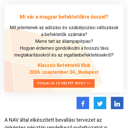
Mi vár a magyar befektetőkre ősszel?
Mit jelentenek az adózási és szabályozási változások
a befektetők számára?
Merre tart az állampapírpiac?
Hogyan érdemes gondolkodni a hosszú távú
megtakarításokról és az ingatlanbefektetésekről?
Klasszis Befektetői Klub
2026. szeptember 24., Budapest
FOGLALJA LE HELYÉT MOST >>
A NAV által elkészített bevallási tervezet az
önkéntes pénztári rendelkező nyilatkozatot is