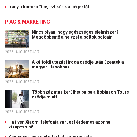
Irány a home office, ezt kérik a cégektől
PIAC & MARKETING
Nincs olyan, hogy egészséges élelmiszer?
Megdöbbentő a helyzet a boltok polcain
2026. AUGUSZTUS 7.
A külföldi utazási iroda csődje után üzentek a
magyar utasoknak
2026. AUGUSZTUS 7.
Több száz utas kerülhet bajba a Robinson Tours
csődje miatt
2026. AUGUSZTUS 7.
Ha ilyen Xiaomi telefonja van, ezt érdemes azonnal
kikapcsolni!
Keményen visszaütött a Lidl nagy ígérete