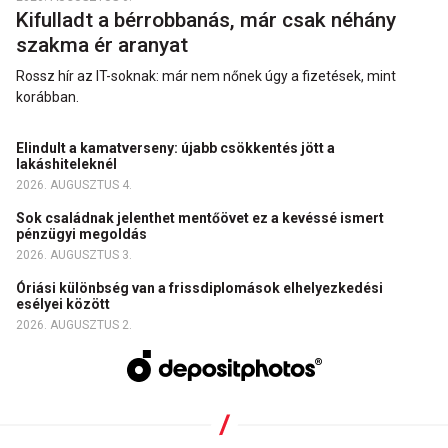
Kifulladt a bérrobbanás, már csak néhány
szakma ér aranyat
Rossz hír az IT-soknak: már nem nőnek úgy a fizetések, mint
korábban.
Elindult a kamatverseny: újabb csökkentés jött a
lakáshiteleknél
2026. AUGUSZTUS 4.
Sok családnak jelenthet mentőövet ez a kevéssé ismert
pénzügyi megoldás
2026. AUGUSZTUS 3.
Óriási különbség van a frissdiplomások elhelyezkedési
esélyei között
2026. AUGUSZTUS 2.