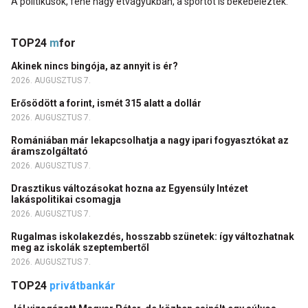
A politikusok, fene nagy étvágyukban, a sportot is bekebelezték.
TOP24
m
for
Akinek nincs bingója, az annyit is ér?
2026. AUGUSZTUS 7.
Erősödött a forint, ismét 315 alatt a dollár
2026. AUGUSZTUS 7.
Romániában már lekapcsolhatja a nagy ipari fogyasztókat az
áramszolgáltató
2026. AUGUSZTUS 7.
Drasztikus változásokat hozna az Egyensúly Intézet
lakáspolitikai csomagja
2026. AUGUSZTUS 7.
Rugalmas iskolakezdés, hosszabb szünetek: így változhatnak
meg az iskolák szeptembertől
2026. AUGUSZTUS 7.
TOP24
privátbankár