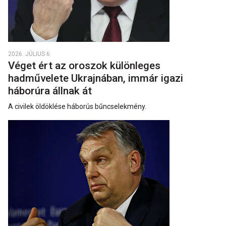
2026. JÚLIUS 6.
Véget ért az oroszok különleges
hadművelete Ukrajnában, immár igazi
háborúra állnak át
A civilek öldöklése háborús bűncselekmény.