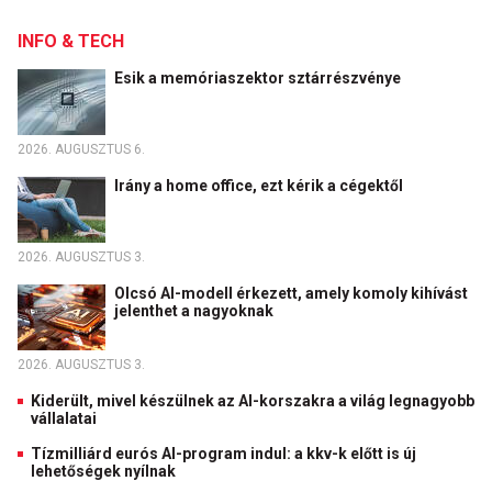
INFO & TECH
Esik a memóriaszektor sztárrészvénye
2026. AUGUSZTUS 6.
Irány a home office, ezt kérik a cégektől
2026. AUGUSZTUS 3.
Olcsó AI-modell érkezett, amely komoly kihívást
jelenthet a nagyoknak
2026. AUGUSZTUS 3.
Kiderült, mivel készülnek az AI-korszakra a világ legnagyobb
vállalatai
Tízmilliárd eurós AI-program indul: a kkv-k előtt is új
lehetőségek nyílnak