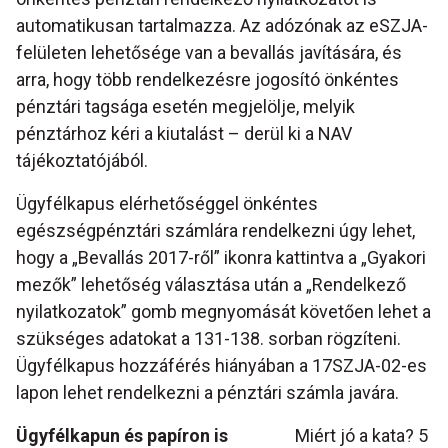
automatikusan tartalmazza. Az adózónak az eSZJA-
felületen lehetősége van a bevallás javítására, és
arra, hogy több rendelkezésre jogosító önkéntes
pénztári tagsága esetén megjelölje, melyik
pénztárhoz kéri a kiutalást – derül ki a NAV
tájékoztatójából.
Ügyfélkapus elérhetőséggel önkéntes
egészségpénztári számlára rendelkezni úgy lehet,
hogy a „Bevallás 2017-ről” ikonra kattintva a „Gyakori
mezők” lehetőség választása után a „Rendelkező
nyilatkozatok” gomb megnyomását követően lehet a
szükséges adatokat a 131-138. sorban rögzíteni.
Ügyfélkapus hozzáférés hiányában a 17SZJA-02-es
lapon lehet rendelkezni a pénztári számla javára.
Ügyfélkapun és papíron is
Miért jó a kata? 5