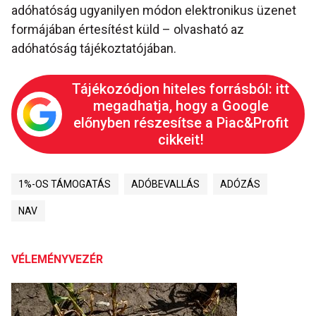
adóhatóság ugyanilyen módon elektronikus üzenet
formájában értesítést küld – olvasható az
adóhatóság tájékoztatójában.
Tájékozódjon hiteles forrásból: itt
megadhatja, hogy a Google
előnyben részesítse a Piac&Profit
cikkeit!
1%-OS TÁMOGATÁS
ADÓBEVALLÁS
ADÓZÁS
NAV
VÉLEMÉNYVEZÉR