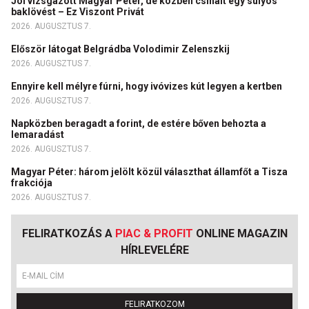
Jól vizsgázott Magyar Péter, de közben csinált egy súlyos
baklövést – Ez Viszont Privát
2026. AUGUSZTUS 7.
Először látogat Belgrádba Volodimir Zelenszkij
2026. AUGUSZTUS 7.
Ennyire kell mélyre fúrni, hogy ivóvizes kút legyen a kertben
2026. AUGUSZTUS 7.
Napközben beragadt a forint, de estére bőven behozta a
lemaradást
2026. AUGUSZTUS 7.
Magyar Péter: három jelölt közül választhat államfőt a Tisza
frakciója
2026. AUGUSZTUS 7.
FELIRATKOZÁS A
PIAC & PROFIT
ONLINE MAGAZIN
HÍRLEVELÉRE
FELIRATKOZOM