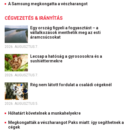
A Samsung megkongatta a vészharangot
CÉGVEZETÉS & IRÁNYÍTÁS
Egy ország figyeli a fogyasztást – a
vállalkozások menthetik meg az esti
áramcsúcsokat
2026. AUGUSZTUS 7.
Lecsap a hatóság a gyrososokra és a
sushiéttermekre
2026. AUGUSZTUS 7.
Rég nem látott fordulat a családi cégeknél
2026. AUGUSZTUS 5.
Hőhatárt követelnek a munkahelyekre
Megkongatták a vészharangot Paks miatt: így segíthetnek a
cégek