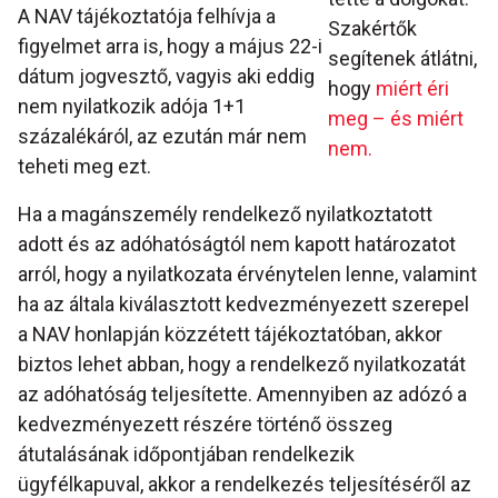
A NAV tájékoztatója felhívja a
Szakértők
figyelmet arra is, hogy a május 22-i
segítenek átlátni,
dátum jogvesztő, vagyis aki eddig
hogy
miért éri
nem nyilatkozik adója 1+1
meg – és miért
százalékáról, az ezután már nem
nem.
teheti meg ezt.
Ha a magánszemély rendelkező nyilatkoztatott
adott és az adóhatóságtól nem kapott határozatot
arról, hogy a nyilatkozata érvénytelen lenne, valamint
ha az általa kiválasztott kedvezményezett szerepel
a NAV honlapján közzétett tájékoztatóban, akkor
biztos lehet abban, hogy a rendelkező nyilatkozatát
az adóhatóság teljesítette. Amennyiben az adózó a
kedvezményezett részére történő összeg
átutalásának időpontjában rendelkezik
ügyfélkapuval, akkor a rendelkezés teljesítéséről az