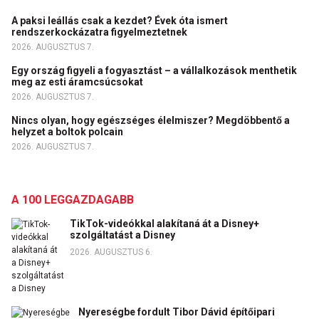
A paksi leállás csak a kezdet? Évek óta ismert
rendszerkockázatra figyelmeztetnek
2026. AUGUSZTUS 7.
Egy ország figyeli a fogyasztást – a vállalkozások menthetik
meg az esti áramcsúcsokat
2026. AUGUSZTUS 7.
Nincs olyan, hogy egészséges élelmiszer? Megdöbbentő a
helyzet a boltok polcain
2026. AUGUSZTUS 7.
A 100 LEGGAZDAGABB
TikTok-videókkal alakítaná át a Disney+
szolgáltatást a Disney
2026. AUGUSZTUS 6.
Nyereségbe fordult Tibor Dávid építőipari