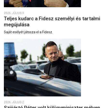
2026. JÚLIUS 3.
Teljes kudarc a Fidesz személyi és tartalmi
megújulása
Saját esélyét játssza el a Fidesz.
2026. JÚLIUS 2.
Szijjártó Péter volt külügyminiszter mélyen