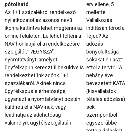
pótolható
érv ellene, 5
Az 1+1 százalékról rendelkező
mellette
nyilatkozatot az azonos nevű
Vállalkozás
ikonra kattintva lehet megtenni az
indításán töröd a
online felületen. Le lehet tölteni a
fejed? Az
NAV honlapjáról a rendelkezésre
adózás
szolgáló „17EGYSZA”
bonyolultsága
nyomtatványt, amelyet
sokakat elriaszt
ügyfélkapun keresztül beküldve is
ettől a tervtől. A
rendelkezhetünk adónk 1+1
néhány éve
százalékáról. Akinek nincs
bevezetett KATA
ügyfélkapus elérhetősége,
(kisvállalatok
ugyanezt a nyomtatványt postán
tételes adózása)
küldheti el a NAV-nak, vagy
sok
leadhatja az adóhatóság
szempontból
valamelyik ügyfélszolgálatán.
egyszerűbbé
tette a dolgokat.