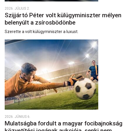
2026. JÚLIUS 2.
Szijjártó Péter volt külügyminiszter mélyen
belenyúlt a zsírosbödönbe
Szerette a volt külügyminiszter a luxust.
2026. JÚNIUS 6.
Mulatságba fordult a magyar focibajnokság
közvetítési jogának aukciója, senki nem