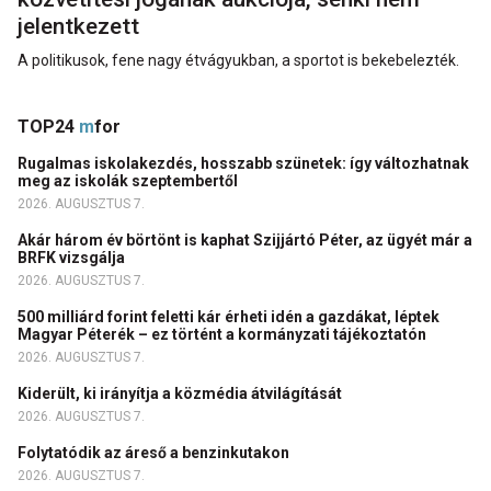
jelentkezett
A politikusok, fene nagy étvágyukban, a sportot is bekebelezték.
TOP24
m
for
Rugalmas iskolakezdés, hosszabb szünetek: így változhatnak
meg az iskolák szeptembertől
2026. AUGUSZTUS 7.
Akár három év börtönt is kaphat Szijjártó Péter, az ügyét már a
BRFK vizsgálja
2026. AUGUSZTUS 7.
500 milliárd forint feletti kár érheti idén a gazdákat, léptek
Magyar Péterék – ez történt a kormányzati tájékoztatón
2026. AUGUSZTUS 7.
Kiderült, ki irányítja a közmédia átvilágítását
2026. AUGUSZTUS 7.
Folytatódik az áreső a benzinkutakon
2026. AUGUSZTUS 7.