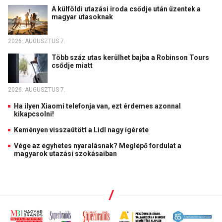
A külföldi utazási iroda csődje után üzentek a
magyar utasoknak
2026. AUGUSZTUS 7.
Több száz utas kerülhet bajba a Robinson Tours
csődje miatt
2026. AUGUSZTUS 7.
Ha ilyen Xiaomi telefonja van, ezt érdemes azonnal
kikapcsolni!
Keményen visszaütött a Lidl nagy ígérete
Vége az egyhetes nyaralásnak? Meglepő fordulat a
magyarok utazási szokásaiban