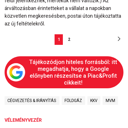
felül jelentkeznek, mértékük nem változik.) Az
árváltozásban érintetteket a vállalat a napokban
közvetlen megkeresésben, postai úton tájékoztatta
az új feltételekről.
1
2
Tájékozódjon hiteles forrásból: itt
megadhatja, hogy a Google
előnyben részesítse a Piac&Profit
cikkeit!
CÉGVEZETÉS & IRÁNYÍTÁS
FÖLDGÁZ
KKV
MVM
VÉLEMÉNYVEZÉR