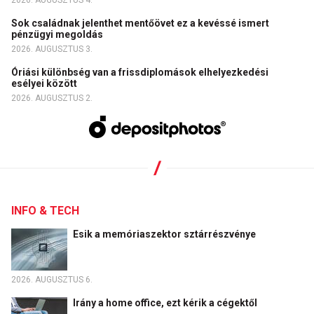
2026. AUGUSZTUS 4.
Sok családnak jelenthet mentőövet ez a kevéssé ismert
pénzügyi megoldás
2026. AUGUSZTUS 3.
Óriási különbség van a frissdiplomások elhelyezkedési
esélyei között
2026. AUGUSZTUS 2.
INFO & TECH
Esik a memóriaszektor sztárrészvénye
2026. AUGUSZTUS 6.
Irány a home office, ezt kérik a cégektől