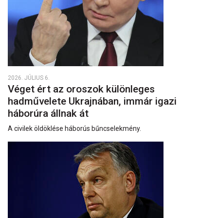
2026. JÚLIUS 6.
Véget ért az oroszok különleges
hadművelete Ukrajnában, immár igazi
háborúra állnak át
A civilek öldöklése háborús bűncselekmény.