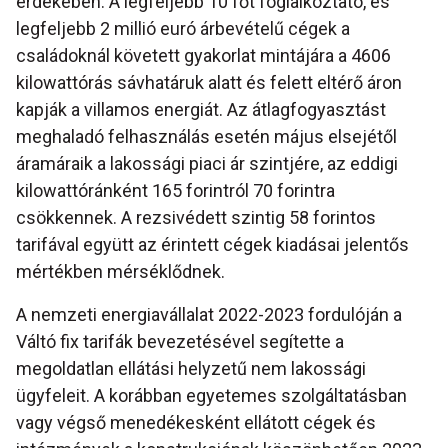
érdekében. A legfeljebb 10 főt foglalkoztató, és
legfeljebb 2 millió euró árbevételű cégek a
családoknál követett gyakorlat mintájára a 4606
kilowattórás sávhatáruk alatt és felett eltérő áron
kapják a villamos energiát. Az átlagfogyasztást
meghaladó felhasználás esetén május elsejétől
áramáraik a lakossági piaci ár szintjére, az eddigi
kilowattóránként 165 forintról 70 forintra
csökkennek. A rezsivédett szintig 58 forintos
tarifával együtt az érintett cégek kiadásai jelentős
mértékben mérséklődnek.
A nemzeti energiavállalat 2022-2023 fordulóján a
Váltó fix tarifák bevezetésével segítette a
megoldatlan ellátási helyzetű nem lakossági
ügyfeleit. A korábban egyetemes szolgáltatásban
vagy végső menedékesként ellátott cégek és