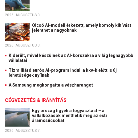
2026. AUGUSZTUS 3.
Olcsó AI-modell érkezett, amely komoly kihívást
jelenthet a nagyoknak
2026. AUGUSZTUS 3.
Kiderült, mivel készülnek az AI-korszakra a világ legnagyobb
vállalatai
Tízmilliárd eurós AI-program indul: a kkv-k előtt is új
lehetőségek nyílnak
A Samsung megkongatta a vészharangot
CÉGVEZETÉS & IRÁNYÍTÁS
Egy ország figyeli a fogyasztást – a
vállalkozások menthetik meg az esti
áramcsúcsokat
2026. AUGUSZTUS 7.