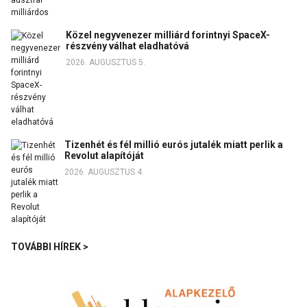
Közel negyvenezer milliárd forintnyi SpaceX-
részvény válhat eladhatóvá
2026. AUGUSZTUS 5.
Tizenhét és fél millió eurós jutalék miatt perlik a
Revolut alapítóját
2026. AUGUSZTUS 4.
TOVÁBBI HÍREK >