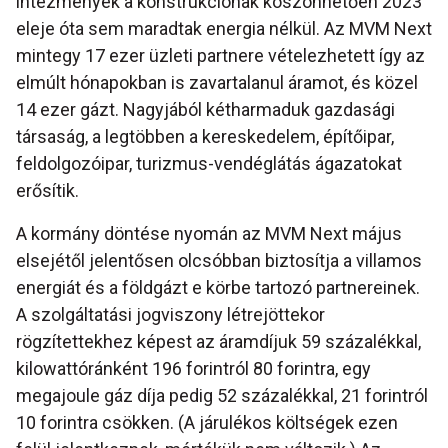
intézmények a konstrukciónak köszönhetően 2023
eleje óta sem maradtak energia nélkül. Az MVM Next
mintegy 17 ezer üzleti partnere vételezhetett így az
elmúlt hónapokban is zavartalanul áramot, és közel
14 ezer gázt. Nagyjából kétharmaduk gazdasági
társaság, a legtöbben a kereskedelem, építőipar,
feldolgozóipar, turizmus-vendéglátás ágazatokat
erősítik.
A kormány döntése nyomán az MVM Next május
elsejétől jelentősen olcsóbban biztosítja a villamos
energiát és a földgázt e körbe tartozó partnereinek.
A szolgáltatási jogviszony létrejöttekor
rögzítettekhez képest az áramdíjuk 59 százalékkal,
kilowattóránként 196 forintról 80 forintra, egy
megajoule gáz díja pedig 52 százalékkal, 21 forintról
10 forintra csökken. (A járulékos költségek ezen