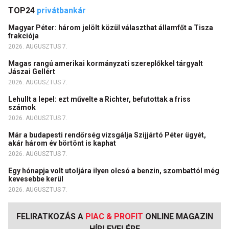
TOP24
privátbankár
Magyar Péter: három jelölt közül választhat államfőt a Tisza
frakciója
2026. AUGUSZTUS 7.
Magas rangú amerikai kormányzati szereplőkkel tárgyalt
Jászai Gellért
2026. AUGUSZTUS 7.
Lehullt a lepel: ezt művelte a Richter, befutottak a friss
számok
2026. AUGUSZTUS 7.
Már a budapesti rendőrség vizsgálja Szijjártó Péter ügyét,
akár három év börtönt is kaphat
2026. AUGUSZTUS 7.
Egy hónapja volt utoljára ilyen olcsó a benzin, szombattól még
kevesebbe kerül
2026. AUGUSZTUS 7.
FELIRATKOZÁS A
PIAC & PROFIT
ONLINE MAGAZIN
HÍRLEVELÉRE