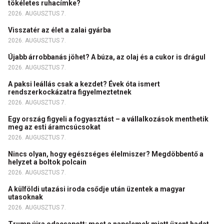
tökéletes ruhacímke?
2026. AUGUSZTUS 7.
Visszatér az élet a zalai gyárba
2026. AUGUSZTUS 7.
Újabb árrobbanás jöhet? A búza, az olaj és a cukor is drágul
2026. AUGUSZTUS 7.
A paksi leállás csak a kezdet? Évek óta ismert
rendszerkockázatra figyelmeztetnek
2026. AUGUSZTUS 7.
Egy ország figyeli a fogyasztást – a vállalkozások menthetik
meg az esti áramcsúcsokat
2026. AUGUSZTUS 7.
Nincs olyan, hogy egészséges élelmiszer? Megdöbbentő a
helyzet a boltok polcain
2026. AUGUSZTUS 7.
A külföldi utazási iroda csődje után üzentek a magyar
utasoknak
2026. AUGUSZTUS 7.