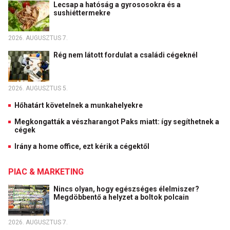
Lecsap a hatóság a gyrososokra és a
sushiéttermekre
2026. AUGUSZTUS 7.
Rég nem látott fordulat a családi cégeknél
2026. AUGUSZTUS 5.
Hőhatárt követelnek a munkahelyekre
Megkongatták a vészharangot Paks miatt: így segíthetnek a
cégek
Irány a home office, ezt kérik a cégektől
PIAC & MARKETING
Nincs olyan, hogy egészséges élelmiszer?
Megdöbbentő a helyzet a boltok polcain
2026. AUGUSZTUS 7.