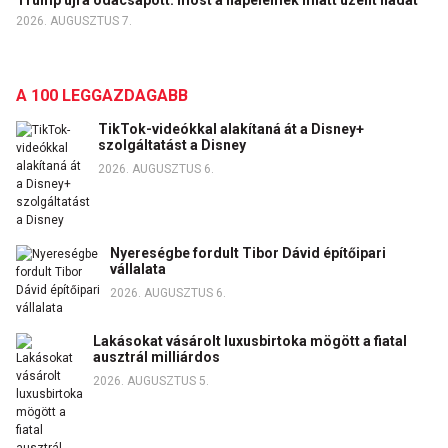
Trump újra odacsapott: most a napelemek miatt üzent hadat
2026. AUGUSZTUS 7.
A 100 LEGGAZDAGABB
TikTok-videókkal alakítaná át a Disney+
szolgáltatást a Disney
2026. AUGUSZTUS 6.
Nyereségbe fordult Tibor Dávid építőipari
vállalata
2026. AUGUSZTUS 6.
Lakásokat vásárolt luxusbirtoka mögött a fiatal
ausztrál milliárdos
2026. AUGUSZTUS 5.