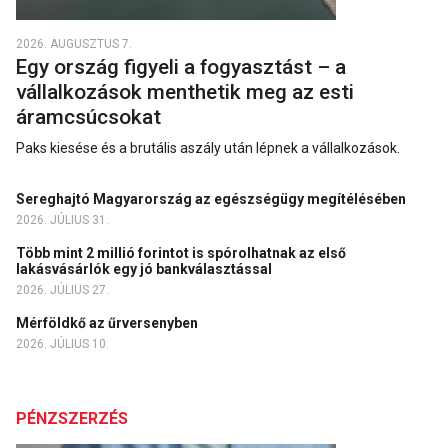
2026. AUGUSZTUS 7.
Egy ország figyeli a fogyasztást – a
vállalkozások menthetik meg az esti
áramcsúcsokat
Paks kiesése és a brutális aszály után lépnek a vállalkozások.
Sereghajtó Magyarország az egészségügy megítélésében
2026. JÚLIUS 31.
Több mint 2 millió forintot is spórolhatnak az első
lakásvásárlók egy jó bankválasztással
2026. JÚLIUS 27.
Mérföldkő az űrversenyben
2026. JÚLIUS 10.
PÉNZSZERZÉS