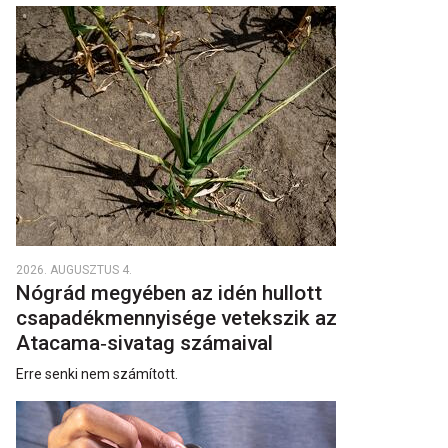
2026. AUGUSZTUS 4.
Nógrád megyében az idén hullott
csapadékmennyisége vetekszik az
Atacama‑sivatag számaival
Erre senki nem számított.