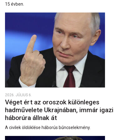
15 évben.
2026. JÚLIUS 6.
Véget ért az oroszok különleges
hadművelete Ukrajnában, immár igazi
háborúra állnak át
A civilek öldöklése háborús bűncselekmény.