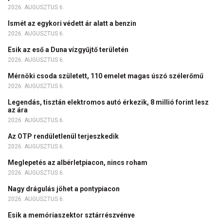
2026. AUGUSZTUS 6.
Ismét az egykori védett ár alatt a benzin
2026. AUGUSZTUS 6.
Esik az eső a Duna vízgyűjtő területén
2026. AUGUSZTUS 6.
Mérnöki csoda született, 110 emelet magas úszó szélerőmű
2026. AUGUSZTUS 6.
Legendás, tisztán elektromos autó érkezik, 8 millió forint lesz
az ára
2026. AUGUSZTUS 6.
Az OTP rendületlenül terjeszkedik
2026. AUGUSZTUS 6.
Meglepetés az albérletpiacon, nincs roham
2026. AUGUSZTUS 6.
Nagy drágulás jöhet a pontypiacon
2026. AUGUSZTUS 6.
Esik a memóriaszektor sztárrészvénye