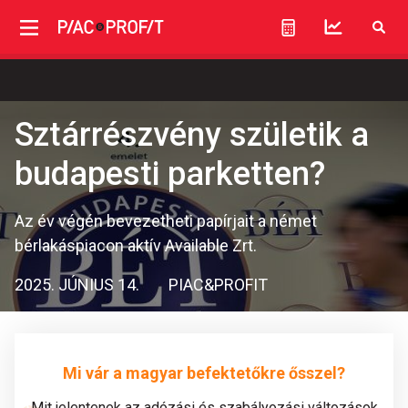
Sztárrészvény születik a
budapesti parketten?
Az év végén bevezetheti papírjait a német
bérlakáspiacon aktív Available Zrt.
2025. JÚNIUS 14.
PIAC&PROFIT
Mi vár a magyar befektetőkre ősszel?
Mit jelentenek az adózási és szabályozási változások