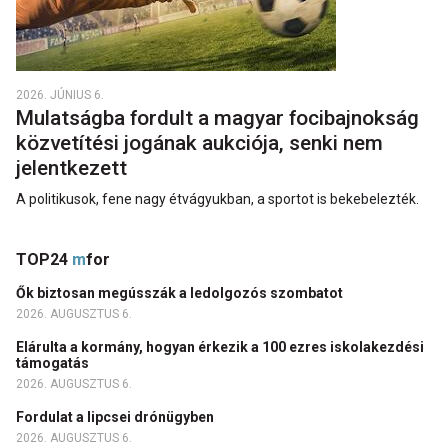
2026. JÚNIUS 6.
Mulatságba fordult a magyar focibajnokság
közvetítési jogának aukciója, senki nem
jelentkezett
A politikusok, fene nagy étvágyukban, a sportot is bekebelezték.
TOP24
m
for
Ők biztosan megússzák a ledolgozós szombatot
2026. AUGUSZTUS 6.
Elárulta a kormány, hogyan érkezik a 100 ezres iskolakezdési
támogatás
2026. AUGUSZTUS 6.
Fordulat a lipcsei drónügyben
2026. AUGUSZTUS 6.