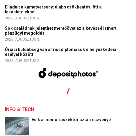
Elindult a kamatverseny: újabb csökkentés jött a
lakáshiteleknél
2026. AUGUSZTUS 4.
Sok családnak jelenthet mentőövet ez a kevéssé ismert
pénzügyi megoldás
2026. AUGUSZTUS 3.
Óriási különbség van a frissdiplomások elhelyezkedési
esélyei között
2026. AUGUSZTUS 2.
INFO & TECH
Esik a memóriaszektor sztárrészvénye