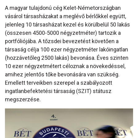
A magyar tulajdonú cég Kelet-Németországban
vásárol társasházakat a meglévő bérlőkkel együtt,
jelenleg 10 társasházat kezel és körülbelül 50 lakás
(összesen 4500-5000 négyzetméter) tartozik a
portfóliójába. A tőzsdei bevezetést követően a
társaság célja 100 ezer négyzetméter lakóingatlan
(hozzávetőleg 2500 lakás) bevonása. Éves szinten
10 ezer négyzetmétert céloznak a növekedéssel,
amihez jelentős tőke bevonására van szükség.
Emellett terveikben szerepel a szabályozott
ingatlanbefektetési társaság (SZIT) státusz
megszerzése.