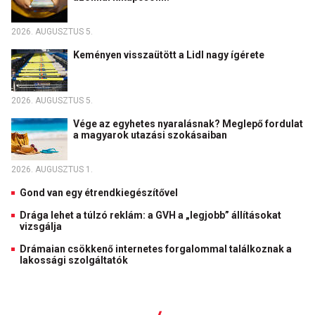
2026. AUGUSZTUS 5.
Keményen visszaütött a Lidl nagy ígérete
2026. AUGUSZTUS 5.
Vége az egyhetes nyaralásnak? Meglepő fordulat
a magyarok utazási szokásaiban
2026. AUGUSZTUS 1.
Gond van egy étrendkiegészítővel
Drága lehet a túlzó reklám: a GVH a „legjobb” állításokat
vizsgálja
Drámaian csökkenő internetes forgalommal találkoznak a
lakossági szolgáltatók