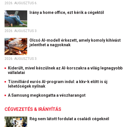
2026. AUGUSZTUS 6.
Irány a home office, ezt kérik a cégektől
2026. AUGUSZTUS 3.
Olcsó AI-modell érkezett, amely komoly kihívást
jelenthet a nagyoknak
2026. AUGUSZTUS 3.
Kiderült, mivel készülnek az AI-korszakra a világ legnagyobb
vállalatai
Tízmilliárd eurós AI-program indul: a kkv-k előtt is új
lehetőségek nyílnak
A Samsung megkongatta a vészharangot
CÉGVEZETÉS & IRÁNYÍTÁS
Rég nem látott fordulat a családi cégeknél