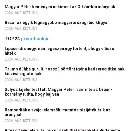
Magyar Péter keményen nekiment az Orbán-kormánynak
2026. AUGUSZTUS 6.
Bezár az egyik legnagyobb magyarországi bicikligyár
2026. AUGUSZTUS 6.
TOP24
privátbankár
Lipcsei drónügy: nem egészen úgy történt, ahogy először
hitték
2026. AUGUSZTUS 6.
Trump dühbe gurult: hosszú börtönt ígér a hadsereg titkainak
kiszivárogtatóinak
2026. AUGUSZTUS 6.
Súlyos kijelentést tett Magyar Péter: szerinte az Orbán-
kormány tudta, hogy baj van
2026. AUGUSZTUS 6.
Bemondták a svájci elemzők: mutatós tűzijáték érik az
aranynál
2026. AUGUSZTUS 6.
Vitézy Dávid elárulta, mikor szállíthat utasokat a Budapest–