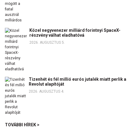
Közel negyvenezer milliárd forintnyi SpaceX-
részvény válhat eladhatóvá
2026. AUGUSZTUS 5.
Tizenhét és fél millió eurós jutalék miatt perlik a
Revolut alapítóját
2026. AUGUSZTUS 4.
TOVÁBBI HÍREK >