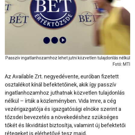
Passzív ingatlanhozamhoz lehet jutni közvetlen tulajdonlás nélkül
Fotó: MTI
Az Available Zrt. negyedévente, euróban fizetett
osztalékot kínál befektetőinek, akik így passzív
ingatlanhozamhoz juthatnak közvetlen tulajdonlás
nélkül – írták a közleményben. Vida Imre, a cég
vezérigazgatója és igazgatósági elnöke szerint a
tőzsdei bevezetés a növekedéshez szükséges
tőkét és likviditást biztosítja, valamint új befektetői
rétegeket is elérhetővé tesz majd.