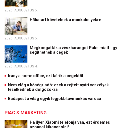
2026. AUGUSZTUS 5.
Hőhatárt követelnek a munkahelyekre
2026. AUGUSZTUS 5.
Megkongatták a vészharangot Paks miatt: így
segíthetnek a cégek
2026. AUGUSZTUS 4.
Irány a home office, ezt kérik a cégektől
Nem elég a hőségriadó: ezek a rejtett nyári veszélyek
leselkednek a dolgozókra
Budapest a világ egyik legjobb távmunkás városa
PIAC & MARKETING
Ha ilyen Xiaomi telefonja van, ezt érdemes
azonnal kikapcsolni!