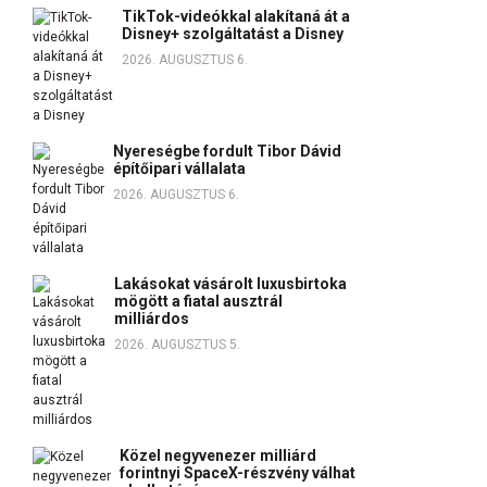
TikTok-videókkal alakítaná át a
Disney+ szolgáltatást a Disney
2026. AUGUSZTUS 6.
Nyereségbe fordult Tibor Dávid
építőipari vállalata
2026. AUGUSZTUS 6.
Lakásokat vásárolt luxusbirtoka
mögött a fiatal ausztrál
milliárdos
2026. AUGUSZTUS 5.
Közel negyvenezer milliárd
forintnyi SpaceX-részvény válhat