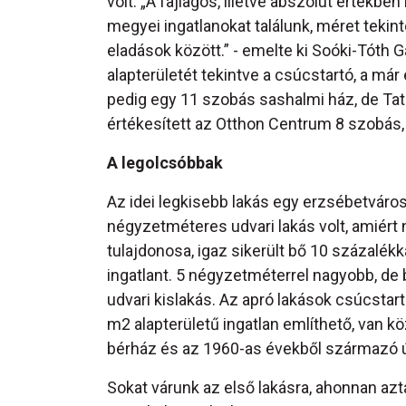
volt. „A fajlagos, illetve abszolút értékbe
megyei ingatlanokat találunk, méret tekin
eladások között.” - emelte ki Soóki-Tóth 
alapterületét tekintve a csúcstartó, a má
pedig egy 11 szobás sashalmi ház, de Tat
értékesített az Otthon Centrum 8 szobás,
A legolcsóbbak
Az idei legkisebb lakás egy erzsébetváro
négyzetméteres udvari lakás volt, amiért n
tulajdonosa, igaz sikerült bő 10 százalékka
ingatlant. 5 négyzetméterrel nagyobb, de 
udvari kislakás. Az apró lakások csúcstar
m2 alapterületű ingatlan említhető, van kö
bérház és az 1960-as évekből származó újp
Sokat várunk az első lakásra, ahonnan azt