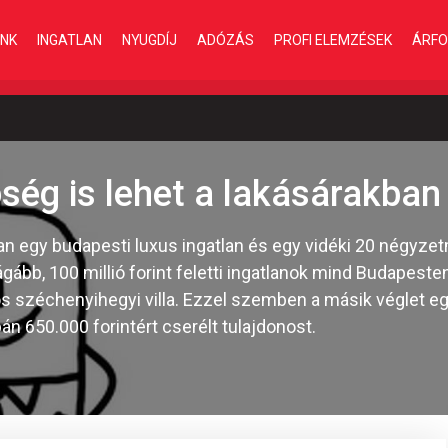
INK
INGATLAN
NYUGDÍJ
ADÓZÁS
PROFI ELEMZÉSEK
ÁRFO
ség is lehet a lakásárakban
n egy budapesti luxus ingatlan és egy vidéki 20 négyzet
ágább, 100 millió forint feletti ingatlanok mind Budapes
lliós széchenyihegyi villa. Ezzel szemben a másik véglet 
án 650.000 forintért cserélt tulajdonost.