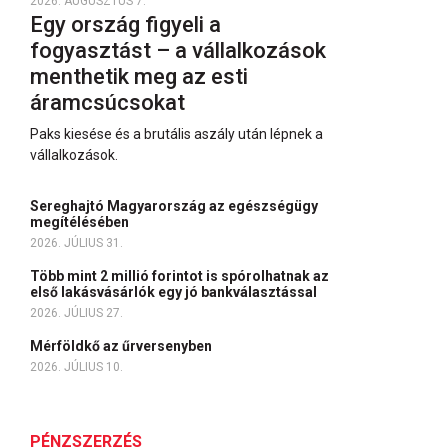
2026. AUGUSZTUS 7.
Egy ország figyeli a
fogyasztást – a vállalkozások
menthetik meg az esti
áramcsúcsokat
Paks kiesése és a brutális aszály után lépnek a
vállalkozások.
Sereghajtó Magyarország az egészségügy
megítélésében
2026. JÚLIUS 31.
Több mint 2 millió forintot is spórolhatnak az
első lakásvásárlók egy jó bankválasztással
2026. JÚLIUS 27.
Mérföldkő az űrversenyben
2026. JÚLIUS 10.
PÉNZSZERZÉS