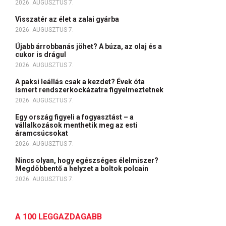
2026. AUGUSZTUS 7.
Visszatér az élet a zalai gyárba
2026. AUGUSZTUS 7.
Újabb árrobbanás jöhet? A búza, az olaj és a
cukor is drágul
2026. AUGUSZTUS 7.
A paksi leállás csak a kezdet? Évek óta
ismert rendszerkockázatra figyelmeztetnek
2026. AUGUSZTUS 7.
Egy ország figyeli a fogyasztást – a
vállalkozások menthetik meg az esti
áramcsúcsokat
2026. AUGUSZTUS 7.
Nincs olyan, hogy egészséges élelmiszer?
Megdöbbentő a helyzet a boltok polcain
2026. AUGUSZTUS 7.
A 100 LEGGAZDAGABB