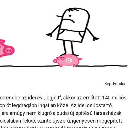
Kép: Fotolia
orrendbe az idei év „legjeit”, akkor az említett 140 milliós
op öt legdrágább ingatlan közé. Az idei csúcstartó,
s ára amúgy nem kiugró a budai új építésű társasházak
oldalában fekvő, szinte újszerű, igényesen megépített