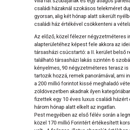
villa hat szobájának és egy átlagos panel
családi házaknál szokásos telekméret dup
gyorsan, alig két hónap alatt sikerült nyé
családi ház értékével csökkenteni a vételá
Az előző, közel félezer négyzetméteres i
alapterületéhez képest fele akkora az idei
társasházi csúcstartó: a II. kerület belső 
található társasházi lakás szintén 6 szob
kényelmes, 90 négyzetméteres terasz is
tartozik hozzá, remek panorámával, ami i
a 200 millió forintot kissé meghaladó vé
zöldövezetben akadnak ilyen kategóriában 
fizettek egy 10 éves luxus családi házért 
három hónap alatt elkelt az ingatlan.
Pest megyében az első félév során a leg
közel 170 millió Forintért értékesített k