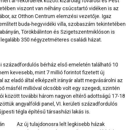
n mért ár-rekorderek között kizárólag fővárosi és Pest
tetében viszont van néhány csúcstartó vidéken is az
Gábor, az Otthon Centrum elemzési vezetője. Igaz
r említett buda-hegyvidéki villa, szobaszám tekintetében
abányán, Törökbálinton és Szigetszentmiklóson is
 legalább 350 négyzetméteres családi házat.
si századfordulós bérház első emeletén található 10
em kevesebb, mint 7 millió forintot fizetett új
l az eladó által elképzelt irányár alatt megvásárolni az
bő másfél millióval olcsóbb volt egy szegedi, szintén
tói között további három nagyon eltérő adottságú 17-18
zöttük angyalföldi panel, VI. kerületi századfordulós
esti tégla építésű társasházi lakás is.
án
Az új tulajdonosra lelt legkisebb házak