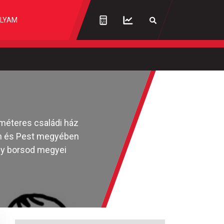
LYAM
méteres családi ház
ten és Pest megyében
egy borsod megyei