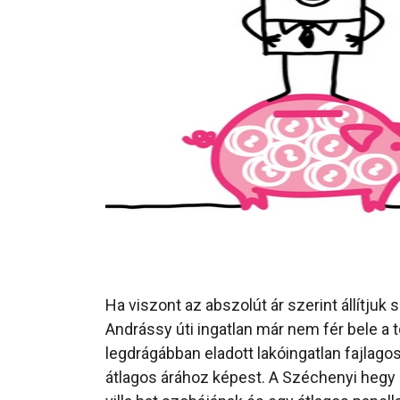
Ha viszont az abszolút ár szerint állítjuk s
Andrássy úti ingatlan már nem fér bele a t
legdrágábban eladott lakóingatlan fajlago
átlagos árához képest. A Széchenyi hegy 