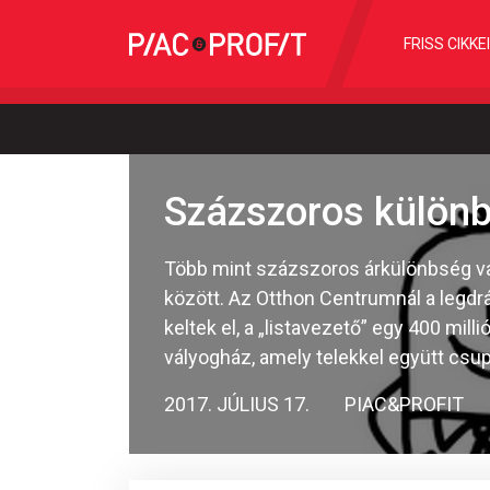
FRISS CIKKE
Százszoros különb
Több mint százszoros árkülönbség va
között. Az Otthon Centrumnál a legdr
keltek el, a „listavezető” egy 400 mi
vályogház, amely telekkel együtt csup
2017. JÚLIUS 17.
PIAC&PROFIT