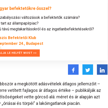
gyar befektetőkre ősszel?
szabályozási változások a befektetők számára?
tart az állampapírpiac?
távú megtakarításokról és az ingatlanbefektetésekről?
szis Befektetői Klub
zeptember 24., Budapest
ALJA LE HELYÉT MOST >>
öbbször a megkötött adásvételek átlagos jellemzőit –
re vetített fajlagos ár átlagos értéke – publikálják az
lsőségeket vette górcső alá: méret és ár alapján azt
 „óriásai és törpéi” a lakóingatlanok piacán.