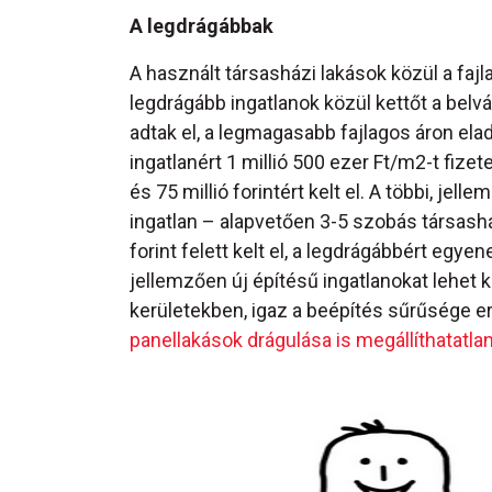
A legdrágábbak
A használt társasházi lakások közül a fajl
legdrágább ingatlanok közül kettőt a bel
adtak el, a legmagasabb fajlagos áron elad
ingatlanért 1 millió 500 ezer Ft/m2-t fiz
és 75 millió forintért kelt el. A többi, jell
ingatlan – alapvetően 3-5 szobás társash
forint felett kelt el, a legdrágábbért egye
jellemzően új építésű ingatlanokat lehet k
kerületekben, igaz a beépítés sűrűsége erő
panellakások drágulása is megállíthatatlan