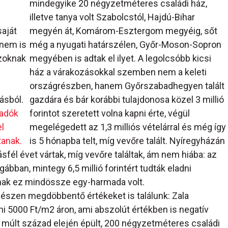
mindegyike 20 négyzetméteres családi ház,
illetve tanya volt Szabolcstól, Hajdú-Bihar
aját
megyén át, Komárom-Esztergom megyéig, sőt
 nem is
még a nyugati határszélen, Győr-Moson-Sopron
azoknak
megyében is adtak el ilyet. A legolcsóbb kicsi
ház a várakozásokkal szemben nem a keleti
országrészben, hanem Győrszabadhegyen talált
ásból.
gazdára és bár korábbi tulajdonosa közel 3 millió
zadók
forintot szeretett volna kapni érte, végül
el
megelégedett az 1,3 milliós vételárral és még így
tanak.
is 5 hónapba telt, míg vevőre talált. Nyíregyházán
sfél évet vártak, míg vevőre találtak, ám nem hiába: az
ábban, mintegy 6,5 millió forintért tudták eladni
árnak ez mindössze egy-harmada volt.
gészen megdöbbentő értékeket is találunk: Zala
i 5000 Ft/m2 áron, ami abszolút értékben is negatív
a múlt század elején épült, 200 négyzetméteres családi