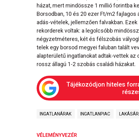
házat, mert mindössze 1 millió forintba ke
Borsodban, 10 és 20 ezer Ft/m2 fajlagos
adás-vételek, jellemzően falvakban. Ezek 
rekorderek voltak: a legolcsóbb mindössze
négyzetméteres, két és félszobás vályo
telek egy borsod megyei faluban talált ve
alapterületű ingatlanokat adtak-vettek a
rossz állagú 1-2 szobás családi házakat.
Tájékozódjon hiteles forr
részes
INGATLANÁRAK
INGATLANPIAC
LAKÁSÁR
VÉLEMÉNYVEZÉR