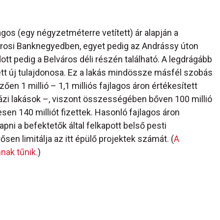
agos (egy négyzetméterre vetített) ár alapján a
városi Banknegyedben, egyet pedig az Andrássy úton
ott pedig a Belváros déli részén található. A legdrágább
etett új tulajdonosa. Ez a lakás mindössze másfél szobás
emzően 1 millió – 1,1 milliós fajlagos áron értékesített
ázi lakások –, viszont összességében bőven 100 millió
nesen 140 milliót fizettek. Hasonló fajlagos áron
apni a befektetők által felkapott belső pesti
sen limitálja az itt épülő projektek számát. (
A
nak tűnik.
)