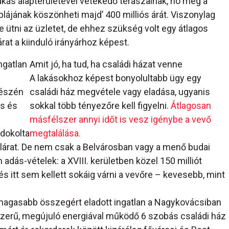
lakás alapterületével vetekedő teraszainak, no meg a
lájának köszönheti majd’ 400 milliós árát. Viszonylag
lbe ütni az üzletet, de ehhez szükség volt egy átlagos
rat a kiinduló irányárhoz képest.
ngatlan
Amit jó, ha tud, ha családi házat venne
A lakásokhoz képest bonyolultabb ügy egy
részén
családi ház megvétele vagy eladása, ugyanis
ás és
sokkal több tényezőre kell figyelni.
Átlagosan
másfélszer annyi időt is vesz igénybe a vevő
ndokolta
megtalálása.
telárat. De nem csak a Belvárosban vagy a menő budai
adás-vételek: a XVIII. kerületben közel 150 milliót
és itt sem kellett sokáig várni a vevőre – kevesebb, mint
magasabb összegért eladott ingatlan a Nagykovácsiban
orszerű, megújuló energiával működő 6 szobás családi ház