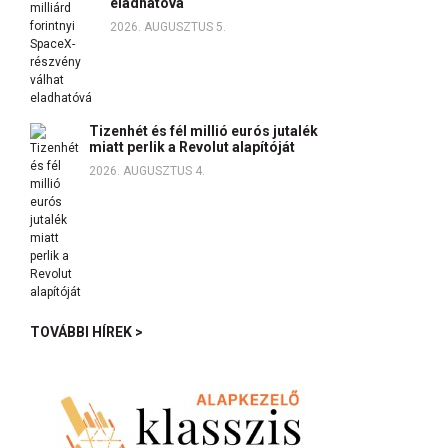
eladhatóvá
2026. AUGUSZTUS 5.
Tizenhét és fél millió eurós jutalék
miatt perlik a Revolut alapítóját
2026. AUGUSZTUS 4.
TOVÁBBI HÍREK >