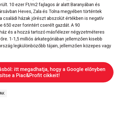
rült. 10 ezer Ft/m2 fajlagos ár alatt Baranyában és
 ársávban Heves, Zala és Tolna megyében történtek
a családi házak jórészt abszolút értékben is negatív
 650 ezer forintért cserélt gazdát. A 90
gház és a hozzá tartozó másfélezer négyzetméteres
vőre. 1-1,5 milliós árkategóriában jellemzően kisebb
z ország legkülönbözőbb tájain, jellemzően közepes vagy
ásból: itt megadhatja, hogy a Google előnyben
ítse a Piac&Profit cikkeit!
AK