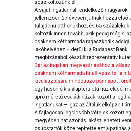
sose költözünk el
A saját ingatlannal rendelkező magyarok
jellemzően 27 évesen jutnak hozzá első s
tulajdonú otthonukhoz, és 65 százalékuk
költözik innen tovább, akik pedig mégis, 
csaknem kétharmada ragaszkodik addigi
lakóhelyéhez – derül ki a Budapest Bank
megbízásából készült reprezentatív kutat
Bár az ingatlan megvásárlásához a válas
csaknem kétharmada hitelt vesz fel, a hit
kiválasztására mindössze pár napot fordí
egy hasonló kis alapterületű ház eladói má
apró méretű családi házak között a legdrág
ingatlanukat – igaz az általuk elképzelt 
A fajlagosan legolcsóbb vételek között e
megyében hat szobás lakást lehetett venn
csúcstartók közé repítette ezt a patinás 