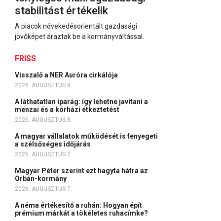
stabilitást értékelik
A piacok növekedésorientált gazdasági
jövőképet áraztak be a kormányváltással.
FRISS
Visszalő a NER Auróra cirkálója
2026. AUGUSZTUS 8.
A láthatatlan iparág: így lehetne javítani a
menzai és a kórházi étkeztetést
2026. AUGUSZTUS 8.
A magyar vállalatok működését is fenyegeti
a szélsőséges időjárás
2026. AUGUSZTUS 7.
Magyar Péter szerint ezt hagyta hátra az
Orbán-kormány
2026. AUGUSZTUS 7.
A néma értékesítő a ruhán: Hogyan épít
prémium márkát a tökéletes ruhacímke?