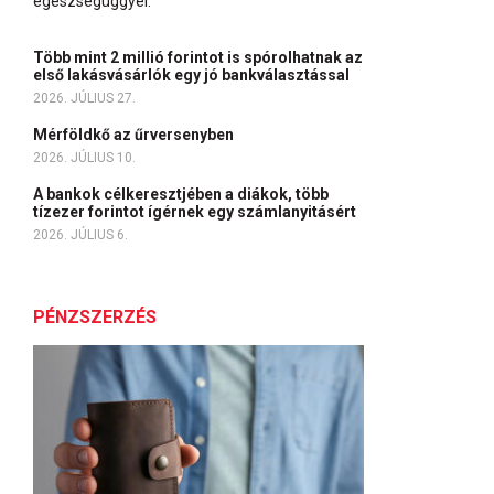
egészségüggyel.
Több mint 2 millió forintot is spórolhatnak az
első lakásvásárlók egy jó bankválasztással
2026. JÚLIUS 27.
Mérföldkő az űrversenyben
2026. JÚLIUS 10.
A bankok célkeresztjében a diákok, több
tízezer forintot ígérnek egy számlanyitásért
2026. JÚLIUS 6.
PÉNZSZERZÉS