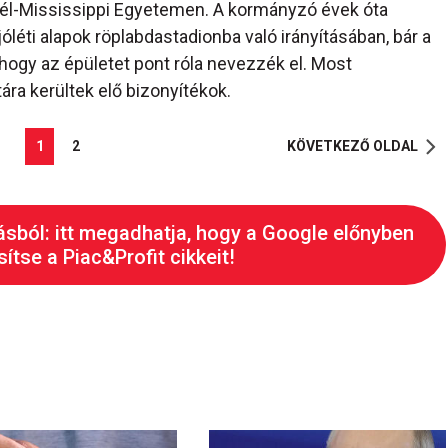
 Dél-Mississippi Egyetemen. A kormányzó évek óta
jóléti alapok röplabdastadionba való irányításában, bár a
 hogy az épületet pont róla nevezzék el. Most
ára kerültek elő bizonyítékok.
1
2
KÖVETKEZŐ OLDAL
ásból: itt megadhatja, hogy a Google előnyben
ítse a Piac&Profit cikkeit!