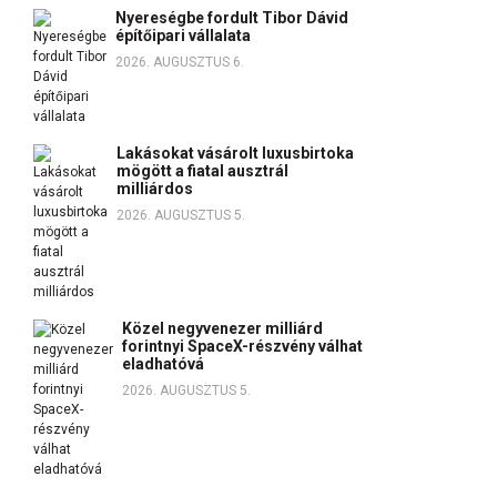
Nyereségbe fordult Tibor Dávid
építőipari vállalata
2026. AUGUSZTUS 6.
Lakásokat vásárolt luxusbirtoka
mögött a fiatal ausztrál
milliárdos
2026. AUGUSZTUS 5.
Közel negyvenezer milliárd
forintnyi SpaceX-részvény válhat
eladhatóvá
2026. AUGUSZTUS 5.