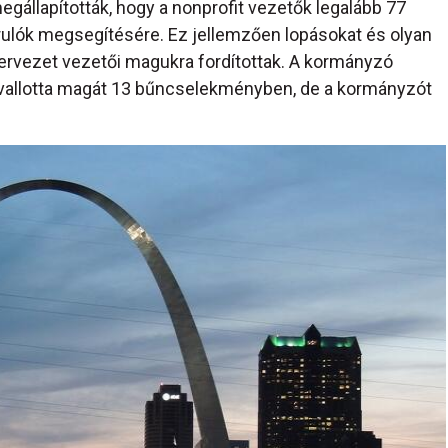
gállapították, hogy a nonprofit vezetők legalább 77
szorulók megsegítésére. Ez jellemzően lopásokat és olyan
zervezet vezetői magukra fordítottak. A kormányzó
vallotta magát 13 bűncselekményben, de a kormányzót