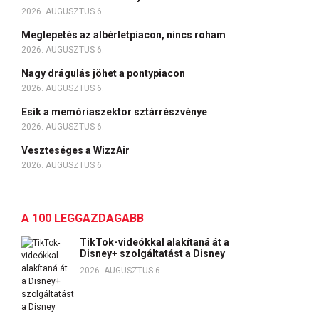
2026. AUGUSZTUS 6.
Meglepetés az albérletpiacon, nincs roham
2026. AUGUSZTUS 6.
Nagy drágulás jöhet a pontypiacon
2026. AUGUSZTUS 6.
Esik a memóriaszektor sztárrészvénye
2026. AUGUSZTUS 6.
Veszteséges a WizzAir
2026. AUGUSZTUS 6.
A 100 LEGGAZDAGABB
TikTok-videókkal alakítaná át a
Disney+ szolgáltatást a Disney
2026. AUGUSZTUS 6.