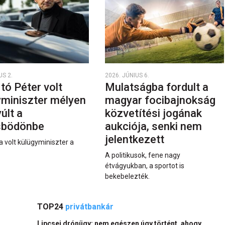
US 2.
2026. JÚNIUS 6.
rtó Péter volt
Mulatságba fordult a
yminiszter mélyen
magyar focibajnokság
últ a
közvetítési jogának
sbödönbe
aukciója, senki nem
jelentkezett
a volt külügyminiszter a
A politikusok, fene nagy
étvágyukban, a sportot is
bekebelezték.
TOP24
privátbankár
Lipcsei drónügy: nem egészen úgy történt, ahogy