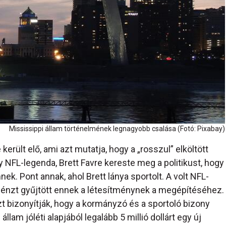
Mississippi állam történelmének legnagyobb csalása (Fotó: Pixabay)
rült elő, ami azt mutatja, hogy a „rosszul” elköltött
NFL-legenda, Brett Favre kereste meg a politikust, hogy
k. Pont annak, ahol Brett lánya sportolt. A volt NFL-
t pénzt gyűjtött ennek a létesítménynek a megépítéséhez.
t bizonyítják, hogy a kormányzó és a sportoló bizony
am jóléti alapjából legalább 5 millió dollárt egy új