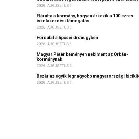
2026. AUGUSZTUS 6.
Elárulta a kormány, hogyan érkezik a 100 ezres
iskolakezdési támogatás
2026. AUGUSZTUS 6.
Fordulat a lipcsei drónügyben
2026. AUGUSZTUS 6.
Magyar Péter keményen nekiment az Orbán-
kormánynak
2026. AUGUSZTUS 6.
Bezár az egyik legnagyobb magyarországi bicikl
2026. AUGUSZTUS 6.