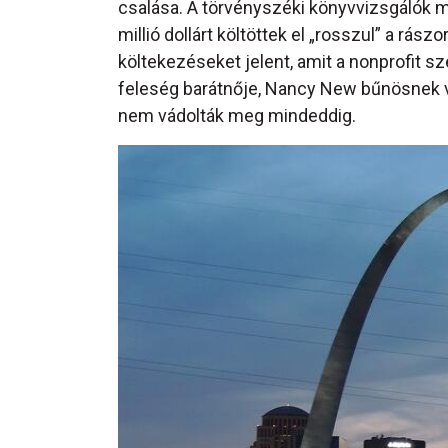
csalása. A törvényszéki könyvvizsgálók me
millió dollárt költöttek el „rosszul” a rá
költekezéseket jelent, amit a nonprofit s
feleség barátnője, Nancy New bűnösnek 
nem vádolták meg mindeddig.