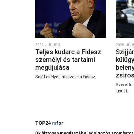
2026. JÚLIUS 3.
2026. JÚLI
Teljes kudarc a Fidesz
Szijjá
személyi és tartalmi
külüg
megújulása
beleny
zsíro
Saját esélyét játssza el a Fidesz.
Szerette 
luxust.
TOP24
m
for
Ők biztosan megússzák a ledolgozós szombatot