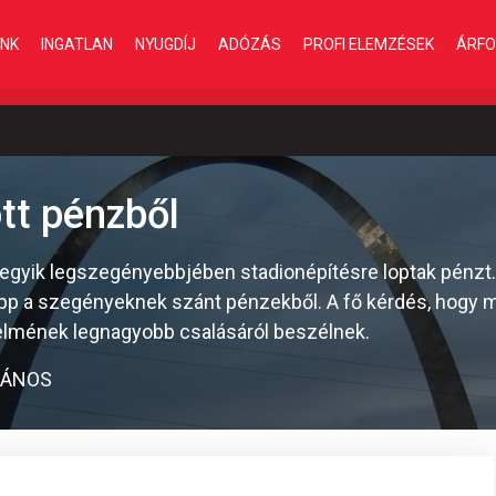
INK
INGATLAN
NYUGDÍJ
ADÓZÁS
PROFI ELEMZÉSEK
ÁRFO
tt pénzből
 egyik legszegényebbjében stadionépítésre loptak pénzt
épp a szegényeknek szánt pénzekből. A fő kérdés, hogy me
elmének legnagyobb csalásáról beszélnek.
JÁNOS