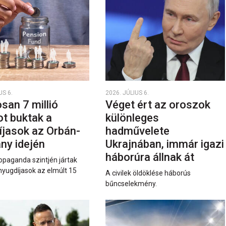
US 6.
2026. JÚLIUS 6.
san 7 millió
Véget ért az oroszok
ot buktak a
különleges
íjasok az Orbán-
hadművelete
ny idején
Ukrajnában, immár igazi
háborúra állnak át
opaganda szintjén jártak
nyugdíjasok az elmúlt 15
A civilek öldöklése háborús
bűncselekmény.