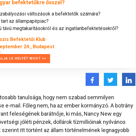
gyar befektetőkre ősszel?
szabályozási változások a befektetők számára?
tart az állampapírpiac?
távú megtakarításokról és az ingatlanbefektetésekről?
szis Befektetői Klub
zeptember 24., Budapest
ALJA LE HELYÉT MOST >>
ontosabb tanulsága, hogy nem szabad semmilyen
se e-mail. Főleg nem, ha az ember kormányzó. A botrány
yant feleségének barátnője, ki más, Nancy New egy
etségi jóléti pénzek, dollárok tízmillióinak nyilvános
 szerint itt történt az állam történelmének legnagyobb