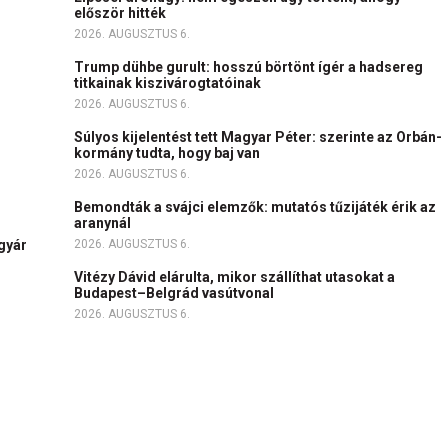
először hitték
2026. AUGUSZTUS 6.
Trump dühbe gurult: hosszú börtönt ígér a hadsereg
titkainak kiszivárogtatóinak
2026. AUGUSZTUS 6.
Súlyos kijelentést tett Magyar Péter: szerinte az Orbán-
kormány tudta, hogy baj van
2026. AUGUSZTUS 6.
Bemondták a svájci elemzők: mutatós tűzijáték érik az
aranynál
igyár
2026. AUGUSZTUS 6.
Vitézy Dávid elárulta, mikor szállíthat utasokat a
Budapest–Belgrád vasútvonal
2026. AUGUSZTUS 6.