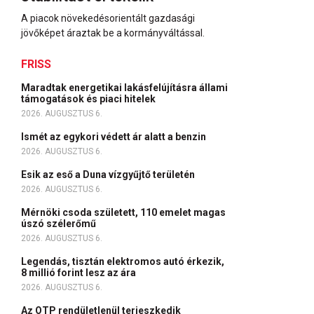
A piacok növekedésorientált gazdasági
jövőképet áraztak be a kormányváltással.
FRISS
Maradtak energetikai lakásfelújításra állami
támogatások és piaci hitelek
2026. AUGUSZTUS 6.
Ismét az egykori védett ár alatt a benzin
2026. AUGUSZTUS 6.
Esik az eső a Duna vízgyűjtő területén
2026. AUGUSZTUS 6.
Mérnöki csoda született, 110 emelet magas
úszó szélerőmű
2026. AUGUSZTUS 6.
Legendás, tisztán elektromos autó érkezik,
8 millió forint lesz az ára
2026. AUGUSZTUS 6.
Az OTP rendületlenül terjeszkedik