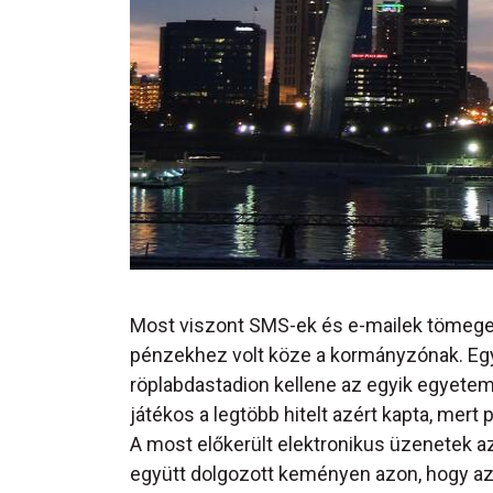
Most viszont SMS-ek és e-mailek tömege ke
pénzekhez volt köze a kormányzónak. Egy 
röplabdastadion kellene az egyik egyetemne
játékos a legtöbb hitelt azért kapta, mer
A most előkerült elektronikus üzenetek az
együtt dolgozott keményen azon, hogy az áll