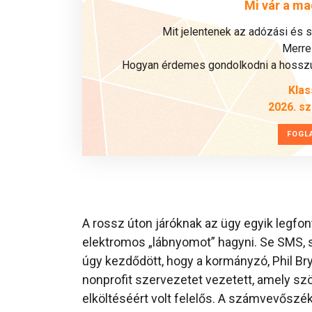
Mi vár a ma
Mit jelentenek az adózási és 
Merre 
Hogyan érdemes gondolkodni a hosszú 
Klas
2026. s
FOGL
A rossz úton járóknak az ügy egyik legf
elektromos „lábnyomot” hagyni. Se SMS, 
úgy kezdődött, hogy a kormányzó, Phil Br
nonprofit szervezetet vezetett, amely szöv
elköltéséért volt felelős. A számvevőszék