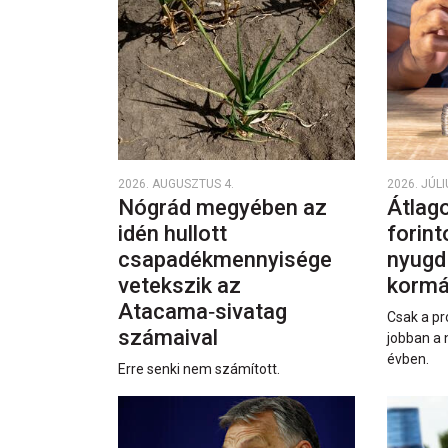
2026. AUGUSZTUS 4.
2026. JÚLI
Nógrád megyében az
Átlago
idén hullott
forint
csapadékmennyisége
nyugd
vetekszik az
kormá
Atacama‑sivatag
Csak a pr
számaival
jobban a 
évben.
Erre senki nem számított.