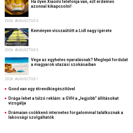
Ha ilyen Xiaomi telefonja van, ezt érdemes
azonnal kikapcsolni!
2026. AUGUSZTUS 5.
Keményen visszaütött a Lidl nagy ígérete
2026. AUGUSZTUS 5.
Vége az egyhetes nyaralásnak? Meglepő fordulat
a magyarok utazási szokásaiban
2026. AUGUSZTUS 1.
Gond van egy étrendkiegészítővel
Drága lehet a túlzó reklám: a GVH a „legjobb” állításokat
vizsgálja
Drámaian csökkenő internetes forgalommal találkoznak a
lakossági szolgáltatók