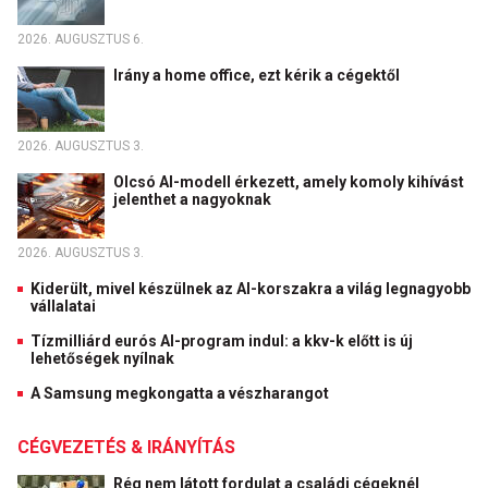
2026. AUGUSZTUS 6.
Irány a home office, ezt kérik a cégektől
2026. AUGUSZTUS 3.
Olcsó AI-modell érkezett, amely komoly kihívást
jelenthet a nagyoknak
2026. AUGUSZTUS 3.
Kiderült, mivel készülnek az AI-korszakra a világ legnagyobb
vállalatai
Tízmilliárd eurós AI-program indul: a kkv-k előtt is új
lehetőségek nyílnak
A Samsung megkongatta a vészharangot
CÉGVEZETÉS & IRÁNYÍTÁS
Rég nem látott fordulat a családi cégeknél