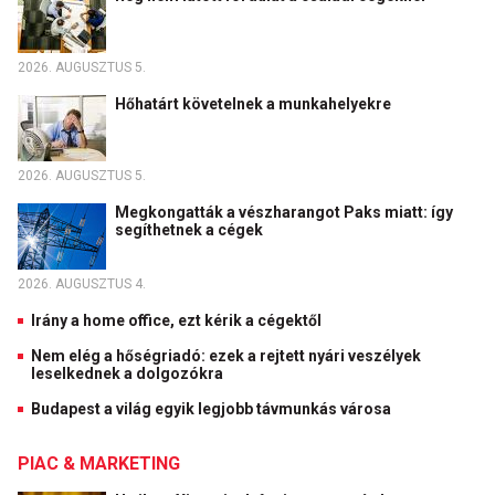
2026. AUGUSZTUS 5.
Hőhatárt követelnek a munkahelyekre
2026. AUGUSZTUS 5.
Megkongatták a vészharangot Paks miatt: így
segíthetnek a cégek
2026. AUGUSZTUS 4.
Irány a home office, ezt kérik a cégektől
Nem elég a hőségriadó: ezek a rejtett nyári veszélyek
leselkednek a dolgozókra
Budapest a világ egyik legjobb távmunkás városa
PIAC & MARKETING