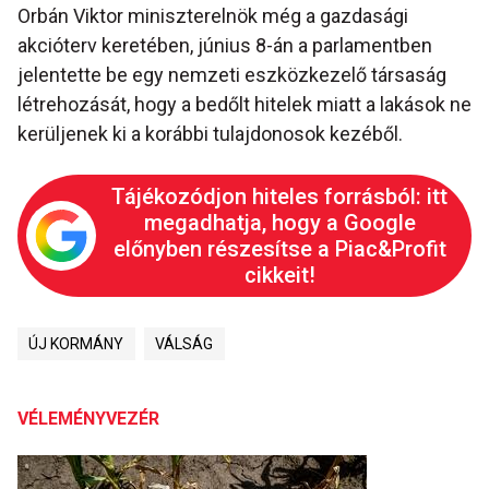
Orbán Viktor miniszterelnök még a gazdasági
akcióterv keretében, június 8-án a parlamentben
jelentette be egy nemzeti eszközkezelő társaság
létrehozását, hogy a bedőlt hitelek miatt a lakások ne
kerüljenek ki a korábbi tulajdonosok kezéből.
Tájékozódjon hiteles forrásból: itt
megadhatja, hogy a Google
előnyben részesítse a Piac&Profit
cikkeit!
ÚJ KORMÁNY
VÁLSÁG
VÉLEMÉNYVEZÉR