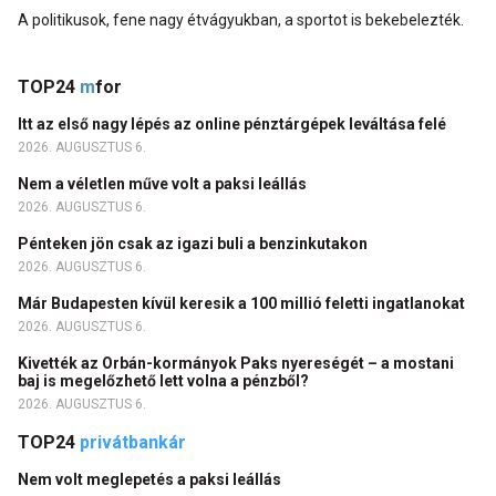
A politikusok, fene nagy étvágyukban, a sportot is bekebelezték.
TOP24
m
for
Itt az első nagy lépés az online pénztárgépek leváltása felé
2026. AUGUSZTUS 6.
Nem a véletlen műve volt a paksi leállás
2026. AUGUSZTUS 6.
Pénteken jön csak az igazi buli a benzinkutakon
2026. AUGUSZTUS 6.
Már Budapesten kívül keresik a 100 millió feletti ingatlanokat
2026. AUGUSZTUS 6.
Kivették az Orbán-kormányok Paks nyereségét – a mostani
baj is megelőzhető lett volna a pénzből?
2026. AUGUSZTUS 6.
TOP24
privátbankár
Nem volt meglepetés a paksi leállás