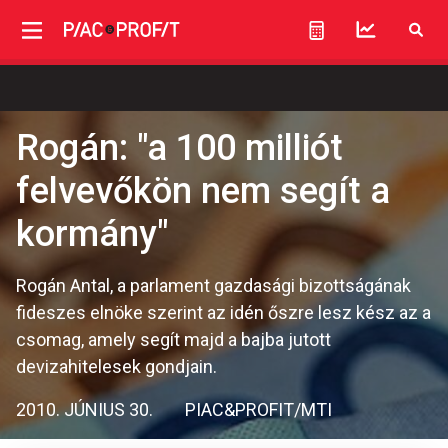
Rogán: "a 100 milliót
felvevőkön nem segít a
kormány"
Rogán Antal, a parlament gazdasági bizottságának
fideszes elnöke szerint az idén őszre lesz kész az a
csomag, amely segít majd a bajba jutott
devizahitelesek gondjain.
2010. JÚNIUS 30.
PIAC&PROFIT/MTI