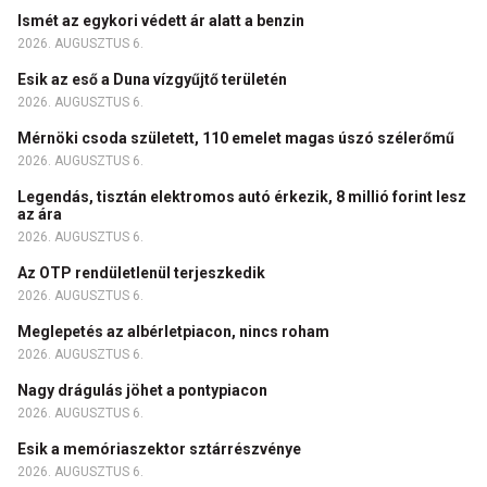
Ismét az egykori védett ár alatt a benzin
2026. AUGUSZTUS 6.
Esik az eső a Duna vízgyűjtő területén
2026. AUGUSZTUS 6.
Mérnöki csoda született, 110 emelet magas úszó szélerőmű
2026. AUGUSZTUS 6.
Legendás, tisztán elektromos autó érkezik, 8 millió forint lesz
az ára
2026. AUGUSZTUS 6.
Az OTP rendületlenül terjeszkedik
2026. AUGUSZTUS 6.
Meglepetés az albérletpiacon, nincs roham
2026. AUGUSZTUS 6.
Nagy drágulás jöhet a pontypiacon
2026. AUGUSZTUS 6.
Esik a memóriaszektor sztárrészvénye
2026. AUGUSZTUS 6.