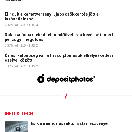
Elindult a kamatverseny: újabb csökkentés jött a
lakáshiteleknél
2026. AUGUSZTUS 4.
Sok családnak jelenthet mentőövet ez a kevéssé ismert
pénzügyi megoldás
2026. AUGUSZTUS 3.
Óriási különbség van a frissdiplomások elhelyezkedési
esélyei között
2026. AUGUSZTUS 2.
INFO & TECH
Esik a memóriaszektor sztárrészvénye