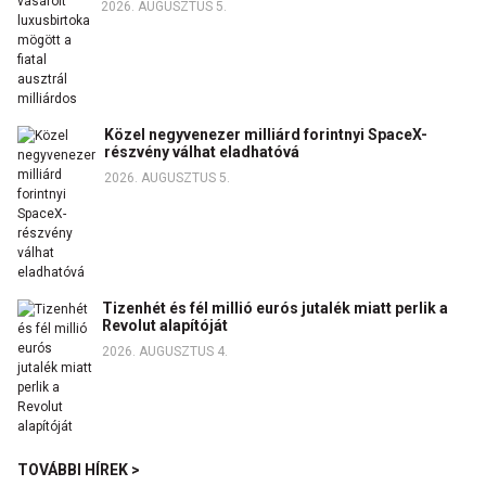
2026. AUGUSZTUS 5.
Közel negyvenezer milliárd forintnyi SpaceX-
részvény válhat eladhatóvá
2026. AUGUSZTUS 5.
Tizenhét és fél millió eurós jutalék miatt perlik a
Revolut alapítóját
2026. AUGUSZTUS 4.
TOVÁBBI HÍREK >