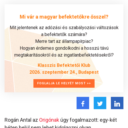
Mi vár a magyar befektetőkre ősszel?
Mit jelentenek az adózási és szabályozási változások
a befektetők számára?
Merre tart az állampapírpiac?
Hogyan érdemes gondolkodni a hosszú távú
megtakarításokról és az ingatlanbefektetésekről?
Klasszis Befektetői Klub
2026. szeptember 24., Budapest
FOGLALJA LE HELYÉT MOST >>
Rogán Antal az
Origónak
úgy fogalmazott: egy-két
héten belül nem lehet kidolgozni olyan