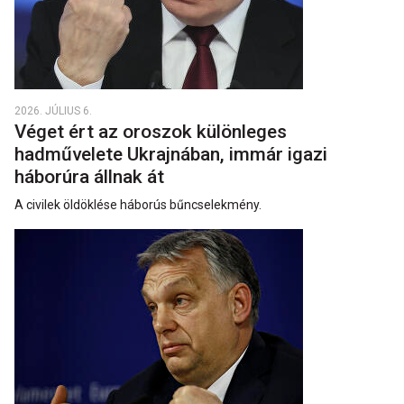
2026. JÚLIUS 6.
Véget ért az oroszok különleges
hadművelete Ukrajnában, immár igazi
háborúra állnak át
A civilek öldöklése háborús bűncselekmény.