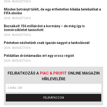
2026. AUGUSZTUS 6.
Minden botrányt túlélt, de egy érthetetlen hibába belebukhat a
FIFA elnöke
2026. AUGUSZTUS 6.
Bezsákolt 156 milliárdot a kormány – de még így is
önmérsékletet tanúsított
2026. AUGUSZTUS 6.
Pénteken nézhetünk csak igazán nagyot a tankolásnál
2026. AUGUSZTUS 6.
Példátlan dróntámadás ért egy orosz régiót
2026. AUGUSZTUS 6.
FELIRATKOZÁS A
PIAC & PROFIT
ONLINE MAGAZIN
HÍRLEVELÉRE
FELIRATKOZOM