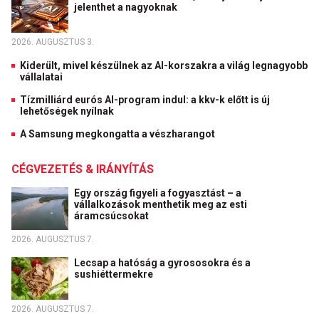
jelenthet a nagyoknak
2026. AUGUSZTUS 3.
Kiderült, mivel készülnek az AI-korszakra a világ legnagyobb
vállalatai
Tízmilliárd eurós AI-program indul: a kkv-k előtt is új
lehetőségek nyílnak
A Samsung megkongatta a vészharangot
CÉGVEZETÉS & IRÁNYÍTÁS
Egy ország figyeli a fogyasztást – a
vállalkozások menthetik meg az esti
áramcsúcsokat
2026. AUGUSZTUS 7.
Lecsap a hatóság a gyrososokra és a
sushiéttermekre
2026. AUGUSZTUS 7.