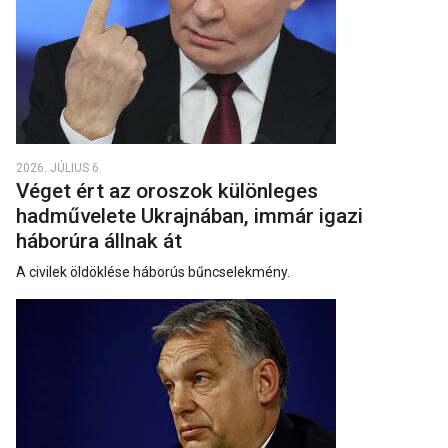
2026. JÚLIUS 6.
Véget ért az oroszok különleges
hadművelete Ukrajnában, immár igazi
háborúra állnak át
A civilek öldöklése háborús bűncselekmény.