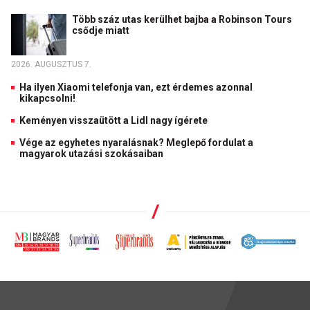
Több száz utas kerülhet bajba a Robinson Tours
csődje miatt
2026. AUGUSZTUS 7.
Ha ilyen Xiaomi telefonja van, ezt érdemes azonnal
kikapcsolni!
Keményen visszaütött a Lidl nagy ígérete
Vége az egyhetes nyaralásnak? Meglepő fordulat a
magyarok utazási szokásaiban