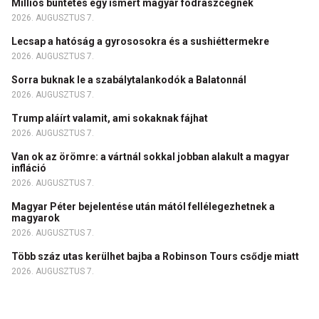
Milliós büntetés egy ismert magyar fodrászcégnek
2026. AUGUSZTUS 7.
Lecsap a hatóság a gyrososokra és a sushiéttermekre
2026. AUGUSZTUS 7.
Sorra buknak le a szabálytalankodók a Balatonnál
2026. AUGUSZTUS 7.
Trump aláírt valamit, ami sokaknak fájhat
2026. AUGUSZTUS 7.
Van ok az örömre: a vártnál sokkal jobban alakult a magyar
infláció
2026. AUGUSZTUS 7.
Magyar Péter bejelentése után mától fellélegezhetnek a
magyarok
2026. AUGUSZTUS 7.
Több száz utas kerülhet bajba a Robinson Tours csődje miatt
2026. AUGUSZTUS 7.