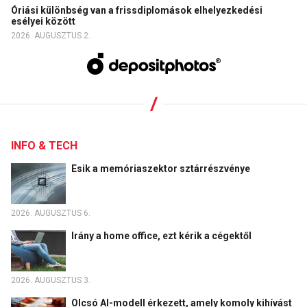
Óriási különbség van a frissdiplomások elhelyezkedési
esélyei között
2026. AUGUSZTUS 2.
INFO & TECH
Esik a memóriaszektor sztárrészvénye
2026. AUGUSZTUS 6.
Irány a home office, ezt kérik a cégektől
2026. AUGUSZTUS 3.
Olcsó AI-modell érkezett, amely komoly kihívást