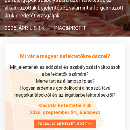
alkalmazottak bejelentését, valamint a forgalmazott
áruk eredetét vizsgálják.
2025. ÁPRILIS 14.
PIAC&PROFIT
Mi vár a magyar befektetőkre ősszel?
Mit jelentenek az adózási és szabályozási változások
a befektetők számára?
Merre tart az állampapírpiac?
Hogyan érdemes gondolkodni a hosszú távú
megtakarításokról és az ingatlanbefektetésekről?
Klasszis Befektetői Klub
2026. szeptember 24., Budapest
FOGLALJA LE HELYÉT MOST >>