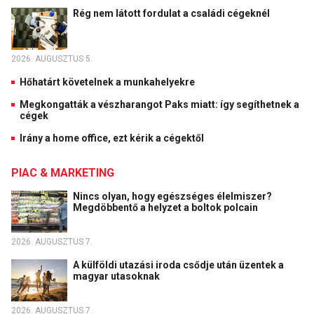
Rég nem látott fordulat a családi cégeknél
2026. AUGUSZTUS 5.
Hőhatárt követelnek a munkahelyekre
Megkongatták a vészharangot Paks miatt: így segíthetnek a
cégek
Irány a home office, ezt kérik a cégektől
PIAC & MARKETING
Nincs olyan, hogy egészséges élelmiszer?
Megdöbbentő a helyzet a boltok polcain
2026. AUGUSZTUS 7.
A külföldi utazási iroda csődje után üzentek a
magyar utasoknak
2026. AUGUSZTUS 7.