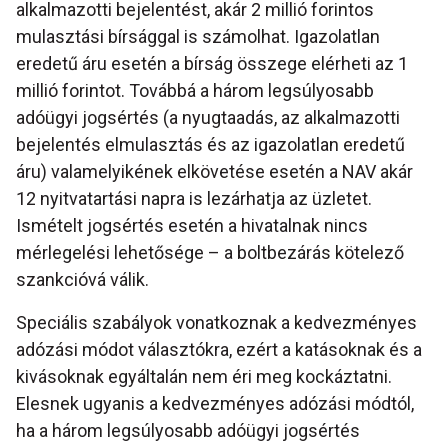
alkalmazotti bejelentést, akár 2 millió forintos
mulasztási bírsággal is számolhat. Igazolatlan
eredetű áru esetén a bírság összege elérheti az 1
millió forintot. Továbbá a három legsúlyosabb
adóügyi jogsértés (a nyugtaadás, az alkalmazotti
bejelentés elmulasztás és az igazolatlan eredetű
áru) valamelyikének elkövetése esetén a NAV akár
12 nyitvatartási napra is lezárhatja az üzletet.
Ismételt jogsértés esetén a hivatalnak nincs
mérlegelési lehetősége – a boltbezárás kötelező
szankcióvá válik.
Speciális szabályok vonatkoznak a kedvezményes
adózási módot választókra, ezért a katásoknak és a
kivásoknak egyáltalán nem éri meg kockáztatni.
Elesnek ugyanis a kedvezményes adózási módtól,
ha a három legsúlyosabb adóügyi jogsértés