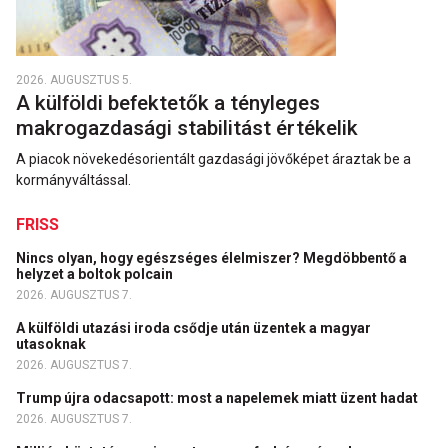
2026. AUGUSZTUS 5.
A külföldi befektetők a tényleges
makrogazdasági stabilitást értékelik
A piacok növekedésorientált gazdasági jövőképet áraztak be a
kormányváltással.
FRISS
Nincs olyan, hogy egészséges élelmiszer? Megdöbbentő a
helyzet a boltok polcain
2026. AUGUSZTUS 7.
A külföldi utazási iroda csődje után üzentek a magyar
utasoknak
2026. AUGUSZTUS 7.
Trump újra odacsapott: most a napelemek miatt üzent hadat
2026. AUGUSZTUS 7.