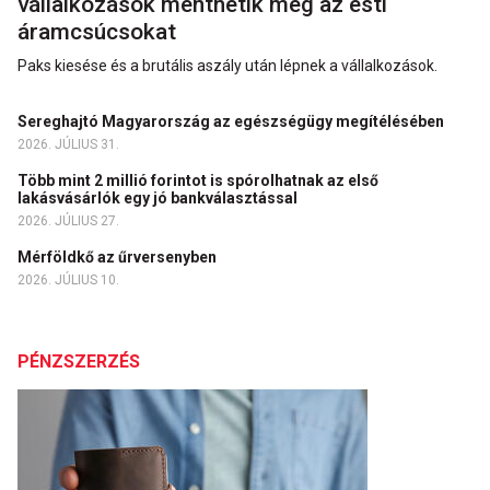
vállalkozások menthetik meg az esti
áramcsúcsokat
Paks kiesése és a brutális aszály után lépnek a vállalkozások.
Sereghajtó Magyarország az egészségügy megítélésében
2026. JÚLIUS 31.
Több mint 2 millió forintot is spórolhatnak az első
lakásvásárlók egy jó bankválasztással
2026. JÚLIUS 27.
Mérföldkő az űrversenyben
2026. JÚLIUS 10.
PÉNZSZERZÉS