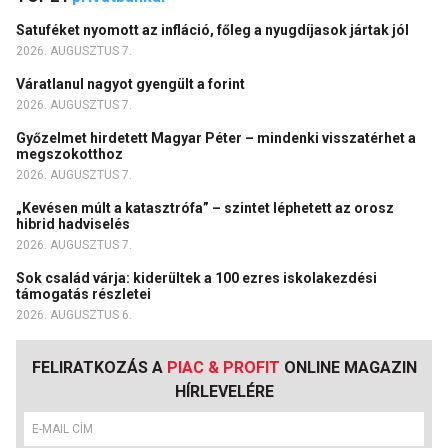
Satuféket nyomott az infláció, főleg a nyugdíjasok jártak jól
2026. AUGUSZTUS 7.
Váratlanul nagyot gyengült a forint
2026. AUGUSZTUS 7.
Győzelmet hirdetett Magyar Péter – mindenki visszatérhet a
megszokotthoz
2026. AUGUSZTUS 7.
„Kevésen múlt a katasztrófa” – szintet léphetett az orosz
hibrid hadviselés
2026. AUGUSZTUS 7.
Sok család várja: kiderültek a 100 ezres iskolakezdési
támogatás részletei
2026. AUGUSZTUS 6.
FELIRATKOZÁS A
PIAC & PROFIT
ONLINE MAGAZIN
HÍRLEVELÉRE