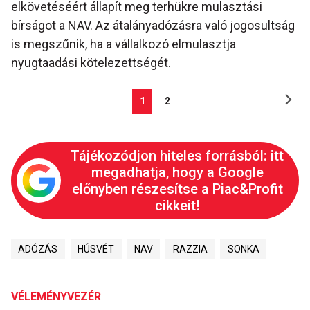
elkövetéséért állapít meg terhükre mulasztási
bírságot a NAV. Az átalányadózásra való jogosultság
is megszűnik, ha a vállalkozó elmulasztja
nyugtaadási kötelezettségét.
1
2
Tájékozódjon hiteles forrásból: itt
megadhatja, hogy a Google
előnyben részesítse a Piac&Profit
cikkeit!
ADÓZÁS
HÚSVÉT
NAV
RAZZIA
SONKA
VÉLEMÉNYVEZÉR