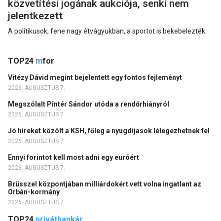
közvetítési jogának aukciója, senki nem
jelentkezett
A politikusok, fene nagy étvágyukban, a sportot is bekebelezték.
TOP24
m
for
Vitézy Dávid megint bejelentett egy fontos fejleményt
2026. AUGUSZTUS 7.
Megszólalt Pintér Sándor utóda a rendőrhiányról
2026. AUGUSZTUS 7.
Jó híreket közölt a KSH, főleg a nyugdíjasok lélegezhetnek fel
2026. AUGUSZTUS 7.
Ennyi forintot kell most adni egy euróért
2026. AUGUSZTUS 7.
Brüsszel központjában milliárdokért vett volna ingatlant az
Orbán-kormány
2026. AUGUSZTUS 7.
TOP24
privátbankár