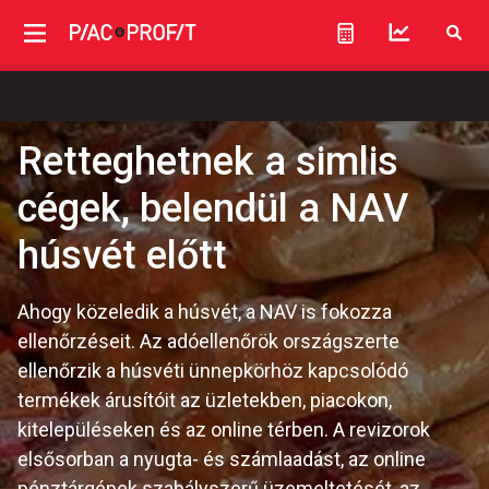
Retteghetnek a simlis
cégek, belendül a NAV
húsvét előtt
Ahogy közeledik a húsvét, a NAV is fokozza
ellenőrzéseit. Az adóellenőrök országszerte
ellenőrzik a húsvéti ünnepkörhöz kapcsolódó
termékek árusítóit az üzletekben, piacokon,
kitelepüléseken és az online térben. A revizorok
elsősorban a nyugta- és számlaadást, az online
pénztárgépek szabályszerű üzemeltetését, az