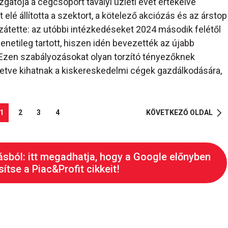
gatója a cégcsoport tavalyi üzleti évét értékelve
 elé állította a szektort, a kötelező akciózás és az árstop
zzátette: az utóbbi intézkedéseket 2024 második felétől
netileg tartott, hiszen idén bevezették az újabb
 Ezen szabályozásokat olyan torzító tényezőknek
lletve kihatnak a kiskereskedelmi cégek gazdálkodására,
1
2
3
4
KÖVETKEZŐ OLDAL
ásból: itt megadhatja, hogy a Google előnyben
ítse a Piac&Profit cikkeit!