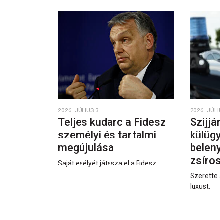
2026. JÚLIUS 3.
2026. JÚLI
Teljes kudarc a Fidesz
Szijjá
személyi és tartalmi
külüg
megújulása
beleny
zsíro
Saját esélyét játssza el a Fidesz.
Szerette 
luxust.