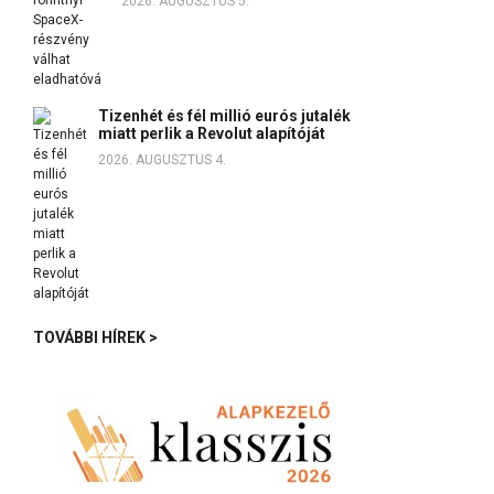
2026. AUGUSZTUS 5.
Tizenhét és fél millió eurós jutalék
miatt perlik a Revolut alapítóját
2026. AUGUSZTUS 4.
TOVÁBBI HÍREK >