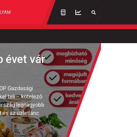
LYAM
b évet vár
COOP Gazdasági
l teli – kötelező
 ország legnagyobb
t és az üzletlánc