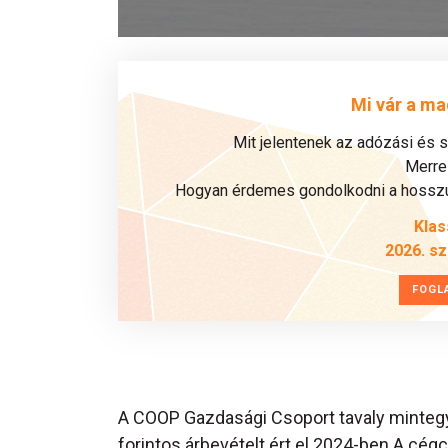
Mi vár a ma
Mit jelentenek az adózási és 
Merre 
Hogyan érdemes gondolkodni a hosszú 
Klas
2026. s
FOGL
A COOP Gazdasági Csoport tavaly mintegy 4
forintos árbevételt ért el 2024-ben A cégc