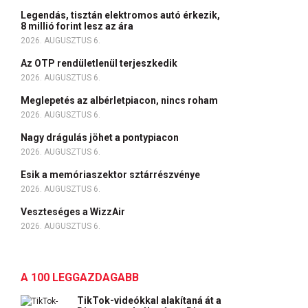
Legendás, tisztán elektromos autó érkezik,
8 millió forint lesz az ára
2026. AUGUSZTUS 6.
Az OTP rendületlenül terjeszkedik
2026. AUGUSZTUS 6.
Meglepetés az albérletpiacon, nincs roham
2026. AUGUSZTUS 6.
Nagy drágulás jöhet a pontypiacon
2026. AUGUSZTUS 6.
Esik a memóriaszektor sztárrészvénye
2026. AUGUSZTUS 6.
Veszteséges a WizzAir
2026. AUGUSZTUS 6.
A 100 LEGGAZDAGABB
TikTok-videókkal alakítaná át a