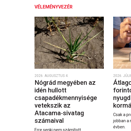
VÉLEMÉNYVEZÉR
2026. AUGUSZTUS 4.
2026. JÚLI
Nógrád megyében az
Átlago
idén hullott
forint
csapadékmennyisége
nyugd
vetekszik az
kormá
Atacama‑sivatag
Csak a pr
számaival
jobban a 
évben.
Erre senki nem számított.