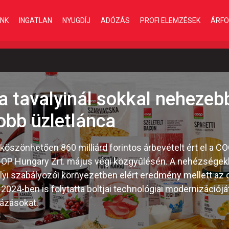
INK
INGATLAN
NYUGDÍJ
ADÓZÁS
PROFI ELEMZÉSEK
ÁRFO
 a tavalyinál sokkal nehezeb
obb üzletlánca
öszönhetően 860 milliárd forintos árbevételt ért el a 
OP Hungary Zrt. május végi közgyűlésén. A nehézségekke
valyi szabályozói környezetben elért eredmény mellett az
2024-ben is folytatta boltjai technológiai modernizációjá
házásokat.