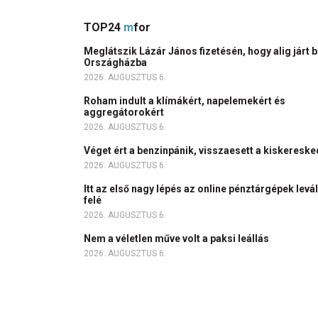
TOP24
m
for
Meglátszik Lázár János fizetésén, hogy alig járt b
Országházba
2026. AUGUSZTUS 6.
Roham indult a klímákért, napelemekért és
aggregátorokért
2026. AUGUSZTUS 6.
Véget ért a benzinpánik, visszaesett a kiskeres
2026. AUGUSZTUS 6.
Itt az első nagy lépés az online pénztárgépek levá
felé
2026. AUGUSZTUS 6.
Nem a véletlen műve volt a paksi leállás
2026. AUGUSZTUS 6.