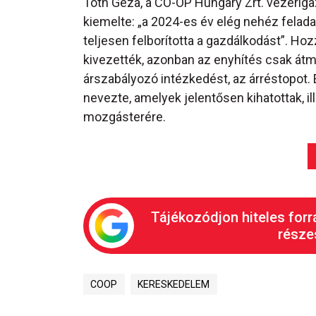
Tóth Géza, a CO-OP Hungary Zrt. vezérigaz
kiemelte: „a 2024-es év elég nehéz feladat
teljesen felborította a gazdálkodást”. Ho
kivezették, azonban az enyhítés csak átme
árszabályozó intézkedést, az árréstopot.
nevezte, amelyek jelentősen kihatottak, i
mozgásterére.
Tájékozódjon hiteles forr
részes
COOP
KERESKEDELEM