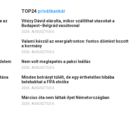
TOP24
privátbankár
e az
Vitézy Dávid elárulta, mikor szállíthat utasokat a
Budapest–Belgrád vasútvonal
2026. AUGUSZTUS 6.
Valami készül az energiafronton: fontos döntést hozott
a kormány
2026. AUGUSZTUS 6.
kedelem
Nem volt meglepetés a paksi leállás
2026. AUGUSZTUS 6.
ltása
Minden botrányt túlélt, de egy érthetetlen hibába
belebukhat a FIFA elnöke
2026. AUGUSZTUS 6.
Március óta nem láttak ilyet Németországban
2026. AUGUSZTUS 6.