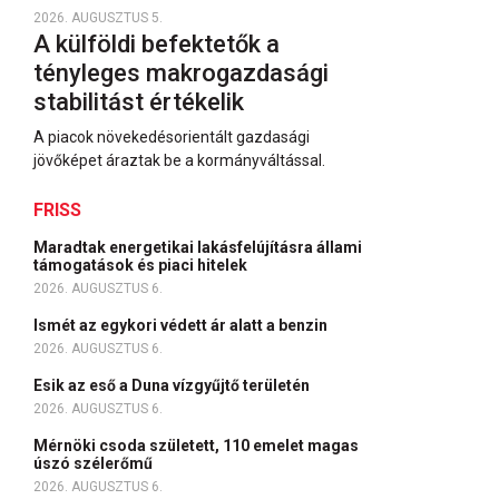
2026. AUGUSZTUS 5.
A külföldi befektetők a
tényleges makrogazdasági
stabilitást értékelik
A piacok növekedésorientált gazdasági
jövőképet áraztak be a kormányváltással.
FRISS
Maradtak energetikai lakásfelújításra állami
támogatások és piaci hitelek
2026. AUGUSZTUS 6.
Ismét az egykori védett ár alatt a benzin
2026. AUGUSZTUS 6.
Esik az eső a Duna vízgyűjtő területén
2026. AUGUSZTUS 6.
Mérnöki csoda született, 110 emelet magas
úszó szélerőmű
2026. AUGUSZTUS 6.