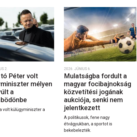
US 2.
2026. JÚNIUS 6.
rtó Péter volt
Mulatságba fordult a
yminiszter mélyen
magyar focibajnokság
últ a
közvetítési jogának
sbödönbe
aukciója, senki nem
jelentkezett
a volt külügyminiszter a
A politikusok, fene nagy
étvágyukban, a sportot is
bekebelezték.