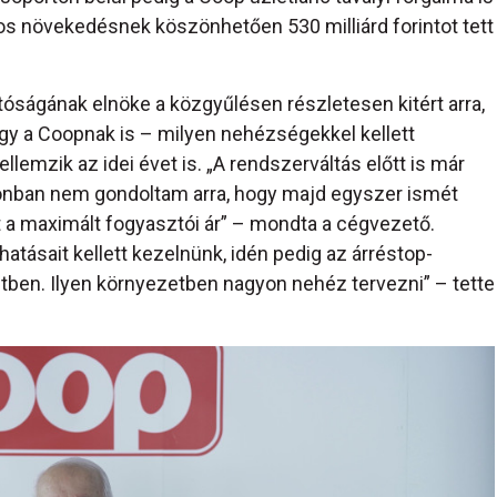
kos növekedésnek köszönhetően 530 milliárd forintot tett
tóságának elnöke a közgyűlésen részletesen kitért arra,
gy a Coopnak is – milyen nehézségekkel kellett
llemzik az idei évet is. „A rendszerváltás előtt is már
onban nem gondoltam arra, hogy majd egyszer ismét
 a maximált fogyasztói ár” – mondta a cégvezető.
hatásait kellett kezelnünk, idén pedig az árréstop-
ben. Ilyen környezetben nagyon nehéz tervezni” – tette