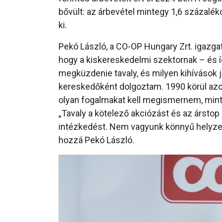
bővült: az árbevétel mintegy 1,6 százalé
ki.
Pekó László, a CO-OP Hungary Zrt. igazga
hogy a kiskereskedelmi szektornak – és í
megküzdenie tavaly, és milyen kihívások je
kereskedőként dolgoztam. 1990 körül az
olyan fogalmakat kell megismernem, mint
„Tavaly a kötelező akciózást és az árstop 
intézkedést. Nem vagyunk könnyű helyzet
hozzá Pekó László.