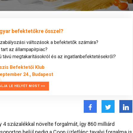
gyar befektetőkre ősszel?
szabályozási változások a befektetők számára?
tart az állampapírpiac?
távú megtakarításokról és az ingatlanbefektetésekről?
szis Befektetői Klub
zeptember 24., Budapest
ALJA LE HELYÉT MOST >>
 százalékkal növelte forgalmát, így 860 milliárd
soporton belül pedig a Coop üzletlánc tavalyi forgalma is