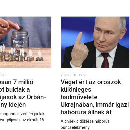
US 6.
2026. JÚLIUS 6.
san 7 millió
Véget ért az oroszok
ot buktak a
különleges
íjasok az Orbán-
hadművelete
ny idején
Ukrajnában, immár igazi
háborúra állnak át
opaganda szintjén jártak
nyugdíjasok az elmúlt 15
A civilek öldöklése háborús
bűncselekmény.