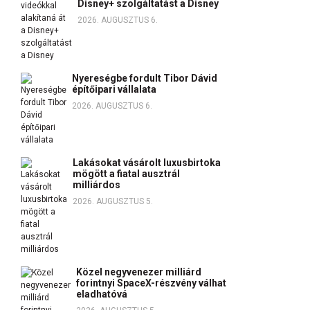
Disney+ szolgáltatást a Disney
2026. AUGUSZTUS 6.
Nyereségbe fordult Tibor Dávid
építőipari vállalata
2026. AUGUSZTUS 6.
Lakásokat vásárolt luxusbirtoka
mögött a fiatal ausztrál
milliárdos
2026. AUGUSZTUS 5.
Közel negyvenezer milliárd
forintnyi SpaceX-részvény válhat
eladhatóvá