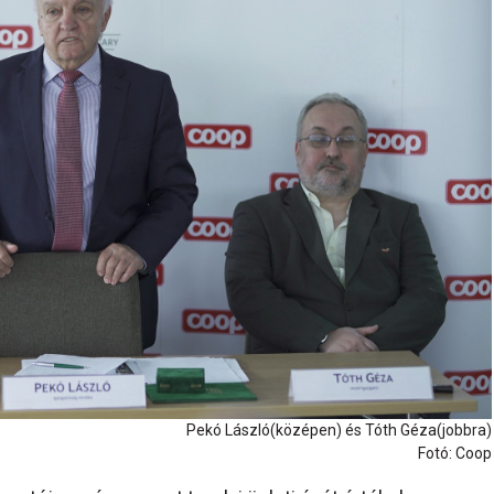
Pekó László(középen) és Tóth Géza(jobbra)
Fotó: Coop