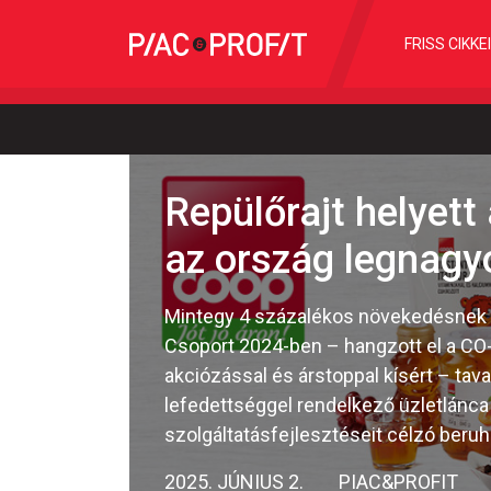
FRISS CIKKE
Repülőrajt helyett
az ország legnagy
Mintegy 4 százalékos növekedésnek k
Csoport 2024-ben – hangzott el a CO-
akciózással és árstoppal kísért – ta
lefedettséggel rendelkező üzletlánca 
szolgáltatásfejlesztéseit célzó beru
2025. JÚNIUS 2.
PIAC&PROFIT