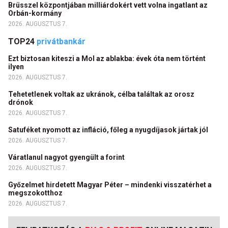
Brüsszel központjában milliárdokért vett volna ingatlant az
Orbán-kormány
2026. AUGUSZTUS 7.
TOP24
privátbankár
Ezt biztosan kiteszi a Mol az ablakba: évek óta nem történt
ilyen
2026. AUGUSZTUS 7.
Tehetetlenek voltak az ukránok, célba találtak az orosz
drónok
2026. AUGUSZTUS 7.
Satuféket nyomott az infláció, főleg a nyugdíjasok jártak jól
2026. AUGUSZTUS 7.
Váratlanul nagyot gyengült a forint
2026. AUGUSZTUS 7.
Győzelmet hirdetett Magyar Péter – mindenki visszatérhet a
megszokotthoz
2026. AUGUSZTUS 7.