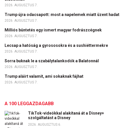
2026. AUGUSZTUS 7.
Trump újra odacsapott: most a napelemek miatt üzent hadat
2026. AUGUSZTUS 7.
Milliós büntetés egy ismert magyar fodrászcégnek
2026. AUGUSZTUS 7.
Lecsap a hatóság a gyrososokra és a sushiéttermekre
2026. AUGUSZTUS 7.
Sorra buknak le a szabálytalankodók a Balatonnál
2026. AUGUSZTUS 7.
Trump aláírt valamit, ami sokaknak fájhat
2026. AUGUSZTUS 7.
A 100 LEGGAZDAGABB
TikTok-videókkal alakítaná át a Disney+
szolgáltatást a Disney
2026. AUGUSZTUS 6.