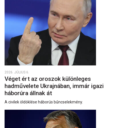
2026. JÚLIUS 6.
Véget ért az oroszok különleges
hadművelete Ukrajnában, immár igazi
háborúra állnak át
A civilek öldöklése háborús bűncselekmény.