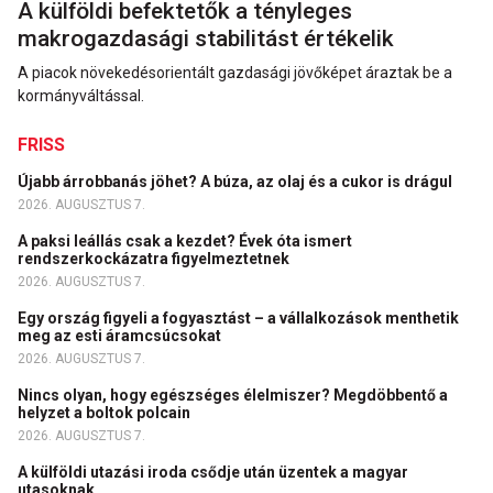
A külföldi befektetők a tényleges
makrogazdasági stabilitást értékelik
A piacok növekedésorientált gazdasági jövőképet áraztak be a
kormányváltással.
FRISS
Újabb árrobbanás jöhet? A búza, az olaj és a cukor is drágul
2026. AUGUSZTUS 7.
A paksi leállás csak a kezdet? Évek óta ismert
rendszerkockázatra figyelmeztetnek
2026. AUGUSZTUS 7.
Egy ország figyeli a fogyasztást – a vállalkozások menthetik
meg az esti áramcsúcsokat
2026. AUGUSZTUS 7.
Nincs olyan, hogy egészséges élelmiszer? Megdöbbentő a
helyzet a boltok polcain
2026. AUGUSZTUS 7.
A külföldi utazási iroda csődje után üzentek a magyar
utasoknak