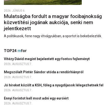
2026. JÚNIUS 6.
Mulatságba fordult a magyar focibajnokság
közvetítési jogának aukciója, senki nem
jelentkezett
A politikusok, fene nagy étvágyukban, a sportot is bekebelezték.
TOP24
m
for
Vitézy Dávid megint bejelentett egy fontos fejleményt
2026. AUGUSZTUS 7.
Megszólalt Pintér Sándor utóda a rendőrhiányról
2026. AUGUSZTUS 7.
Jó híreket közölt a KSH, főleg a nyugdíjasok lélegezhetnek fel
2026. AUGUSZTUS 7.
Ennyi forintot kell most adni egy euróért
2026. AUGUSZTUS 7.