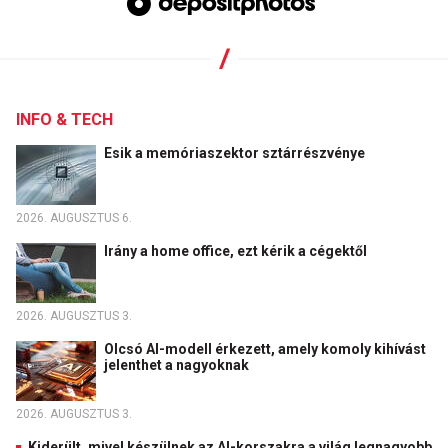
INFO & TECH
Esik a memóriaszektor sztárrészvénye
2026. AUGUSZTUS 6.
Irány a home office, ezt kérik a cégektől
2026. AUGUSZTUS 3.
Olcsó AI-modell érkezett, amely komoly kihívást
jelenthet a nagyoknak
2026. AUGUSZTUS 3.
Kiderült, mivel készülnek az AI-korszakra a világ legnagyobb