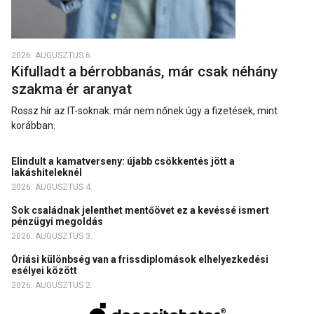
2026. AUGUSZTUS 6.
Kifulladt a bérrobbanás, már csak néhány
szakma ér aranyat
Rossz hír az IT-soknak: már nem nőnek úgy a fizetések, mint
korábban.
Elindult a kamatverseny: újabb csökkentés jött a
lakáshiteleknél
2026. AUGUSZTUS 4.
Sok családnak jelenthet mentőövet ez a kevéssé ismert
pénzügyi megoldás
2026. AUGUSZTUS 3.
Óriási különbség van a frissdiplomások elhelyezkedési
esélyei között
2026. AUGUSZTUS 2.