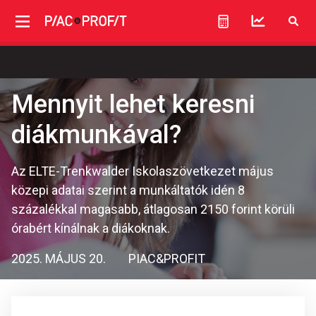
Mennyit lehet keresni
diákmunkával?
Az ELTE-Trenkwalder Iskolaszövetkezet május
közepi adatai szerint a munkáltatók idén 8
százalékkal magasabb, átlagosan 2150 forint körüli
órabért kínálnak a diákoknak.
2025. MÁJUS 20.
PIAC&PROFIT