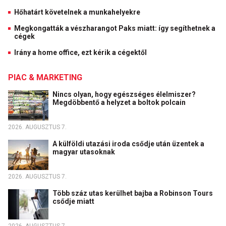
Hőhatárt követelnek a munkahelyekre
Megkongatták a vészharangot Paks miatt: így segíthetnek a
cégek
Irány a home office, ezt kérik a cégektől
PIAC & MARKETING
Nincs olyan, hogy egészséges élelmiszer?
Megdöbbentő a helyzet a boltok polcain
2026. AUGUSZTUS 7.
A külföldi utazási iroda csődje után üzentek a
magyar utasoknak
2026. AUGUSZTUS 7.
Több száz utas kerülhet bajba a Robinson Tours
csődje miatt