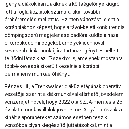
igény a diákok iránt, akiknek a költségelőnye kiugró
lett a foglalkoztatók számára, akár további
órabéremelés mellett is. Szintén változást jelent a
korábbiakhoz képest, hogy a távol-keleti konkurencia
dömpingszerű megjelenése padlóra küldte a hazai
e-kereskedelmi cégeket, amelyek idén jóval
kevesebb diák munkájára tartanak igényt. Emellett
telítődni látszik az IT-szektor is, amelynek mostanra
többé-kevésbé sikerült kezelnie a korábbi
permanens munkaerőhiányt.
Pénzes Lili, a Trenkwalder diáküzletágának operatív
vezetője szerint a diákmunkával elérhető jövedelem
vonzerejét növeli, hogy 2022 óta SZJA-mentes a 25
év alatti munkavállalók jövedelme. A nyári időszakra
kínált alapórabéreket számos esetben teszik
vonzóbbá olyan kiegészítő juttatásokkal, mint a