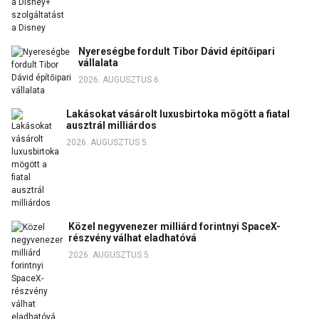
Nyereségbe fordult Tibor Dávid építőipari
vállalata
2026. AUGUSZTUS 6.
Lakásokat vásárolt luxusbirtoka mögött a fiatal
ausztrál milliárdos
2026. AUGUSZTUS 5.
Közel negyvenezer milliárd forintnyi SpaceX-
részvény válhat eladhatóvá
2026. AUGUSZTUS 5.