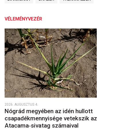
VÉLEMÉNYVEZÉR
2026. AUGUSZTUS 4.
Nógrád megyében az idén hullott
csapadékmennyisége vetekszik az
Atacama‑sivatag számaival