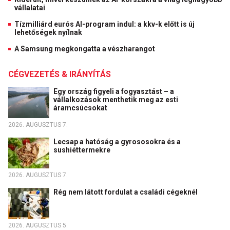
vállalatai
Tízmilliárd eurós AI-program indul: a kkv-k előtt is új
lehetőségek nyílnak
A Samsung megkongatta a vészharangot
CÉGVEZETÉS & IRÁNYÍTÁS
Egy ország figyeli a fogyasztást – a
vállalkozások menthetik meg az esti
áramcsúcsokat
2026. AUGUSZTUS 7.
Lecsap a hatóság a gyrososokra és a
sushiéttermekre
2026. AUGUSZTUS 7.
Rég nem látott fordulat a családi cégeknél
2026. AUGUSZTUS 5.