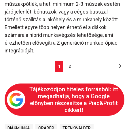
műszakpótlék, a heti minimum 2-3 műszak esetén
járó jelenléti bónuszok, vagy a céges busszal
történő szállítás a lakóhely és a munkahely között.
Emellett egyre több helyen érhető el a diákok
számára a hibrid munkavégzés lehetősége, ami
érezhetően elősegíti a Z generáció munkaerőpiaci
integrációját.
1
2
Tájékozódjon hiteles forrásból: itt
megadhatja, hogy a Google
előnyben részesítse a Piac&Profit
cikkeit!
DIÁKMUNKA
ÓRABÉR
TRENKWALDER