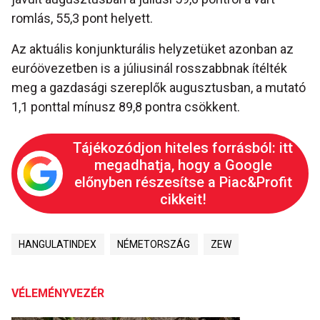
romlás, 55,3 pont helyett.
Az aktuális konjunkturális helyzetüket azonban az
euróövezetben is a júliusinál rosszabbnak ítélték
meg a gazdasági szereplők augusztusban, a mutató
1,1 ponttal mínusz 89,8 pontra csökkent.
Tájékozódjon hiteles forrásból: itt
megadhatja, hogy a Google
előnyben részesítse a Piac&Profit
cikkeit!
HANGULATINDEX
NÉMETORSZÁG
ZEW
VÉLEMÉNYVEZÉR