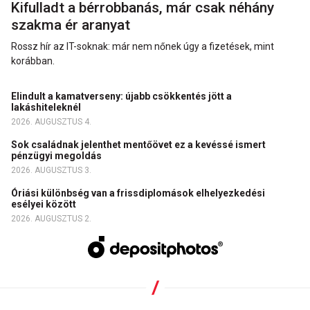
Kifulladt a bérrobbanás, már csak néhány
szakma ér aranyat
Rossz hír az IT-soknak: már nem nőnek úgy a fizetések, mint
korábban.
Elindult a kamatverseny: újabb csökkentés jött a
lakáshiteleknél
2026. AUGUSZTUS 4.
Sok családnak jelenthet mentőövet ez a kevéssé ismert
pénzügyi megoldás
2026. AUGUSZTUS 3.
Óriási különbség van a frissdiplomások elhelyezkedési
esélyei között
2026. AUGUSZTUS 2.