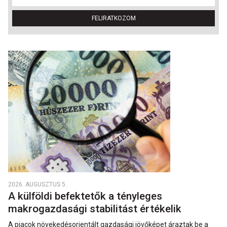
FELIRATKOZOM
2026. AUGUSZTUS 5.
A külföldi befektetők a tényleges
makrogazdasági stabilitást értékelik
A piacok növekedésorientált gazdasági jövőképet áraztak be a