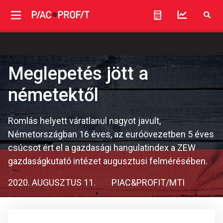
Meglepetés jött a
németektől
Romlás helyett váratlanul nagyot javult,
Németországban 16 éves, az euróövezetben 5 éves
csúcsot ért el a gazdasági hangulatindex a ZEW
gazdaságkutató intézet augusztusi felmérésében.
2020. AUGUSZTUS 11.
PIAC&PROFIT/MTI