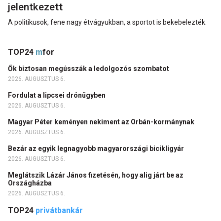
jelentkezett
A politikusok, fene nagy étvágyukban, a sportot is bekebelezték.
TOP24
m
for
Ők biztosan megússzák a ledolgozós szombatot
2026. AUGUSZTUS 6.
Fordulat a lipcsei drónügyben
2026. AUGUSZTUS 6.
Magyar Péter keményen nekiment az Orbán-kormánynak
2026. AUGUSZTUS 6.
Bezár az egyik legnagyobb magyarországi bicikligyár
2026. AUGUSZTUS 6.
Meglátszik Lázár János fizetésén, hogy alig járt be az
Országházba
2026. AUGUSZTUS 6.
TOP24
privátbankár