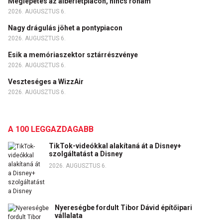
Meglepetés az albérletpiacon, nincs roham
2026. AUGUSZTUS 6.
Nagy drágulás jöhet a pontypiacon
2026. AUGUSZTUS 6.
Esik a memóriaszektor sztárrészvénye
2026. AUGUSZTUS 6.
Veszteséges a WizzAir
2026. AUGUSZTUS 6.
A 100 LEGGAZDAGABB
TikTok-videókkal alakítaná át a Disney+
szolgáltatást a Disney
2026. AUGUSZTUS 6.
Nyereségbe fordult Tibor Dávid építőipari
vállalata