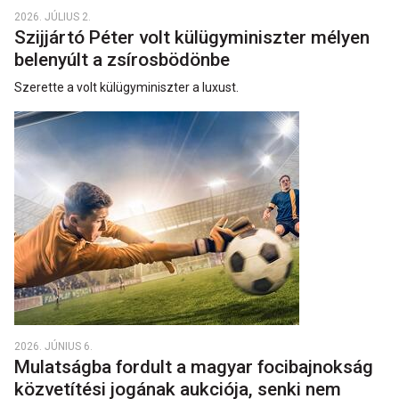
2026. JÚLIUS 2.
Szijjártó Péter volt külügyminiszter mélyen
belenyúlt a zsírosbödönbe
Szerette a volt külügyminiszter a luxust.
2026. JÚNIUS 6.
Mulatságba fordult a magyar focibajnokság
közvetítési jogának aukciója, senki nem