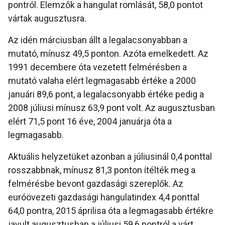
pontról. Elemzők a hangulat romlását, 58,0 pontot
vártak augusztusra.
Az idén márciusban állt a legalacsonyabban a
mutató, mínusz 49,5 ponton. Azóta emelkedett. Az
1991 decembere óta vezetett felmérésben a
mutató valaha elért legmagasabb értéke a 2000
januári 89,6 pont, a legalacsonyabb értéke pedig a
2008 júliusi mínusz 63,9 pont volt. Az augusztusban
elért 71,5 pont 16 éve, 2004 januárja óta a
legmagasabb.
Aktuális helyzetüket azonban a júliusinál 0,4 ponttal
rosszabbnak, mínusz 81,3 ponton ítélték meg a
felmérésbe bevont gazdasági szereplők. Az
euróövezeti gazdasági hangulatindex 4,4 ponttal
64,0 pontra, 2015 áprilisa óta a legmagasabb értékre
javult augusztusban a júliusi 59,6 pontról a várt