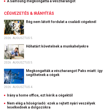
A Samsung megkongatta a vészharangot
CÉGVEZETÉS & IRÁNYÍTÁS
Rég nem látott fordulat a családi cégeknél
2026. AUGUSZTUS 5.
Hőhatárt követelnek a munkahelyekre
2026. AUGUSZTUS 5.
Megkongatták a vészharangot Paks miatt: így
segíthetnek a cégek
2026. AUGUSZTUS 4.
Irány a home office, ezt kérik a cégektől
Nem elég a hőségriadó: ezek a rejtett nyári veszélyek
leselkednek a dolgozókra