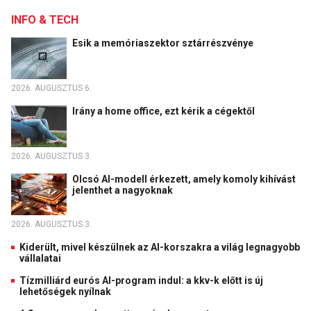
INFO & TECH
Esik a memóriaszektor sztárrészvénye
2026. AUGUSZTUS 6.
Irány a home office, ezt kérik a cégektől
2026. AUGUSZTUS 3.
Olcsó AI-modell érkezett, amely komoly kihívást
jelenthet a nagyoknak
2026. AUGUSZTUS 3.
Kiderült, mivel készülnek az AI-korszakra a világ legnagyobb
vállalatai
Tízmilliárd eurós AI-program indul: a kkv-k előtt is új
lehetőségek nyílnak