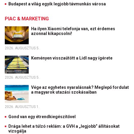
Budapest a világ egyik legjobb távmunkás városa
PIAC & MARKETING
Ha ilyen Xiaomi telefonja van, ezt érdemes
azonnal kikapcsolni!
2026. AUGUSZTUS 5.
Keményen visszaütött a Lidl nagy ígérete
2026. AUGUSZTUS 5.
Vége az egyhetes nyaralásnak? Meglepő fordulat
a magyarok utazási szokásaiban
2026. AUGUSZTUS 1.
Gond van egy étrendkiegészítővel
Drága lehet a túlzó reklám: a GVH a „legjobb” állításokat
vizsgálja