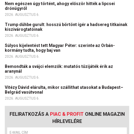
Nem egészen úgy történt, ahogy először hitték a lipcsei
drónügyről
2026. AUGUSZTUS 6.
Trump dühbe gurult: hosszú börtönt ígér a hadsereg titkainak
kiszivárogtatóinak
2026. AUGUSZTUS 6.
Súlyos kijelentést tett Magyar Péter: szerinte az Orbán-
kormány tudta, hogy baj van
2026. AUGUSZTUS 6.
Bemondták a svájci elemzők: mutatós tűzijáték érik az
aranynál
2026. AUGUSZTUS 6.
Vitézy Dávid elárulta, mikor szállíthat utasokat a Budapest–
Belgrád vasútvonal
2026. AUGUSZTUS 6.
FELIRATKOZÁS A
PIAC & PROFIT
ONLINE MAGAZIN
HÍRLEVELÉRE