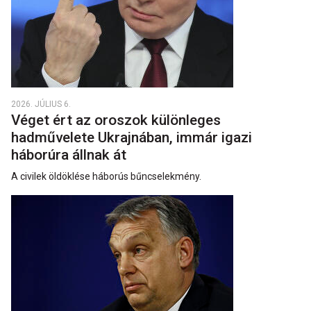
2026. JÚLIUS 6.
Véget ért az oroszok különleges
hadművelete Ukrajnában, immár igazi
háborúra állnak át
A civilek öldöklése háborús bűncselekmény.