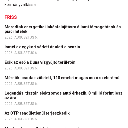
kormányváltással.
FRISS
Maradtak energetikai lakásfelújításra állami támogatások és
piaci hitelek
2026. AUGUSZTUS 6.
Ismét az egykori védett ár alatt a benzin
2026. AUGUSZTUS 6.
Esik az eső a Duna vízgyűjtő területén
2026. AUGUSZTUS 6.
Mérnöki csoda született, 110 emelet magas úszó szélerőmű
2026. AUGUSZTUS 6.
Legendás, tisztán elektromos autó érkezik, 8 millió forint lesz
az ára
2026. AUGUSZTUS 6.
Az OTP rendületlenül terjeszkedik
2026. AUGUSZTUS 6.