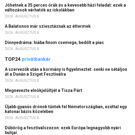
Jöhetnek a 35 perces órák és a kevesebb házi feladat: ezek a
változások várhatók az iskolákban
2026. AUGUSZTUS 8.
A Balatonon már sziesztáznak az éttermek
2026. AUGUSZTUS 8.
Dinnyedráma: hiába finom csemege, bedőlt a piac
2026. AUGUSZTUS 8.
TOP24
privátbankár
A szervezők után a kormány is figyelmeztet: senki ne sétáljon
át a Dunán a Sziget Fesztiválra
2026. AUGUSZTUS 8.
Megnevezte elnökjelöltjét a Tisza Párt
2026. AUGUSZTUS 8.
Újabb gyanús drónok tűntek fel Németországban, ezúttal egy
katonai bázis közelében
2026. AUGUSZTUS 8.
Dübörög a fesztiválszezon: ezek Európa legnagyobb nyári
bulijai