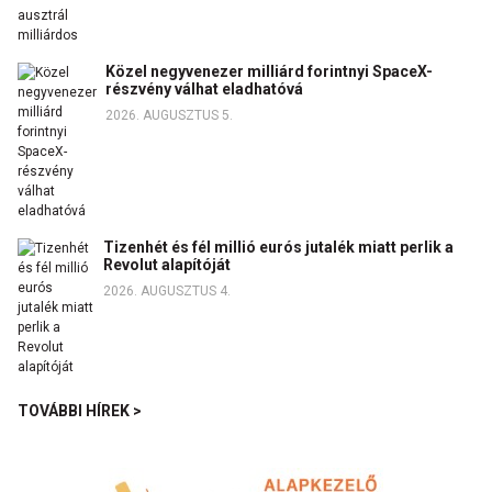
Közel negyvenezer milliárd forintnyi SpaceX-
részvény válhat eladhatóvá
2026. AUGUSZTUS 5.
Tizenhét és fél millió eurós jutalék miatt perlik a
Revolut alapítóját
2026. AUGUSZTUS 4.
TOVÁBBI HÍREK >