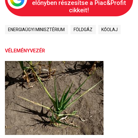
előnyben részesítse a Piac&Profit
cikkeit!
ENERGIAÜGYI MINISZTÉRIUM
FÖLDGÁZ
KŐOLAJ
VÉLEMÉNYVEZÉR