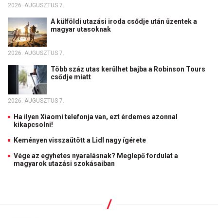
2026. AUGUSZTUS 7.
A külföldi utazási iroda csődje után üzentek a
magyar utasoknak
2026. AUGUSZTUS 7.
Több száz utas kerülhet bajba a Robinson Tours
csődje miatt
2026. AUGUSZTUS 7.
Ha ilyen Xiaomi telefonja van, ezt érdemes azonnal
kikapcsolni!
Keményen visszaütött a Lidl nagy ígérete
Vége az egyhetes nyaralásnak? Meglepő fordulat a
magyarok utazási szokásaiban