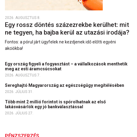
2026. AUGUSZTUS 8.
Egy rossz döntés százezrekbe kerülhet: mit
ne tegyen, ha bajba kerül az utazási irodája?
Fontos: a pórul járt ügyfelek ne kezdjenek idő előtti egyéni
akciókba!
Egy ország figyeli a fogyasztást – a vállalkozások menthetik
meg az esti áramcsúcsokat
2026. AUGUSZTUS 7.
Sereghajtó Magyarország az egészségügy megítélésében
2026. JÚLIUS 31.
Több mint 2 millió forintot is spórolhatnak az első
lakásvásárlók egy jó bankválasztással
2026. JÚLIUS 27.
PÉNZSZERZÉS