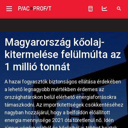
Magyarország kőolaj-
kitermelése felülmúlta az
1 millió tonnát
A hazai fogyasztók biztonságos ellátása érdekében
a lehető legnagyobb mértékben érdemes az
országhatárokon belül elérhető energiaforrásokra
támaszkodni. Az importkitettségek csökkentéséhez
nagyban hozzájárul, hogy a belföldön előállított
energia mennyisége 2021 óta töretlenül nő. Idén
június végéig gázból és kőolajból is többet hoztak