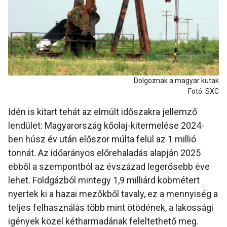
Dolgoznak a magyar kutak
Fotó: SXC
Idén is kitart tehát az elmúlt időszakra jellemző
lendület: Magyarország kőolaj-kitermelése 2024-
ben húsz év után először múlta felül az 1 millió
tonnát. Az időarányos előrehaladás alapján 2025
ebből a szempontból az évszázad legerősebb éve
lehet. Földgázból mintegy 1,9 milliárd köbmétert
nyertek ki a hazai mezőkből tavaly, ez a mennyiség a
teljes felhasználás több mint ötödének, a lakossági
igények közel kétharmadának feleltethető meg.