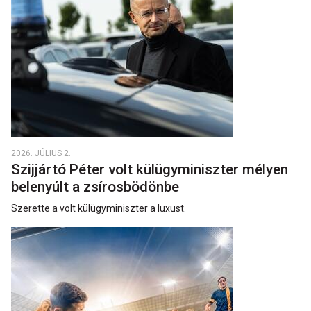
2026. JÚLIUS 2.
Szijjártó Péter volt külügyminiszter mélyen
belenyúlt a zsírosbödönbe
Szerette a volt külügyminiszter a luxust.