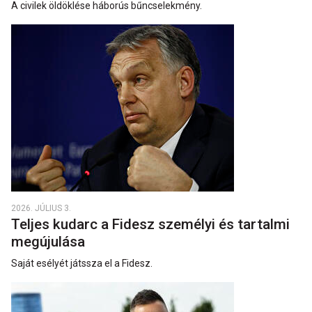
A civilek öldöklése háborús bűncselekmény.
2026. JÚLIUS 3.
Teljes kudarc a Fidesz személyi és tartalmi
megújulása
Saját esélyét játssza el a Fidesz.