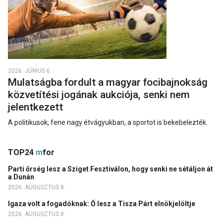
2026. JÚNIUS 6.
Mulatságba fordult a magyar focibajnokság
közvetítési jogának aukciója, senki nem
jelentkezett
A politikusok, fene nagy étvágyukban, a sportot is bekebelezték.
TOP24
m
for
Parti őrség lesz a Sziget Fesztiválon, hogy senki ne sétáljon át
a Dunán
2026. AUGUSZTUS 8.
Igaza volt a fogadóknak: Ő lesz a Tisza Párt elnökjelöltje
2026. AUGUSZTUS 8.