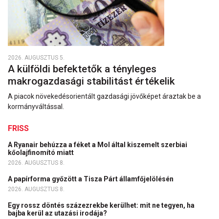
2026. AUGUSZTUS 5.
A külföldi befektetők a tényleges
makrogazdasági stabilitást értékelik
A piacok növekedésorientált gazdasági jövőképet áraztak be a
kormányváltással.
FRISS
A Ryanair behúzza a féket a Mol által kiszemelt szerbiai
kőolajfinomító miatt
2026. AUGUSZTUS 8.
A papírforma győzött a Tisza Párt államfőjelölésén
2026. AUGUSZTUS 8.
Egy rossz döntés százezrekbe kerülhet: mit ne tegyen, ha
bajba kerül az utazási irodája?