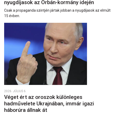
nyugdíjasok az Orbán-kormány idején
Csak a propaganda szintjén jártak jobban a nyugdíjasok az elmúlt
15 évben.
2026. JÚLIUS 6.
Véget ért az oroszok különleges
hadművelete Ukrajnában, immár igazi
háborúra állnak át