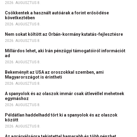
2026. AUGUSZTUS 8.
Csökkentek a használt autóárak a forint erősödése
következtében
2026. AUGUSZTUS 8.
Nem sokat költött az Orbán-kormány kutatás-fejlesztésre
2026. AUGUSZTUS 8.
Millárdos lehet, aki Irán pénzügyi támogatóiról információt
ad
2026. AUGUSZTUS 8.
Bekeményít az USA az oroszokkal szemben, ami
Magyarországot is érintheti
2026. AUGUSZTUS 8.
A spanyolok és az olaszok immár csak útlevéllel mehetnek
egymáshoz
2026. AUGUSZTUS 8.
Példátlan haddelhadd tört ki a spanyolok és az olaszok
között
2026. AUGUSZTUS 8.
Az agrárválságra tekintettel hamarabb és több pénzhet