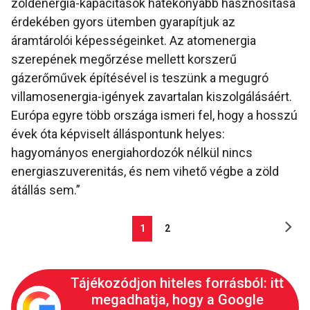
zöldenergia-kapacitások hatékonyabb hasznosítása
érdekében gyors ütemben gyarapítjuk az
áramtárolói képességeinket. Az atomenergia
szerepének megőrzése mellett korszerű
gázerőművek építésével is teszünk a megugró
villamosenergia-igények zavartalan kiszolgálásáért.
Európa egyre több országa ismeri fel, hogy a hosszú
évek óta képviselt álláspontunk helyes:
hagyományos energiahordozók nélkül nincs
energiaszuverenitás, és nem vihető végbe a zöld
átállás sem.”
1
2
Tájékozódjon hiteles forrásból: itt
megadhatja, hogy a Google