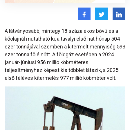
A látványosabb, mintegy 18 százalékos bővülés a
kőolajnál mutatható ki, a tavalyi első hat hónap 504
ezer tonnájával szemben a kitermelt mennyiség 593
ezer tonna fölé nőtt. A földgáz esetében a 2024
január-júniusi 956 millió köbméteres
teljesítményhez képest kis többlet látszik, a 2025
első féléves kitermelés 977 millió köbméter volt.