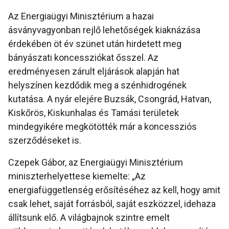
Az Energiaügyi Minisztérium a hazai
ásványvagyonban rejlő lehetőségek kiaknázása
érdekében öt év szünet után hirdetett meg
bányászati koncessziókat ősszel. Az
eredményesen zárult eljárások alapján hat
helyszínen kezdődik meg a szénhidrogének
kutatása. A nyár elejére Buzsák, Csongrád, Hatvan,
Kiskőrös, Kiskunhalas és Tamási területek
mindegyikére megkötötték már a koncessziós
szerződéseket is.
Czepek Gábor, az Energiaügyi Minisztérium
miniszterhelyettese kiemelte: „Az
energiafüggetlenség erősítéséhez az kell, hogy amit
csak lehet, saját forrásból, saját eszközzel, idehaza
állítsunk elő. A világbajnok szintre emelt