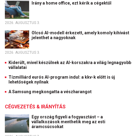
Irány a home office, ezt kérik a cégektől
2026. AUGUSZTUS 3.
Olcsó AI-modell érkezett, amely komoly kihívást
jelenthet a nagyoknak
2026. AUGUSZTUS 3.
Kiderült, mivel készülnek az AI-korszakra a világ legnagyobb
vállalatai
Tízmilliárd eurós AI-program indul: a kkv-k előtt is új
lehetőségek nyílnak
A Samsung megkongatta a vészharangot
CÉGVEZETÉS & IRÁNYÍTÁS
Egy ország figyeli a fogyasztást – a
vállalkozások menthetik meg az esti
áramcsúcsokat