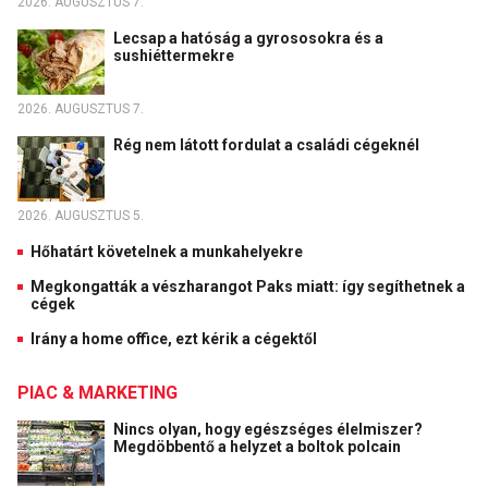
2026. AUGUSZTUS 7.
Lecsap a hatóság a gyrososokra és a
sushiéttermekre
2026. AUGUSZTUS 7.
Rég nem látott fordulat a családi cégeknél
2026. AUGUSZTUS 5.
Hőhatárt követelnek a munkahelyekre
Megkongatták a vészharangot Paks miatt: így segíthetnek a
cégek
Irány a home office, ezt kérik a cégektől
PIAC & MARKETING
Nincs olyan, hogy egészséges élelmiszer?
Megdöbbentő a helyzet a boltok polcain