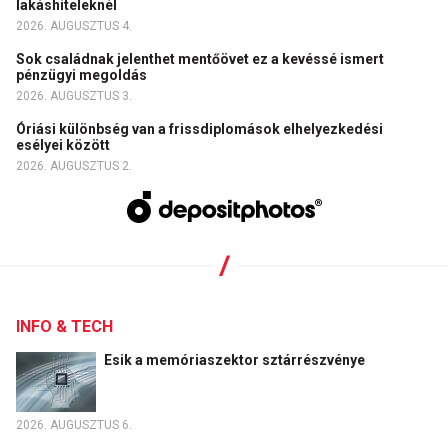
lakáshiteleknél
2026. AUGUSZTUS 4.
Sok családnak jelenthet mentőövet ez a kevéssé ismert
pénzügyi megoldás
2026. AUGUSZTUS 3.
Óriási különbség van a frissdiplomások elhelyezkedési
esélyei között
2026. AUGUSZTUS 2.
INFO & TECH
Esik a memóriaszektor sztárrészvénye
2026. AUGUSZTUS 6.