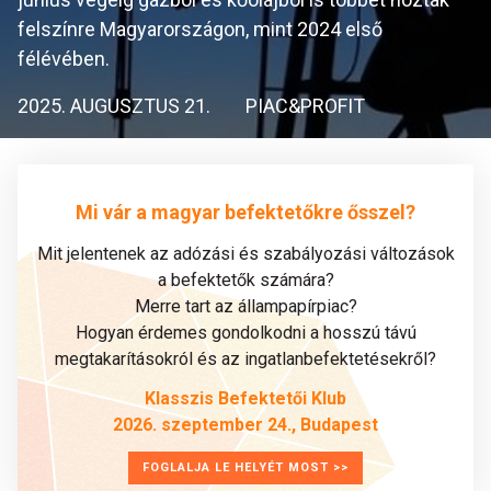
felszínre Magyarországon, mint 2024 első
félévében.
2025. AUGUSZTUS 21.
PIAC&PROFIT
Mi vár a magyar befektetőkre ősszel?
Mit jelentenek az adózási és szabályozási változások
a befektetők számára?
Merre tart az állampapírpiac?
Hogyan érdemes gondolkodni a hosszú távú
megtakarításokról és az ingatlanbefektetésekről?
Klasszis Befektetői Klub
2026. szeptember 24., Budapest
FOGLALJA LE HELYÉT MOST >>