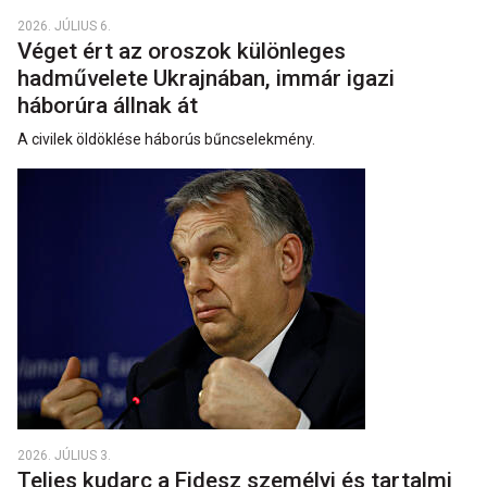
2026. JÚLIUS 6.
Véget ért az oroszok különleges
hadművelete Ukrajnában, immár igazi
háborúra állnak át
A civilek öldöklése háborús bűncselekmény.
2026. JÚLIUS 3.
Teljes kudarc a Fidesz személyi és tartalmi