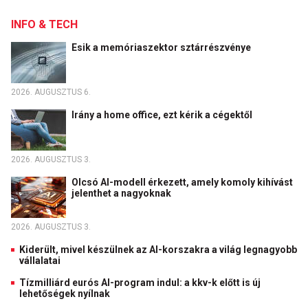
INFO & TECH
Esik a memóriaszektor sztárrészvénye
2026. AUGUSZTUS 6.
Irány a home office, ezt kérik a cégektől
2026. AUGUSZTUS 3.
Olcsó AI-modell érkezett, amely komoly kihívást
jelenthet a nagyoknak
2026. AUGUSZTUS 3.
Kiderült, mivel készülnek az AI-korszakra a világ legnagyobb
vállalatai
Tízmilliárd eurós AI-program indul: a kkv-k előtt is új
lehetőségek nyílnak