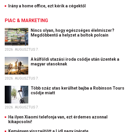
Irány a home office, ezt kérik a cégektől
PIAC & MARKETING
Nincs olyan, hogy egészséges élelmiszer?
Megdöbbentő a helyzet a boltok polcain
2026. AUGUSZTUS 7.
A külföldi utazási iroda csődje után üzentek a
magyar utasoknak
2026. AUGUSZTUS 7.
Több száz utas kerülhet bajba a Robinson Tours
csődje miatt
2026. AUGUSZTUS 7.
Ha ilyen Xiaomi telefonja van, ezt érdemes azonnal
kikapcsolni!
Keményen visszaütött a Lidl nagy ígérete