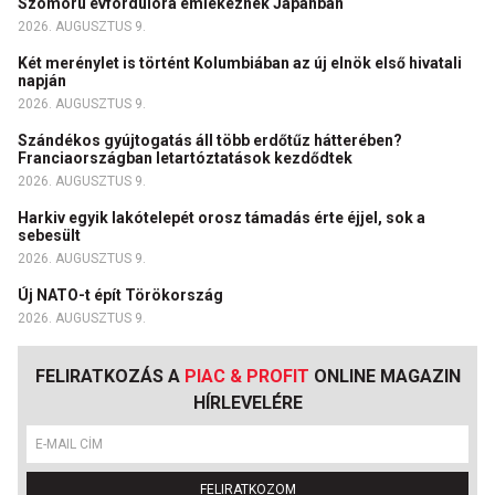
Szomorú évfordulóra emlékeznek Japánban
2026. AUGUSZTUS 9.
Két merénylet is történt Kolumbiában az új elnök első hivatali
napján
2026. AUGUSZTUS 9.
Szándékos gyújtogatás áll több erdőtűz hátterében?
Franciaországban letartóztatások kezdődtek
2026. AUGUSZTUS 9.
Harkiv egyik lakótelepét orosz támadás érte éjjel, sok a
sebesült
2026. AUGUSZTUS 9.
Új NATO-t épít Törökország
2026. AUGUSZTUS 9.
FELIRATKOZÁS A
PIAC & PROFIT
ONLINE MAGAZIN
HÍRLEVELÉRE
FELIRATKOZOM