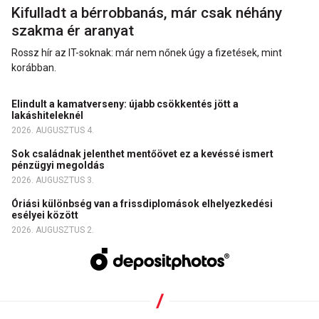
Kifulladt a bérrobbanás, már csak néhány
szakma ér aranyat
Rossz hír az IT-soknak: már nem nőnek úgy a fizetések, mint
korábban.
Elindult a kamatverseny: újabb csökkentés jött a
lakáshiteleknél
2026. AUGUSZTUS 4.
Sok családnak jelenthet mentőövet ez a kevéssé ismert
pénzügyi megoldás
2026. AUGUSZTUS 3.
Óriási különbség van a frissdiplomások elhelyezkedési
esélyei között
2026. AUGUSZTUS 2.