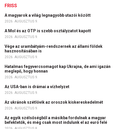
FRISS
A magyarok a világ legnagyobb utazói között
2026. AUGUSZTUS 9.
A Mol és az OTP is szebb osztályzatot kapott
2026. AUGUSZTUS 9.
Vége az urambátyám-rendszernek az állami földek
hasznosításában is
2026. AUGUSZTUS 9.
Hatalmas fegyvercsomagot kap Ukrajna, de ami igazán
meglepő, hogy honnan
2026. AUGUSZTUS 9.
Az USA-ban is drámai a vízhelyzet
2026. AUGUSZTUS 9.
Az ukránok szétlövik az oroszok kiskereskedelmét
2026. AUGUSZTUS 9.
Az egyik szélsőségből a másikba fordulnak a magyar
befektetők, és még csak most indulunk el az euró felé
2026. AUGUSZTUS 8.