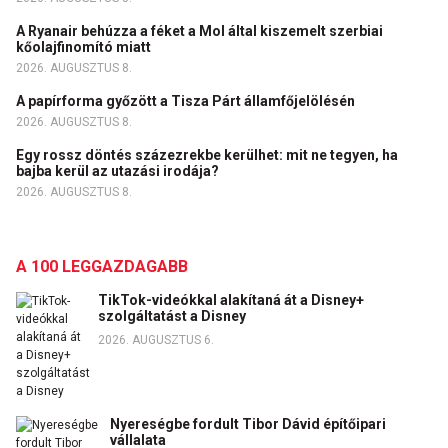
A Ryanair behúzza a féket a Mol által kiszemelt szerbiai
kőolajfinomító miatt
2026. AUGUSZTUS 8.
A papírforma győzött a Tisza Párt államfőjelölésén
2026. AUGUSZTUS 8.
Egy rossz döntés százezrekbe kerülhet: mit ne tegyen, ha
bajba kerül az utazási irodája?
2026. AUGUSZTUS 8.
A 100 LEGGAZDAGABB
TikTok-videókkal alakítaná át a Disney+
szolgáltatást a Disney
2026. AUGUSZTUS 6.
Nyereségbe fordult Tibor Dávid építőipari
vállalata