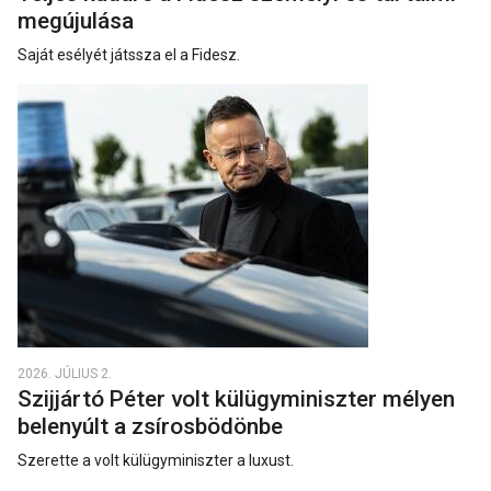
megújulása
Saját esélyét játssza el a Fidesz.
2026. JÚLIUS 2.
Szijjártó Péter volt külügyminiszter mélyen
belenyúlt a zsírosbödönbe
Szerette a volt külügyminiszter a luxust.