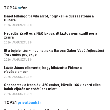
TOP24
m
for
Ismét fellángolt a vita arról, hogy kell-e duzzasztómű a
Dunára
2026. AUGUSZTUS 9.
Hegedűs Zsolt és a NER luxusa, itt biztos nem szállt por a
zsírra
2026. AUGUSZTUS 9.
Itt a bejelentés – Indulhatnak a Baross Gábor Vasútfejlesztési
Terv uniós projektjei
2026. AUGUSZTUS 9.
Lázár János elismerte, hogy hibázott a Fidesz a
vízvédelemben
2026. AUGUSZTUS 9.
Odacsaptak a franciák: 420 ember, köztük 166 kiskorú ellen
indult eljárás az erdőtüzek miatt
2026. AUGUSZTUS 9.
TOP24
privátbankár