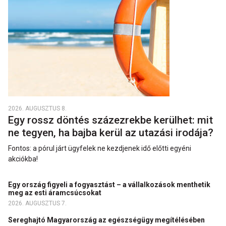
2026. AUGUSZTUS 8.
Egy rossz döntés százezrekbe kerülhet: mit
ne tegyen, ha bajba kerül az utazási irodája?
Fontos: a pórul járt ügyfelek ne kezdjenek idő előtti egyéni
akciókba!
Egy ország figyeli a fogyasztást – a vállalkozások menthetik
meg az esti áramcsúcsokat
2026. AUGUSZTUS 7.
Sereghajtó Magyarország az egészségügy megítélésében