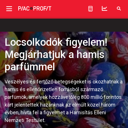
Locsolkodók figyelem!
Megjárhatjuk a hamis
parfümmel
Veszélyes és fertőző betegségeket is okozhatnak a
hamis és ellenőrizetlen forrásból származó
parfümök, amelyek hozzávetőleg 800 millió forintos
kárt jelentettek hazánknak az elmúlt közel három
évben, hívta fel a figyelmet a Hamisítás Elleni
Nemzeti Testület.