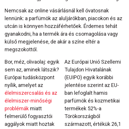
Nemcsak az online vásárlásnál kell óvatosnak
lennünk: a parfümök az aluljárókban, piacokon és az
utcán is könnyen hozzáférhetőek. Érdemes tehát
gyanakodni, ha a termék ára és csomagolása vagy
külső megjelenése, de akár a színe eltér a
megszokottól.
Bor, méz, olivaolaj: egyik
Az Európai Unió Szellemi
sem az, aminek látszik?
Tulajdon Hivatalának
Európai tudásközpont
(EUIPO) egyik korábbi
nyílik, amelyet az
jelentése szerint az EU-
élelmiszercsalás és az
ban lefoglalt hamis
élelmiszer-minőségi
parfümök és kozmetikai
problémák
miatt
termékek 52%-a
felmerülő fogyasztói
Törökországból
aggályok miatt hoztak
származott, értékük 26,1