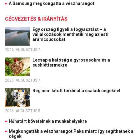
A Samsung megkongatta a vészharangot
CÉGVEZETÉS & IRÁNYÍTÁS
Egy ország figyeli a fogyasztást – a
vállalkozások menthetik meg az esti
áramcsúcsokat
2026. AUGUSZTUS 7.
Lecsap a hatóság a gyrososokra és a
sushiéttermekre
2026. AUGUSZTUS 7.
Rég nem látott fordulat a családi cégeknél
2026. AUGUSZTUS 5.
Hőhatárt követelnek a munkahelyekre
Megkongatták a vészharangot Paks miatt: így segíthetnek a
cégek