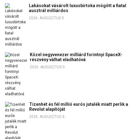
Lakásokat vásárolt luxusbirtoka mögött a fiatal
ausztrál milliárdos
2026. AUGUSZTUS 5.
Közel negyvenezer milliárd forintnyi SpaceX-
részvény válhat eladhatóvá
2026. AUGUSZTUS 5.
Tizenhét és fél millió eurós jutalék miatt perlik a
Revolut alapítóját
2026. AUGUSZTUS 4.