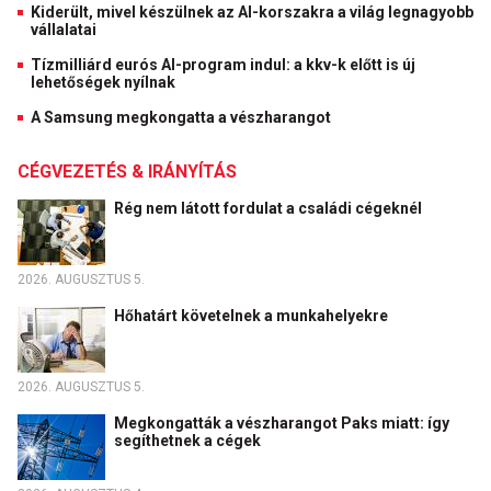
Kiderült, mivel készülnek az AI-korszakra a világ legnagyobb
vállalatai
Tízmilliárd eurós AI-program indul: a kkv-k előtt is új
lehetőségek nyílnak
A Samsung megkongatta a vészharangot
CÉGVEZETÉS & IRÁNYÍTÁS
Rég nem látott fordulat a családi cégeknél
2026. AUGUSZTUS 5.
Hőhatárt követelnek a munkahelyekre
2026. AUGUSZTUS 5.
Megkongatták a vészharangot Paks miatt: így
segíthetnek a cégek