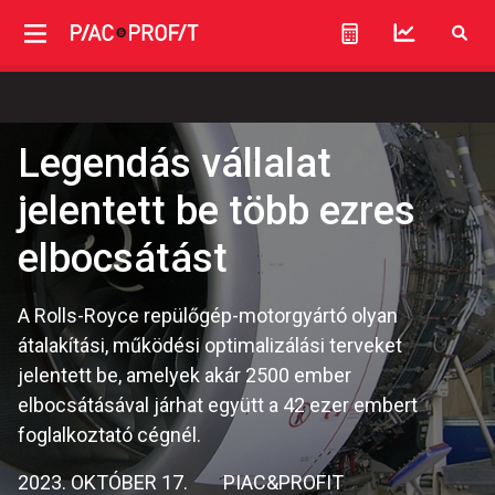
Legendás vállalat
jelentett be több ezres
elbocsátást
A Rolls-Royce repülőgép-motorgyártó olyan
átalakítási, működési optimalizálási terveket
jelentett be, amelyek akár 2500 ember
elbocsátásával járhat együtt a 42 ezer embert
foglalkoztató cégnél.
2023. OKTÓBER 17.
PIAC&PROFIT