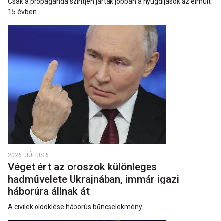
Csak a propaganda szintjén jártak jobban a nyugdíjasok az elmúlt
15 évben.
2026. JÚLIUS 6.
Véget ért az oroszok különleges
hadművelete Ukrajnában, immár igazi
háborúra állnak át
A civilek öldöklése háborús bűncselekmény.