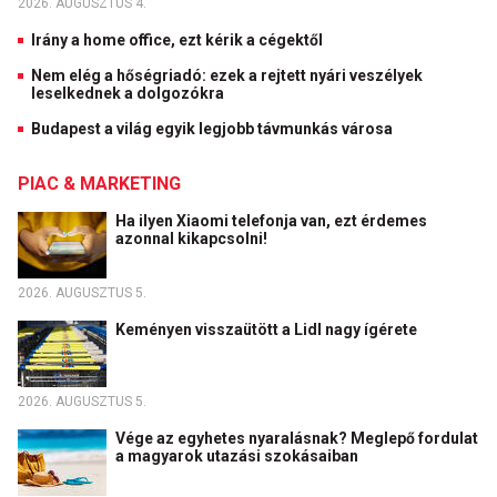
2026. AUGUSZTUS 4.
Irány a home office, ezt kérik a cégektől
Nem elég a hőségriadó: ezek a rejtett nyári veszélyek
leselkednek a dolgozókra
Budapest a világ egyik legjobb távmunkás városa
PIAC & MARKETING
Ha ilyen Xiaomi telefonja van, ezt érdemes
azonnal kikapcsolni!
2026. AUGUSZTUS 5.
Keményen visszaütött a Lidl nagy ígérete
2026. AUGUSZTUS 5.
Vége az egyhetes nyaralásnak? Meglepő fordulat
a magyarok utazási szokásaiban