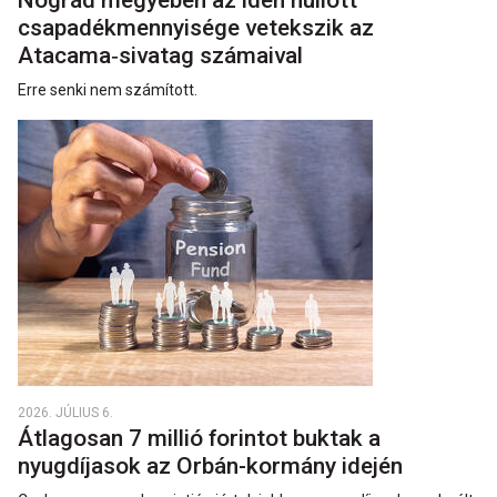
csapadékmennyisége vetekszik az
Atacama‑sivatag számaival
Erre senki nem számított.
2026. JÚLIUS 6.
Átlagosan 7 millió forintot buktak a
nyugdíjasok az Orbán-kormány idején