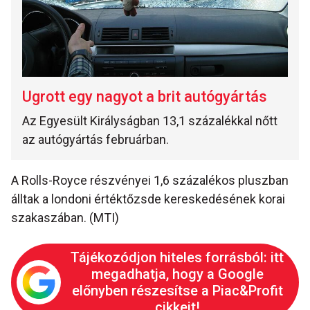
Ugrott egy nagyot a brit autógyártás
Az Egyesült Királyságban 13,1 százalékkal nőtt
az autógyártás februárban.
A Rolls-Royce részvényei 1,6 százalékos pluszban
álltak a londoni értéktőzsde kereskedésének korai
szakaszában. (MTI)
Tájékozódjon hiteles forrásból: itt
megadhatja, hogy a Google
előnyben részesítse a Piac&Profit
cikkeit!