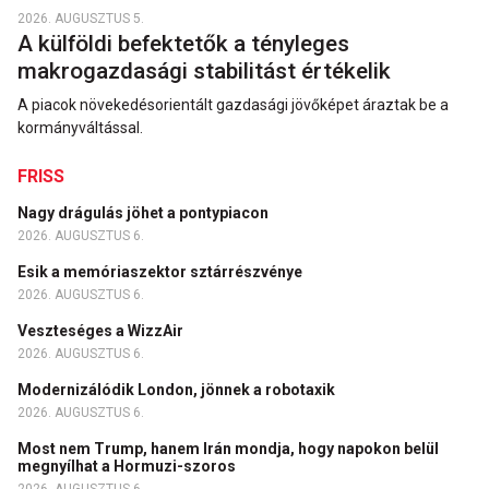
2026. AUGUSZTUS 5.
A külföldi befektetők a tényleges
makrogazdasági stabilitást értékelik
A piacok növekedésorientált gazdasági jövőképet áraztak be a
kormányváltással.
FRISS
Nagy drágulás jöhet a pontypiacon
2026. AUGUSZTUS 6.
Esik a memóriaszektor sztárrészvénye
2026. AUGUSZTUS 6.
Veszteséges a WizzAir
2026. AUGUSZTUS 6.
Modernizálódik London, jönnek a robotaxik
2026. AUGUSZTUS 6.
Most nem Trump, hanem Irán mondja, hogy napokon belül
megnyílhat a Hormuzi-szoros
2026. AUGUSZTUS 6.