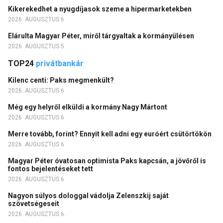
Kikerekedhet a nyugdíjasok szeme a hipermarketekben
2026. AUGUSZTUS 6.
Elárulta Magyar Péter, miről tárgyaltak a kormányülésen
2026. AUGUSZTUS 5.
TOP24
privátbankár
Kilenc centi: Paks megmenkült?
2026. AUGUSZTUS 6.
Még egy helyről elküldi a kormány Nagy Mártont
2026. AUGUSZTUS 6.
Merre tovább, forint? Ennyit kell adni egy euróért csütörtökön
2026. AUGUSZTUS 6.
Magyar Péter óvatosan optimista Paks kapcsán, a jövőről is
fontos bejelentéseket tett
2026. AUGUSZTUS 6.
Nagyon súlyos dologgal vádolja Zelenszkij saját
szövetségeseit
2026. AUGUSZTUS 6.