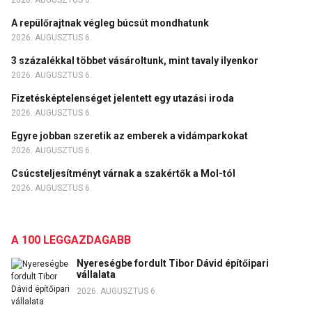
A repülőrajtnak végleg búcsút mondhatunk
2026. AUGUSZTUS 6.
3 százalékkal többet vásároltunk, mint tavaly ilyenkor
2026. AUGUSZTUS 6.
Fizetésképtelenséget jelentett egy utazási iroda
2026. AUGUSZTUS 6.
Egyre jobban szeretik az emberek a vidámparkokat
2026. AUGUSZTUS 6.
Csúcsteljesítményt várnak a szakértők a Mol-tól
2026. AUGUSZTUS 6.
A 100 LEGGAZDAGABB
Nyereségbe fordult Tibor Dávid építőipari
vállalata
2026. AUGUSZTUS 6.