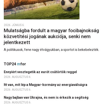
2026. JÚNIUS 6.
Mulatságba fordult a magyar focibajnokság
közvetítési jogának aukciója, senki nem
jelentkezett
A politikusok, fene nagy étvágyukban, a sportot is bekebelezték.
TOP24
m
for
Ennyiért vesztegetik az eurót csütörtök reggel
2026. AUGUSZTUS 6.
Itt van, mit lép a Magyar-kormány az energiaválságra
2026. AUGUSZTUS 6.
Nagy bajban van Ukrajna, és nem is érkezik a segítség
2026. AUGUSZTUS 6.