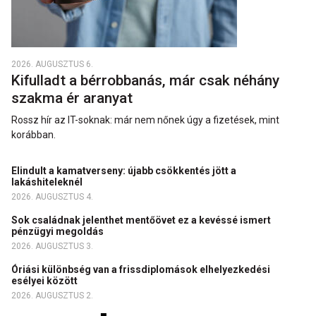
2026. AUGUSZTUS 6.
Kifulladt a bérrobbanás, már csak néhány
szakma ér aranyat
Rossz hír az IT-soknak: már nem nőnek úgy a fizetések, mint
korábban.
Elindult a kamatverseny: újabb csökkentés jött a
lakáshiteleknél
2026. AUGUSZTUS 4.
Sok családnak jelenthet mentőövet ez a kevéssé ismert
pénzügyi megoldás
2026. AUGUSZTUS 3.
Óriási különbség van a frissdiplomások elhelyezkedési
esélyei között
2026. AUGUSZTUS 2.