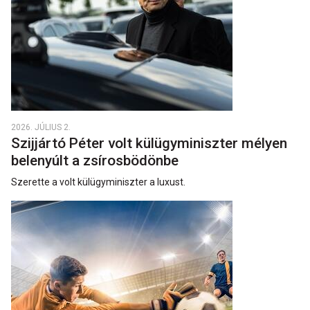
2026. JÚLIUS 2.
Szijjártó Péter volt külügyminiszter mélyen
belenyúlt a zsírosbödönbe
Szerette a volt külügyminiszter a luxust.