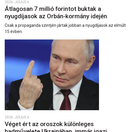
2026. JÚLIUS 6.
Átlagosan 7 millió forintot buktak a
nyugdíjasok az Orbán-kormány idején
Csak a propaganda szintjén jártak jobban a nyugdíjasok az elmúlt
15 évben.
2026. JÚLIUS 6.
Véget ért az oroszok különleges
hadművelete Ukrajnában, immár igazi