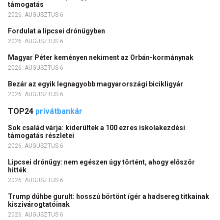
támogatás
2026. AUGUSZTUS 6.
Fordulat a lipcsei drónügyben
2026. AUGUSZTUS 6.
Magyar Péter keményen nekiment az Orbán-kormánynak
2026. AUGUSZTUS 6.
Bezár az egyik legnagyobb magyarországi bicikligyár
2026. AUGUSZTUS 6.
TOP24
privátbankár
Sok család várja: kiderültek a 100 ezres iskolakezdési
támogatás részletei
2026. AUGUSZTUS 6.
Lipcsei drónügy: nem egészen úgy történt, ahogy először
hitték
2026. AUGUSZTUS 6.
Trump dühbe gurult: hosszú börtönt ígér a hadsereg titkainak
kiszivárogtatóinak
2026. AUGUSZTUS 6.