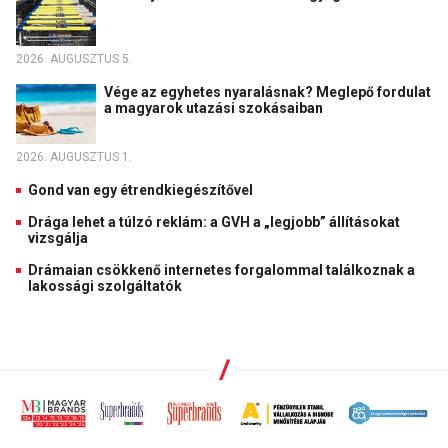
2026. AUGUSZTUS 5.
Vége az egyhetes nyaralásnak? Meglepő fordulat
a magyarok utazási szokásaiban
2026. AUGUSZTUS 1.
Gond van egy étrendkiegészítővel
Drága lehet a túlzó reklám: a GVH a „legjobb” állításokat
vizsgálja
Drámaian csökkenő internetes forgalommal találkoznak a
lakossági szolgáltatók