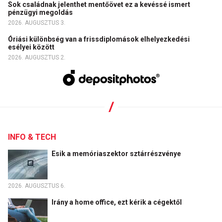
Sok családnak jelenthet mentőövet ez a kevéssé ismert
pénzügyi megoldás
2026. AUGUSZTUS 3.
Óriási különbség van a frissdiplomások elhelyezkedési
esélyei között
2026. AUGUSZTUS 2.
INFO & TECH
Esik a memóriaszektor sztárrészvénye
2026. AUGUSZTUS 6.
Irány a home office, ezt kérik a cégektől