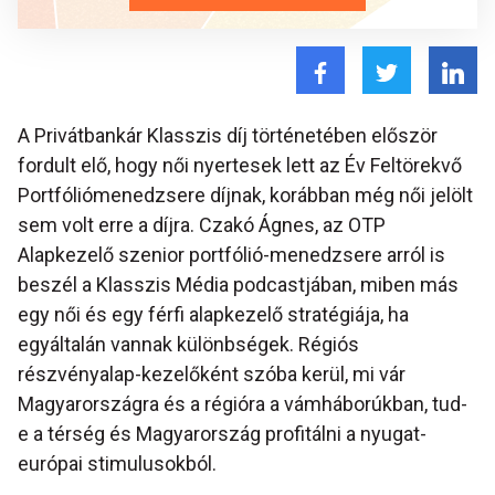
A Privátbankár Klasszis díj történetében először
fordult elő, hogy női nyertesek lett az Év Feltörekvő
Portfóliómenedzsere díjnak, korábban még női jelölt
sem volt erre a díjra. Czakó Ágnes, az OTP
Alapkezelő szenior portfólió-menedzsere arról is
beszél a Klasszis Média podcastjában, miben más
egy női és egy férfi alapkezelő stratégiája, ha
egyáltalán vannak különbségek. Régiós
részvényalap-kezelőként szóba kerül, mi vár
Magyarországra és a régióra a vámháborúkban, tud-
e a térség és Magyarország profitálni a nyugat-
európai stimulusokból.