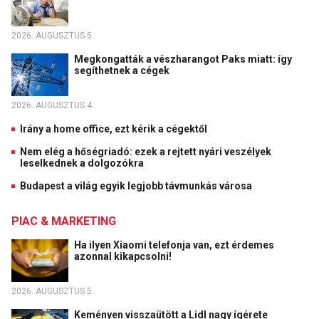
2026. AUGUSZTUS 5.
Megkongatták a vészharangot Paks miatt: így
segíthetnek a cégek
2026. AUGUSZTUS 4.
Irány a home office, ezt kérik a cégektől
Nem elég a hőségriadó: ezek a rejtett nyári veszélyek
leselkednek a dolgozókra
Budapest a világ egyik legjobb távmunkás városa
PIAC & MARKETING
Ha ilyen Xiaomi telefonja van, ezt érdemes
azonnal kikapcsolni!
2026. AUGUSZTUS 5.
Keményen visszaütött a Lidl nagy ígérete