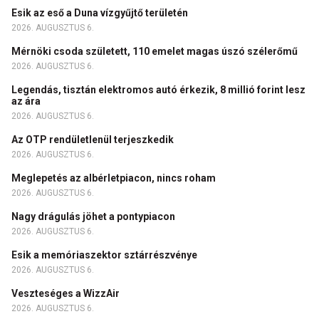
Esik az eső a Duna vízgyűjtő területén
2026. AUGUSZTUS 6.
Mérnöki csoda született, 110 emelet magas úszó szélerőmű
2026. AUGUSZTUS 6.
Legendás, tisztán elektromos autó érkezik, 8 millió forint lesz
az ára
2026. AUGUSZTUS 6.
Az OTP rendületlenül terjeszkedik
2026. AUGUSZTUS 6.
Meglepetés az albérletpiacon, nincs roham
2026. AUGUSZTUS 6.
Nagy drágulás jöhet a pontypiacon
2026. AUGUSZTUS 6.
Esik a memóriaszektor sztárrészvénye
2026. AUGUSZTUS 6.
Veszteséges a WizzAir
2026. AUGUSZTUS 6.