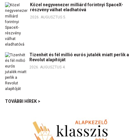
Közel negyvenezer milliárd forintnyi SpaceX-
részvény válhat eladhatóvá
2026. AUGUSZTUS 5.
Tizenhét és fél millió eurós jutalék miatt perlik a
Revolut alapítóját
2026. AUGUSZTUS 4.
TOVÁBBI HÍREK >