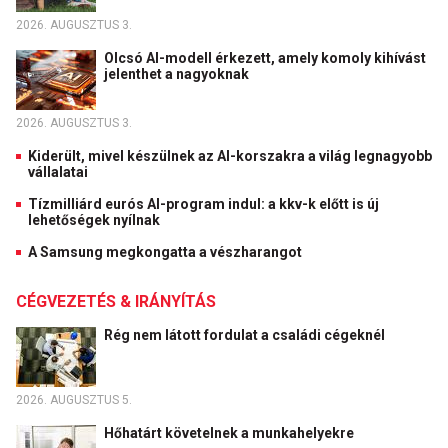
2026. AUGUSZTUS 3.
Olcsó AI-modell érkezett, amely komoly kihívást
jelenthet a nagyoknak
2026. AUGUSZTUS 3.
Kiderült, mivel készülnek az AI-korszakra a világ legnagyobb
vállalatai
Tízmilliárd eurós AI-program indul: a kkv-k előtt is új
lehetőségek nyílnak
A Samsung megkongatta a vészharangot
CÉGVEZETÉS & IRÁNYÍTÁS
Rég nem látott fordulat a családi cégeknél
2026. AUGUSZTUS 5.
Hőhatárt követelnek a munkahelyekre