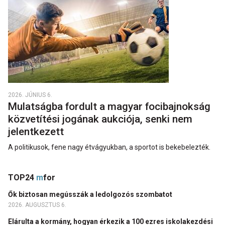
2026. JÚNIUS 6.
Mulatságba fordult a magyar focibajnokság
közvetítési jogának aukciója, senki nem
jelentkezett
A politikusok, fene nagy étvágyukban, a sportot is bekebelezték.
TOP24
m
for
Ők biztosan megússzák a ledolgozós szombatot
2026. AUGUSZTUS 6.
Elárulta a kormány, hogyan érkezik a 100 ezres iskolakezdési