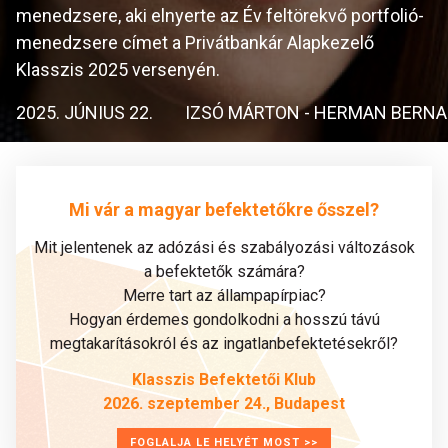
menedzsere, aki elnyerte az Év feltörekvő portfolió-
menedzsere címet a Privátbankár Alapkezelő
Klasszis 2025 versenyén.
2025. JÚNIUS 22.
IZSÓ MÁRTON - HERMAN BERN
Mi vár a magyar befektetőkre ősszel?
Mit jelentenek az adózási és szabályozási változások
a befektetők számára?
Merre tart az állampapírpiac?
Hogyan érdemes gondolkodni a hosszú távú
megtakarításokról és az ingatlanbefektetésekről?
Klasszis Befektetői Klub
2026. szeptember 24., Budapest
FOGLALJA LE HELYÉT MOST >>