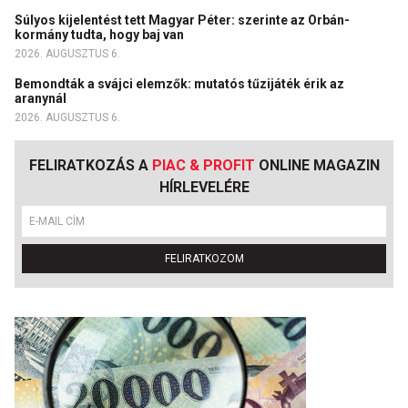
Súlyos kijelentést tett Magyar Péter: szerinte az Orbán-
kormány tudta, hogy baj van
2026. AUGUSZTUS 6.
Bemondták a svájci elemzők: mutatós tűzijáték érik az
aranynál
2026. AUGUSZTUS 6.
FELIRATKOZÁS A
PIAC & PROFIT
ONLINE MAGAZIN
HÍRLEVELÉRE
FELIRATKOZOM