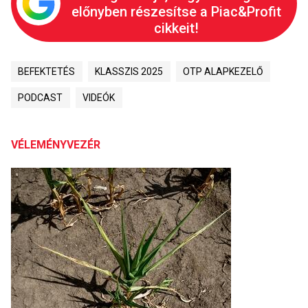
előnyben részesítse a Piac&Profit
cikkeit!
BEFEKTETÉS
KLASSZIS 2025
OTP ALAPKEZELŐ
PODCAST
VIDEÓK
VÉLEMÉNYVEZÉR