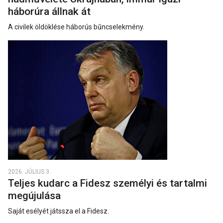
háborúra állnak át
A civilek öldöklése háborús bűncselekmény.
2026. JÚLIUS 3.
Teljes kudarc a Fidesz személyi és tartalmi
megújulása
Saját esélyét játssza el a Fidesz.