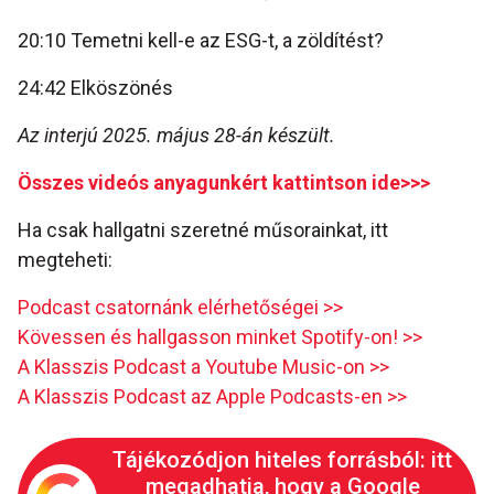
20:10 Temetni kell-e az ESG-t, a zöldítést?
24:42 Elköszönés
Az interjú 2025. május 28-án készült.
Összes videós anyagunkért kattintson ide>>>
Ha csak hallgatni szeretné műsorainkat, itt
megteheti:
Podcast csatornánk elérhetőségei >>
Kövessen és hallgasson minket Spotify-on! >>
A Klasszis Podcast a Youtube Music-on >>
A Klasszis Podcast az Apple Podcasts-en >>
Tájékozódjon hiteles forrásból: itt
megadhatja, hogy a Google