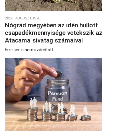
2026. AUGUSZTUS 4.
Nógrád megyében az idén hullott
csapadékmennyisége vetekszik az
Atacama‑sivatag számaival
Erre senki nem számított.