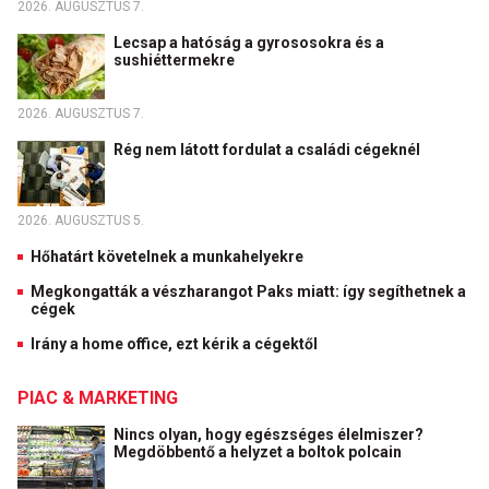
2026. AUGUSZTUS 7.
Lecsap a hatóság a gyrososokra és a
sushiéttermekre
2026. AUGUSZTUS 7.
Rég nem látott fordulat a családi cégeknél
2026. AUGUSZTUS 5.
Hőhatárt követelnek a munkahelyekre
Megkongatták a vészharangot Paks miatt: így segíthetnek a
cégek
Irány a home office, ezt kérik a cégektől
PIAC & MARKETING
Nincs olyan, hogy egészséges élelmiszer?
Megdöbbentő a helyzet a boltok polcain