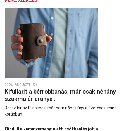
PÉNZSZERZÉS
2026. AUGUSZTUS 6.
Kifulladt a bérrobbanás, már csak néhány
szakma ér aranyat
Rossz hír az IT-soknak: már nem nőnek úgy a fizetések, mint
korábban.
Elindult a kamatverseny: újabb csökkentés jött a