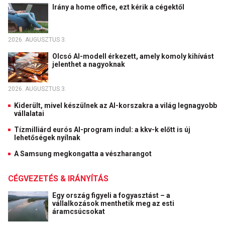
Irány a home office, ezt kérik a cégektől
2026. AUGUSZTUS 3.
Olcsó AI-modell érkezett, amely komoly kihívást
jelenthet a nagyoknak
2026. AUGUSZTUS 3.
Kiderült, mivel készülnek az AI-korszakra a világ legnagyobb
vállalatai
Tízmilliárd eurós AI-program indul: a kkv-k előtt is új
lehetőségek nyílnak
A Samsung megkongatta a vészharangot
CÉGVEZETÉS & IRÁNYÍTÁS
Egy ország figyeli a fogyasztást – a
vállalkozások menthetik meg az esti
áramcsúcsokat