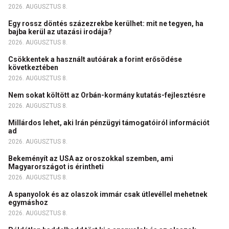
2026. AUGUSZTUS 8.
Egy rossz döntés százezrekbe kerülhet: mit ne tegyen, ha
bajba kerül az utazási irodája?
2026. AUGUSZTUS 8.
Csökkentek a használt autóárak a forint erősödése
következtében
2026. AUGUSZTUS 8.
Nem sokat költött az Orbán-kormány kutatás-fejlesztésre
2026. AUGUSZTUS 8.
Millárdos lehet, aki Irán pénzügyi támogatóiról információt
ad
2026. AUGUSZTUS 8.
Bekeményít az USA az oroszokkal szemben, ami
Magyarországot is érintheti
2026. AUGUSZTUS 8.
A spanyolok és az olaszok immár csak útlevéllel mehetnek
egymáshoz
2026. AUGUSZTUS 8.