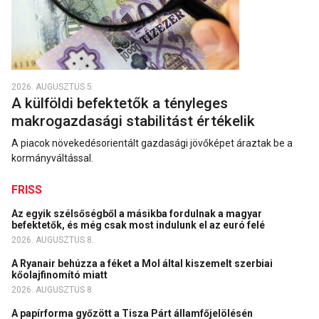
2026. AUGUSZTUS 5.
A külföldi befektetők a tényleges
makrogazdasági stabilitást értékelik
A piacok növekedésorientált gazdasági jövőképet áraztak be a
kormányváltással.
FRISS
Az egyik szélsőségből a másikba fordulnak a magyar
befektetők, és még csak most indulunk el az euró felé
2026. AUGUSZTUS 8.
A Ryanair behúzza a féket a Mol által kiszemelt szerbiai
kőolajfinomító miatt
2026. AUGUSZTUS 8.
A papírforma győzött a Tisza Párt államfőjelölésén