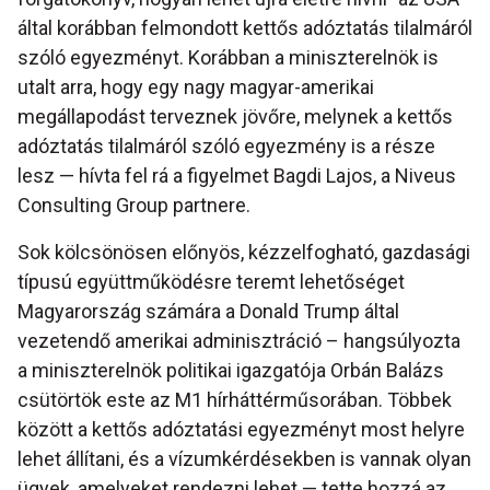
által korábban felmondott kettős adóztatás tilalmáról
szóló egyezményt. Korábban a miniszterelnök is
utalt arra, hogy egy nagy magyar-amerikai
megállapodást terveznek jövőre, melynek a kettős
adóztatás tilalmáról szóló egyezmény is a része
lesz — hívta fel rá a figyelmet Bagdi Lajos, a Niveus
Consulting Group partnere.
Sok kölcsönösen előnyös, kézzelfogható, gazdasági
típusú együttműködésre teremt lehetőséget
Magyarország számára a Donald Trump által
vezetendő amerikai adminisztráció – hangsúlyozta
a miniszterelnök politikai igazgatója Orbán Balázs
csütörtök este az M1 hírháttérműsorában. Többek
között a kettős adóztatási egyezményt most helyre
lehet állítani, és a vízumkérdésekben is vannak olyan
ügyek, amelyeket rendezni lehet — tette hozzá az