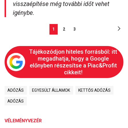
visszaépítése még további időt vehet
igénybe.
1
2
3
Tájékozódjon hiteles forrásból: itt
megadhatja, hogy a Google
előnyben részesítse a Piac&Profit
cikkeit!
ADÓZÁS
EGYESÜLT ÁLLAMOK
KETTŐS ADÓZÁS
ADÓZÁS
VÉLEMÉNYVEZÉR