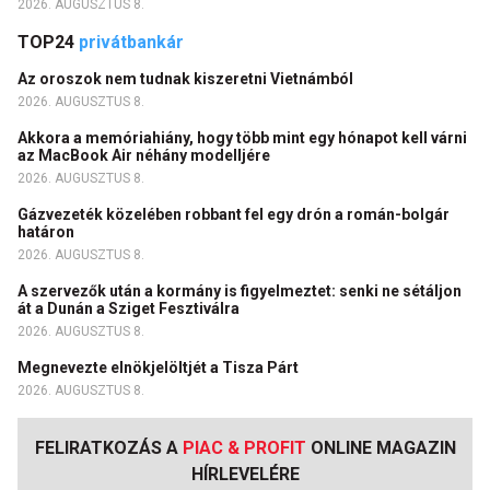
2026. AUGUSZTUS 8.
TOP24
privátbankár
Az oroszok nem tudnak kiszeretni Vietnámból
2026. AUGUSZTUS 8.
Akkora a memóriahiány, hogy több mint egy hónapot kell várni
az MacBook Air néhány modelljére
2026. AUGUSZTUS 8.
Gázvezeték közelében robbant fel egy drón a román-bolgár
határon
2026. AUGUSZTUS 8.
A szervezők után a kormány is figyelmeztet: senki ne sétáljon
át a Dunán a Sziget Fesztiválra
2026. AUGUSZTUS 8.
Megnevezte elnökjelöltjét a Tisza Párt
2026. AUGUSZTUS 8.
FELIRATKOZÁS A
PIAC & PROFIT
ONLINE MAGAZIN
HÍRLEVELÉRE