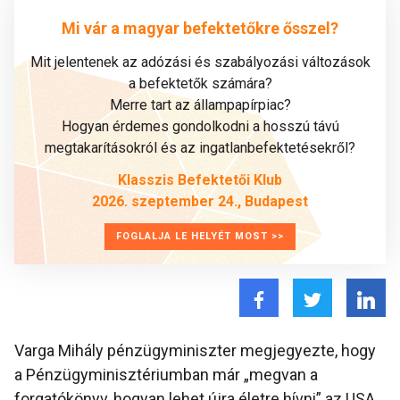
Mi vár a magyar befektetőkre ősszel?
Mit jelentenek az adózási és szabályozási változások
a befektetők számára?
Merre tart az állampapírpiac?
Hogyan érdemes gondolkodni a hosszú távú
megtakarításokról és az ingatlanbefektetésekről?
Klasszis Befektetői Klub
2026. szeptember 24., Budapest
FOGLALJA LE HELYÉT MOST >>
Varga Mihály pénzügyminiszter megjegyezte, hogy
a Pénzügyminisztériumban már „megvan a
forgatókönyv, hogyan lehet újra életre hívni” az USA