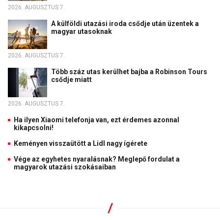
2026. AUGUSZTUS 7.
A külföldi utazási iroda csődje után üzentek a
magyar utasoknak
2026. AUGUSZTUS 7.
Több száz utas kerülhet bajba a Robinson Tours
csődje miatt
2026. AUGUSZTUS 7.
Ha ilyen Xiaomi telefonja van, ezt érdemes azonnal
kikapcsolni!
Keményen visszaütött a Lidl nagy ígérete
Vége az egyhetes nyaralásnak? Meglepő fordulat a
magyarok utazási szokásaiban