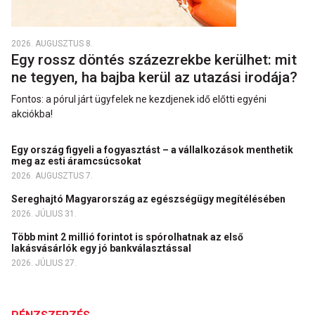
2026. AUGUSZTUS 8.
Egy rossz döntés százezrekbe kerülhet: mit
ne tegyen, ha bajba kerül az utazási irodája?
Fontos: a pórul járt ügyfelek ne kezdjenek idő előtti egyéni
akciókba!
Egy ország figyeli a fogyasztást – a vállalkozások menthetik
meg az esti áramcsúcsokat
2026. AUGUSZTUS 7.
Sereghajtó Magyarország az egészségügy megítélésében
2026. JÚLIUS 31.
Több mint 2 millió forintot is spórolhatnak az első
lakásvásárlók egy jó bankválasztással
2026. JÚLIUS 27.