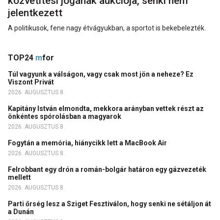
közvetítési jogának aukciója, senki nem
jelentkezett
A politikusok, fene nagy étvágyukban, a sportot is bekebelezték.
TOP24
m
for
Túl vagyunk a válságon, vagy csak most jön a neheze? Ez
Viszont Privát
2026. AUGUSZTUS 8.
Kapitány István elmondta, mekkora arányban vettek részt az
önkéntes spórolásban a magyarok
2026. AUGUSZTUS 8.
Fogytán a memória, hiánycikk lett a MacBook Air
2026. AUGUSZTUS 8.
Felrobbant egy drón a román-bolgár határon egy gázvezeték
mellett
2026. AUGUSZTUS 8.
Parti őrség lesz a Sziget Fesztiválon, hogy senki ne sétáljon át
a Dunán