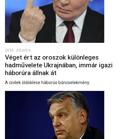
2026. JÚLIUS 6.
Véget ért az oroszok különleges
hadművelete Ukrajnában, immár igazi
háborúra állnak át
A civilek öldöklése háborús bűncselekmény.