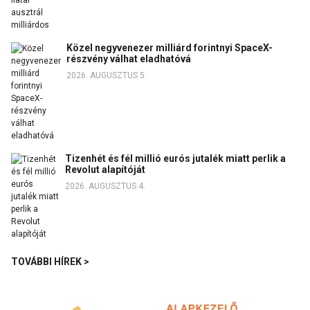
Közel negyvenezer milliárd forintnyi SpaceX-
részvény válhat eladhatóvá
2026. AUGUSZTUS 5.
Tizenhét és fél millió eurós jutalék miatt perlik a
Revolut alapítóját
2026. AUGUSZTUS 4.
TOVÁBBI HÍREK >