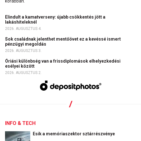
korábban.
Elindult a kamatverseny: újabb csökkentés jött a
lakáshiteleknél
2026. AUGUSZTUS 4.
Sok családnak jelenthet mentőövet ez a kevéssé ismert
pénzügyi megoldás
2026. AUGUSZTUS 3.
Óriási különbség van a frissdiplomások elhelyezkedési
esélyei között
2026. AUGUSZTUS 2.
INFO & TECH
Esik a memóriaszektor sztárrészvénye