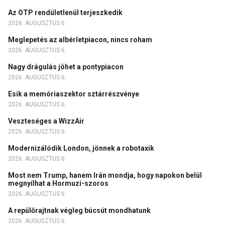
Az OTP rendületlenül terjeszkedik
2026. AUGUSZTUS 6.
Meglepetés az albérletpiacon, nincs roham
2026. AUGUSZTUS 6.
Nagy drágulás jöhet a pontypiacon
2026. AUGUSZTUS 6.
Esik a memóriaszektor sztárrészvénye
2026. AUGUSZTUS 6.
Veszteséges a WizzAir
2026. AUGUSZTUS 6.
Modernizálódik London, jönnek a robotaxik
2026. AUGUSZTUS 6.
Most nem Trump, hanem Irán mondja, hogy napokon belül
megnyílhat a Hormuzi-szoros
2026. AUGUSZTUS 6.
A repülőrajtnak végleg búcsút mondhatunk
2026. AUGUSZTUS 6.