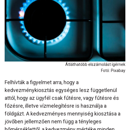
Átláthatóbb elszámolást ígérnek
Fotó: Pixabay
Felhívták a figyelmet arra, hogy a
kedvezménykiosztás egységes lesz függetlenül
attól, hogy az ügyfél csak fűtésre, vagy fűtésre és
főzésre, illetve vízmelegítésre is használja a
földgázt. A kedvezményes mennyiség kiosztása a
jövőben jellemzően nem függ a tényleges
hőmérséklettől, a kedvezmény mértéke minden