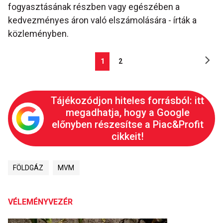
fogyasztásának részben vagy egészében a
kedvezményes áron való elszámolására - írták a
közleményben.
1
2
Tájékozódjon hiteles forrásból: itt
megadhatja, hogy a Google
előnyben részesítse a Piac&Profit
cikkeit!
FÖLDGÁZ
MVM
VÉLEMÉNYVEZÉR