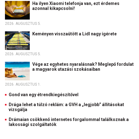
Ha ilyen Xiaomi telefonja van, ezt érdemes
azonnal kikapcsolni!
2026. AUGUSZTUS 5.
Keményen visszaütött a Lidl nagy ígérete
2026. AUGUSZTUS 5.
Vége az egyhetes nyaralásnak? Meglepő fordulat
a magyarok utazási szokásaiban
2026. AUGUSZTUS 1.
Gond van egy étrendkiegészítővel
Drága lehet a túlzó reklám: a GVH a „legjobb” állításokat
vizsgálja
Drámaian csökkenő internetes forgalommal találkoznak a
lakossági szolgáltatók