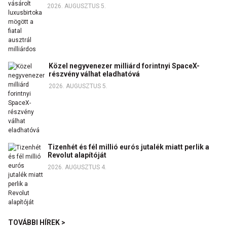
2026. AUGUSZTUS 5.
Közel negyvenezer milliárd forintnyi SpaceX-
részvény válhat eladhatóvá
2026. AUGUSZTUS 5.
Tizenhét és fél millió eurós jutalék miatt perlik a
Revolut alapítóját
2026. AUGUSZTUS 4.
TOVÁBBI HÍREK >