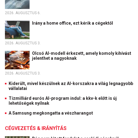
2026. AUGUSZTUS 6.
Irány a home office, ezt kérik a cégektől
2026. AUGUSZTUS 3.
Olcsó AI-modell érkezett, amely komoly kihívást
jelenthet a nagyoknak
2026. AUGUSZTUS 3.
Kiderült, mivel készülnek az AI-korszakra a világ legnagyobb
vállalatai
Tízmilliárd eurós AI-program indul: a kkv-k előtt is új
lehetőségek nyílnak
A Samsung megkongatta a vészharangot
CÉGVEZETÉS & IRÁNYÍTÁS