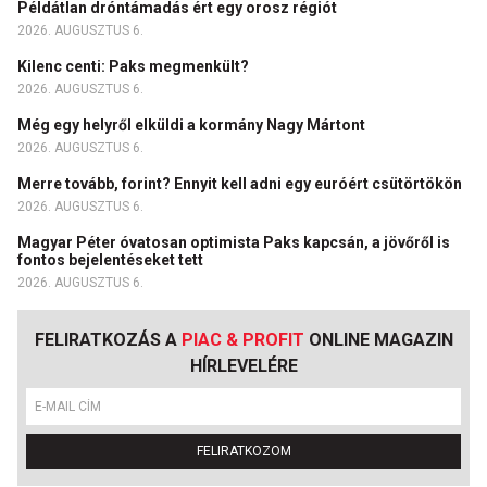
Példátlan dróntámadás ért egy orosz régiót
2026. AUGUSZTUS 6.
Kilenc centi: Paks megmenkült?
2026. AUGUSZTUS 6.
Még egy helyről elküldi a kormány Nagy Mártont
2026. AUGUSZTUS 6.
Merre tovább, forint? Ennyit kell adni egy euróért csütörtökön
2026. AUGUSZTUS 6.
Magyar Péter óvatosan optimista Paks kapcsán, a jövőről is
fontos bejelentéseket tett
2026. AUGUSZTUS 6.
FELIRATKOZÁS A
PIAC & PROFIT
ONLINE MAGAZIN
HÍRLEVELÉRE
FELIRATKOZOM