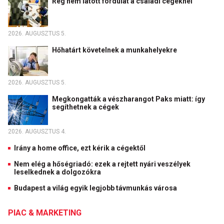
Rég nem látott fordulat a családi cégeknél
2026. AUGUSZTUS 5.
Hőhatárt követelnek a munkahelyekre
2026. AUGUSZTUS 5.
Megkongatták a vészharangot Paks miatt: így
segíthetnek a cégek
2026. AUGUSZTUS 4.
Irány a home office, ezt kérik a cégektől
Nem elég a hőségriadó: ezek a rejtett nyári veszélyek
leselkednek a dolgozókra
Budapest a világ egyik legjobb távmunkás városa
PIAC & MARKETING