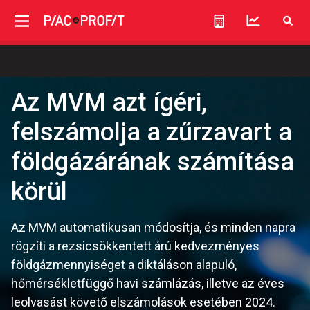
Az MVM azt ígéri,
felszámolja a zűrzavart a
földgázárának számítása
körül
Az MVM automatikusan módosítja, és minden napra
rögzíti a rezsicsökkentett árú kedvezményes
földgázmennyiséget a diktáláson alapuló,
hőmérsékletfüggő havi számlázás, illetve az éves
leolvasást követő elszámolások esetében 2024.