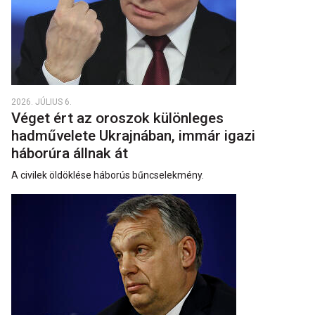
2026. JÚLIUS 6.
Véget ért az oroszok különleges
hadművelete Ukrajnában, immár igazi
háborúra állnak át
A civilek öldöklése háborús bűncselekmény.