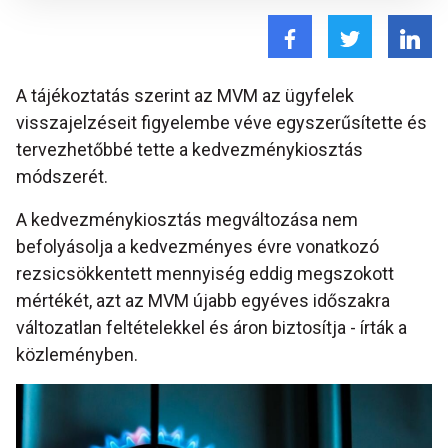
A tájékoztatás szerint az MVM az ügyfelek
visszajelzéseit figyelembe véve egyszerűsítette és
tervezhetőbbé tette a kedvezménykiosztás
módszerét.
A kedvezménykiosztás megváltozása nem
befolyásolja a kedvezményes évre vonatkozó
rezsicsökkentett mennyiség eddig megszokott
mértékét, azt az MVM újabb egyéves időszakra
változatlan feltételekkel és áron biztosítja - írták a
közleményben.