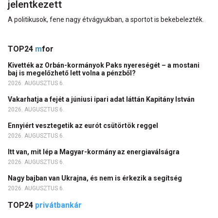
jelentkezett
A politikusok, fene nagy étvágyukban, a sportot is bekebelezték.
TOP24
m
for
Kivették az Orbán-kormányok Paks nyereségét – a mostani
baj is megelőzhető lett volna a pénzből?
2026. AUGUSZTUS 6.
Vakarhatja a fejét a júniusi ipari adat láttán Kapitány István
2026. AUGUSZTUS 6.
Ennyiért vesztegetik az eurót csütörtök reggel
2026. AUGUSZTUS 6.
Itt van, mit lép a Magyar-kormány az energiaválságra
2026. AUGUSZTUS 6.
Nagy bajban van Ukrajna, és nem is érkezik a segítség
2026. AUGUSZTUS 6.
TOP24
privátbankár