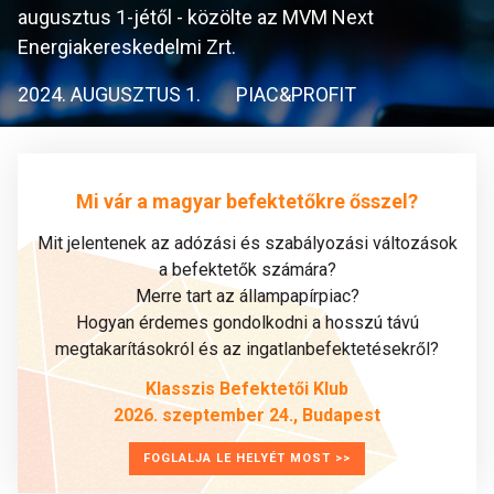
augusztus 1-jétől - közölte az MVM Next
Energiakereskedelmi Zrt.
2024. AUGUSZTUS 1.
PIAC&PROFIT
Mi vár a magyar befektetőkre ősszel?
Mit jelentenek az adózási és szabályozási változások
a befektetők számára?
Merre tart az állampapírpiac?
Hogyan érdemes gondolkodni a hosszú távú
megtakarításokról és az ingatlanbefektetésekről?
Klasszis Befektetői Klub
2026. szeptember 24., Budapest
FOGLALJA LE HELYÉT MOST >>