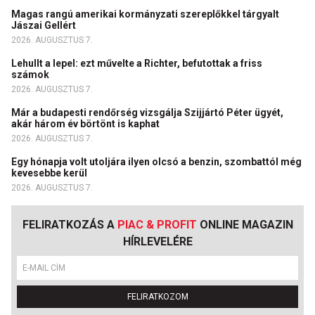
Magas rangú amerikai kormányzati szereplőkkel tárgyalt
Jászai Gellért
2026. AUGUSZTUS 7.
Lehullt a lepel: ezt művelte a Richter, befutottak a friss
számok
2026. AUGUSZTUS 7.
Már a budapesti rendőrség vizsgálja Szijjártó Péter ügyét,
akár három év börtönt is kaphat
2026. AUGUSZTUS 7.
Egy hónapja volt utoljára ilyen olcsó a benzin, szombattól még
kevesebbe kerül
2026. AUGUSZTUS 7.
FELIRATKOZÁS A
PIAC & PROFIT
ONLINE MAGAZIN
HÍRLEVELÉRE
FELIRATKOZOM