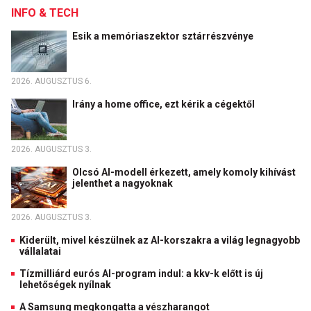
INFO & TECH
Esik a memóriaszektor sztárrészvénye
2026. AUGUSZTUS 6.
Irány a home office, ezt kérik a cégektől
2026. AUGUSZTUS 3.
Olcsó AI-modell érkezett, amely komoly kihívást
jelenthet a nagyoknak
2026. AUGUSZTUS 3.
Kiderült, mivel készülnek az AI-korszakra a világ legnagyobb
vállalatai
Tízmilliárd eurós AI-program indul: a kkv-k előtt is új
lehetőségek nyílnak
A Samsung megkongatta a vészharangot