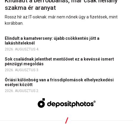
Kifulladt a bérrobbanás, már csak néhány
szakma ér aranyat
Rossz hír az IT-soknak: már nem nőnek úgy a fizetések, mint
korábban.
Elindult a kamatverseny: újabb csökkentés jött a
lakáshiteleknél
2026. AUGUSZTUS 4.
Sok családnak jelenthet mentőövet ez a kevéssé ismert
pénzügyi megoldás
2026. AUGUSZTUS 3.
Óriási különbség van a frissdiplomások elhelyezkedési
esélyei között
2026. AUGUSZTUS 2.