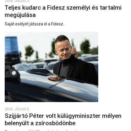
2026. JÚLIUS 3.
Teljes kudarc a Fidesz személyi és tartalmi
megújulása
Saját esélyét játssza el a Fidesz.
2026. JÚLIUS 2.
Szijjártó Péter volt külügyminiszter mélyen
belenyúlt a zsírosbödönbe