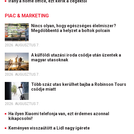
Irány a home office, ezt kérik a cégektől
PIAC & MARKETING
Nincs olyan, hogy egészséges élelmiszer?
Megdöbbentő a helyzet a boltok polcain
2026. AUGUSZTUS 7.
A külföldi utazási iroda csődje után üzentek a
magyar utasoknak
2026. AUGUSZTUS 7.
Több száz utas kerülhet bajba a Robinson Tours
csődje miatt
2026. AUGUSZTUS 7.
Ha ilyen Xiaomi telefonja van, ezt érdemes azonnal
kikapcsolni!
Keményen visszaütött a Lidl nagy ígérete