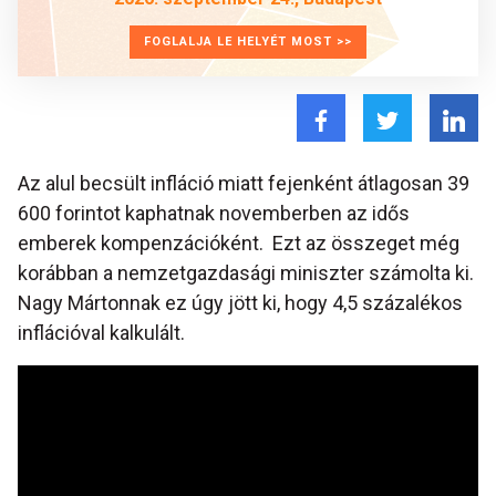
FOGLALJA LE HELYÉT MOST >>
Az alul becsült infláció miatt fejenként átlagosan 39
600 forintot kaphatnak novemberben az idős
emberek kompenzációként. Ezt az összeget még
korábban a nemzetgazdasági miniszter számolta ki.
Nagy Mártonnak ez úgy jött ki, hogy 4,5 százalékos
inflációval kalkulált.