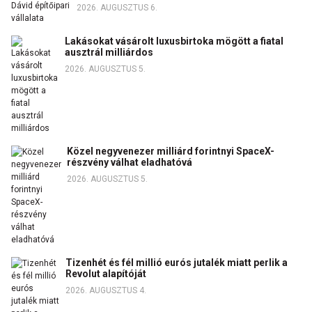
2026. AUGUSZTUS 6.
Lakásokat vásárolt luxusbirtoka mögött a fiatal
ausztrál milliárdos
2026. AUGUSZTUS 5.
Közel negyvenezer milliárd forintnyi SpaceX-
részvény válhat eladhatóvá
2026. AUGUSZTUS 5.
Tizenhét és fél millió eurós jutalék miatt perlik a
Revolut alapítóját
2026. AUGUSZTUS 4.