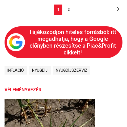
1
2
Tájékozódjon hiteles forrásból: itt
megadhatja, hogy a Google
előnyben részesítse a Piac&Profit
cikkeit!
INFLÁCIÓ
NYUGDÍJ
NYUGDÍJSZERVIZ
VÉLEMÉNYVEZÉR