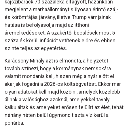
kajszibarack 70 százaléka elfagyott, hazánkban
megjelent a marhaállományt súlyosan érintő száj-
és körömfájás járvány, illetve Trump vámjainak
hatása is befolyásolja majd az itthoni
áremelkedéseket. A szakértői becslések most 5
százalék körüli inflációt vetítenek előre és ebben
szinte teljes az egyetértés.
Karácsony Mihály azt is elmondta, a helyzetet
tovább színezi, hogy a kormánynak nemsokára
valamit mondania kell, hiszen még a nyár előtt el
akarják fogadni a 2026-os költségvetést. Ekkor már
olyan adatokat kell majd közölni, amelyek közelebb
állnak a valósághoz azoknál, amelyekkel tavaly
kalkuláltak és amelyeket erősen felülírt az élet, tehát
néhány héten belül úgymond tiszta víz kerül a
pohárba.