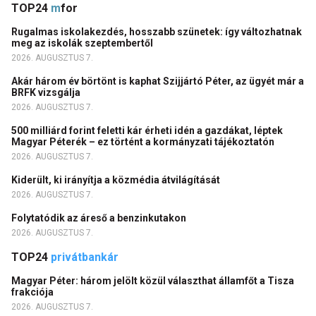
TOP24
m
for
Rugalmas iskolakezdés, hosszabb szünetek: így változhatnak
meg az iskolák szeptembertől
2026. AUGUSZTUS 7.
Akár három év börtönt is kaphat Szijjártó Péter, az ügyét már a
BRFK vizsgálja
2026. AUGUSZTUS 7.
500 milliárd forint feletti kár érheti idén a gazdákat, léptek
Magyar Péterék – ez történt a kormányzati tájékoztatón
2026. AUGUSZTUS 7.
Kiderült, ki irányítja a közmédia átvilágítását
2026. AUGUSZTUS 7.
Folytatódik az áreső a benzinkutakon
2026. AUGUSZTUS 7.
TOP24
privátbankár
Magyar Péter: három jelölt közül választhat államfőt a Tisza
frakciója
2026. AUGUSZTUS 7.