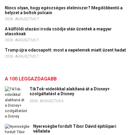
Nincs olyan, hogy egészséges élelmiszer? Megdöbbentő a
helyzet a boltok polcain
2026. AUGUSZTUS 7.
A külföldi utazási iroda csődje után üzentek a magyar
utasoknak
2026. AUGUSZTUS 7.
Trump újra odacsapott: most a napelemek miatt üzent hadat
2026. AUGUSZTUS 7.
A 100 LEGGAZDAGABB
TikTok-videókkal alakítaná át a Disney+
szolgáltatást a Disney
2026. AUGUSZTUS 6.
Nyereségbe fordult Tibor Dávid építőipari
vállalata