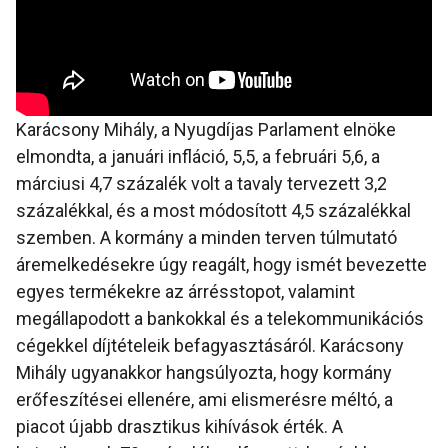
Karácsony Mihály, a Nyugdíjas Parlament elnöke
elmondta, a januári infláció, 5,5, a februári 5,6, a
márciusi 4,7 százalék volt a tavaly tervezett 3,2
százalékkal, és a most módosított 4,5 százalékkal
szemben. A kormány a minden terven túlmutató
áremelkedésekre úgy reagált, hogy ismét bevezette
egyes termékekre az árrésstopot, valamint
megállapodott a bankokkal és a telekommunikációs
cégekkel díjtételeik befagyasztásáról. Karácsony
Mihály ugyanakkor hangsúlyozta, hogy kormány
erőfeszítései ellenére, ami elismerésre méltó, a
piacot újabb drasztikus kihívások érték. A