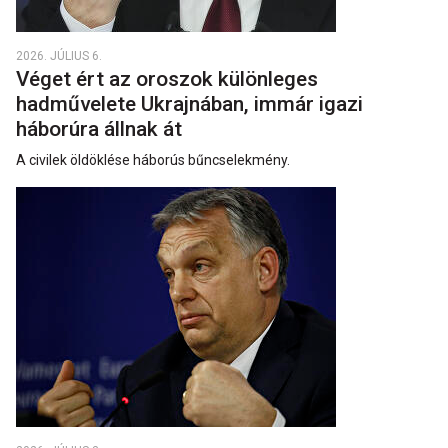
2026. JÚLIUS 6.
Véget ért az oroszok különleges
hadművelete Ukrajnában, immár igazi
háborúra állnak át
A civilek öldöklése háborús bűncselekmény.