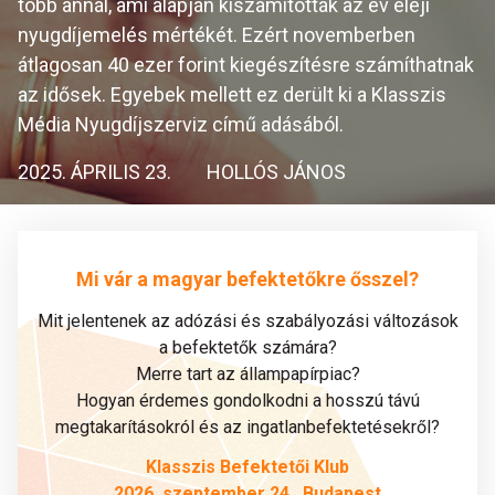
több annál, ami alapján kiszámították az év eleji
nyugdíjemelés mértékét. Ezért novemberben
átlagosan 40 ezer forint kiegészítésre számíthatnak
az idősek. Egyebek mellett ez derült ki a Klasszis
Média Nyugdíjszerviz című adásából.
2025. ÁPRILIS 23.
HOLLÓS JÁNOS
Mi vár a magyar befektetőkre ősszel?
Mit jelentenek az adózási és szabályozási változások
a befektetők számára?
Merre tart az állampapírpiac?
Hogyan érdemes gondolkodni a hosszú távú
megtakarításokról és az ingatlanbefektetésekről?
Klasszis Befektetői Klub
2026. szeptember 24., Budapest