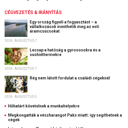
CÉGVEZETÉS & IRÁNYÍTÁS
Egy ország figyeli a fogyasztást – a
vállalkozások menthetik meg az esti
áramcsúcsokat
2026. AUGUSZTUS 7.
Lecsap a hatóság a gyrososokra és a
sushiéttermekre
2026. AUGUSZTUS 7.
Rég nem látott fordulat a családi cégeknél
2026. AUGUSZTUS 5.
Hőhatárt követelnek a munkahelyekre
Megkongatták a vészharangot Paks miatt: így segíthetnek a
cégek