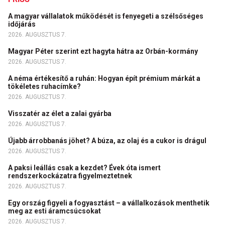
A magyar vállalatok működését is fenyegeti a szélsőséges
időjárás
2026. AUGUSZTUS 7.
Magyar Péter szerint ezt hagyta hátra az Orbán-kormány
2026. AUGUSZTUS 7.
A néma értékesítő a ruhán: Hogyan épít prémium márkát a
tökéletes ruhacímke?
2026. AUGUSZTUS 7.
Visszatér az élet a zalai gyárba
2026. AUGUSZTUS 7.
Újabb árrobbanás jöhet? A búza, az olaj és a cukor is drágul
2026. AUGUSZTUS 7.
A paksi leállás csak a kezdet? Évek óta ismert
rendszerkockázatra figyelmeztetnek
2026. AUGUSZTUS 7.
Egy ország figyeli a fogyasztást – a vállalkozások menthetik
meg az esti áramcsúcsokat
2026. AUGUSZTUS 7.