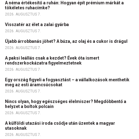
A néma értékesítő a ruhán: Hogyan épít prémium márkát a
tökéletes ruhacímke?
2026. AUGUSZTUS 7.
Visszatér az élet a zalai gyárba
2026. AUGUSZTUS 7.
Újabb árrobbanás jöhet? A búza, az olaj és a cukor is drágul
2026. AUGUSZTUS 7.
A paksi leállás csak a kezdet? Évek óta ismert
rendszerkockázatra figyelmeztetnek
2026. AUGUSZTUS 7.
Egy ország figyeli a fogyasztást – a vállalkozások menthetik
meg az esti áramcsúcsokat
2026. AUGUSZTUS 7.
Nincs olyan, hogy egészséges élelmiszer? Megdöbbentő a
helyzet a boltok polcain
2026. AUGUSZTUS 7.
A külföldi utazási iroda csődje után üzentek a magyar
utasoknak
2026. AUGUSZTUS 7.