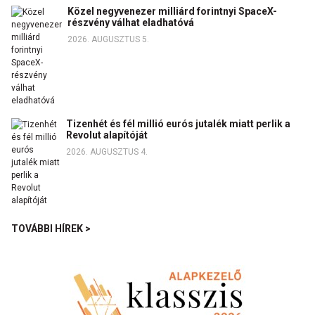
Közel negyvenezer milliárd forintnyi SpaceX-
részvény válhat eladhatóvá
2026. AUGUSZTUS 5.
Tizenhét és fél millió eurós jutalék miatt perlik a
Revolut alapítóját
2026. AUGUSZTUS 4.
TOVÁBBI HÍREK >