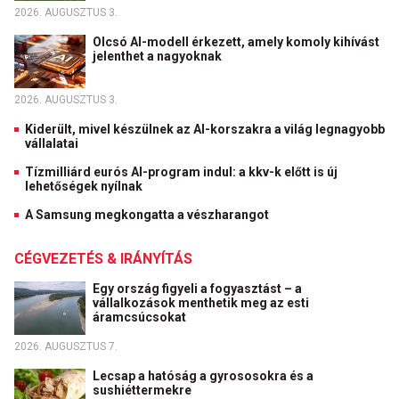
2026. AUGUSZTUS 3.
Olcsó AI-modell érkezett, amely komoly kihívást
jelenthet a nagyoknak
2026. AUGUSZTUS 3.
Kiderült, mivel készülnek az AI-korszakra a világ legnagyobb
vállalatai
Tízmilliárd eurós AI-program indul: a kkv-k előtt is új
lehetőségek nyílnak
A Samsung megkongatta a vészharangot
CÉGVEZETÉS & IRÁNYÍTÁS
Egy ország figyeli a fogyasztást – a
vállalkozások menthetik meg az esti
áramcsúcsokat
2026. AUGUSZTUS 7.
Lecsap a hatóság a gyrososokra és a
sushiéttermekre