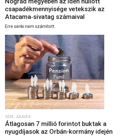
Nógrád megyében az idén hullott
csapadékmennyisége vetekszik az
Atacama‑sivatag számaival
Erre senki nem számított.
2026. JÚLIUS 6.
Átlagosan 7 millió forintot buktak a
nyugdíjasok az Orbán-kormány idején