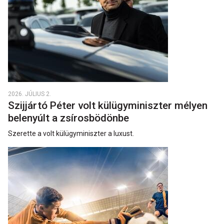
2026. JÚLIUS 2.
Szijjártó Péter volt külügyminiszter mélyen
belenyúlt a zsírosbödönbe
Szerette a volt külügyminiszter a luxust.