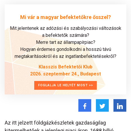
Mi vár a magyar befektetőkre ősszel?
Mit jelentenek az adózási és szabályozási változások
a befektetők számára?
Merre tart az állampapírpiac?
Hogyan érdemes gondolkodni a hosszú távú
megtakarításokról és az ingatlanbefektetésekről?
Klasszis Befektetői Klub
2026. szeptember 24., Budapest
FOGLALJA LE HELYÉT MOST >>
Az itt jelzett földgázkészletek gazdaságilag
kitermelhetőek a jelenlegi piaci áron. 1688 billió