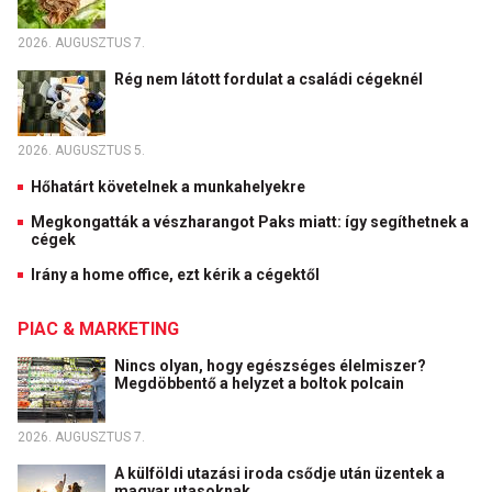
2026. AUGUSZTUS 7.
Rég nem látott fordulat a családi cégeknél
2026. AUGUSZTUS 5.
Hőhatárt követelnek a munkahelyekre
Megkongatták a vészharangot Paks miatt: így segíthetnek a
cégek
Irány a home office, ezt kérik a cégektől
PIAC & MARKETING
Nincs olyan, hogy egészséges élelmiszer?
Megdöbbentő a helyzet a boltok polcain
2026. AUGUSZTUS 7.
A külföldi utazási iroda csődje után üzentek a
magyar utasoknak