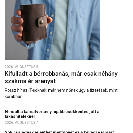
2026. AUGUSZTUS 6.
Kifulladt a bérrobbanás, már csak néhány
szakma ér aranyat
Rossz hír az IT-soknak: már nem nőnek úgy a fizetések, mint
korábban.
Elindult a kamatverseny: újabb csökkentés jött a
lakáshiteleknél
2026. AUGUSZTUS 4.
Sok családnak jelenthet mentőövet ez a kevéssé ismert