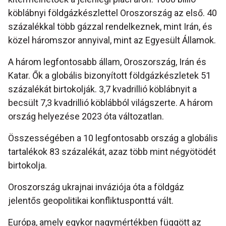
köblábnyi földgázkészlettel Oroszország az első. 40
százalékkal több gázzal rendelkeznek, mint Irán, és
közel háromszor annyival, mint az Egyesült Államok.
A három legfontosabb állam, Oroszország, Irán és
Katar. Ők a globális bizonyított földgázkészletek 51
százalékát birtokolják. 3,7 kvadrillió köblábnyit a
becsült 7,3 kvadrillió köblábból világszerte. A három
ország helyezése 2023 óta változatlan.
Összességében a 10 legfontosabb ország a globális
tartalékok 83 százalékát, azaz több mint négyötödét
birtokolja.
Oroszország ukrajnai inváziója óta a földgáz
jelentős geopolitikai konfliktusponttá vált.
Európa, amely egykor nagymértékben függött az