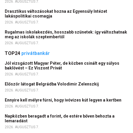
2026. AUGUSZTUS 7.
Drasztikus változásokat hozna az Egyensúly Intézet
lakáspolitikai csomagja
2026. AUGUSZTUS 7.
Rugalmas iskolakezdés, hosszabb szünetek: így változhatnak
meg az iskolák szeptembertől
2026. AUGUSZTUS 7.
TOP24
privátbankár
Jól vizsgázott Magyar Péter, de közben csinált egy súlyos
baklövést – Ez Viszont Privát
2026. AUGUSZTUS 7.
Először látogat Belgrádba Volodimir Zelenszkij
2026. AUGUSZTUS 7.
Ennyire kell mélyre fúrni, hogy ivóvizes kút legyen a kertben
2026. AUGUSZTUS 7.
Napközben beragadt a forint, de estére bőven behozta a
lemaradást
2026. AUGUSZTUS 7.