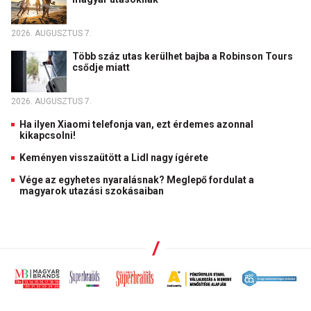
2026. AUGUSZTUS 7.
Több száz utas kerülhet bajba a Robinson Tours
csődje miatt
2026. AUGUSZTUS 7.
Ha ilyen Xiaomi telefonja van, ezt érdemes azonnal
kikapcsolni!
Keményen visszaütött a Lidl nagy ígérete
Vége az egyhetes nyaralásnak? Meglepő fordulat a
magyarok utazási szokásaiban