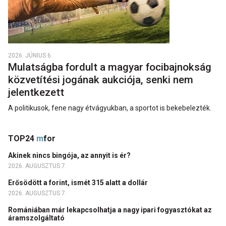
2026. JÚNIUS 6.
Mulatságba fordult a magyar focibajnokság
közvetítési jogának aukciója, senki nem
jelentkezett
A politikusok, fene nagy étvágyukban, a sportot is bekebelezték.
TOP24
m
for
Akinek nincs bingója, az annyit is ér?
2026. AUGUSZTUS 7.
Erősödött a forint, ismét 315 alatt a dollár
2026. AUGUSZTUS 7.
Romániában már lekapcsolhatja a nagy ipari fogyasztókat az
áramszolgáltató