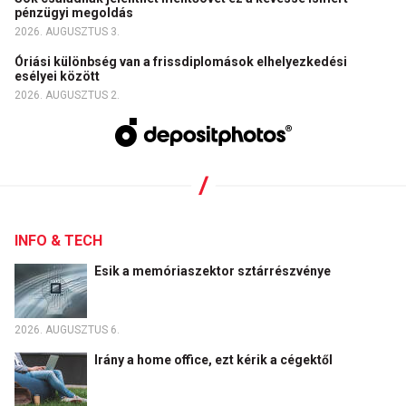
pénzügyi megoldás
2026. AUGUSZTUS 3.
Óriási különbség van a frissdiplomások elhelyezkedési
esélyei között
2026. AUGUSZTUS 2.
INFO & TECH
Esik a memóriaszektor sztárrészvénye
2026. AUGUSZTUS 6.
Irány a home office, ezt kérik a cégektől