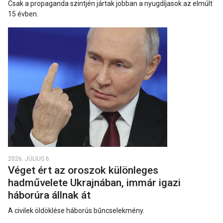
Csak a propaganda szintjén jártak jobban a nyugdíjasok az elmúlt
15 évben.
2026. JÚLIUS 6.
Véget ért az oroszok különleges
hadművelete Ukrajnában, immár igazi
háborúra állnak át
A civilek öldöklése háborús bűncselekmény.