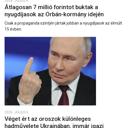
2026. JÚLIUS 6.
Átlagosan 7 millió forintot buktak a
nyugdíjasok az Orbán-kormány idején
Csak a propaganda szintjén jártak jobban a nyugdíjasok az elmúlt
15 évben.
2026. JÚLIUS 6.
Véget ért az oroszok különleges
hadművelete Ukrajnában, immár igazi