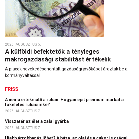
2026. AUGUSZTUS 5.
A külföldi befektetők a tényleges
makrogazdasági stabilitást értékelik
A piacok növekedésorientált gazdasági jövőképet áraztak be a
kormányváltással.
FRISS
A néma értékesítő a ruhán: Hogyan épít prémium márkát a
tökéletes ruhacímke?
2026. AUGUSZTUS 7.
Visszatér az élet a zalai gyárba
2026. AUGUSZTUS 7.
Újabb árrobbanás jöhet? A búza, az olaj és a cukor is drágul