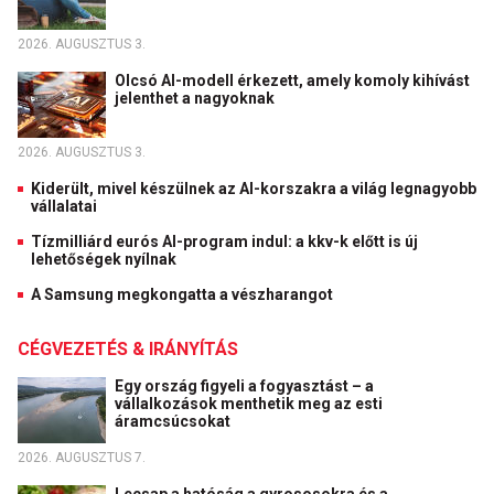
2026. AUGUSZTUS 3.
Olcsó AI-modell érkezett, amely komoly kihívást
jelenthet a nagyoknak
2026. AUGUSZTUS 3.
Kiderült, mivel készülnek az AI-korszakra a világ legnagyobb
vállalatai
Tízmilliárd eurós AI-program indul: a kkv-k előtt is új
lehetőségek nyílnak
A Samsung megkongatta a vészharangot
CÉGVEZETÉS & IRÁNYÍTÁS
Egy ország figyeli a fogyasztást – a
vállalkozások menthetik meg az esti
áramcsúcsokat
2026. AUGUSZTUS 7.
Lecsap a hatóság a gyrososokra és a