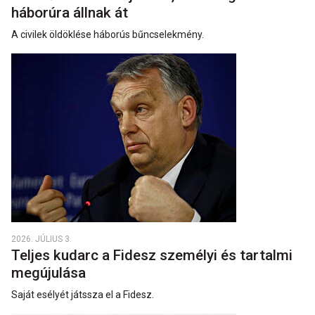
háborúra állnak át
A civilek öldöklése háborús bűncselekmény.
2026. JÚLIUS 3.
Teljes kudarc a Fidesz személyi és tartalmi
megújulása
Saját esélyét játssza el a Fidesz.