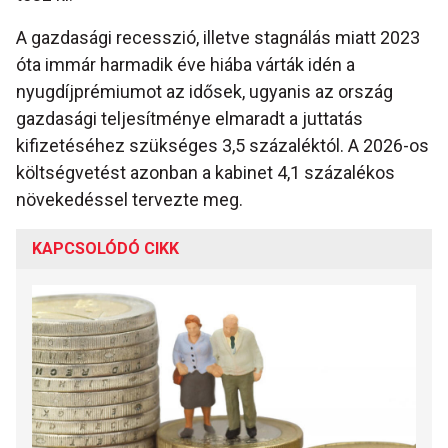
A gazdasági recesszió, illetve stagnálás miatt 2023
óta immár harmadik éve hiába várták idén a
nyugdíjprémiumot az idősek, ugyanis az ország
gazdasági teljesítménye elmaradt a juttatás
kifizetéséhez szükséges 3,5 százaléktól. A 2026-os
költségvetést azonban a kabinet 4,1 százalékos
növekedéssel tervezte meg.
KAPCSOLÓDÓ CIKK