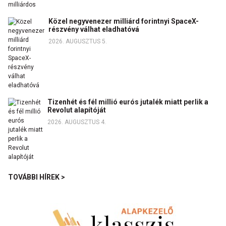
Közel negyvenezer milliárd forintnyi SpaceX-
részvény válhat eladhatóvá
2026. AUGUSZTUS 5.
Tizenhét és fél millió eurós jutalék miatt perlik a
Revolut alapítóját
2026. AUGUSZTUS 4.
TOVÁBBI HÍREK >