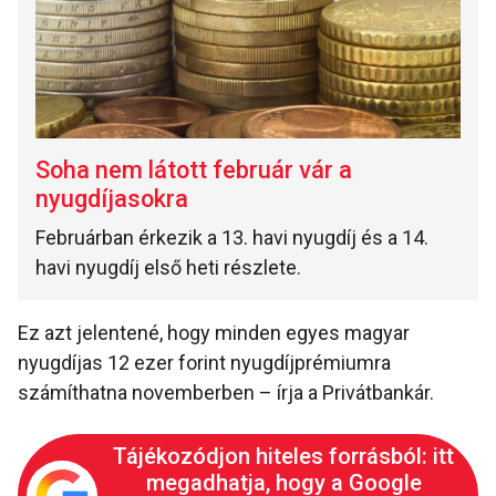
Soha nem látott február vár a
nyugdíjasokra
Februárban érkezik a 13. havi nyugdíj és a 14.
havi nyugdíj első heti részlete.
Ez azt jelentené, hogy minden egyes magyar
nyugdíjas 12 ezer forint nyugdíjprémiumra
számíthatna novemberben – írja a Privátbankár.
Tájékozódjon hiteles forrásból: itt
megadhatja, hogy a Google