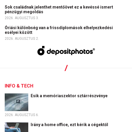
Sok családnak jelenthet mentőövet ez a kevéssé ismert
pénzügyi megoldás
2026. AUGUSZTUS 3.
Óriási különbség van a frissdiplomások elhelyezkedési
esélyei között
2026. AUGUSZTUS 2.
INFO & TECH
Esik a memóriaszektor sztárrészvénye
2026. AUGUSZTUS 6.
Irány a home office, ezt kérik a cégektől