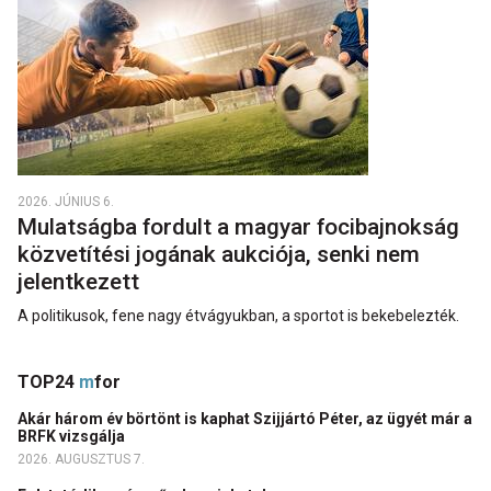
2026. JÚNIUS 6.
Mulatságba fordult a magyar focibajnokság
közvetítési jogának aukciója, senki nem
jelentkezett
A politikusok, fene nagy étvágyukban, a sportot is bekebelezték.
TOP24
m
for
Akár három év börtönt is kaphat Szijjártó Péter, az ügyét már a
BRFK vizsgálja
2026. AUGUSZTUS 7.