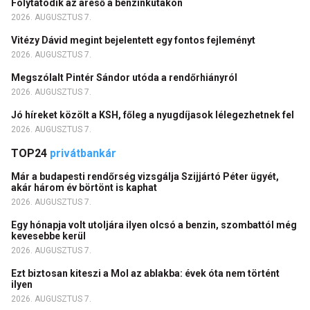
Folytatódik az áreső a benzinkutakon
2026. AUGUSZTUS 7.
Vitézy Dávid megint bejelentett egy fontos fejleményt
2026. AUGUSZTUS 7.
Megszólalt Pintér Sándor utóda a rendőrhiányról
2026. AUGUSZTUS 7.
Jó híreket közölt a KSH, főleg a nyugdíjasok lélegezhetnek fel
2026. AUGUSZTUS 7.
TOP24
privátbankár
Már a budapesti rendőrség vizsgálja Szijjártó Péter ügyét,
akár három év börtönt is kaphat
2026. AUGUSZTUS 7.
Egy hónapja volt utoljára ilyen olcsó a benzin, szombattól még
kevesebbe kerül
2026. AUGUSZTUS 7.
Ezt biztosan kiteszi a Mol az ablakba: évek óta nem történt
ilyen
2026. AUGUSZTUS 7.