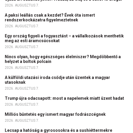
2026. AUGUSZTUS 7.
A paksi leállás csak a kezdet? Évek óta ismert
rendszerkockázatra figyelmeztetnek
2026. AUGUSZTUS 7.
Egy ország figyeli a fogyasztást – a vállalkozások menthetik
meg az esti áramcsúcsokat
2026. AUGUSZTUS 7.
Nincs olyan, hogy egészséges élelmiszer? Megdöbbentő a
helyzet a boltok polcain
2026. AUGUSZTUS 7.
A külföldi utazási iroda csődje után üzentek a magyar
utasoknak
2026. AUGUSZTUS 7.
Trump újra odacsapott: most a napelemek miatt üzent hadat
2026. AUGUSZTUS 7.
Milliós büntetés egy ismert magyar fodrászcégnek
2026. AUGUSZTUS 7.
Lecsap a hatóság a gyrososokra és a sushiéttermekre