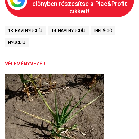
előnyben részesítse a Piac&Profit
cikkeit!
13. HAVI NYUGDÍJ
14. HAVI NYUGDÍJ
INFLÁCIÓ
NYUGDÍJ
VÉLEMÉNYVEZÉR