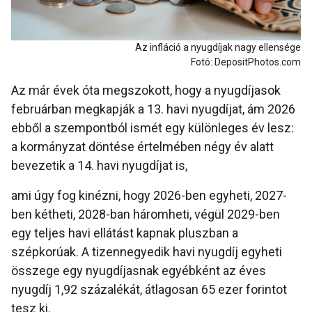
Az infláció a nyugdíjak nagy ellensége
Fotó: DepositPhotos.com
Az már évek óta megszokott, hogy a nyugdíjasok
februárban megkapják a 13. havi nyugdíjat, ám 2026
ebből a szempontból ismét egy különleges év lesz:
a kormányzat döntése értelmében négy év alatt
bevezetik a 14. havi nyugdíjat is,
ami úgy fog kinézni, hogy 2026-ben egyheti, 2027-
ben kétheti, 2028-ban háromheti, végül 2029-ben
egy teljes havi ellátást kapnak pluszban a
szépkorúak. A tizennegyedik havi nyugdíj egyheti
összege egy nyugdíjasnak egyébként az éves
nyugdíj 1,92 százalékát, átlagosan 65 ezer forintot
tesz ki.