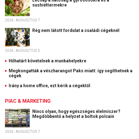
sushiéttermekre
2026. AUGUSZTUS 7.
Rég nem látott fordulat a családi cégeknél
2026. AUGUSZTUS 5.
Hőhatárt követelnek a munkahelyekre
Megkongatták a vészharangot Paks miatt: így segíthetnek a
cégek
Irány a home office, ezt kérik a cégektől
PIAC & MARKETING
Nincs olyan, hogy egészséges élelmiszer?
Megdöbbentő a helyzet a boltok polcain
2026. AUGUSZTUS 7.