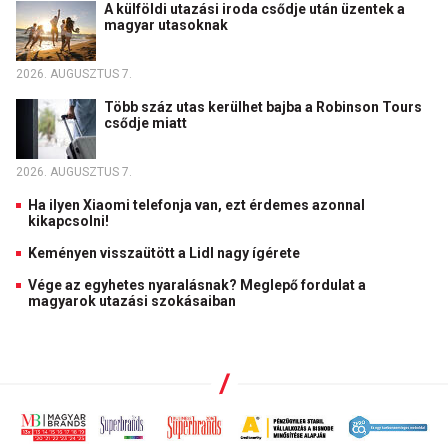
A külföldi utazási iroda csődje után üzentek a
magyar utasoknak
2026. AUGUSZTUS 7.
Több száz utas kerülhet bajba a Robinson Tours
csődje miatt
2026. AUGUSZTUS 7.
Ha ilyen Xiaomi telefonja van, ezt érdemes azonnal
kikapcsolni!
Keményen visszaütött a Lidl nagy ígérete
Vége az egyhetes nyaralásnak? Meglepő fordulat a
magyarok utazási szokásaiban