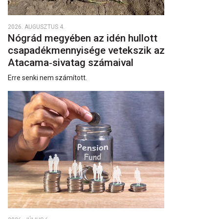
2026. AUGUSZTUS 4.
Nógrád megyében az idén hullott
csapadékmennyisége vetekszik az
Atacama‑sivatag számaival
Erre senki nem számított.