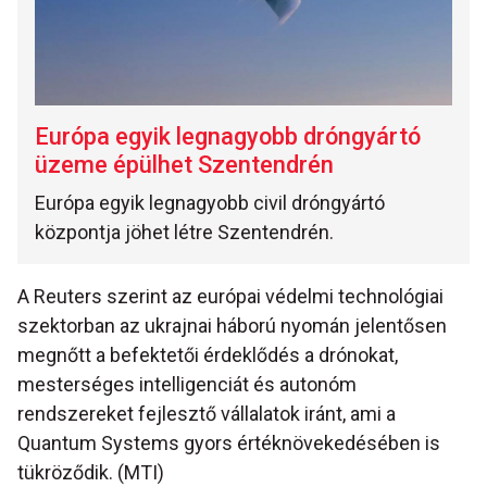
Európa egyik legnagyobb dróngyártó
üzeme épülhet Szentendrén
Európa egyik legnagyobb civil dróngyártó
központja jöhet létre Szentendrén.
A Reuters szerint az európai védelmi technológiai
szektorban az ukrajnai háború nyomán jelentősen
megnőtt a befektetői érdeklődés a drónokat,
mesterséges intelligenciát és autonóm
rendszereket fejlesztő vállalatok iránt, ami a
Quantum Systems gyors értéknövekedésében is
tükröződik. (MTI)