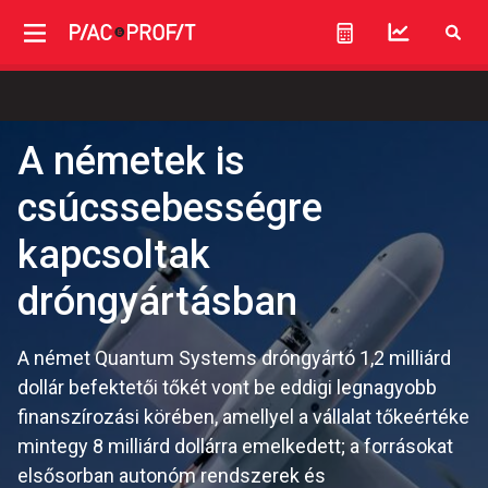
A németek is
csúcssebességre
kapcsoltak
dróngyártásban
A német Quantum Systems dróngyártó 1,2 milliárd
dollár befektetői tőkét vont be eddigi legnagyobb
finanszírozási körében, amellyel a vállalat tőkeértéke
mintegy 8 milliárd dollárra emelkedett; a forrásokat
elsősorban autonóm rendszerek és