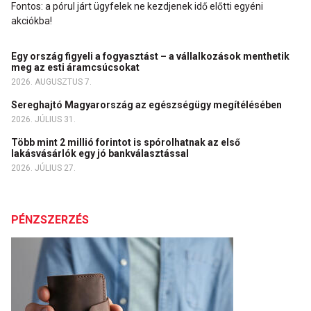
Fontos: a pórul járt ügyfelek ne kezdjenek idő előtti egyéni
akciókba!
Egy ország figyeli a fogyasztást – a vállalkozások menthetik
meg az esti áramcsúcsokat
2026. AUGUSZTUS 7.
Sereghajtó Magyarország az egészségügy megítélésében
2026. JÚLIUS 31.
Több mint 2 millió forintot is spórolhatnak az első
lakásvásárlók egy jó bankválasztással
2026. JÚLIUS 27.
PÉNZSZERZÉS