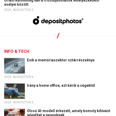
Óriási különbség van a frissdiplomások elhelyezkedési
esélyei között
2026. AUGUSZTUS 2.
INFO & TECH
Esik a memóriaszektor sztárrészvénye
2026. AUGUSZTUS 6.
Irány a home office, ezt kérik a cégektől
2026. AUGUSZTUS 3.
Olcsó AI-modell érkezett, amely komoly kihívást
jelenthet a nagyoknak