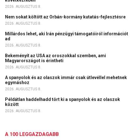
következtében
2026. AUGUSZTUS 8.
Nem sokat költött az Orbán-kormány kutatás-fejlesztésre
2026. AUGUSZTUS 8.
Millárdos lehet, aki Irán pénzügyi támogatóiról információt
ad
2026. AUGUSZTUS 8.
Bekeményít az USA az oroszokkal szemben, ami
Magyarországot is érintheti
2026. AUGUSZTUS 8.
A spanyolok és az olaszok immár csak útlevéllel mehetnek
egymáshoz
2026. AUGUSZTUS 8.
Példátlan haddelhadd tört ki a spanyolok és az olaszok
között
2026. AUGUSZTUS 8.
A 100 LEGGAZDAGABB