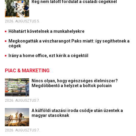
Rég nem látott fordulat a családi cégeknél
2026. AUGUSZTUS 5.
Hőhatárt követelnek a munkahelyekre
Megkongatták a vészharangot Paks miatt: így segíthetnek a
cégek
Irány a home office, ezt kérik a cégektől
PIAC & MARKETING
Nincs olyan, hogy egészséges élelmiszer?
Megdöbbentő a helyzet a boltok polcain
2026. AUGUSZTUS 7.
A külföldi utazási iroda csődje után üzentek a
magyar utasoknak
2026. AUGUSZTUS 7.