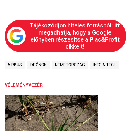
Tájékozódjon hiteles forrásból: itt
megadhatja, hogy a Google
előnyben részesítse a Piac&Profit
cikkeit!
AIRBUS
DRÓNOK
NÉMETORSZÁG
INFO & TECH
VÉLEMÉNYVEZÉR