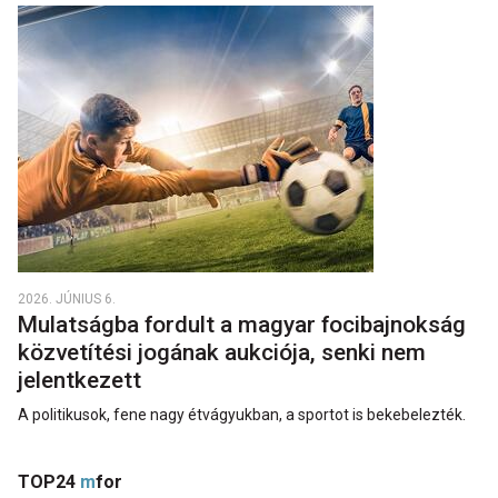
2026. JÚNIUS 6.
Mulatságba fordult a magyar focibajnokság
közvetítési jogának aukciója, senki nem
jelentkezett
A politikusok, fene nagy étvágyukban, a sportot is bekebelezték.
TOP24
m
for