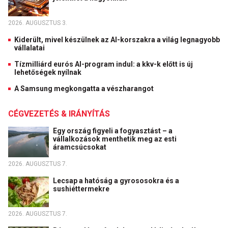
2026. AUGUSZTUS 3.
Kiderült, mivel készülnek az AI-korszakra a világ legnagyobb
vállalatai
Tízmilliárd eurós AI-program indul: a kkv-k előtt is új
lehetőségek nyílnak
A Samsung megkongatta a vészharangot
CÉGVEZETÉS & IRÁNYÍTÁS
Egy ország figyeli a fogyasztást – a
vállalkozások menthetik meg az esti
áramcsúcsokat
2026. AUGUSZTUS 7.
Lecsap a hatóság a gyrososokra és a
sushiéttermekre
2026. AUGUSZTUS 7.