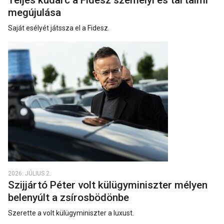
Teljes kudarc a Fidesz személyi és tartalmi
megújulása
Saját esélyét játssza el a Fidesz.
2026. JÚLIUS 2.
Szijjártó Péter volt külügyminiszter mélyen
belenyúlt a zsírosbödönbe
Szerette a volt külügyminiszter a luxust.