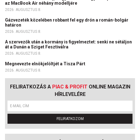
az MacBook Air néhány modelljére
2026. AUGUSZTUS 8.
Gázvezeték közelében robbant fel egy drón a román-bolgár
határon
2026. AUGUSZTUS 8.
A szervezők után a kormány is figyelmeztet: senki ne sétáljon
át a Dunán a Sziget Fesztiválra
2026. AUGUSZTUS 8.
Megnevezte elnökjelöltjét a Tisza Párt
2026. AUGUSZTUS 8.
FELIRATKOZÁS A
PIAC & PROFIT
ONLINE MAGAZIN
HÍRLEVELÉRE
FELIRATKOZOM