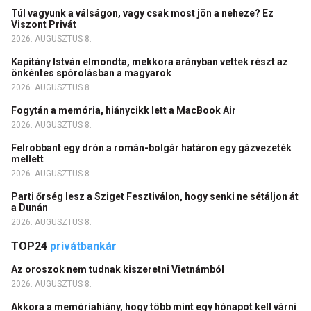
Túl vagyunk a válságon, vagy csak most jön a neheze? Ez
Viszont Privát
2026. AUGUSZTUS 8.
Kapitány István elmondta, mekkora arányban vettek részt az
önkéntes spórolásban a magyarok
2026. AUGUSZTUS 8.
Fogytán a memória, hiánycikk lett a MacBook Air
2026. AUGUSZTUS 8.
Felrobbant egy drón a román-bolgár határon egy gázvezeték
mellett
2026. AUGUSZTUS 8.
Parti őrség lesz a Sziget Fesztiválon, hogy senki ne sétáljon át
a Dunán
2026. AUGUSZTUS 8.
TOP24
privátbankár
Az oroszok nem tudnak kiszeretni Vietnámból
2026. AUGUSZTUS 8.
Akkora a memóriahiány, hogy több mint egy hónapot kell várni