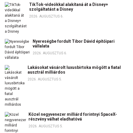
TikTok-videókkal alakítaná át a Disney+
szolgáltatást a Disney
2026. AUGUSZTUS 6.
Nyereségbe fordult Tibor Dávid építőipari
vállalata
2026. AUGUSZTUS 6.
Lakásokat vásárolt luxusbirtoka mögött a fiatal
ausztrál milliárdos
2026. AUGUSZTUS 5.
Közel negyvenezer milliárd forintnyi SpaceX-
részvény válhat eladhatóvá
2026. AUGUSZTUS 5.