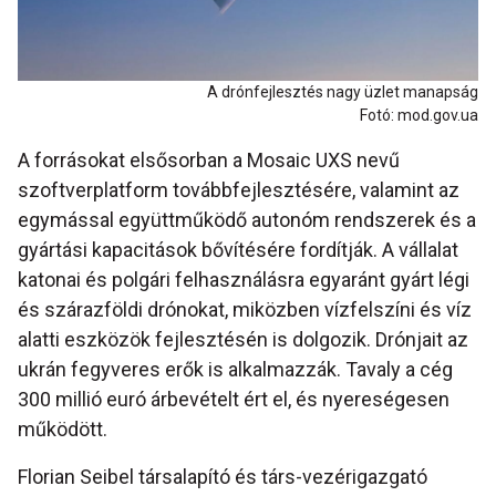
A drónfejlesztés nagy üzlet manapság
Fotó: mod.gov.ua
A forrásokat elsősorban a Mosaic UXS nevű
szoftverplatform továbbfejlesztésére, valamint az
egymással együttműködő autonóm rendszerek és a
gyártási kapacitások bővítésére fordítják. A vállalat
katonai és polgári felhasználásra egyaránt gyárt légi
és szárazföldi drónokat, miközben vízfelszíni és víz
alatti eszközök fejlesztésén is dolgozik. Drónjait az
ukrán fegyveres erők is alkalmazzák. Tavaly a cég
300 millió euró árbevételt ért el, és nyereségesen
működött.
Florian Seibel társalapító és társ-vezérigazgató