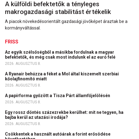
A külföldi befektetők a tényleges
makrogazdasági stabilitást értékelik
A piacok növekedésorientált gazdasági jövőképet áraztak be a
kormányváltással.
FRISS
Az egyik szélsőségből a másikba fordulnak a magyar
befektetők, és még csak most indulunk el az euró felé
2026. AUGUSZTUS 8.
A Ryanair behúzza a féket a Mol által kiszemelt szerbiai
kőolajfinomító miatt
2026. AUGUSZTUS 8.
A papírforma győzött a Tisza Párt államfőjelölésén
2026. AUGUSZTUS 8.
Egy rossz döntés százezrekbe kerülhet: mit ne tegyen, ha
bajba kerül az utazási irodája?
2026. AUGUSZTUS 8.
Csökkentek a használt autóárak a forint erősödése