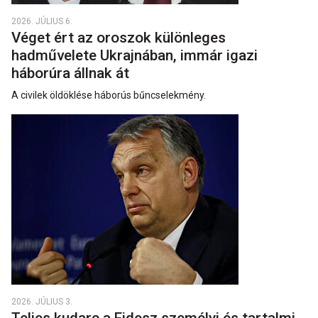
2026. JÚLIUS 6.
Véget ért az oroszok különleges
hadművelete Ukrajnában, immár igazi
háborúra állnak át
A civilek öldöklése háborús bűncselekmény.
2026. JÚLIUS 3.