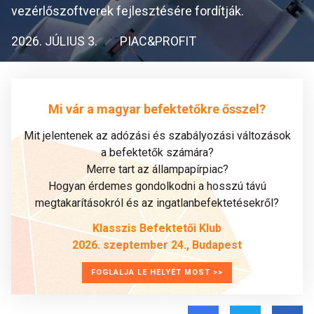
vezérlőszoftverek fejlesztésére fordítják.
2026. JÚLIUS 3.
PIAC&PROFIT
Mi vár a magyar befektetőkre ősszel?
Mit jelentenek az adózási és szabályozási változások
a befektetők számára?
Merre tart az állampapírpiac?
Hogyan érdemes gondolkodni a hosszú távú
megtakarításokról és az ingatlanbefektetésekről?
Klasszis Befektetői Klub
2026. szeptember 24., Budapest
FOGLALJA LE HELYÉT MOST >>