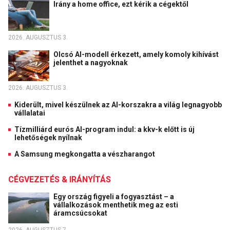
Irány a home office, ezt kérik a cégektől
2026. AUGUSZTUS 3.
Olcsó AI-modell érkezett, amely komoly kihívást
jelenthet a nagyoknak
2026. AUGUSZTUS 3.
Kiderült, mivel készülnek az AI-korszakra a világ legnagyobb
vállalatai
Tízmilliárd eurós AI-program indul: a kkv-k előtt is új
lehetőségek nyílnak
A Samsung megkongatta a vészharangot
CÉGVEZETÉS & IRÁNYÍTÁS
Egy ország figyeli a fogyasztást – a
vállalkozások menthetik meg az esti
áramcsúcsokat