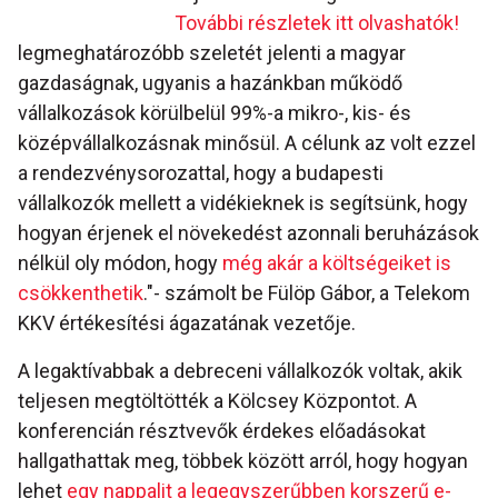
További részletek itt olvashatók!
legmeghatározóbb szeletét jelenti a magyar
gazdaságnak, ugyanis a hazánkban működő
vállalkozások körülbelül 99%-a mikro-, kis- és
középvállalkozásnak minősül. A célunk az volt ezzel
a rendezvénysorozattal, hogy a budapesti
vállalkozók mellett a vidékieknek is segítsünk, hogy
hogyan érjenek el növekedést azonnali beruházások
nélkül oly módon, hogy
még akár a költségeiket is
csökkenthetik
."- számolt be Fülöp Gábor, a Telekom
KKV értékesítési ágazatának vezetője.
A legaktívabbak a debreceni vállalkozók voltak, akik
teljesen megtöltötték a Kölcsey Központot. A
konferencián résztvevők érdekes előadásokat
hallgathattak meg, többek között arról, hogy hogyan
lehet
egy nappalit a legegyszerűbben korszerű e-