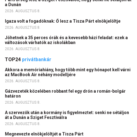
a Dunán
2026. AUGUSZTUS 8.
Igaza volt a fogadóknak: Ő lesz a Tisza Párt elnökjelöltje
2026. AUGUSZTUS 8.
Jöhetnek a 35 perces órák és a kevesebb házi feladat: ezek a
változások várhatók az iskolákban
2026. AUGUSZTUS 8.
TOP24
privátbankár
Akkora a memóriahiány, hogy több mint egy hónapot kell várni
az MacBook Air néhány modelljére
2026. AUGUSZTUS 8.
Gázvezeték közelében robbant fel egy drón a román-bolgár
határon
2026. AUGUSZTUS 8.
A szervezők után a kormány is figyelmeztet: senki ne sétáljon
át a Dunán a Sziget Fesztiválra
2026. AUGUSZTUS 8.
Megnevezte elnökjelöltjét a Tisza Párt