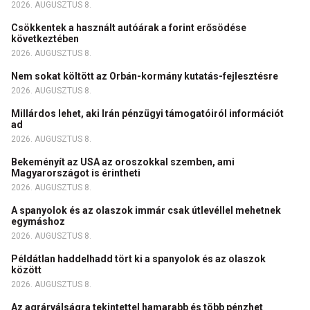
2026. AUGUSZTUS 8.
Csökkentek a használt autóárak a forint erősödése
következtében
2026. AUGUSZTUS 8.
Nem sokat költött az Orbán-kormány kutatás-fejlesztésre
2026. AUGUSZTUS 8.
Millárdos lehet, aki Irán pénzügyi támogatóiról információt
ad
2026. AUGUSZTUS 8.
Bekeményít az USA az oroszokkal szemben, ami
Magyarországot is érintheti
2026. AUGUSZTUS 8.
A spanyolok és az olaszok immár csak útlevéllel mehetnek
egymáshoz
2026. AUGUSZTUS 8.
Példátlan haddelhadd tört ki a spanyolok és az olaszok
között
2026. AUGUSZTUS 8.
Az agrárválságra tekintettel hamarabb és több pénzhet