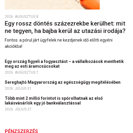
2026. AUGUSZTUS 8.
Egy rossz döntés százezrekbe kerülhet: mit
ne tegyen, ha bajba kerül az utazási irodája?
Fontos: a pórul járt ügyfelek ne kezdjenek idő előtti egyéni
akciókba!
Egy ország figyeli a fogyasztást – a vállalkozások menthetik
meg az esti áramcsúcsokat
2026. AUGUSZTUS 7.
Sereghajtó Magyarország az egészségügy megítélésében
2026. JÚLIUS 31.
Több mint 2 millió forintot is spórolhatnak az első
lakásvásárlók egy jó bankválasztással
2026. JÚLIUS 27.
PÉNZSZERZÉS