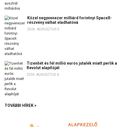
Közel negyvenezer milliárd forintnyi SpaceX-
részvény válhat eladhatóvá
2026. AUGUSZTUS 5.
Tizenhét és fél millió eurós jutalék miatt perlik a
Revolut alapítóját
2026. AUGUSZTUS 4.
TOVÁBBI HÍREK >