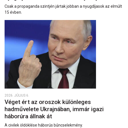
Csak a propaganda szintjén jártak jobban a nyugdíjasok az elmúlt
15 évben.
2026. JÚLIUS 6.
Véget ért az oroszok különleges
hadművelete Ukrajnában, immár igazi
háborúra állnak át
A civilek öldöklése háborús bűncselekmény.