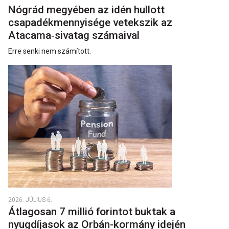
Nógrád megyében az idén hullott
csapadékmennyisége vetekszik az
Atacama‑sivatag számaival
Erre senki nem számított.
2026. JÚLIUS 6.
Átlagosan 7 millió forintot buktak a
nyugdíjasok az Orbán-kormány idején