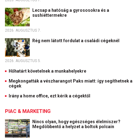
2026. AUGUSZTUS 7.
Lecsap a hatóság a gyrososokra és a
sushiéttermekre
2026. AUGUSZTUS 7.
Rég nem látott fordulat a családi cégeknél
2026. AUGUSZTUS 5.
Hőhatárt követelnek a munkahelyekre
Megkongatták a vészharangot Paks miatt: így segíthetnek a
cégek
Irány a home office, ezt kérik a cégektől
PIAC & MARKETING
Nincs olyan, hogy egészséges élelmiszer?
Megdöbbentő a helyzet a boltok polcain