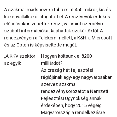
A szakmai roadshow-ra több mint 450 mikro-, kis és
középvállalkozó látogatott el. A résztvevők érdekes
előadásokon vehettek részt, valamint személyre
szabott információkat kaphattak szakértőktől. A
rendezvényen a Telekom mellett, a K&H, a Microsoft
és az Opten is képviseltette magát.
,,A KKV szektor
Hogyan költsünk el 8200
az egyik
milliárdot?
Az ország hét fejlesztési
régiójának egy-egy nagyvárosában
szervez szakmai
rendezvénysorozatot a Nemzeti
Fejlesztési Ügynökség annak
érdekében, hogy 2015 végéig
Magyarország a rendelkezésre