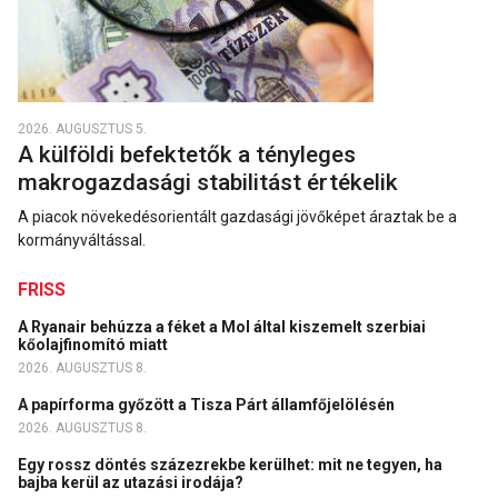
2026. AUGUSZTUS 5.
A külföldi befektetők a tényleges
makrogazdasági stabilitást értékelik
A piacok növekedésorientált gazdasági jövőképet áraztak be a
kormányváltással.
FRISS
A Ryanair behúzza a féket a Mol által kiszemelt szerbiai
kőolajfinomító miatt
2026. AUGUSZTUS 8.
A papírforma győzött a Tisza Párt államfőjelölésén
2026. AUGUSZTUS 8.
Egy rossz döntés százezrekbe kerülhet: mit ne tegyen, ha
bajba kerül az utazási irodája?