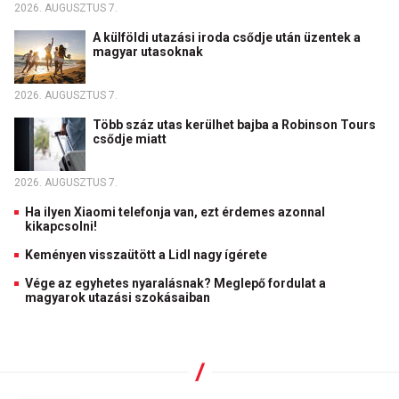
2026. AUGUSZTUS 7.
A külföldi utazási iroda csődje után üzentek a
magyar utasoknak
2026. AUGUSZTUS 7.
Több száz utas kerülhet bajba a Robinson Tours
csődje miatt
2026. AUGUSZTUS 7.
Ha ilyen Xiaomi telefonja van, ezt érdemes azonnal
kikapcsolni!
Keményen visszaütött a Lidl nagy ígérete
Vége az egyhetes nyaralásnak? Meglepő fordulat a
magyarok utazási szokásaiban