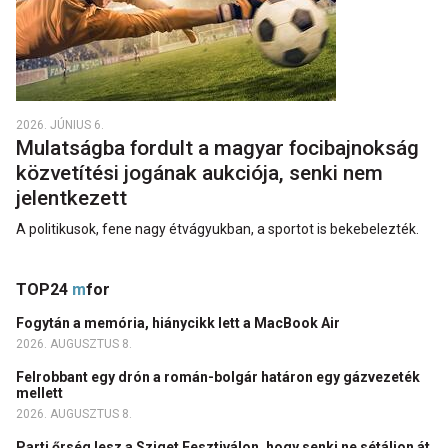
2026. JÚNIUS 6.
Mulatságba fordult a magyar focibajnokság
közvetítési jogának aukciója, senki nem
jelentkezett
A politikusok, fene nagy étvágyukban, a sportot is bekebelezték.
TOP24
m
for
Fogytán a memória, hiánycikk lett a MacBook Air
2026. AUGUSZTUS 8.
Felrobbant egy drón a román-bolgár határon egy gázvezeték
mellett
2026. AUGUSZTUS 8.
Parti őrség lesz a Sziget Fesztiválon, hogy senki ne sétáljon át