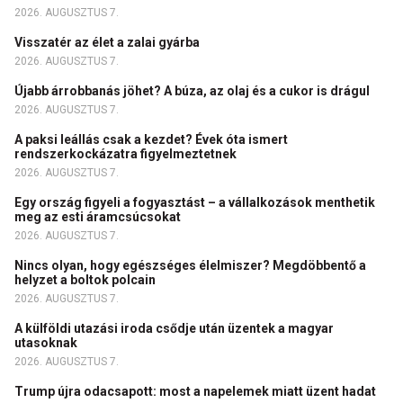
2026. AUGUSZTUS 7.
Visszatér az élet a zalai gyárba
2026. AUGUSZTUS 7.
Újabb árrobbanás jöhet? A búza, az olaj és a cukor is drágul
2026. AUGUSZTUS 7.
A paksi leállás csak a kezdet? Évek óta ismert
rendszerkockázatra figyelmeztetnek
2026. AUGUSZTUS 7.
Egy ország figyeli a fogyasztást – a vállalkozások menthetik
meg az esti áramcsúcsokat
2026. AUGUSZTUS 7.
Nincs olyan, hogy egészséges élelmiszer? Megdöbbentő a
helyzet a boltok polcain
2026. AUGUSZTUS 7.
A külföldi utazási iroda csődje után üzentek a magyar
utasoknak
2026. AUGUSZTUS 7.
Trump újra odacsapott: most a napelemek miatt üzent hadat