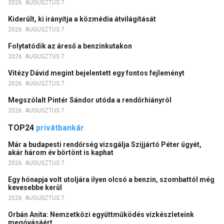
2026. AUGUSZTUS 7.
Kiderült, ki irányítja a közmédia átvilágítását
2026. AUGUSZTUS 7.
Folytatódik az áreső a benzinkutakon
2026. AUGUSZTUS 7.
Vitézy Dávid megint bejelentett egy fontos fejleményt
2026. AUGUSZTUS 7.
Megszólalt Pintér Sándor utóda a rendőrhiányról
2026. AUGUSZTUS 7.
TOP24
privátbankár
Már a budapesti rendőrség vizsgálja Szijjártó Péter ügyét,
akár három év börtönt is kaphat
2026. AUGUSZTUS 7.
Egy hónapja volt utoljára ilyen olcsó a benzin, szombattól még
kevesebbe kerül
2026. AUGUSZTUS 7.
Orbán Anita: Nemzetközi együttműködés vízkészleteink
megóvásáért