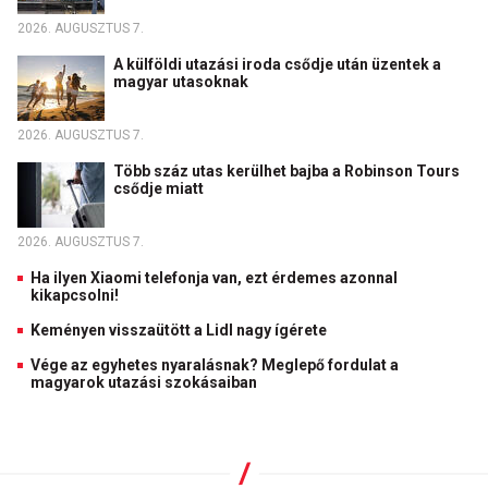
2026. AUGUSZTUS 7.
A külföldi utazási iroda csődje után üzentek a
magyar utasoknak
2026. AUGUSZTUS 7.
Több száz utas kerülhet bajba a Robinson Tours
csődje miatt
2026. AUGUSZTUS 7.
Ha ilyen Xiaomi telefonja van, ezt érdemes azonnal
kikapcsolni!
Keményen visszaütött a Lidl nagy ígérete
Vége az egyhetes nyaralásnak? Meglepő fordulat a
magyarok utazási szokásaiban