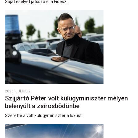
Saját esélyét játssza el a Fidesz.
2026. JÚLIUS 2.
Szijjártó Péter volt külügyminiszter mélyen
belenyúlt a zsírosbödönbe
Szerette a volt külügyminiszter a luxust.