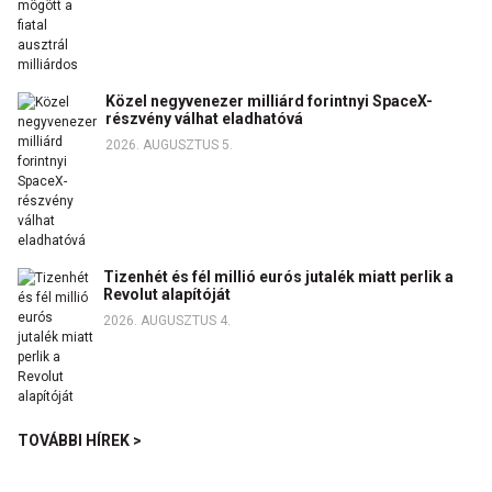
Közel negyvenezer milliárd forintnyi SpaceX-
részvény válhat eladhatóvá
2026. AUGUSZTUS 5.
Tizenhét és fél millió eurós jutalék miatt perlik a
Revolut alapítóját
2026. AUGUSZTUS 4.
TOVÁBBI HÍREK >