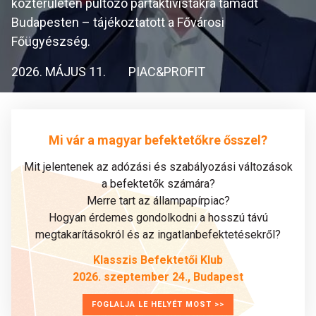
közterületen pultozó pártaktivistákra támadt
Budapesten – tájékoztatott a Fővárosi
Főügyészség.
2026. MÁJUS 11.
PIAC&PROFIT
Mi vár a magyar befektetőkre ősszel?
Mit jelentenek az adózási és szabályozási változások
a befektetők számára?
Merre tart az állampapírpiac?
Hogyan érdemes gondolkodni a hosszú távú
megtakarításokról és az ingatlanbefektetésekről?
Klasszis Befektetői Klub
2026. szeptember 24., Budapest
FOGLALJA LE HELYÉT MOST >>