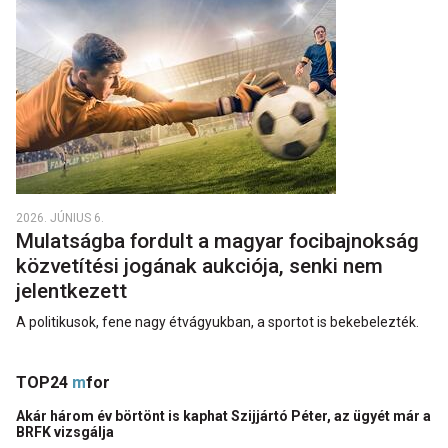
2026. JÚNIUS 6.
Mulatságba fordult a magyar focibajnokság
közvetítési jogának aukciója, senki nem
jelentkezett
A politikusok, fene nagy étvágyukban, a sportot is bekebelezték.
TOP24
m
for
Akár három év börtönt is kaphat Szijjártó Péter, az ügyét már a
BRFK vizsgálja