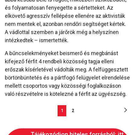
és folyamatosan fenyegette a sértetteket. Az
elkövető agresszív fellépése ellenére az aktivisták
nem mentek el, azonban rendőri segítséget kértek.
A vádlottal szemben a járőrök még a helyszínen
intézkedtek – ismertették.
A bűncselekményeket beismerő és megbánást
kifejező férfit 4 rendbeli közösség tagja elleni
erőszak kísérletével vádolták meg. A felfüggesztett
börtönbüntetés és a pártfogó felügyelet elrendelése
mellett csoportos vagy közösségi foglalkozáson
való részvételre is kötelezné a férfit az ügyészség.
1
2
Tájékozódjon hiteles forrásból: itt