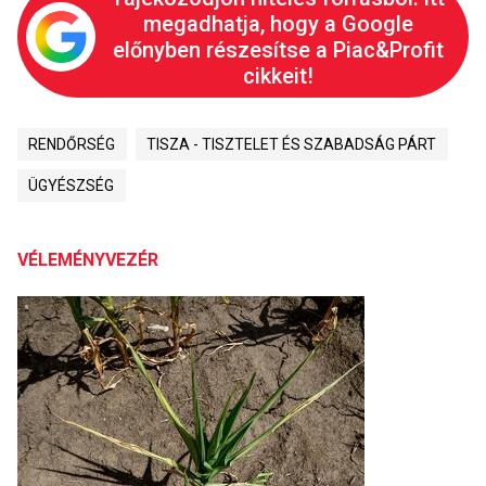
megadhatja, hogy a Google
előnyben részesítse a Piac&Profit
cikkeit!
RENDŐRSÉG
TISZA - TISZTELET ÉS SZABADSÁG PÁRT
ÜGYÉSZSÉG
VÉLEMÉNYVEZÉR