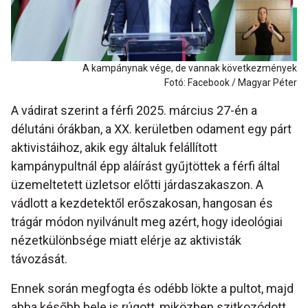
A kampánynak vége, de vannak következmények
Fotó: Facebook / Magyar Péter
A vádirat szerint a férfi 2025. március 27-én a
délutáni órákban, a XX. kerületben odament egy párt
aktivistáihoz, akik egy általuk felállított
kampánypultnál épp aláírást gyűjtöttek a férfi által
üzemeltetett üzletsor előtti járdaszakaszon. A
vádlott a kezdetektől erőszakosan, hangosan és
trágár módon nyilvánult meg azért, hogy ideológiai
nézetkülönbsége miatt elérje az aktivisták
távozását.
Ennek során megfogta és odébb lökte a pultot, majd
abba később bele is rúgott, miközben szitkozódott,