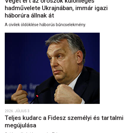
Véget ért az oroszok különleges
hadművelete Ukrajnában, immár igazi
háborúra állnak át
A civilek öldöklése háborús bűncselekmény.
2026. JÚLIUS 3.
Teljes kudarc a Fidesz személyi és tartalmi
megújulása