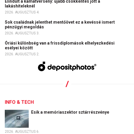
Elindult a kamatverseny: újabb csökkentés jött a
lakáshiteleknél
2026. AUGUSZTUS 4.
Sok családnak jelenthet mentőövet ez a kevéssé ismert
pénzügyi megoldás
2026. AUGUSZTUS 3.
Óriási különbség van a frissdiplomások elhelyezkedési
esélyei között
2026. AUGUSZTUS 2.
INFO & TECH
Esik a memóriaszektor sztárrészvénye
2026. AUGUSZTUS 6.