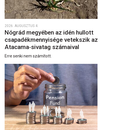
2026. AUGUSZTUS 4.
Nógrád megyében az idén hullott
csapadékmennyisége vetekszik az
Atacama‑sivatag számaival
Erre senki nem számított.