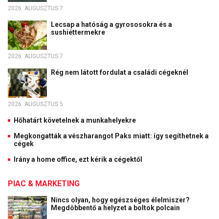
2026. AUGUSZTUS 7.
Lecsap a hatóság a gyrososokra és a
sushiéttermekre
2026. AUGUSZTUS 7.
Rég nem látott fordulat a családi cégeknél
2026. AUGUSZTUS 5.
Hőhatárt követelnek a munkahelyekre
Megkongatták a vészharangot Paks miatt: így segíthetnek a
cégek
Irány a home office, ezt kérik a cégektől
PIAC & MARKETING
Nincs olyan, hogy egészséges élelmiszer?
Megdöbbentő a helyzet a boltok polcain