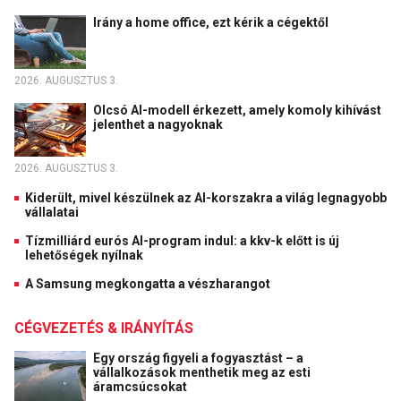
Irány a home office, ezt kérik a cégektől
2026. AUGUSZTUS 3.
Olcsó AI-modell érkezett, amely komoly kihívást
jelenthet a nagyoknak
2026. AUGUSZTUS 3.
Kiderült, mivel készülnek az AI-korszakra a világ legnagyobb
vállalatai
Tízmilliárd eurós AI-program indul: a kkv-k előtt is új
lehetőségek nyílnak
A Samsung megkongatta a vészharangot
CÉGVEZETÉS & IRÁNYÍTÁS
Egy ország figyeli a fogyasztást – a
vállalkozások menthetik meg az esti
áramcsúcsokat