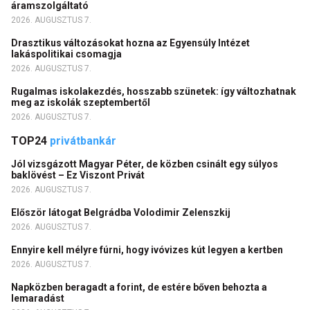
áramszolgáltató
2026. AUGUSZTUS 7.
Drasztikus változásokat hozna az Egyensúly Intézet
lakáspolitikai csomagja
2026. AUGUSZTUS 7.
Rugalmas iskolakezdés, hosszabb szünetek: így változhatnak
meg az iskolák szeptembertől
2026. AUGUSZTUS 7.
TOP24
privátbankár
Jól vizsgázott Magyar Péter, de közben csinált egy súlyos
baklövést – Ez Viszont Privát
2026. AUGUSZTUS 7.
Először látogat Belgrádba Volodimir Zelenszkij
2026. AUGUSZTUS 7.
Ennyire kell mélyre fúrni, hogy ivóvizes kút legyen a kertben
2026. AUGUSZTUS 7.
Napközben beragadt a forint, de estére bőven behozta a
lemaradást