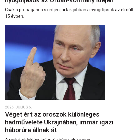
Csak a propaganda szintjén jártak jobban a nyugdíjasok az elmúlt
15 évben.
2026. JÚLIUS 6.
Véget ért az oroszok különleges
hadművelete Ukrajnában, immár igazi
háborúra állnak át
A civilek öldöklése háborús bűncselekmény.