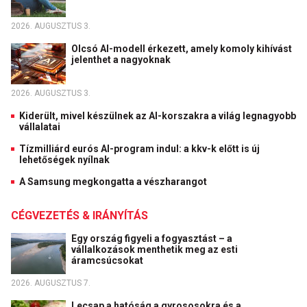
2026. AUGUSZTUS 3.
Olcsó AI-modell érkezett, amely komoly kihívást
jelenthet a nagyoknak
2026. AUGUSZTUS 3.
Kiderült, mivel készülnek az AI-korszakra a világ legnagyobb
vállalatai
Tízmilliárd eurós AI-program indul: a kkv-k előtt is új
lehetőségek nyílnak
A Samsung megkongatta a vészharangot
CÉGVEZETÉS & IRÁNYÍTÁS
Egy ország figyeli a fogyasztást – a
vállalkozások menthetik meg az esti
áramcsúcsokat
2026. AUGUSZTUS 7.
Lecsap a hatóság a gyrososokra és a