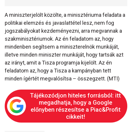
A miniszterjelölt közölte, a minisztériuma feladata a
politikai elemzés és javaslattétel lesz, nem fog
jogszabályokat kezdeményezni, arra megvannak a
szakminisztériumok. Az én feladatom az, hogy
mindenben segítsem a miniszterelnök munkáját,
illetve minden miniszter munkáját, hogy tartsák azt
az irányt, amit a Tisza programja kijelölt. Az én
feladatom az, hogy a Tisza a kampányban tett
minden ígértét megvalósítsa – összegzett. (MTI)
Tájékozódjon hiteles forrásból: itt
megadhatja, hogy a Google
előnyben részesítse a Piac&Profit
cikkeit!