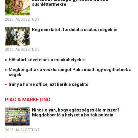
sushiéttermekre
2026. AUGUSZTUS 7.
Rég nem látott fordulat a családi cégeknél
2026. AUGUSZTUS 5.
Hőhatárt követelnek a munkahelyekre
Megkongatták a vészharangot Paks miatt: így segíthetnek a
cégek
Irány a home office, ezt kérik a cégektől
PIAC & MARKETING
Nincs olyan, hogy egészséges élelmiszer?
Megdöbbentő a helyzet a boltok polcain
2026. AUGUSZTUS 7.