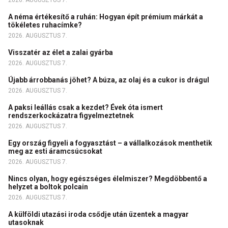
A néma értékesítő a ruhán: Hogyan épít prémium márkát a
tökéletes ruhacímke?
2026. AUGUSZTUS 7.
Visszatér az élet a zalai gyárba
2026. AUGUSZTUS 7.
Újabb árrobbanás jöhet? A búza, az olaj és a cukor is drágul
2026. AUGUSZTUS 7.
A paksi leállás csak a kezdet? Évek óta ismert
rendszerkockázatra figyelmeztetnek
2026. AUGUSZTUS 7.
Egy ország figyeli a fogyasztást – a vállalkozások menthetik
meg az esti áramcsúcsokat
2026. AUGUSZTUS 7.
Nincs olyan, hogy egészséges élelmiszer? Megdöbbentő a
helyzet a boltok polcain
2026. AUGUSZTUS 7.
A külföldi utazási iroda csődje után üzentek a magyar
utasoknak