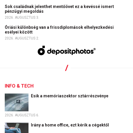
Sok családnak jelenthet mentőövet ez a kevéssé ismert
pénzügyi megoldás
2026. AUGUSZTUS 3.
Óriási különbség van a frissdiplomások elhelyezkedési
esélyei között
2026. AUGUSZTUS 2.
INFO & TECH
Esik a memóriaszektor sztárrészvénye
2026. AUGUSZTUS 6.
Irány a home office, ezt kérik a cégektől