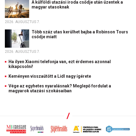
A külföldi utazási iroda csődje után üzentek a
magyar utasoknak
2026. AUGUSZTUS 7.
Több száz utas kerülhet bajba a Robinson Tours
csődje miatt
2026. AUGUSZTUS 7.
Ha ilyen Xiaomi telefonja van, ezt érdemes azonnal
kikapcsolni!
Keményen visszaütött a Lidl nagy ígérete
Vége az egyhetes nyaralásnak? Meglepő fordulat a
magyarok utazási szokásaiban