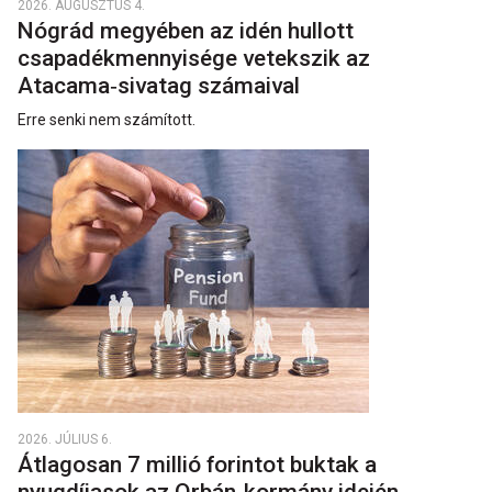
2026. AUGUSZTUS 4.
Nógrád megyében az idén hullott
csapadékmennyisége vetekszik az
Atacama‑sivatag számaival
Erre senki nem számított.
2026. JÚLIUS 6.
Átlagosan 7 millió forintot buktak a
nyugdíjasok az Orbán-kormány idején