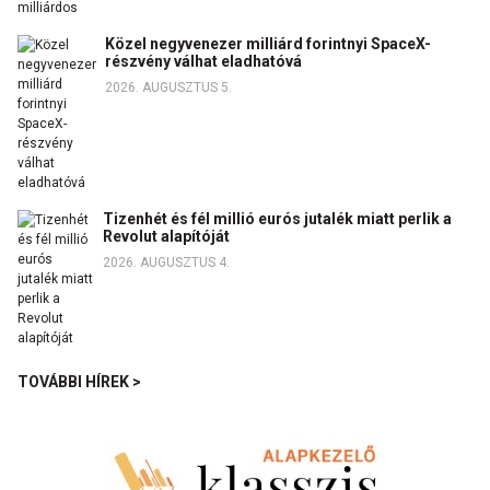
Közel negyvenezer milliárd forintnyi SpaceX-
részvény válhat eladhatóvá
2026. AUGUSZTUS 5.
Tizenhét és fél millió eurós jutalék miatt perlik a
Revolut alapítóját
2026. AUGUSZTUS 4.
TOVÁBBI HÍREK >