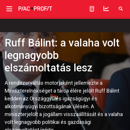
Ruff Bálint: a valaha volt
legnagyobb
elszámoltatás lesz
A rendszerváltás motorjaként jellemezte a
Miniszterelnökséget a tárca élére jelölt Ruff Bálint
kedden az Országgyűlés igazságügyi és
alkotmányügyi bizottságának ülésén. A
miniszterjelölt a jogállam visszaállítását és a valaha
volt legnagyobb politikai és gazdasági
elszámoltatást ígérte.