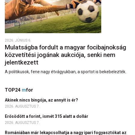
2026. JÚNIUS 6.
Mulatságba fordult a magyar focibajnokság
közvetítési jogának aukciója, senki nem
jelentkezett
A politikusok, fene nagy étvágyukban, a sportot is bekebelezték.
TOP24
m
for
Akinek nincs bingója, az annyit is ér?
2026. AUGUSZTUS 7.
Erősödött a forint, ismét 315 alatt a dollár
2026. AUGUSZTUS 7.
Romániában már lekapcsolhatja a nagy ipari fogyasztókat az