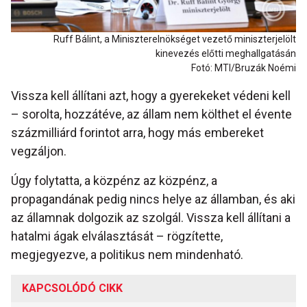
Ruff Bálint, a Miniszterelnökséget vezető miniszterjelölt
kinevezés előtti meghallgatásán
Fotó: MTI/Bruzák Noémi
Vissza kell állítani azt, hogy a gyerekeket védeni kell
– sorolta, hozzátéve, az állam nem költhet el évente
százmilliárd forintot arra, hogy más embereket
vegzáljon.
Úgy folytatta, a közpénz az közpénz, a
propagandának pedig nincs helye az államban, és aki
az államnak dolgozik az szolgál. Vissza kell állítani a
hatalmi ágak elválasztását – rögzítette,
megjegyezve, a politikus nem mindenható.
KAPCSOLÓDÓ CIKK