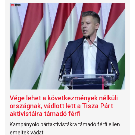
Vége lehet a következmények nélküli
országnak, vádlott lett a Tisza Párt
aktivistáira támadó férfi
Kampányoló pártaktivistákra támadó férfi ellen
emeltek vádat.