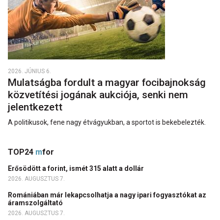
2026. JÚNIUS 6.
Mulatságba fordult a magyar focibajnokság
közvetítési jogának aukciója, senki nem
jelentkezett
A politikusok, fene nagy étvágyukban, a sportot is bekebelezték.
TOP24
m
for
Erősödött a forint, ismét 315 alatt a dollár
2026. AUGUSZTUS 7.
Romániában már lekapcsolhatja a nagy ipari fogyasztókat az
áramszolgáltató
2026. AUGUSZTUS 7.