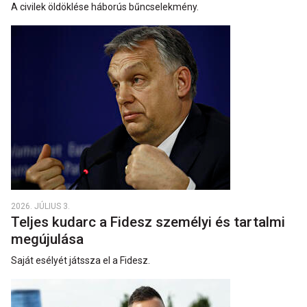
A civilek öldöklése háborús bűncselekmény.
2026. JÚLIUS 3.
Teljes kudarc a Fidesz személyi és tartalmi
megújulása
Saját esélyét játssza el a Fidesz.