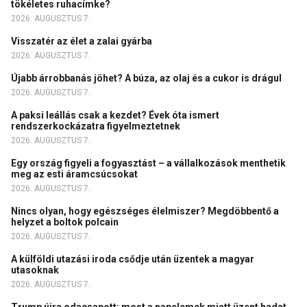
tökéletes ruhacímke?
2026. AUGUSZTUS 7.
Visszatér az élet a zalai gyárba
2026. AUGUSZTUS 7.
Újabb árrobbanás jöhet? A búza, az olaj és a cukor is drágul
2026. AUGUSZTUS 7.
A paksi leállás csak a kezdet? Évek óta ismert
rendszerkockázatra figyelmeztetnek
2026. AUGUSZTUS 7.
Egy ország figyeli a fogyasztást – a vállalkozások menthetik
meg az esti áramcsúcsokat
2026. AUGUSZTUS 7.
Nincs olyan, hogy egészséges élelmiszer? Megdöbbentő a
helyzet a boltok polcain
2026. AUGUSZTUS 7.
A külföldi utazási iroda csődje után üzentek a magyar
utasoknak
2026. AUGUSZTUS 7.