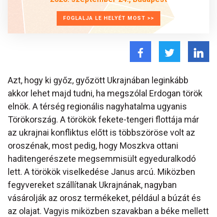
FOGLALJA LE HELYÉT MOST >>
Azt, hogy ki győz, győzött Ukrajnában leginkább
akkor lehet majd tudni, ha megszólal Erdogan török
elnök. A térség regionális nagyhatalma ugyanis
Törökország. A törökök fekete-tengeri flottája már
az ukrajnai konfliktus előtt is többszöröse volt az
oroszénak, most pedig, hogy Moszkva ottani
haditengerészete megsemmisült egyeduralkodó
lett. A törökök viselkedése Janus arcú. Miközben
fegyvereket szállítanak Ukrajnának, nagyban
vásárolják az orosz termékeket, például a búzát és
az olajat. Vagyis miközben szavakban a béke mellett