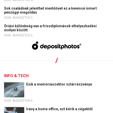
2026. AUGUSZTUS 4.
Sok családnak jelenthet mentőövet ez a kevéssé ismert
pénzügyi megoldás
2026. AUGUSZTUS 3.
Óriási különbség van a frissdiplomások elhelyezkedési
esélyei között
2026. AUGUSZTUS 2.
INFO & TECH
Esik a memóriaszektor sztárrészvénye
2026. AUGUSZTUS 6.
Irány a home office, ezt kérik a cégektől