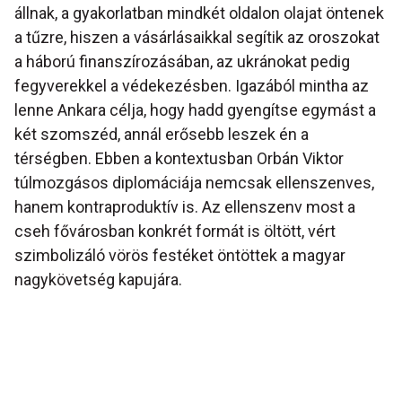
állnak, a gyakorlatban mindkét oldalon olajat öntenek
a tűzre, hiszen a vásárlásaikkal segítik az oroszokat
a háború finanszírozásában, az ukránokat pedig
fegyverekkel a védekezésben. Igazából mintha az
lenne Ankara célja, hogy hadd gyengítse egymást a
két szomszéd, annál erősebb leszek én a
térségben. Ebben a kontextusban Orbán Viktor
túlmozgásos diplomáciája nemcsak ellenszenves,
hanem kontraproduktív is. Az ellenszenv most a
cseh fővárosban konkrét formát is öltött, vért
szimbolizáló vörös festéket öntöttek a magyar
nagykövetség kapujára.