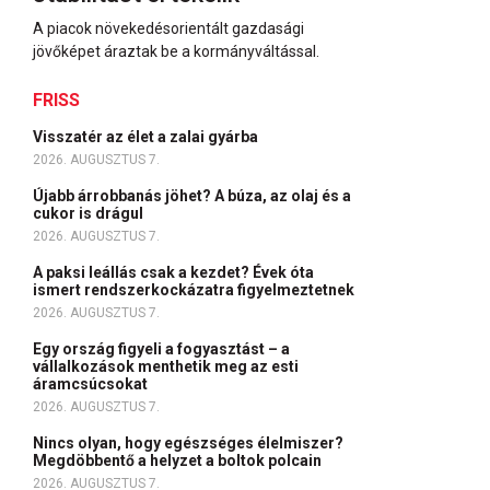
A piacok növekedésorientált gazdasági
jövőképet áraztak be a kormányváltással.
FRISS
Visszatér az élet a zalai gyárba
2026. AUGUSZTUS 7.
Újabb árrobbanás jöhet? A búza, az olaj és a
cukor is drágul
2026. AUGUSZTUS 7.
A paksi leállás csak a kezdet? Évek óta
ismert rendszerkockázatra figyelmeztetnek
2026. AUGUSZTUS 7.
Egy ország figyeli a fogyasztást – a
vállalkozások menthetik meg az esti
áramcsúcsokat
2026. AUGUSZTUS 7.
Nincs olyan, hogy egészséges élelmiszer?
Megdöbbentő a helyzet a boltok polcain
2026. AUGUSZTUS 7.