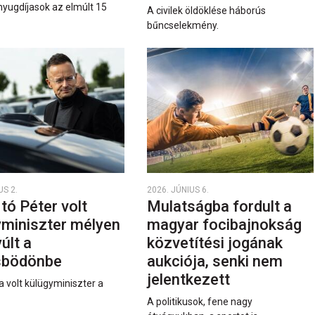
nyugdíjasok az elmúlt 15
A civilek öldöklése háborús
bűncselekmény.
US 2.
2026. JÚNIUS 6.
rtó Péter volt
Mulatságba fordult a
yminiszter mélyen
magyar focibajnokság
últ a
közvetítési jogának
sbödönbe
aukciója, senki nem
jelentkezett
a volt külügyminiszter a
A politikusok, fene nagy