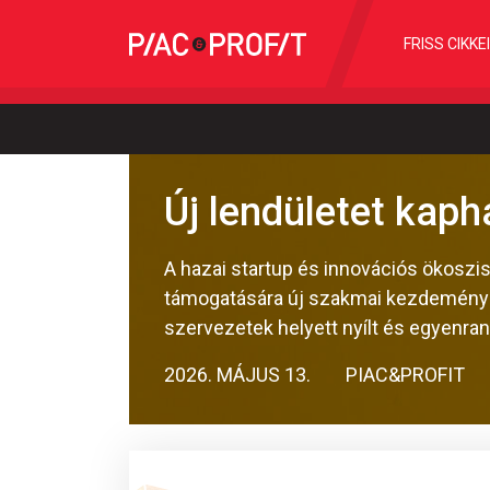
FRISS CIKKE
Új lendületet kaph
A hazai startup és innovációs ökoszi
támogatására új szakmai kezdeménye
szervezetek helyett nyílt és egyenra
2026. MÁJUS 13.
PIAC&PROFIT