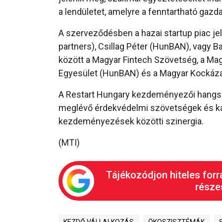
a lendületet, amelyre a fenntartható ga
A szerveződésben a hazai startup piac je
partners), Csillag Péter (HunBAN), vagy B
között a Magyar Fintech Szövetség, a Mag
Egyesület (HunBAN) és a Magyar Kockáza
A Restart Hungary kezdeményezői hangsúl
meglévő érdekvédelmi szövetségek és kam
kezdeményezések közötti szinergia.
(MTI)
Tájékozódjon hiteles forr
részes