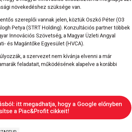
zdasági növekedéshez szüksége van.
lentős szereplői vannak jelen, köztük Oszkó Péter (O3
alogh Petya (STRT Holding). Konzultációs partner többek
yar Innovációs Szövetség, a Magyar Üzleti Angyal
ti- és Magántőke Egyesület (HVCA).
yozzák, a szervezet nem kívánja elvenni a már
arák feladatait, működésének alapelve a korábbi
ásból: itt megadhatja, hogy a Google előnyben
ítse a Piac&Profit cikkeit!