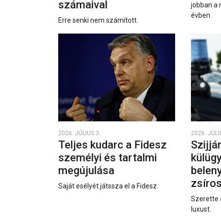
számaival
jobban a 
évben.
Erre senki nem számított.
2026. JÚLIUS 3.
2026. JÚLI
Teljes kudarc a Fidesz
Szijjá
személyi és tartalmi
külüg
megújulása
beleny
zsíro
Saját esélyét játssza el a Fidesz.
Szerette 
luxust.