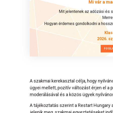
Mi vár a ma
Mit jelentenek az adózási és 
Merre 
Hogyan érdemes gondolkodni a hosszú 
Klas
2026. s
FOGL
A szakmai kerekasztal célja, hogy nyilván
ügyei mellett, pozitív változást érjen el 
moderálásával és a közös ügyek nyilváno
A tájékoztatás szerint a Restart Hungary
jelenik meg, szakmai egyeztetéseket ind