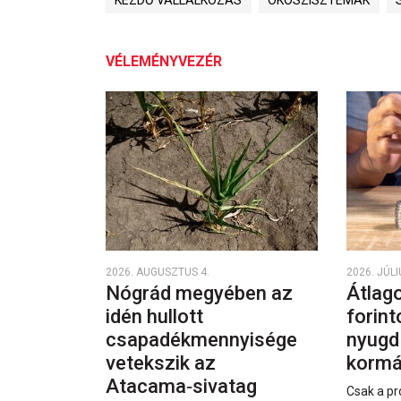
KEZDŐ VÁLLALKOZÁS
ÖKOSZISZTÉMÁK
VÉLEMÉNYVEZÉR
2026. AUGUSZTUS 4.
2026. JÚLI
Nógrád megyében az
Átlago
idén hullott
forint
csapadékmennyisége
nyugd
vetekszik az
kormá
Atacama‑sivatag
Csak a pr