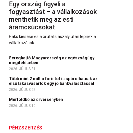
Egy ország figyeli a
fogyasztást – a vállalkozások
menthetik meg az esti
áramcsúcsokat
Paks kiesése és a brutális aszály után lépnek a
vállalkozások.
Sereghajtó Magyarország az egészségügy
megítélésében
2026. JÚLIUS 31.
Több mint 2 millió forintot is spórolhatnak az
első lakásvásárlók egy jó bankválasztással
2026. JÚLIUS 27.
Mérföldkő az űrversenyben
2026. JÚLIUS 10.
PÉNZSZERZÉS