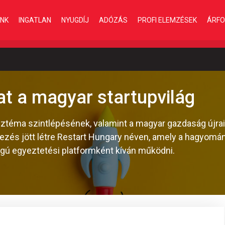
INK
INGATLAN
NYUGDÍJ
ADÓZÁS
PROFI ELEMZÉSEK
ÁRFO
at a magyar startupvilág
sztéma szintlépésének, valamint a magyar gazdaság újra
zés jött létre Restart Hungary néven, amely a hagyomá
ngú egyeztetési platformként kíván működni.