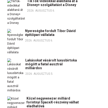
TikTok-videókkal alakítaná át a
Disney+ szolgáltatást a Disney
2026. AUGUSZTUS 6.
Nyereségbe fordult Tibor Dávid
építőipari vállalata
2026. AUGUSZTUS 6.
Lakásokat vásárolt luxusbirtoka
mögött a fiatal ausztrál
milliárdos
2026. AUGUSZTUS 5.
Közel negyvenezer milliárd
forintnyi SpaceX-részvény válhat
eladhatóvá