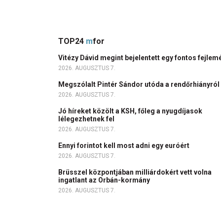
TOP24
m
for
Vitézy Dávid megint bejelentett egy fontos fejlem
2026. AUGUSZTUS 7.
Megszólalt Pintér Sándor utóda a rendőrhiányról
2026. AUGUSZTUS 7.
Jó híreket közölt a KSH, főleg a nyugdíjasok
lélegezhetnek fel
2026. AUGUSZTUS 7.
Ennyi forintot kell most adni egy euróért
2026. AUGUSZTUS 7.
Brüsszel központjában milliárdokért vett volna
ingatlant az Orbán-kormány
2026. AUGUSZTUS 7.