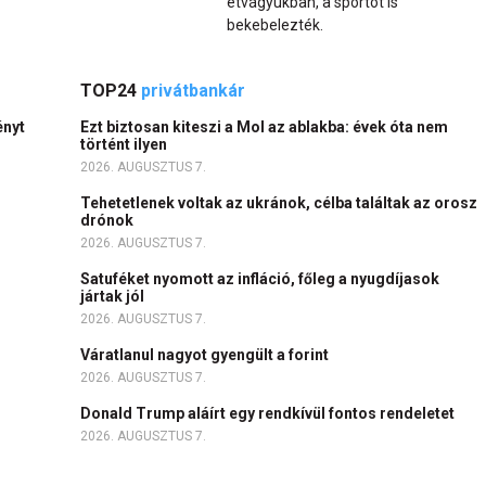
étvágyukban, a sportot is
bekebelezték.
TOP24
privátbankár
ényt
Ezt biztosan kiteszi a Mol az ablakba: évek óta nem
történt ilyen
2026. AUGUSZTUS 7.
Tehetetlenek voltak az ukránok, célba találtak az orosz
drónok
2026. AUGUSZTUS 7.
Satuféket nyomott az infláció, főleg a nyugdíjasok
jártak jól
2026. AUGUSZTUS 7.
Váratlanul nagyot gyengült a forint
2026. AUGUSZTUS 7.
Donald Trump aláírt egy rendkívül fontos rendeletet
2026. AUGUSZTUS 7.