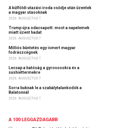
A külföldi utazási iroda csődje után üzentek
a magyar utasoknak
2026. AUGUSZTUS 7.
Trump újra odacsapott: most a napelemek
miatt üzent hadat
2026. AUGUSZTUS 7.
Milliós büntetés egy ismert magyar
fodrászcégnek
2026. AUGUSZTUS 7.
Lecsap a hatóság a gyrososokra és a
sushiéttermekre
2026. AUGUSZTUS 7.
Sorra buknak le a szabálytalankodók a
Balatonnál
2026. AUGUSZTUS 7.
A 100 LEGGAZDAGABB