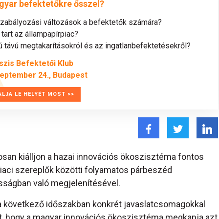
gyar befektetőkre ősszel?
szabályozási változások a befektetők számára?
tart az állampapírpiac?
távú megtakarításokról és az ingatlanbefektetésekről?
szis Befektetői Klub
zeptember 24., Budapest
ALJA LE HELYÉT MOST >>
osan kiálljon a hazai innovációs ökoszisztéma fontos
a piaci szereplők közötti folyamatos párbeszéd
sságban való megjelenítésével.
 a következő időszakban konkrét javaslatcsomagokkal
ít, hogy a magyar innovációs ökoszisztéma megkapja azt