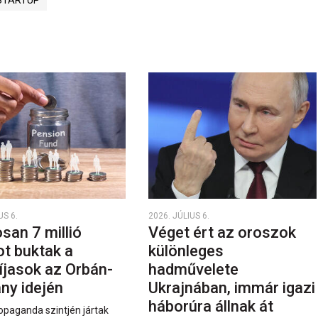
STARTUP
US 6.
2026. JÚLIUS 6.
san 7 millió
Véget ért az oroszok
ot buktak a
különleges
íjasok az Orbán-
hadművelete
ny idején
Ukrajnában, immár igazi
háborúra állnak át
opaganda szintjén jártak