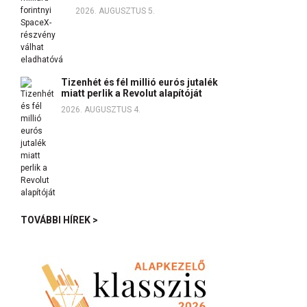
2026. AUGUSZTUS 5.
Tizenhét és fél millió eurós jutalék
miatt perlik a Revolut alapítóját
2026. AUGUSZTUS 4.
TOVÁBBI HÍREK >