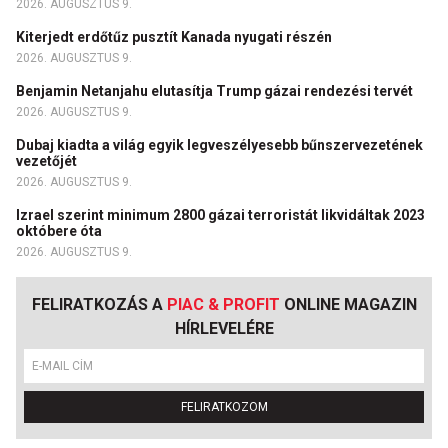
2026. AUGUSZTUS 9.
Kiterjedt erdőtűz pusztít Kanada nyugati részén
2026. AUGUSZTUS 9.
Benjamin Netanjahu elutasítja Trump gázai rendezési tervét
2026. AUGUSZTUS 9.
Dubaj kiadta a világ egyik legveszélyesebb bűnszervezetének
vezetőjét
2026. AUGUSZTUS 9.
Izrael szerint minimum 2800 gázai terroristát likvidáltak 2023
októbere óta
2026. AUGUSZTUS 9.
FELIRATKOZÁS A
PIAC & PROFIT
ONLINE MAGAZIN
HÍRLEVELÉRE
FELIRATKOZOM