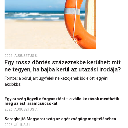
2026. AUGUSZTUS 8.
Egy rossz döntés százezrekbe kerülhet: mit
ne tegyen, ha bajba kerül az utazási irodája?
Fontos: a pórul járt ügyfelek ne kezdjenek idő előtti egyéni
akciókba!
Egy ország figyeli a fogyasztást – a vállalkozások menthetik
meg az esti áramcsúcsokat
2026. AUGUSZTUS 7.
Sereghajtó Magyarország az egészségügy megítélésében
2026. JÚLIUS 31.