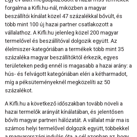
forgalma a Kifli.hu-nál, miközben a magyar
beszállítói kínálat közel 47 százalékkal bővült, és
több mint 100 új hazai partner csatlakozott a
vállalathoz. A Kifli.hu jelenleg közel 200 magyar
termelővel és beszállítóval dolgozik együtt. Az
élelmiszer-kategóriában a termékek több mint 35
százaléka magyar beszállítóktól érkezik, egyes
területeken pedig ennél is magasabb a hazai arány: a
hús- és felvágott kategóriában eléri a kétharmadot,
míg a péksüteményeknél megközelíti az 50
százalékot.
A Kifli.hu a következő időszakban tovább növeli a
hazai termelők arányát kínálatában, és jelentősen
bővíti magyar partneri hálózatát. A vállalat már ma is
számos helyi termelővel dolgozik együtt, többekkel
a magyarországi indulás óta, a cél azonban az, hogy