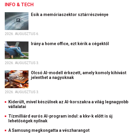
INFO & TECH
Esik a memóriaszektor sztárrészvénye
2026. AUGUSZTUS 6.
Irány a home office, ezt kérik a cégektől
2026. AUGUSZTUS 3.
Olcsó AI-modell érkezett, amely komoly kihívást
jelenthet a nagyoknak
2026. AUGUSZTUS 3.
Kiderült, mivel készülnek az AI-korszakra a világ legnagyobb
vállalatai
Tízmilliárd eurós AI-program indul: a kkv-k előtt is új
lehetőségek nyílnak
A Samsung megkongatta a vészharangot