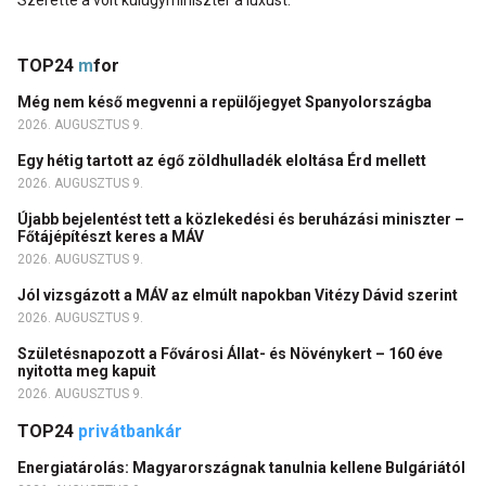
Szerette a volt külügyminiszter a luxust.
TOP24
m
for
Még nem késő megvenni a repülőjegyet Spanyolországba
2026. AUGUSZTUS 9.
Egy hétig tartott az égő zöldhulladék eloltása Érd mellett
2026. AUGUSZTUS 9.
Újabb bejelentést tett a közlekedési és beruházási miniszter –
Főtájépítészt keres a MÁV
2026. AUGUSZTUS 9.
Jól vizsgázott a MÁV az elmúlt napokban Vitézy Dávid szerint
2026. AUGUSZTUS 9.
Születésnapozott a Fővárosi Állat- és Növénykert – 160 éve
nyitotta meg kapuit
2026. AUGUSZTUS 9.
TOP24
privátbankár
Energiatárolás: Magyarországnak tanulnia kellene Bulgáriától