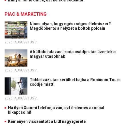
Irány a home office, ezt kérik a cégektől
PIAC & MARKETING
Nincs olyan, hogy egészséges élelmiszer?
Megdöbbentő a helyzet a boltok polcain
2026. AUGUSZTUS 7.
A külföldi utazási iroda csődje után üzentek a
magyar utasoknak
2026. AUGUSZTUS 7.
Több száz utas kerülhet bajba a Robinson Tours
csődje miatt
2026. AUGUSZTUS 7.
Ha ilyen Xiaomi telefonja van, ezt érdemes azonnal
kikapcsolni!
Keményen visszaütött a Lidl nagy ígérete