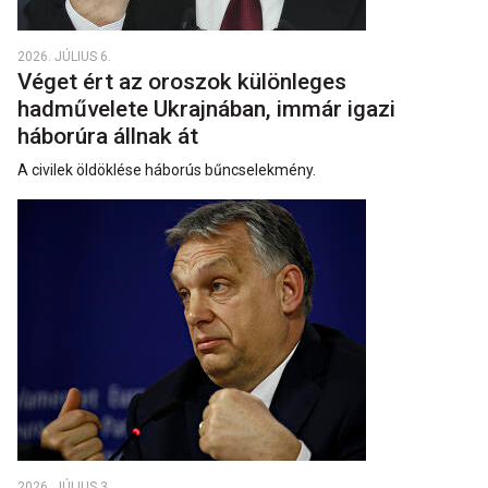
2026. JÚLIUS 6.
Véget ért az oroszok különleges
hadművelete Ukrajnában, immár igazi
háborúra állnak át
A civilek öldöklése háborús bűncselekmény.
2026. JÚLIUS 3.