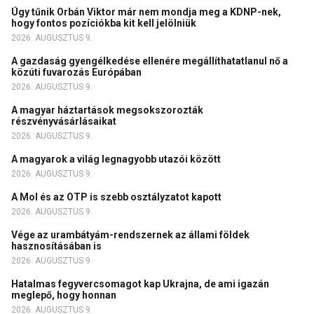
Úgy tűnik Orbán Viktor már nem mondja meg a KDNP-nek,
hogy fontos pozíciókba kit kell jelölniük
2026. AUGUSZTUS 9.
A gazdaság gyengélkedése ellenére megállíthatatlanul nő a
közúti fuvarozás Európában
2026. AUGUSZTUS 9.
A magyar háztartások megsokszorozták
részvényvásárlásaikat
2026. AUGUSZTUS 9.
A magyarok a világ legnagyobb utazói között
2026. AUGUSZTUS 9.
A Mol és az OTP is szebb osztályzatot kapott
2026. AUGUSZTUS 9.
Vége az urambátyám-rendszernek az állami földek
hasznosításában is
2026. AUGUSZTUS 9.
Hatalmas fegyvercsomagot kap Ukrajna, de ami igazán
meglepő, hogy honnan
2026. AUGUSZTUS 9.