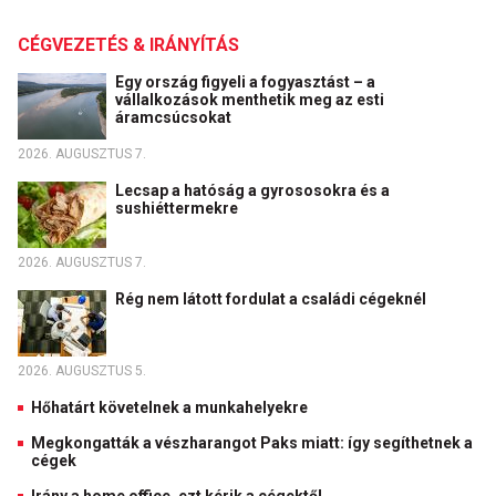
CÉGVEZETÉS & IRÁNYÍTÁS
Egy ország figyeli a fogyasztást – a
vállalkozások menthetik meg az esti
áramcsúcsokat
2026. AUGUSZTUS 7.
Lecsap a hatóság a gyrososokra és a
sushiéttermekre
2026. AUGUSZTUS 7.
Rég nem látott fordulat a családi cégeknél
2026. AUGUSZTUS 5.
Hőhatárt követelnek a munkahelyekre
Megkongatták a vészharangot Paks miatt: így segíthetnek a
cégek