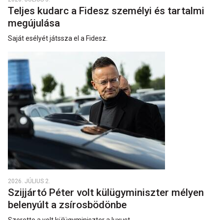
Teljes kudarc a Fidesz személyi és tartalmi
megújulása
Saját esélyét játssza el a Fidesz.
2026. JÚLIUS 2.
Szijjártó Péter volt külügyminiszter mélyen
belenyúlt a zsírosbödönbe