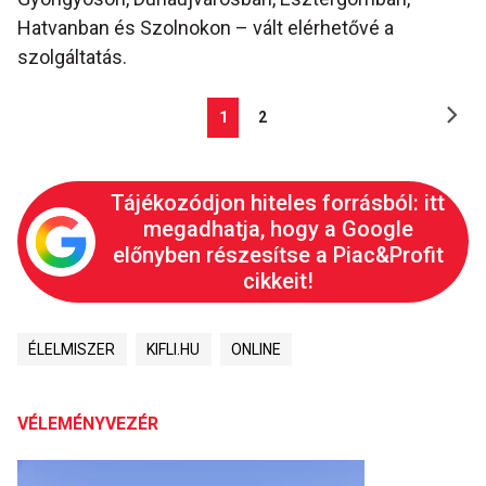
Hatvanban és Szolnokon – vált elérhetővé a
szolgáltatás.
1
2
Tájékozódjon hiteles forrásból: itt
megadhatja, hogy a Google
előnyben részesítse a Piac&Profit
cikkeit!
ÉLELMISZER
KIFLI.HU
ONLINE
VÉLEMÉNYVEZÉR