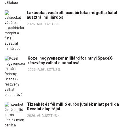
Lakásokat vásárolt luxusbirtoka mögött a fiatal
ausztrál milliárdos
2026. AUGUSZTUS 5.
Közel negyvenezer milliárd forintnyi SpaceX-
részvény válhat eladhatóvá
2026. AUGUSZTUS 5.
Tizenhét és fél millió eurós jutalék miatt perlik a
Revolut alapítóját
2026. AUGUSZTUS 4.