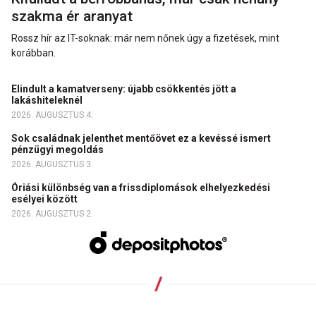
szakma ér aranyat
Rossz hír az IT-soknak: már nem nőnek úgy a fizetések, mint
korábban.
Elindult a kamatverseny: újabb csökkentés jött a
lakáshiteleknél
2026. AUGUSZTUS 4.
Sok családnak jelenthet mentőövet ez a kevéssé ismert
pénzügyi megoldás
2026. AUGUSZTUS 3.
Óriási különbség van a frissdiplomások elhelyezkedési
esélyei között
2026. AUGUSZTUS 2.