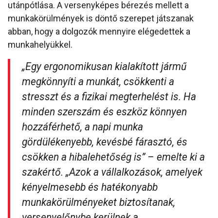
utánpótlása. A versenyképes bérezés mellett a
munkakörülmények is döntő szerepet játszanak
abban, hogy a dolgozók mennyire elégedettek a
munkahelyükkel.
„Egy ergonomikusan kialakított jármű
megkönnyíti a munkát, csökkenti a
stresszt és a fizikai megterhelést is. Ha
minden szerszám és eszköz könnyen
hozzáférhető, a napi munka
gördülékenyebb, kevésbé fárasztó, és
csökken a hibalehetőség is”
– emelte ki a
szakértő.
„Azok a vállalkozások, amelyek
kényelmesebb és hatékonyabb
munkakörülményeket biztosítanak,
versenyelőnybe kerülnek a