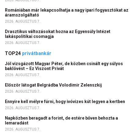
Romániában már lekapcsolhatja a nagy ipari fogyasztókat az
áramszolgáltató
2026. AUGUSZTUS 7.
Drasztikus változásokat hozna az Egyensúly Intézet
lakáspolitikai csomagja
2026. AUGUSZTUS 7.
TOP24
privátbankár
Jól vizsgázott Magyar Péter, de közben csinált egy súlyos
baklövést – Ez Viszont Privát
2026. AUGUSZTUS 7.
Először látogat Belgrádba Volodimir Zelenszkij
2026. AUGUSZTUS 7.
Ennyire kell mélyre fúrni, hogy ivóvizes kút legyen a kertben
2026. AUGUSZTUS 7.
Napközben beragadt a forint, de estére bőven behozta a
lemaradást
2026. AUGUSZTUS 7.