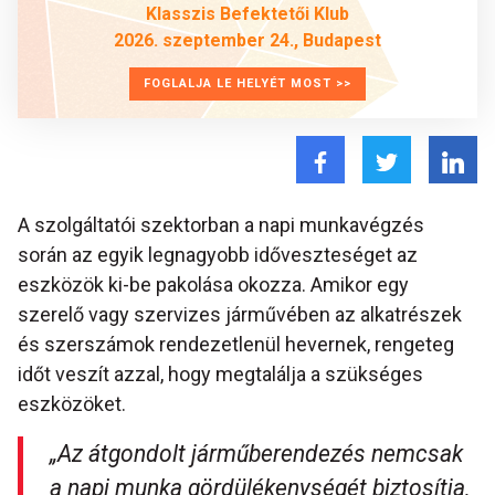
Klasszis Befektetői Klub
2026. szeptember 24., Budapest
FOGLALJA LE HELYÉT MOST >>
A szolgáltatói szektorban a napi munkavégzés
során az egyik legnagyobb időveszteséget az
eszközök ki-be pakolása okozza. Amikor egy
szerelő vagy szervizes járművében az alkatrészek
és szerszámok rendezetlenül hevernek, rengeteg
időt veszít azzal, hogy megtalálja a szükséges
eszközöket.
„
Az átgondolt járműberendezés nemcsak
a napi munka gördülékenységét biztosítja,