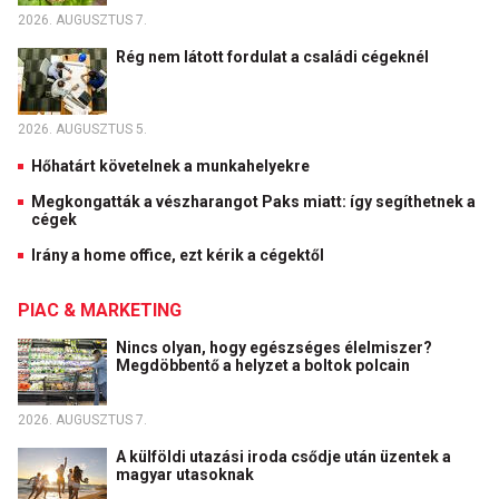
2026. AUGUSZTUS 7.
Rég nem látott fordulat a családi cégeknél
2026. AUGUSZTUS 5.
Hőhatárt követelnek a munkahelyekre
Megkongatták a vészharangot Paks miatt: így segíthetnek a
cégek
Irány a home office, ezt kérik a cégektől
PIAC & MARKETING
Nincs olyan, hogy egészséges élelmiszer?
Megdöbbentő a helyzet a boltok polcain
2026. AUGUSZTUS 7.
A külföldi utazási iroda csődje után üzentek a
magyar utasoknak