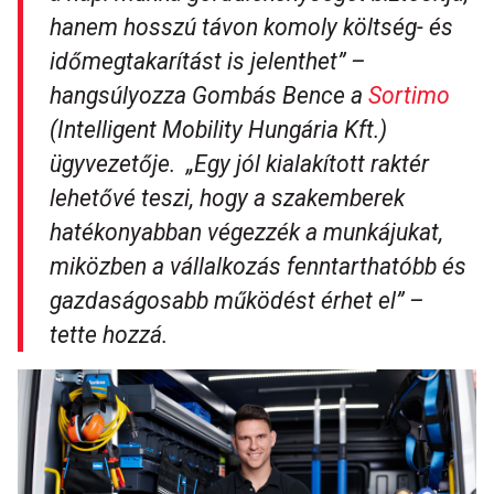
hanem hosszú távon komoly költség- és
időmegtakarítást is jelenthet”
–
hangsúlyozza Gombás Bence a
Sortimo
(Intelligent Mobility Hungária Kft.)
ügyvezetője. „
Egy jól kialakított raktér
lehetővé teszi, hogy a szakemberek
hatékonyabban végezzék a munkájukat,
miközben a vállalkozás fenntarthatóbb és
gazdaságosabb működést érhet el”
–
tette hozzá.