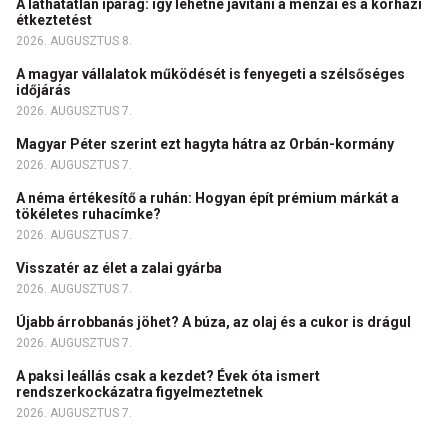
A láthatatlan iparág: így lehetne javítani a menzai és a kórházi
étkeztetést
2026. AUGUSZTUS 8.
A magyar vállalatok működését is fenyegeti a szélsőséges
időjárás
2026. AUGUSZTUS 7.
Magyar Péter szerint ezt hagyta hátra az Orbán-kormány
2026. AUGUSZTUS 7.
A néma értékesítő a ruhán: Hogyan épít prémium márkát a
tökéletes ruhacímke?
2026. AUGUSZTUS 7.
Visszatér az élet a zalai gyárba
2026. AUGUSZTUS 7.
Újabb árrobbanás jöhet? A búza, az olaj és a cukor is drágul
2026. AUGUSZTUS 7.
A paksi leállás csak a kezdet? Évek óta ismert
rendszerkockázatra figyelmeztetnek
2026. AUGUSZTUS 7.