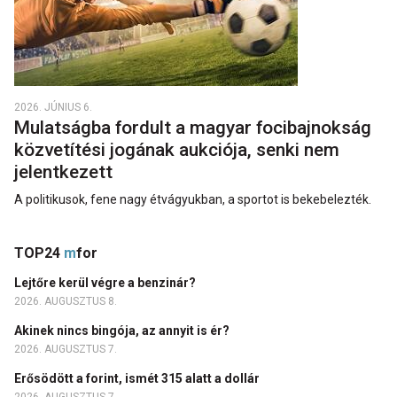
2026. JÚNIUS 6.
Mulatságba fordult a magyar focibajnokság
közvetítési jogának aukciója, senki nem
jelentkezett
A politikusok, fene nagy étvágyukban, a sportot is bekebelezték.
TOP24
m
for
Lejtőre kerül végre a benzinár?
2026. AUGUSZTUS 8.
Akinek nincs bingója, az annyit is ér?
2026. AUGUSZTUS 7.
Erősödött a forint, ismét 315 alatt a dollár
2026. AUGUSZTUS 7.