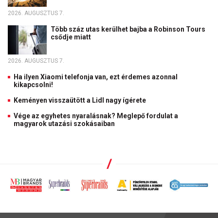
2026. AUGUSZTUS 7.
Több száz utas kerülhet bajba a Robinson Tours
csődje miatt
2026. AUGUSZTUS 7.
Ha ilyen Xiaomi telefonja van, ezt érdemes azonnal
kikapcsolni!
Keményen visszaütött a Lidl nagy ígérete
Vége az egyhetes nyaralásnak? Meglepő fordulat a
magyarok utazási szokásaiban