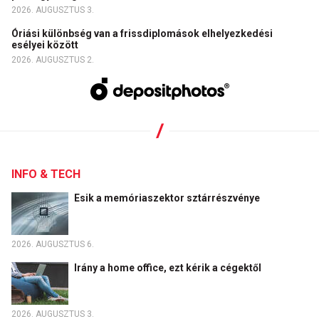
2026. AUGUSZTUS 3.
Óriási különbség van a frissdiplomások elhelyezkedési
esélyei között
2026. AUGUSZTUS 2.
INFO & TECH
Esik a memóriaszektor sztárrészvénye
2026. AUGUSZTUS 6.
Irány a home office, ezt kérik a cégektől
2026. AUGUSZTUS 3.