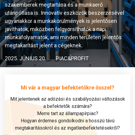
szakemberek megtartása és a munkaerő
utánpótlása is. Innovatív eszközök beszerzésével
ugyanakkor a munkakörülmények is jelentősen
javíthatók, miközben felgyorsíthatók a napi
munkafolyamatok, ami minden területen jelentős
megtakarítást jelent a cégeknek.
2025. JÚNIUS 20.
PIAC&PROFIT
Mi vár a magyar befektetőkre ősszel?
Mit jelentenek az adózási és szabályozási változások
a befektetők számára?
Merre tart az állampapírpiac?
Hogyan érdemes gondolkodni a hosszú távú
megtakarításokról és az ingatlanbefektetésekről?