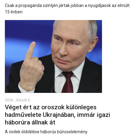
Csak a propaganda szintjén jártak jobban a nyugdíjasok az elmúlt
15 évben.
2026. JÚLIUS 6.
Véget ért az oroszok különleges
hadművelete Ukrajnában, immár igazi
háborúra állnak át
A civilek öldöklése háborús bűncselekmény.