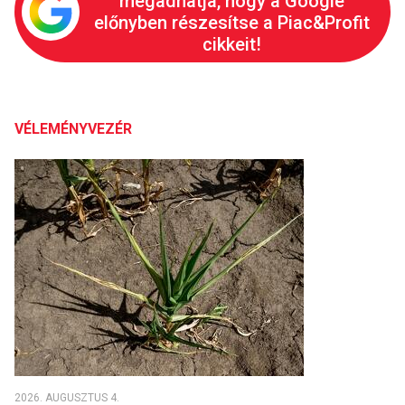
megadhatja, hogy a Google
előnyben részesítse a Piac&Profit
cikkeit!
VÉLEMÉNYVEZÉR
2026. AUGUSZTUS 4.