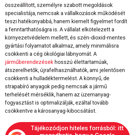
összeállított, személyre szabott megoldások
specialistája, nemcsak a vállalkozások működését
teszi hatékonyabbá, hanem kiemelt figyelmet fordít
a fenntarthatóságra is. A vállalat elkötelezett a
környezetvédelem mellett, és szén-dioxid-mentes
gyártási folyamatot alkalmaz, amely minimálisra
csökkenti a cég ökológiai lábnyomát. A
járműberendezések
hosszú élettartamúak,
átszerelhetők, újrafelhasználhatók, ami jelentősen
csökkenti a hulladéktermelést. A könnyű, de
strapabíró anyagok pedig nemcsak a jármű
terhelését mérséklik, hanem az üzemanyag-
fogyasztást is optimalizálják, ezáltal tovább
csökkentve a károsanyag-kibocsátást.
Tájékozódjon hiteles forrásból: itt