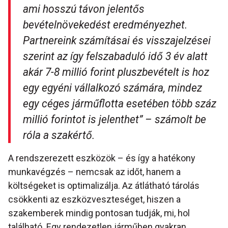
ami hosszú távon jelentős
bevételnövekedést eredményezhet.
Partnereink számításai és visszajelzései
szerint az így felszabaduló idő 3 év alatt
akár 7-8 millió forint pluszbevételt is hoz
egy egyéni vállalkozó számára, mindez
egy céges járműflotta esetében több száz
millió forintot is jelenthet”
– számolt be
róla a szakértő.
A rendszerezett eszközök – és így a hatékony
munkavégzés – nemcsak az időt, hanem a
költségeket is optimalizálja. Az átlátható tárolás
csökkenti az eszközveszteséget, hiszen a
szakemberek mindig pontosan tudják, mi, hol
található. Egy rendezetlen járműben gyakran