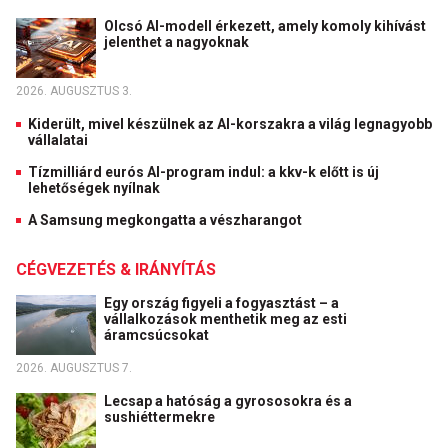
Olcsó AI-modell érkezett, amely komoly kihívást
jelenthet a nagyoknak
2026. AUGUSZTUS 3.
Kiderült, mivel készülnek az AI-korszakra a világ legnagyobb
vállalatai
Tízmilliárd eurós AI-program indul: a kkv-k előtt is új
lehetőségek nyílnak
A Samsung megkongatta a vészharangot
CÉGVEZETÉS & IRÁNYÍTÁS
Egy ország figyeli a fogyasztást – a
vállalkozások menthetik meg az esti
áramcsúcsokat
2026. AUGUSZTUS 7.
Lecsap a hatóság a gyrososokra és a
sushiéttermekre