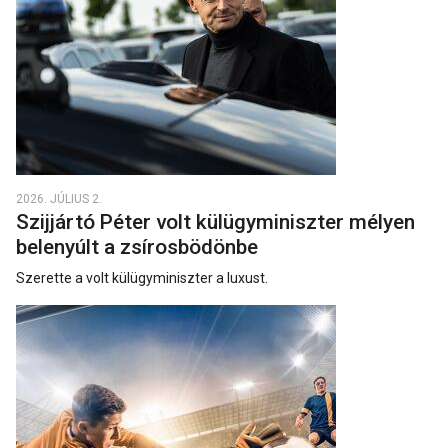
2026. JÚLIUS 2.
Szijjártó Péter volt külügyminiszter mélyen
belenyúlt a zsírosbödönbe
Szerette a volt külügyminiszter a luxust.