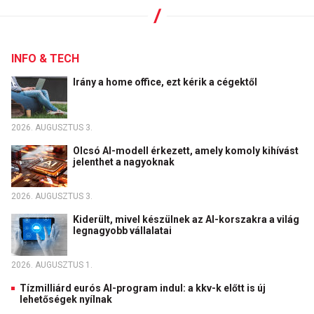
INFO & TECH
Irány a home office, ezt kérik a cégektől
2026. AUGUSZTUS 3.
Olcsó AI-modell érkezett, amely komoly kihívást
jelenthet a nagyoknak
2026. AUGUSZTUS 3.
Kiderült, mivel készülnek az AI-korszakra a világ
legnagyobb vállalatai
2026. AUGUSZTUS 1.
Tízmilliárd eurós AI-program indul: a kkv-k előtt is új
lehetőségek nyílnak