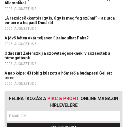
Államokkal
2026. AUGUSZTUS 5.
„A rezsicsökkentés így is, úgy is meg fog szűnni” – az utca
embere a leapadt Dunáról
2026. AUGUSZTUS 5.
A jövő héten akár teljesen újraindulhat Paks?
2026. AUGUSZTUS 5.
Odaszúrt Zelenszkij a szövetségeseknek: visszaestek a
támogatások
2026. AUGUSZTUS 5.
A nap képe: 43 fokig kúszott a hőmérő a budapesti Gellért
téren
2026. AUGUSZTUS 5.
FELIRATKOZÁS A
PIAC & PROFIT
ONLINE MAGAZIN
HÍRLEVELÉRE