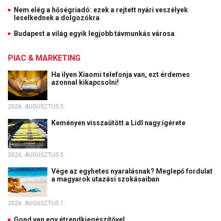
Nem elég a hőségriadó: ezek a rejtett nyári veszélyek
leselkednek a dolgozókra
Budapest a világ egyik legjobb távmunkás városa
PIAC & MARKETING
Ha ilyen Xiaomi telefonja van, ezt érdemes
azonnal kikapcsolni!
2026. AUGUSZTUS 5.
Keményen visszaütött a Lidl nagy ígérete
2026. AUGUSZTUS 5.
Vége az egyhetes nyaralásnak? Meglepő fordulat
a magyarok utazási szokásaiban
2026. AUGUSZTUS 1.
Gond van egy étrendkiegészítővel