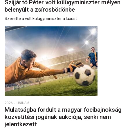
Szijjártó Péter volt külügyminiszter mélyen
belenyúlt a zsírosbödönbe
Szerette a volt külügyminiszter a luxust.
2026. JÚNIUS 6.
Mulatságba fordult a magyar focibajnokság
közvetítési jogának aukciója, senki nem
jelentkezett