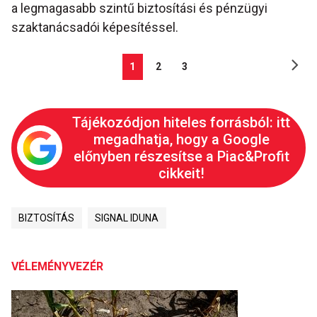
a legmagasabb szintű biztosítási és pénzügyi
szaktanácsadói képesítéssel.
1
2
3
Tájékozódjon hiteles forrásból: itt
megadhatja, hogy a Google
előnyben részesítse a Piac&Profit
cikkeit!
BIZTOSÍTÁS
SIGNAL IDUNA
VÉLEMÉNYVEZÉR