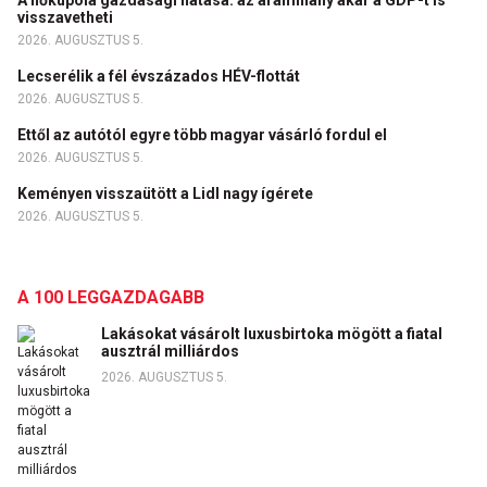
A hőkupola gazdasági hatása: az áramhiány akár a GDP-t is
visszavetheti
2026. AUGUSZTUS 5.
Lecserélik a fél évszázados HÉV-flottát
2026. AUGUSZTUS 5.
Ettől az autótól egyre több magyar vásárló fordul el
2026. AUGUSZTUS 5.
Keményen visszaütött a Lidl nagy ígérete
2026. AUGUSZTUS 5.
A 100 LEGGAZDAGABB
Lakásokat vásárolt luxusbirtoka mögött a fiatal
ausztrál milliárdos
2026. AUGUSZTUS 5.