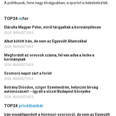
A politikusok, fene nagy étvágyukban, a sportot is bekebelezték.
TOP24
m
for
Elárulta Magyar Péter, miről tárgyaltak a kormányülésen
2026. AUGUSZTUS 5.
Alkut kötött Irán, de nem az Egyesült Államokkal
2026. AUGUSZTUS 5.
Megfordult az orvosok száma, fel van adva a lecke a
kormánynak
2026. AUGUSZTUS 5.
Szomorú napot zárt a forint
2026. AUGUSZTUS 5.
Botrány Diósdon, szigor Szentendrén, helyszíni bírság
autómosásért – így áll a vízzel Budapest környéke
2026. AUGUSZTUS 5.
TOP24
privátbankár
Irán megállapodott a Hormuzi-szorosról, de nem az Egyesült