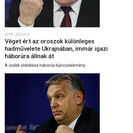
2026. JÚLIUS 6.
Véget ért az oroszok különleges
hadművelete Ukrajnában, immár igazi
háborúra állnak át
A civilek öldöklése háborús bűncselekmény.