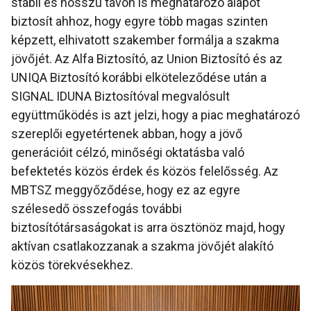
stabil és hosszú távon is meghatározó alapot
biztosít ahhoz, hogy egyre több magas szinten
képzett, elhivatott szakember formálja a szakma
jövőjét. Az Alfa Biztosító, az Union Biztosító és az
UNIQA Biztosító korábbi elköteleződése után a
SIGNAL IDUNA Biztosítóval megvalósult
együttműködés is azt jelzi, hogy a piac meghatározó
szereplői egyetértenek abban, hogy a jövő
generációit célzó, minőségi oktatásba való
befektetés közös érdek és közös felelősség. Az
MBTSZ meggyőződése, hogy ez az egyre
szélesedő összefogás további
biztosítótársaságokat is arra ösztönöz majd, hogy
aktívan csatlakozzanak a szakma jövőjét alakító
közös törekvésekhez.