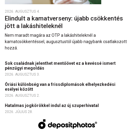
2026. AUGUSZTUS 4.
Elindult a kamatverseny: újabb csökkentés
jött a lakáshiteleknél
Nem maradt magára az OTP a lakáshiteleknél a
kamatcsökkentéssel, augusztustól újabb nagybank csatlakozott
hozzá.
Sok családnak jelenthet mentőövet ez a kevéssé ismert
pénzügyi megoldás
2026. AUGUSZTUS 3.
Óriási különbség van a frissdiplomások elhelyezkedési
esélyei között
2026. AUGUSZTUS 2.
Hatalmas jogkörökkel indul az új szuperhivatal
2026. JÚLIUS 28.