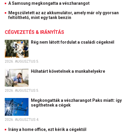
A Samsung megkongatta a vészharangot
Megszületett az az akkumulátor, amely már oly gyorsan
feltölthető, mint egy tank benzin
CÉGVEZETÉS & IRÁNYÍTÁS
Rég nem látott fordulat a családi cégeknél
2026. AUGUSZTUS 5.
Hőhatárt követelnek a munkahelyekre
2026. AUGUSZTUS 5.
Megkongatták a vészharangot Paks miatt: így
segíthetnek a cégek
2026. AUGUSZTUS 4.
Irány a home office, ezt kérik a cégektől