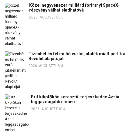
Közel negyvenezer milliárd forintnyi SpaceX-
részvény válhat eladhatóvá
2026. AUGUSZTUS 5.
Tizenhét és fél millió eurós jutalék miatt perlik a
Revolut alapítóját
2026. AUGUSZTUS 4.
Brit kikötőkön keresztül terjeszkedne Ázsia
leggazdagabb embere
2026. AUGUSZTUS 4.