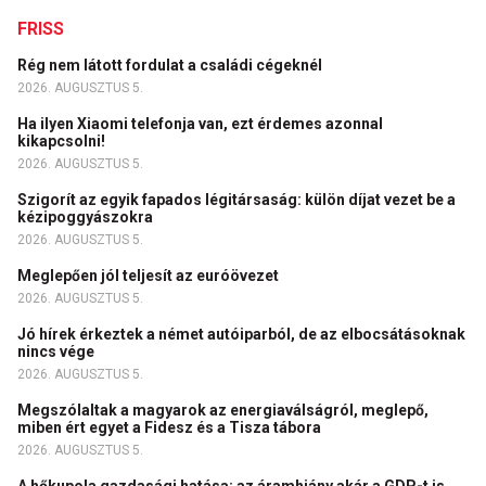
FRISS
Rég nem látott fordulat a családi cégeknél
2026. AUGUSZTUS 5.
Ha ilyen Xiaomi telefonja van, ezt érdemes azonnal
kikapcsolni!
2026. AUGUSZTUS 5.
Szigorít az egyik fapados légitársaság: külön díjat vezet be a
kézipoggyászokra
2026. AUGUSZTUS 5.
Meglepően jól teljesít az euróövezet
2026. AUGUSZTUS 5.
Jó hírek érkeztek a német autóiparból, de az elbocsátásoknak
nincs vége
2026. AUGUSZTUS 5.
Megszólaltak a magyarok az energiaválságról, meglepő,
miben ért egyet a Fidesz és a Tisza tábora
2026. AUGUSZTUS 5.