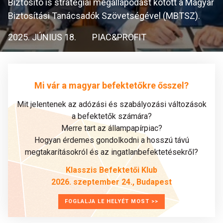
Biztosító is stratégiai megállapodást kötött a Magyar
Biztosítási Tanácsadók Szövetségével (MBTSZ).
2025. JÚNIUS 18.
PIAC&PROFIT
Mi vár a magyar befektetőkre ősszel?
Mit jelentenek az adózási és szabályozási változások
a befektetők számára?
Merre tart az állampapírpiac?
Hogyan érdemes gondolkodni a hosszú távú
megtakarításokról és az ingatlanbefektetésekről?
Klasszis Befektetői Klub
2026. szeptember 24., Budapest
FOGLALJA LE HELYÉT MOST >>