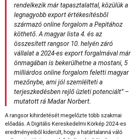
rendelkezik már tapasztalattal, közülük a
legnagyobb export értékesítésből
származó online forgalom a Pepitához
köthető. A magyar lista 4. és az
összesített rangsor 10. helyén záró
vállalat a 2024-es export forgalmával már
önmagában is bekerülhetne a mostani, 5
milliárdos online forgalom feletti magyar
mezőnybe, ami jól szemlélteti a
terjeszkedésben rejlő üzleti potenciált” –
mutatott rá Madar Norbert.
A rangsor kihirdetését megelőzte több szakmai
előadás. A Digitális Kereskedelmi Körkép 2024-es
eredményeiből kiderült, hogy a határtalanná váló