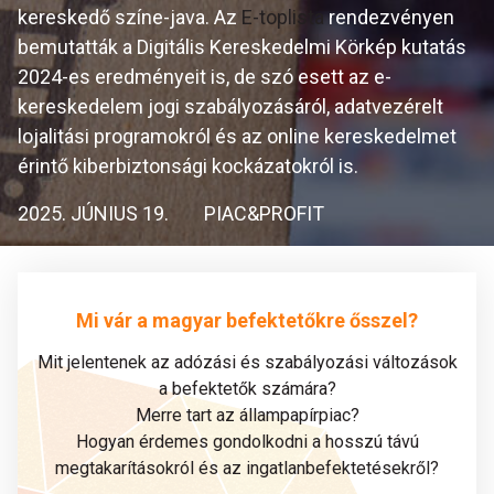
kereskedő színe-java. Az
E-toplista
rendezvényen
bemutatták a Digitális Kereskedelmi Körkép kutatás
2024-es eredményeit is, de szó esett az e-
kereskedelem jogi szabályozásáról, adatvezérelt
lojalitási programokról és az online kereskedelmet
érintő kiberbiztonsági kockázatokról is.
2025. JÚNIUS 19.
PIAC&PROFIT
Mi vár a magyar befektetőkre ősszel?
Mit jelentenek az adózási és szabályozási változások
a befektetők számára?
Merre tart az állampapírpiac?
Hogyan érdemes gondolkodni a hosszú távú
megtakarításokról és az ingatlanbefektetésekről?