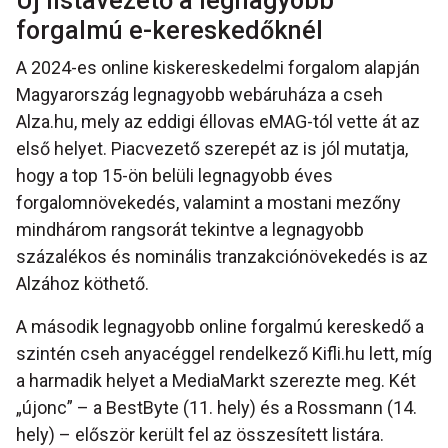
Új listavezető a legnagyobb
forgalmú e-kereskedőknél
A 2024-es online kiskereskedelmi forgalom alapján
Magyarország legnagyobb webáruháza a cseh
Alza.hu, mely az eddigi éllovas eMAG-tól vette át az
első helyet. Piacvezető szerepét az is jól mutatja,
hogy a top 15-ön belüli legnagyobb éves
forgalomnövekedés, valamint a mostani mezőny
mindhárom rangsorát tekintve a legnagyobb
százalékos és nominális tranzakciónövekedés is az
Alzához köthető.
A második legnagyobb online forgalmú kereskedő a
szintén cseh anyacéggel rendelkező Kifli.hu lett, míg
a harmadik helyet a MediaMarkt szerezte meg. Két
„újonc” – a BestByte (11. hely) és a Rossmann (14.
hely) – először került fel az összesített listára.