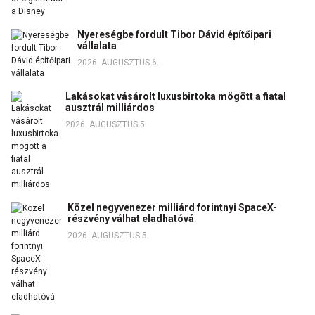
Nyereségbe fordult Tibor Dávid építőipari
vállalata
2026. AUGUSZTUS 6.
Lakásokat vásárolt luxusbirtoka mögött a fiatal
ausztrál milliárdos
2026. AUGUSZTUS 5.
Közel negyvenezer milliárd forintnyi SpaceX-
részvény válhat eladhatóvá
2026. AUGUSZTUS 5.