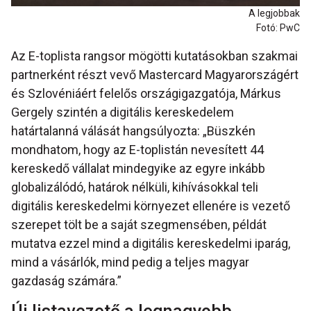
A legjobbak
Fotó: PwC
Az E-toplista rangsor mögötti kutatásokban szakmai
partnerként részt vevő Mastercard Magyarországért
és Szlovéniáért felelős országigazgatója, Márkus
Gergely szintén a digitális kereskedelem
határtalanná válását hangsúlyozta: „Büszkén
mondhatom, hogy az E-toplistán nevesített 44
kereskedő vállalat mindegyike az egyre inkább
globalizálódó, határok nélküli, kihívásokkal teli
digitális kereskedelmi környezet ellenére is vezető
szerepet tölt be a saját szegmensében, példát
mutatva ezzel mind a digitális kereskedelmi iparág,
mind a vásárlók, mind pedig a teljes magyar
gazdaság számára.”