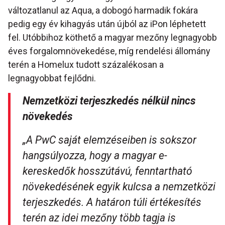
változatlanul az Aqua, a dobogó harmadik fokára
pedig egy év kihagyás után újból az iPon léphetett
fel. Utóbbihoz köthető a magyar mezőny legnagyobb
éves forgalomnövekedése, míg rendelési állomány
terén a Homelux tudott százalékosan a
legnagyobbat fejlődni.
Nemzetközi terjeszkedés nélkül nincs
növekedés
„A PwC saját elemzéseiben is sokszor
hangsúlyozza, hogy a magyar e-
kereskedők hosszútávú, fenntartható
növekedésének egyik kulcsa a nemzetközi
terjeszkedés. A határon túli értékesítés
terén az idei mezőny több tagja is