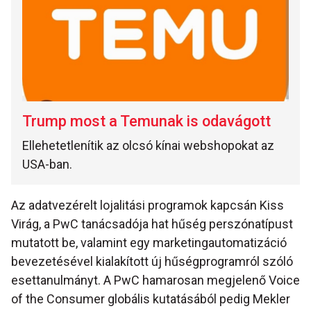
Trump most a Temunak is odavágott
Ellehetetlenítik az olcsó kínai webshopokat az
USA-ban.
Az adatvezérelt lojalitási programok kapcsán Kiss
Virág, a PwC tanácsadója hat hűség perszónatípust
mutatott be, valamint egy marketingautomatizáció
bevezetésével kialakított új hűségprogramról szóló
esettanulmányt. A PwC hamarosan megjelenő Voice
of the Consumer globális kutatásából pedig Mekler