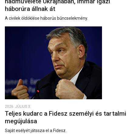
hadművelete Ukrajnában, immár igazi
háborúra állnak át
A civilek öldöklése háborús bűncselekmény.
2026. JÚLIUS 3.
Teljes kudarc a Fidesz személyi és tartalmi
megújulása
Saját esélyét játssza el a Fidesz.