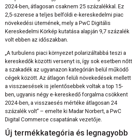
2024-ben, átlagosan csaknem 25 százalékkal. Ez
2,5-szerese a teljes belföldi e-kereskedelmi piac
növekedési ütemének, mely a PwC Digitális
Kereskedelmi Körkép kutatása alapján 9,7 százalék
volt ebben az időszakban.
„A turbulens piaci környezet polarizáltabbá teszi a
kereskedők közötti versenyt is, így sok esetben nőtt
a szakadék az ugyanazon kategórián belül működő
cégek között. Az átlagon felüli növekedések mellett
a visszaesések is jelentősebbek voltak a top 15-
ben, ugyanis négy e-kereskedő forgalma csökkent
2024-ben, a visszaesés mértéke átlagosan 24
százalék volt” – emelte ki Madar Norbert, a PwC
Digital Commerce csapatának vezetője.
Új termékkategória és legnagyobb