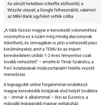
Az elmúlt hetekben a Netflix előfizetőit, a
WizzAir utasait, a Google felhasználóit, valamint
az MBH Bank ügyfeleit vették célba.
„A több tízezer magyar e-kereskedő volumenéhez
viszonyítva ez a szám még mindig alacsonynak
tekinthető, és önmagában is jelzi a nehezedő piaci
körülményeket, amit a TEMU és az import
kereskedelem utóbbi 1-2 éves térnyerése csak
tovább nehezített” – emelte ki Tímár Szabolcs, a
PwC kutatásának módszertanáért felelős vezető
menedzser.
A legnagyobb online forgalommal rendelkező
magyar kereskedők listájának első helyét továbbra
is – immár 4. alkalommal – őrzi az Euronics, a
második legnagyobb magyar webáruház