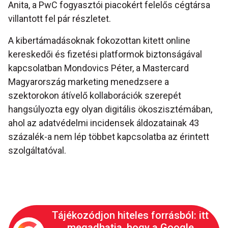
Anita, a PwC fogyasztói piacokért felelős cégtársa
villantott fel pár részletet.
A kibertámadásoknak fokozottan kitett online
kereskedői és fizetési platformok biztonságával
kapcsolatban Mondovics Péter, a Mastercard
Magyarország marketing menedzsere a
szektorokon átívelő kollaborációk szerepét
hangsúlyozta egy olyan digitális ökoszisztémában,
ahol az adatvédelmi incidensek áldozatainak 43
százalék-a nem lép többet kapcsolatba az érintett
szolgáltatóval.
Tájékozódjon hiteles forrásból: itt
megadhatja, hogy a Google