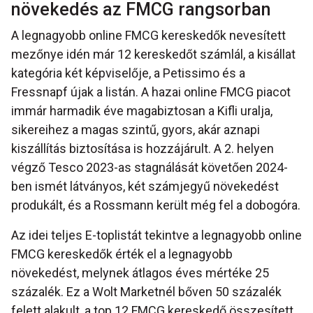
növekedés az FMCG rangsorban
A legnagyobb online FMCG kereskedők nevesített
mezőnye idén már 12 kereskedőt számlál, a kisállat
kategória két képviselője, a Petissimo és a
Fressnapf újak a listán. A hazai online FMCG piacot
immár harmadik éve magabiztosan a Kifli uralja,
sikereihez a magas szintű, gyors, akár aznapi
kiszállítás biztosítása is hozzájárult. A 2. helyen
végző Tesco 2023-as stagnálását követően 2024-
ben ismét látványos, két számjegyű növekedést
produkált, és a Rossmann került még fel a dobogóra.
Az idei teljes E-toplistát tekintve a legnagyobb online
FMCG kereskedők érték el a legnagyobb
növekedést, melynek átlagos éves mértéke 25
százalék. Ez a Wolt Marketnél bőven 50 százalék
felett alakult, a top 12 FMCG kereskedő összesített