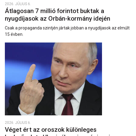
2026. JÚLIUS 6.
Átlagosan 7 millió forintot buktak a
nyugdíjasok az Orbán-kormány idején
Csak a propaganda szintjén jártak jobban a nyugdíjasok az elmúlt
15 évben.
2026. JÚLIUS 6.
Véget ért az oroszok különleges