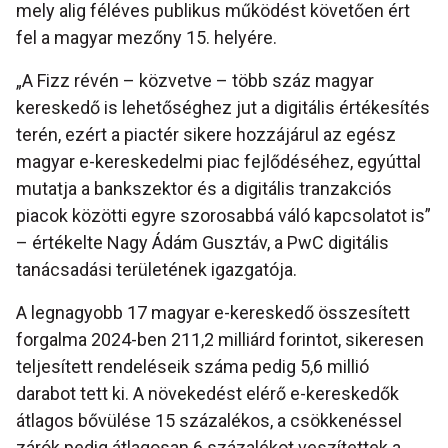
mely alig féléves publikus működést követően ért
fel a magyar mezőny 15. helyére.
„A Fizz révén – közvetve – több száz magyar
kereskedő is lehetőséghez jut a digitális értékesítés
terén, ezért a piactér sikere hozzájárul az egész
magyar e-kereskedelmi piac fejlődéséhez, egyúttal
mutatja a bankszektor és a digitális tranzakciós
piacok közötti egyre szorosabbá váló kapcsolatot is”
– értékelte Nagy Ádám Gusztáv, a PwC digitális
tanácsadási területének igazgatója.
A legnagyobb 17 magyar e-kereskedő összesített
forgalma 2024-ben 211,2 milliárd forintot, sikeresen
teljesített rendeléseik száma pedig 5,6 millió
darabot tett ki. A növekedést elérő e-kereskedők
átlagos bővülése 15 százalékos, a csökkenéssel
zárók pedig átlagosan 6 százalékot veszítettek a