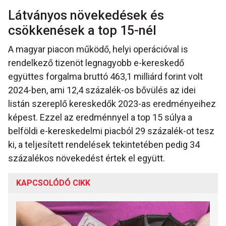
Látványos növekedések és
csökkenések a top 15-nél
A magyar piacon működő, helyi operációval is
rendelkező tizenöt legnagyobb e-kereskedő
együttes forgalma bruttó 463,1 milliárd forint volt
2024-ben, ami 12,4 százalék-os bővülés az idei
listán szereplő kereskedők 2023-as eredményeihez
képest. Ezzel az eredménnyel a top 15 súlya a
belföldi e-kereskedelmi piacból 29 százalék-ot tesz
ki, a teljesített rendelések tekintetében pedig 34
százalékos növekedést értek el együtt.
KAPCSOLÓDÓ CIKK