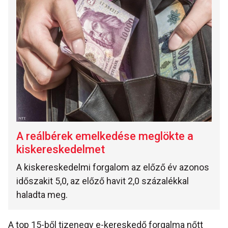
A reálbérek emelkedése meglökte a
kiskereskedelmet
A kiskereskedelmi forgalom az előző év azonos
időszakit 5,0, az előző havit 2,0 százalékkal
haladta meg.
A top 15-ből tizenegy e-kereskedő forgalma nőtt