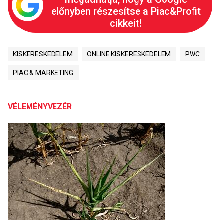
előnyben részesítse a Piac&Profit
cikkeit!
KISKERESKEDELEM
ONLINE KISKERESKEDELEM
PWC
PIAC & MARKETING
VÉLEMÉNYVEZÉR