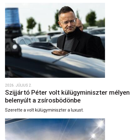
2026. JÚLIUS 2.
Szijjártó Péter volt külügyminiszter mélyen
belenyúlt a zsírosbödönbe
Szerette a volt külügyminiszter a luxust.