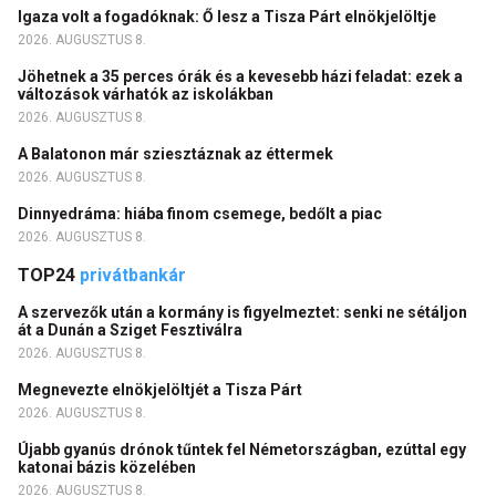
Igaza volt a fogadóknak: Ő lesz a Tisza Párt elnökjelöltje
2026. AUGUSZTUS 8.
Jöhetnek a 35 perces órák és a kevesebb házi feladat: ezek a
változások várhatók az iskolákban
2026. AUGUSZTUS 8.
A Balatonon már sziesztáznak az éttermek
2026. AUGUSZTUS 8.
Dinnyedráma: hiába finom csemege, bedőlt a piac
2026. AUGUSZTUS 8.
TOP24
privátbankár
A szervezők után a kormány is figyelmeztet: senki ne sétáljon
át a Dunán a Sziget Fesztiválra
2026. AUGUSZTUS 8.
Megnevezte elnökjelöltjét a Tisza Párt
2026. AUGUSZTUS 8.
Újabb gyanús drónok tűntek fel Németországban, ezúttal egy
katonai bázis közelében
2026. AUGUSZTUS 8.