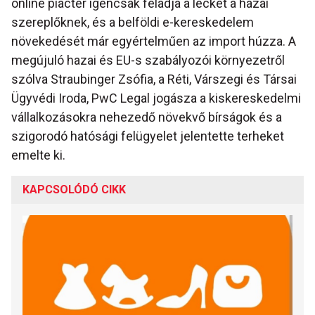
online piactér igencsak feladja a leckét a hazai
szereplőknek, és a belföldi e-kereskedelem
növekedését már egyértelműen az import húzza. A
megújuló hazai és EU-s szabályozói környezetről
szólva Straubinger Zsófia, a Réti, Várszegi és Társai
Ügyvédi Iroda, PwC Legal jogásza a kiskereskedelmi
vállalkozásokra nehezedő növekvő bírságok és a
szigorodó hatósági felügyelet jelentette terheket
emelte ki.
KAPCSOLÓDÓ CIKK