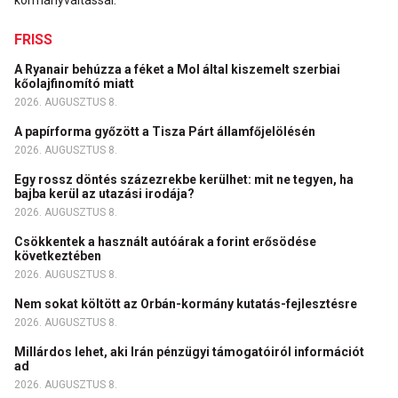
kormányváltással.
FRISS
A Ryanair behúzza a féket a Mol által kiszemelt szerbiai
kőolajfinomító miatt
2026. AUGUSZTUS 8.
A papírforma győzött a Tisza Párt államfőjelölésén
2026. AUGUSZTUS 8.
Egy rossz döntés százezrekbe kerülhet: mit ne tegyen, ha
bajba kerül az utazási irodája?
2026. AUGUSZTUS 8.
Csökkentek a használt autóárak a forint erősödése
következtében
2026. AUGUSZTUS 8.
Nem sokat költött az Orbán-kormány kutatás-fejlesztésre
2026. AUGUSZTUS 8.
Millárdos lehet, aki Irán pénzügyi támogatóiról információt
ad
2026. AUGUSZTUS 8.