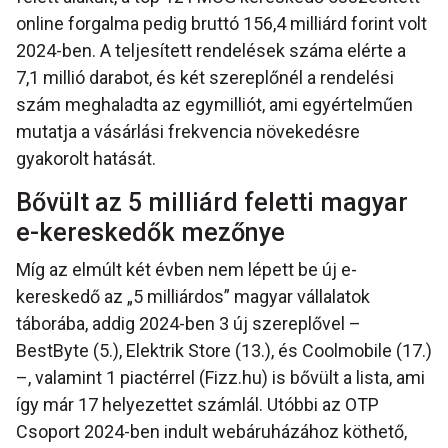
online forgalma pedig bruttó 156,4 milliárd forint volt
2024-ben. A teljesített rendelések száma elérte a
7,1 millió darabot, és két szereplőnél a rendelési
szám meghaladta az egymilliót, ami egyértelműen
mutatja a vásárlási frekvencia növekedésre
gyakorolt hatását.
Bővült az 5 milliárd feletti magyar
e-kereskedők mezőnye
Míg az elmúlt két évben nem lépett be új e-
kereskedő az „5 milliárdos” magyar vállalatok
táborába, addig 2024-ben 3 új szereplővel –
BestByte (5.), Elektrik Store (13.), és Coolmobile (17.)
–, valamint 1 piactérrel (Fizz.hu) is bővült a lista, ami
így már 17 helyezettet számlál. Utóbbi az OTP
Csoport 2024-ben indult webáruházához köthető,