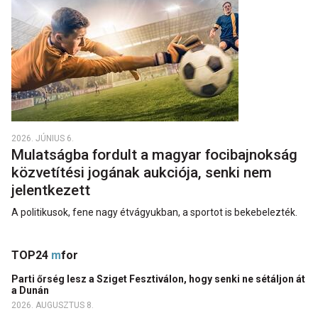
2026. JÚNIUS 6.
Mulatságba fordult a magyar focibajnokság
közvetítési jogának aukciója, senki nem
jelentkezett
A politikusok, fene nagy étvágyukban, a sportot is bekebelezték.
TOP24
m
for
Parti őrség lesz a Sziget Fesztiválon, hogy senki ne sétáljon át
a Dunán
2026. AUGUSZTUS 8.