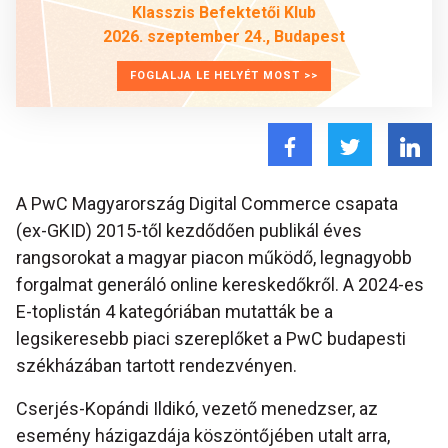
Klasszis Befektetői Klub
2026. szeptember 24., Budapest
FOGLALJA LE HELYÉT MOST >>
A PwC Magyarország Digital Commerce csapata
(ex-GKID) 2015-től kezdődően publikál éves
rangsorokat a magyar piacon működő, legnagyobb
forgalmat generáló online kereskedőkről. A 2024-es
E-toplistán 4 kategóriában mutatták be a
legsikeresebb piaci szereplőket a PwC budapesti
székházában tartott rendezvényen.
Cserjés-Kopándi Ildikó, vezető menedzser, az
esemény házigazdája köszöntőjében utalt arra,