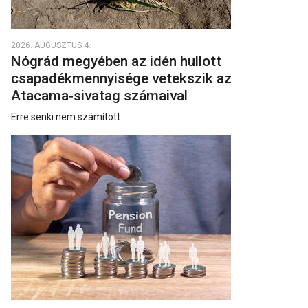
2026. AUGUSZTUS 4.
Nógrád megyében az idén hullott
csapadékmennyisége vetekszik az
Atacama‑sivatag számaival
Erre senki nem számított.