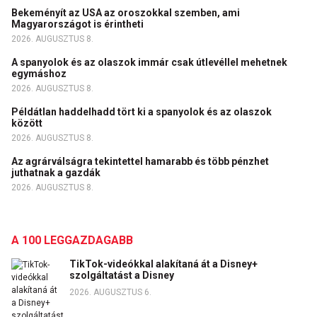
Bekeményít az USA az oroszokkal szemben, ami
Magyarországot is érintheti
2026. AUGUSZTUS 8.
A spanyolok és az olaszok immár csak útlevéllel mehetnek
egymáshoz
2026. AUGUSZTUS 8.
Példátlan haddelhadd tört ki a spanyolok és az olaszok
között
2026. AUGUSZTUS 8.
Az agrárválságra tekintettel hamarabb és több pénzhet
juthatnak a gazdák
2026. AUGUSZTUS 8.
A 100 LEGGAZDAGABB
TikTok-videókkal alakítaná át a Disney+
szolgáltatást a Disney
2026. AUGUSZTUS 6.