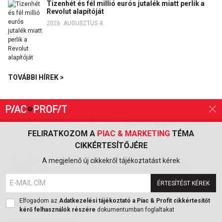
Tizenhét és fél millió eurós jutalék miatt perlik a
Revolut alapítóját
2026. AUGUSZTUS 4.
TOVÁBBI HÍREK >
FELIRATKOZOM A
PIAC & MARKETING
TÉMA
CIKKÉRTESÍTŐJÉRE
A külföldi befektetők a tényleges
A megjelenő új cikkekről tájékoztatást kérek
makrogazdasági stabilitást értékelik
ÉRTESÍTÉST KÉREK
2026. AUGUSZTUS 5.
Elfogadom az
Adatkezelési tájékoztató a Piac & Profit cikkértesítőt
kérő felhasználók részére
dokumentumban foglaltakat
KÖLTSÉGKÍMÉLÉS