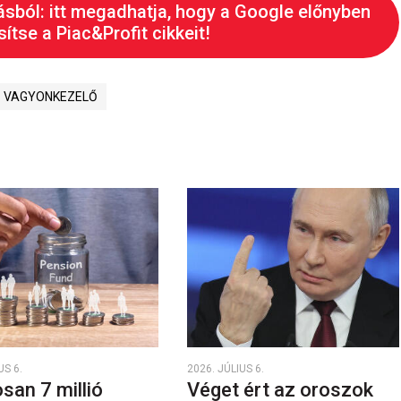
ásból: itt megadhatja, hogy a Google előnyben
ítse a Piac&Profit cikkeit!
VAGYONKEZELŐ
US 6.
2026. JÚLIUS 6.
san 7 millió
Véget ért az oroszok