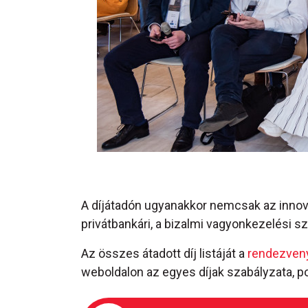
A díjátadón ugyanakkor nemcsak az innováci
privátbankári, a bizalmi vagyonkezelési sza
Az összes átadott díj listáját a
rendezveny
weboldalon az egyes díjak szabályzata, p