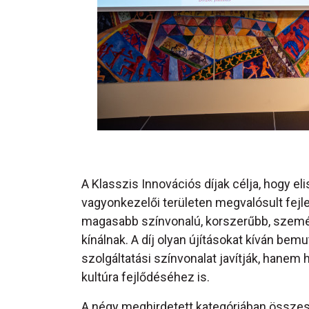
A Klasszis Innovációs díjak célja, hogy e
vagyonkezelői területen megvalósult fej
magasabb színvonalú, korszerűbb, szem
kínálnak. A díj olyan újításokat kíván be
szolgáltatási színvonalat javítják, hanem
kultúra fejlődéséhez is.
A négy meghirdetett kategóriában összese