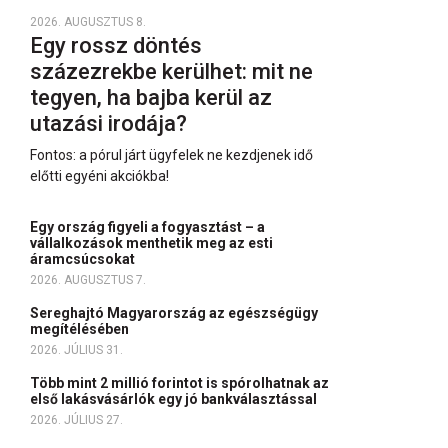
2026. AUGUSZTUS 8.
Egy rossz döntés
százezrekbe kerülhet: mit ne
tegyen, ha bajba kerül az
utazási irodája?
Fontos: a pórul járt ügyfelek ne kezdjenek idő
előtti egyéni akciókba!
Egy ország figyeli a fogyasztást – a
vállalkozások menthetik meg az esti
áramcsúcsokat
2026. AUGUSZTUS 7.
Sereghajtó Magyarország az egészségügy
megítélésében
2026. JÚLIUS 31.
Több mint 2 millió forintot is spórolhatnak az
első lakásvásárlók egy jó bankválasztással
2026. JÚLIUS 27.