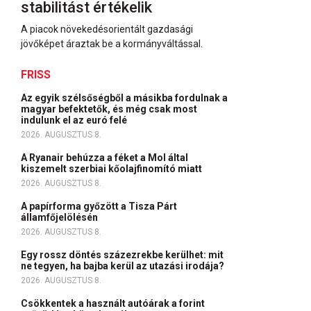
stabilitást értékelik
A piacok növekedésorientált gazdasági
jövőképet áraztak be a kormányváltással.
FRISS
Az egyik szélsőségből a másikba fordulnak a
magyar befektetők, és még csak most
indulunk el az euró felé
2026. AUGUSZTUS 8.
A Ryanair behúzza a féket a Mol által
kiszemelt szerbiai kőolajfinomító miatt
2026. AUGUSZTUS 8.
A papírforma győzött a Tisza Párt
államfőjelölésén
2026. AUGUSZTUS 8.
Egy rossz döntés százezrekbe kerülhet: mit
ne tegyen, ha bajba kerül az utazási irodája?
2026. AUGUSZTUS 8.
Csökkentek a használt autóárak a forint