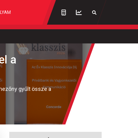
LYAM
el a
s mezőny gyűlt össze a