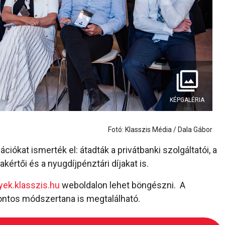
KÉPGALÉRIA
Fotó: Klasszis Média / Dala Gábor
ókat ismerték el: átadták a privátbanki szolgáltatói, a
kértői és a nyugdíjpénztári díjakat is.
ek.klasszis.hu
weboldalon lehet böngészni. A
ontos módszertana is megtalálható.