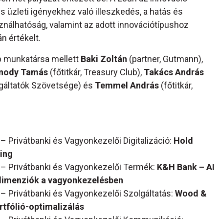
s üzleti igényekhez való illeszkedés, a hatás és
álhatóság, valamint az adott innovációtípushoz
n értékelt.
b munkatársa mellett
Baki Zoltán
(partner, Gutmann),
nody Tamás
(főtitkár, Treasury Club),
Takács András
olgáltatók Szövetsége) és
Temmel András
(főtitkár,
 – Privátbanki és Vagyonkezelői Digitalizáció:
Hold
ing
6 – Privátbanki és Vagyonkezelői Termék:
K&H Bank – AI
 dimenziók a vagyonkezelésben
 – Privátbanki és Vagyonkezelői Szolgáltatás:
Wood &
tfólió-optimalizálás