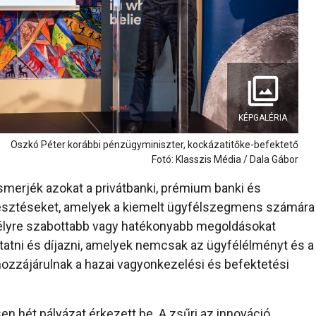
KÉPGALÉRIA
Oszkó Péter korábbi pénzügyminiszter, kockázatitőke-befektető
Fotó: Klasszis Média / Dala Gábor
lismerjék azokat a privátbanki, prémium banki és
lesztéseket, amelyek a kiemelt ügyfélszegmens számára
élyre szabottabb vagy hatékonyabb megoldásokat
mutatni és díjazni, amelyek nemcsak az ügyfélélményt és a
 hozzájárulnak a hazai vagyonkezelési és befektetési
n hét pályázat érkezett be. A zsűri az innováció