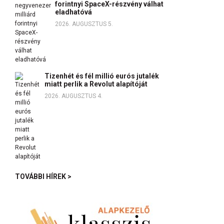
forintnyi SpaceX-részvény válhat
eladhatóvá
2026. AUGUSZTUS 5.
Tizenhét és fél millió eurós jutalék
miatt perlik a Revolut alapítóját
2026. AUGUSZTUS 4.
TOVÁBBI HÍREK >