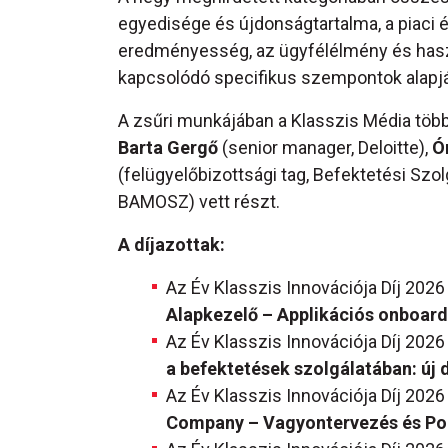
egyedisége és újdonságtartalma, a piaci é
eredményesség, az ügyfélélmény és haszn
kapcsolódó specifikus szempontok alapjá
A zsűri munkájában a Klasszis Média töb
Barta Gergő
(senior manager, Deloitte),
Ó
(felügyelőbizottsági tag, Befektetési Sz
BAMOSZ) vett részt.
A díjazottak:
Az Év Klasszis Innovációja Díj 2026
Alapkezelő – Applikációs onboard
Az Év Klasszis Innovációja Díj 202
a befektetések szolgálatában: új
Az Év Klasszis Innovációja Díj 2026
Company – Vagyontervezés és Por