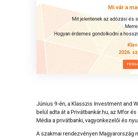
Mi vár a ma
Mit jelentenek az adózási és 
Merre 
Hogyan érdemes gondolkodni a hosszú 
Klas
2026. s
FOGL
Június 9-én, a Klasszis Investment and
belül adta át a Privátbankár.hu, az Mfor é
Média a privátbanki, vagyonkezelői és nyug
A szakmai rendezvényen Magyarország mak