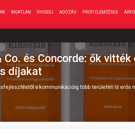
INK
INGATLAN
NYUGDÍJ
ADÓZÁS
PROFI ELEMZÉSEK
ÁRFO
Co. és Concorde: ők vitték 
s díjakat
tatásfejlesztéstől a kommunikációig több területen is erő