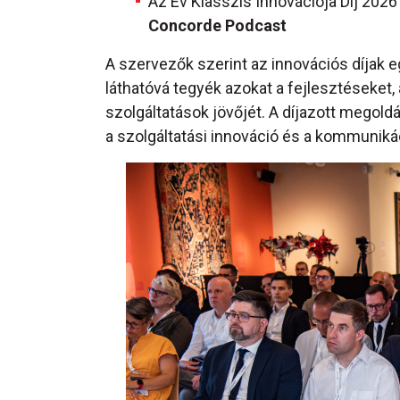
Az Év Klasszis Innovációja Díj 202
Concorde Podcast
A szervezők szerint az innovációs díjak e
láthatóvá tegyék azokat a fejlesztéseket,
szolgáltatások jövőjét. A díjazott megoldá
a szolgáltatási innováció és a kommunikác