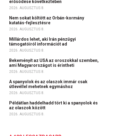
erősödése következtében
2026. AUGUSZTUS 8.
Nem sokat költött az Orbán-kormány
kutatás-fejlesztésre
2026. AUGUSZTUS 8.
Millárdos lehet, aki Irán pénzügyi
támogatóiról információt ad
2026. AUGUSZTUS 8.
Bekeményít az USA az oroszokkal szemben,
ami Magyarországot is érintheti
2026. AUGUSZTUS 8.
A spanyolok és az olaszok immár csak
útlevéllel mehetnek egymáshoz
2026. AUGUSZTUS 8.
Példátlan haddelhadd tört ki a spanyolok és
az olaszok között
2026. AUGUSZTUS 8.