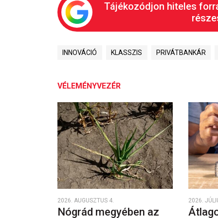
Tájékozódjon hiteles forr
részes
INNOVÁCIÓ
KLASSZIS
PRIVÁTBANKÁR
VÉLEMÉNYVEZÉR
2026. AUGUSZTUS 4.
2026. JÚLI
Nógrád megyében az
Átlago