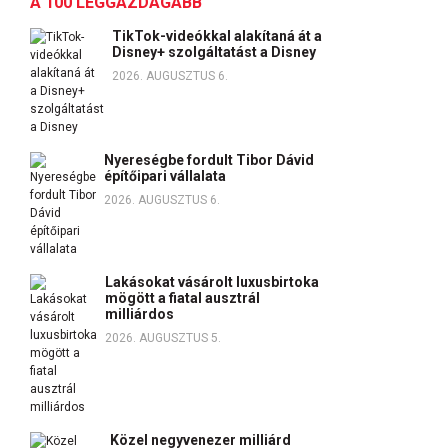
A 100 LEGGAZDAGABB
TikTok-videókkal alakítaná át a
Disney+ szolgáltatást a Disney
2026. AUGUSZTUS 6.
Nyereségbe fordult Tibor Dávid
építőipari vállalata
2026. AUGUSZTUS 6.
Lakásokat vásárolt luxusbirtoka
mögött a fiatal ausztrál
milliárdos
2026. AUGUSZTUS 5.
Közel negyvenezer milliárd