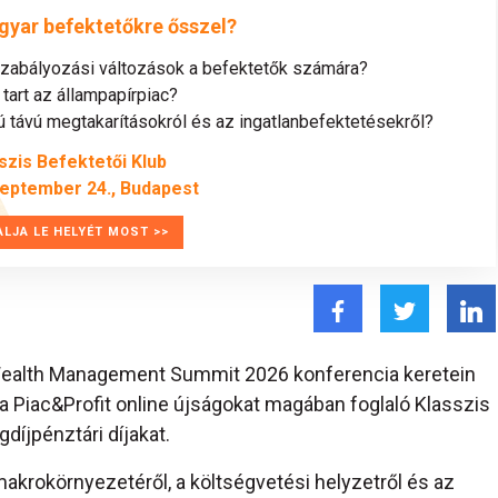
gyar befektetőkre ősszel?
szabályozási változások a befektetők számára?
tart az állampapírpiac?
távú megtakarításokról és az ingatlanbefektetésekről?
szis Befektetői Klub
zeptember 24., Budapest
ALJA LE HELYÉT MOST >>
 Wealth Management Summit 2026 konferencia keretein
s a Piac&Profit online újságokat magában foglaló Klasszis
díjpénztári díjakat.
rokörnyezetéről, a költségvetési helyzetről és az