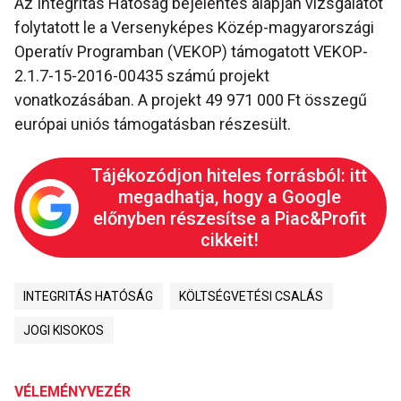
Az Integritás Hatóság bejelentés alapján vizsgálatot
folytatott le a Versenyképes Közép-magyarországi
Operatív Programban (VEKOP) támogatott VEKOP-
2.1.7-15-2016-00435 számú projekt
vonatkozásában. A projekt 49 971 000 Ft összegű
európai uniós támogatásban részesült.
Tájékozódjon hiteles forrásból: itt
megadhatja, hogy a Google
előnyben részesítse a Piac&Profit
cikkeit!
INTEGRITÁS HATÓSÁG
KÖLTSÉGVETÉSI CSALÁS
JOGI KISOKOS
VÉLEMÉNYVEZÉR