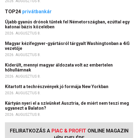
2026. AUGUSZTUS 8.
TOP24
privátbankár
Újabb gyanús drónok tűntek fel Németországban, ezúttal egy
katonai bázis közelében
2026. AUGUSZTUS 8.
Magyar kézifegyver-gyártásról tárgyalt Washingtonban a 4iG
vezetője
2026. AUGUSZTUS 8.
Kiderült, mennyi magyar áldozata volt az embertelen
hőhullámnak
2026. AUGUSZTUS 8.
Kitartott a techrészvények jó formája New Yorkban
2026. AUGUSZTUS 8.
Kártyán nyeri el a szívünket Ausztria, de miért nem teszi meg
ugyanezt a Balaton?
2026. AUGUSZTUS 8.
FELIRATKOZÁS A
PIAC & PROFIT
ONLINE MAGAZIN