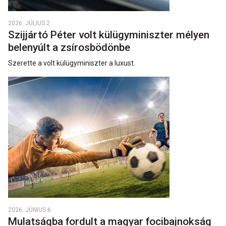
2026. JÚLIUS 2.
Szijjártó Péter volt külügyminiszter mélyen
belenyúlt a zsírosbödönbe
Szerette a volt külügyminiszter a luxust.
2026. JÚNIUS 6.
Mulatságba fordult a magyar focibajnokság