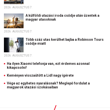
2026. AUGUSZTUS 7.
A külföldi utazási iroda csődje után üzentek a
magyar utasoknak
2026. AUGUSZTUS 7.
Több száz utas kerülhet bajba a Robinson Tours
csődje miatt
2026. AUGUSZTUS 7.
Ha ilyen Xiaomi telefonja van, ezt érdemes azonnal
kikapcsolni!
Keményen visszaütött a Lidl nagy ígérete
Vége az egyhetes nyaralásnak? Meglepő fordulat a
magyarok utazási szokásaiban