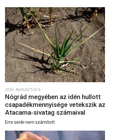
2026. AUGUSZTUS 4.
Nógrád megyében az idén hullott
csapadékmennyisége vetekszik az
Atacama‑sivatag számaival
Erre senki nem számított.