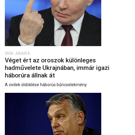
2026. JÚLIUS 6.
Véget ért az oroszok különleges
hadművelete Ukrajnában, immár igazi
háborúra állnak át
A civilek öldöklése háborús bűncselekmény.