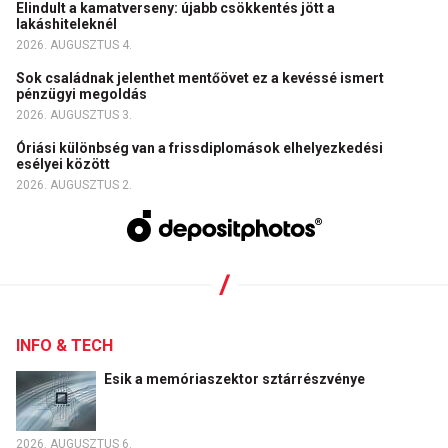
Elindult a kamatverseny: újabb csökkentés jött a
lakáshiteleknél
2026. AUGUSZTUS 4.
Sok családnak jelenthet mentőövet ez a kevéssé ismert
pénzügyi megoldás
2026. AUGUSZTUS 3.
Óriási különbség van a frissdiplomások elhelyezkedési
esélyei között
2026. AUGUSZTUS 2.
INFO & TECH
Esik a memóriaszektor sztárrészvénye
2026. AUGUSZTUS 6.