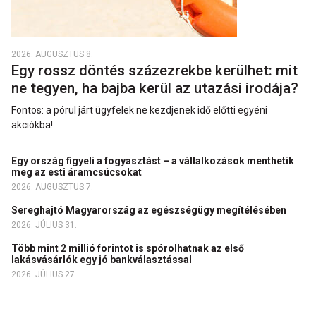
2026. AUGUSZTUS 8.
Egy rossz döntés százezrekbe kerülhet: mit
ne tegyen, ha bajba kerül az utazási irodája?
Fontos: a pórul járt ügyfelek ne kezdjenek idő előtti egyéni
akciókba!
Egy ország figyeli a fogyasztást – a vállalkozások menthetik
meg az esti áramcsúcsokat
2026. AUGUSZTUS 7.
Sereghajtó Magyarország az egészségügy megítélésében
2026. JÚLIUS 31.
Több mint 2 millió forintot is spórolhatnak az első
lakásvásárlók egy jó bankválasztással
2026. JÚLIUS 27.