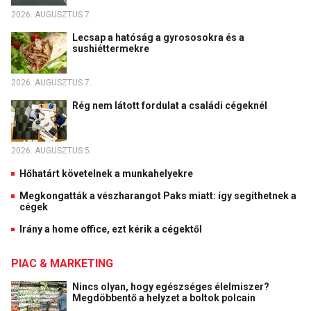
2026. AUGUSZTUS 7.
Lecsap a hatóság a gyrososokra és a
sushiéttermekre
2026. AUGUSZTUS 7.
Rég nem látott fordulat a családi cégeknél
2026. AUGUSZTUS 5.
Hőhatárt követelnek a munkahelyekre
Megkongatták a vészharangot Paks miatt: így segíthetnek a
cégek
Irány a home office, ezt kérik a cégektől
PIAC & MARKETING
Nincs olyan, hogy egészséges élelmiszer?
Megdöbbentő a helyzet a boltok polcain