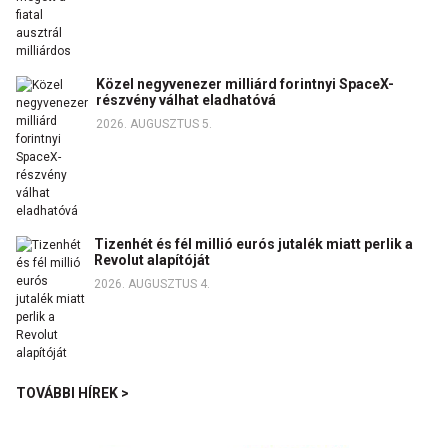
Közel negyvenezer milliárd forintnyi SpaceX-
részvény válhat eladhatóvá
2026. AUGUSZTUS 5.
Tizenhét és fél millió eurós jutalék miatt perlik a
Revolut alapítóját
2026. AUGUSZTUS 4.
TOVÁBBI HÍREK >