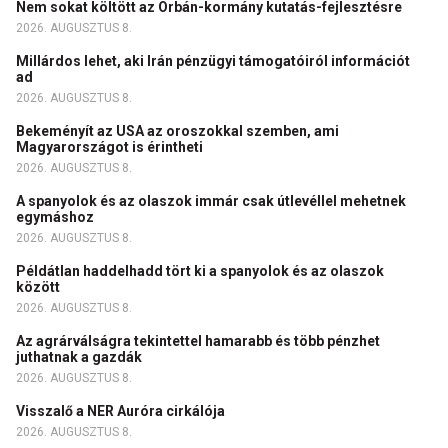
Nem sokat költött az Orbán-kormány kutatás-fejlesztésre
2026. AUGUSZTUS 8.
Millárdos lehet, aki Irán pénzügyi támogatóiról információt
ad
2026. AUGUSZTUS 8.
Bekeményít az USA az oroszokkal szemben, ami
Magyarországot is érintheti
2026. AUGUSZTUS 8.
A spanyolok és az olaszok immár csak útlevéllel mehetnek
egymáshoz
2026. AUGUSZTUS 8.
Példátlan haddelhadd tört ki a spanyolok és az olaszok
között
2026. AUGUSZTUS 8.
Az agrárválságra tekintettel hamarabb és több pénzhet
juthatnak a gazdák
2026. AUGUSZTUS 8.
Visszalő a NER Auróra cirkálója
2026. AUGUSZTUS 8.