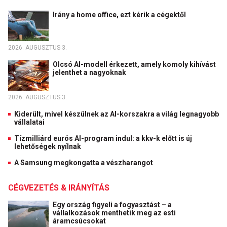
Irány a home office, ezt kérik a cégektől
2026. AUGUSZTUS 3.
Olcsó AI-modell érkezett, amely komoly kihívást
jelenthet a nagyoknak
2026. AUGUSZTUS 3.
Kiderült, mivel készülnek az AI-korszakra a világ legnagyobb
vállalatai
Tízmilliárd eurós AI-program indul: a kkv-k előtt is új
lehetőségek nyílnak
A Samsung megkongatta a vészharangot
CÉGVEZETÉS & IRÁNYÍTÁS
Egy ország figyeli a fogyasztást – a
vállalkozások menthetik meg az esti
áramcsúcsokat