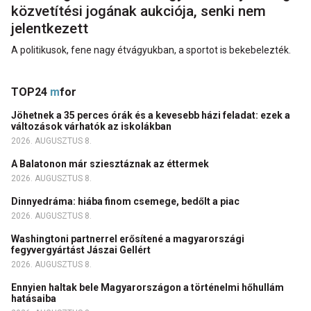
közvetítési jogának aukciója, senki nem
jelentkezett
A politikusok, fene nagy étvágyukban, a sportot is bekebelezték.
TOP24
m
for
Jöhetnek a 35 perces órák és a kevesebb házi feladat: ezek a
változások várhatók az iskolákban
2026. AUGUSZTUS 8.
A Balatonon már sziesztáznak az éttermek
2026. AUGUSZTUS 8.
Dinnyedráma: hiába finom csemege, bedőlt a piac
2026. AUGUSZTUS 8.
Washingtoni partnerrel erősítené a magyarországi
fegyvergyártást Jászai Gellért
2026. AUGUSZTUS 8.
Ennyien haltak bele Magyarországon a történelmi hőhullám
hatásaiba