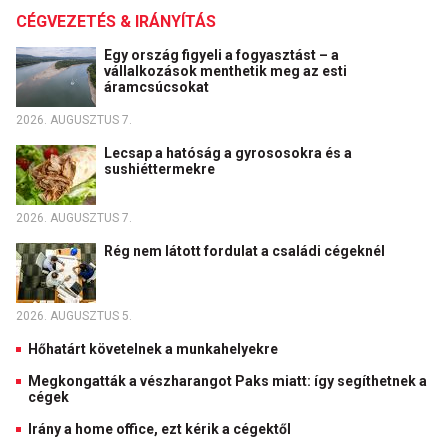
CÉGVEZETÉS & IRÁNYÍTÁS
Egy ország figyeli a fogyasztást – a
vállalkozások menthetik meg az esti
áramcsúcsokat
2026. AUGUSZTUS 7.
Lecsap a hatóság a gyrososokra és a
sushiéttermekre
2026. AUGUSZTUS 7.
Rég nem látott fordulat a családi cégeknél
2026. AUGUSZTUS 5.
Hőhatárt követelnek a munkahelyekre
Megkongatták a vészharangot Paks miatt: így segíthetnek a
cégek
Irány a home office, ezt kérik a cégektől