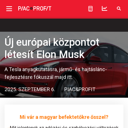
Új európai központot
létesít Elon Musk
A Tesla anyagkutatásra, jármű- és hajtáslánc-
fejlesztésre fókuszál majd itt.
2025. SZEPTEMBER 6.
PIAC&PROFIT
Mi vár a magyar befektetőkre ősszel?
Mit jelentenek az adózási és szabályozási változások