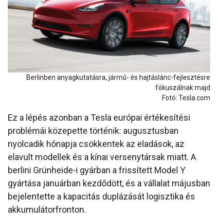
Berlinben anyagkutatásra, jármű- és hajtáslánc-fejlesztésre
fókuszálnak majd
Fotó: Tesla.com
Ez a lépés azonban a Tesla európai értékesítési
problémái közepette történik: augusztusban
nyolcadik hónapja csökkentek az eladások, az
elavult modellek és a kínai versenytársak miatt. A
berlini Grünheide-i gyárban a frissített Model Y
gyártása januárban kezdődött, és a vállalat májusban
bejelentette a kapacitás duplázását logisztika és
akkumulátorfronton.