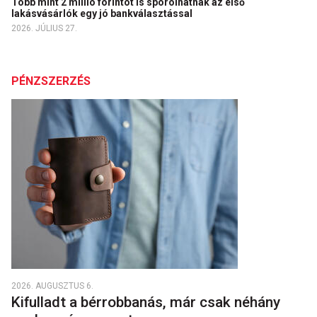
Több mint 2 millió forintot is spórolhatnak az első
lakásvásárlók egy jó bankválasztással
2026. JÚLIUS 27.
PÉNZSZERZÉS
2026. AUGUSZTUS 6.
Kifulladt a bérrobbanás, már csak néhány