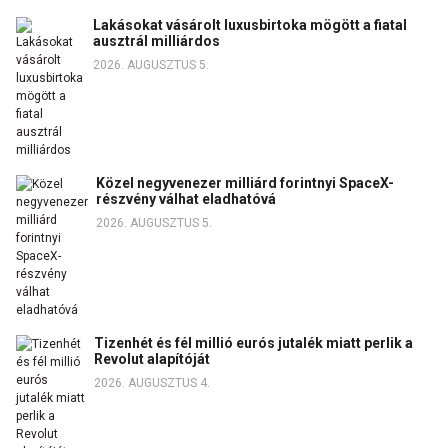
Lakásokat vásárolt luxusbirtoka mögött a fiatal
ausztrál milliárdos
2026. AUGUSZTUS 5.
Közel negyvenezer milliárd forintnyi SpaceX-
részvény válhat eladhatóvá
2026. AUGUSZTUS 5.
Tizenhét és fél millió eurós jutalék miatt perlik a
Revolut alapítóját
2026. AUGUSZTUS 4.