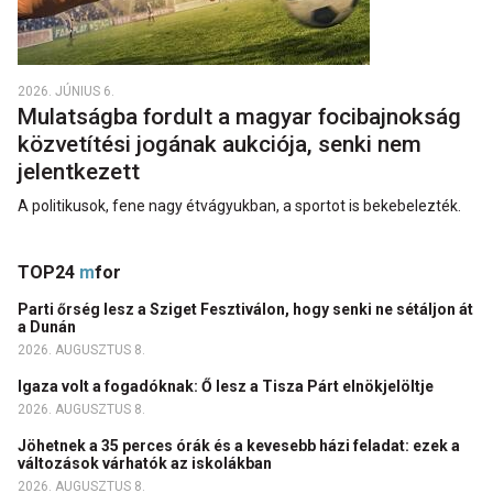
2026. JÚNIUS 6.
Mulatságba fordult a magyar focibajnokság
közvetítési jogának aukciója, senki nem
jelentkezett
A politikusok, fene nagy étvágyukban, a sportot is bekebelezték.
TOP24
m
for
Parti őrség lesz a Sziget Fesztiválon, hogy senki ne sétáljon át
a Dunán
2026. AUGUSZTUS 8.
Igaza volt a fogadóknak: Ő lesz a Tisza Párt elnökjelöltje
2026. AUGUSZTUS 8.
Jöhetnek a 35 perces órák és a kevesebb házi feladat: ezek a
változások várhatók az iskolákban
2026. AUGUSZTUS 8.