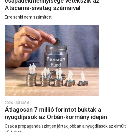
csapadékmennyisége vetekszik az
Atacama‑sivatag számaival
Erre senki nem számított.
2026. JÚLIUS 6.
Átlagosan 7 millió forintot buktak a
nyugdíjasok az Orbán-kormány idején
Csak a propaganda szintjén jártak jobban a nyugdíjasok az elmúlt