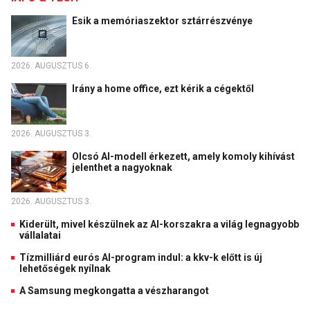
Esik a memóriaszektor sztárrészvénye
2026. AUGUSZTUS 6.
Irány a home office, ezt kérik a cégektől
2026. AUGUSZTUS 3.
Olcsó AI-modell érkezett, amely komoly kihívást
jelenthet a nagyoknak
2026. AUGUSZTUS 3.
Kiderült, mivel készülnek az AI-korszakra a világ legnagyobb
vállalatai
Tízmilliárd eurós AI-program indul: a kkv-k előtt is új
lehetőségek nyílnak
A Samsung megkongatta a vészharangot