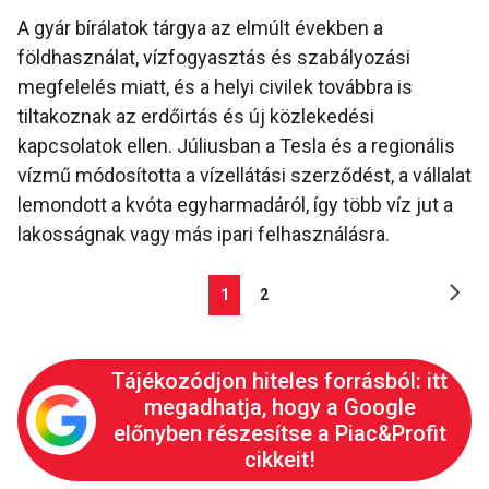
A gyár bírálatok tárgya az elmúlt években a
földhasználat, vízfogyasztás és szabályozási
megfelelés miatt, és a helyi civilek továbbra is
tiltakoznak az erdőirtás és új közlekedési
kapcsolatok ellen. Júliusban a Tesla és a regionális
vízmű módosította a vízellátási szerződést, a vállalat
lemondott a kvóta egyharmadáról, így több víz jut a
lakosságnak vagy más ipari felhasználásra.
1
2
Tájékozódjon hiteles forrásból: itt
megadhatja, hogy a Google
előnyben részesítse a Piac&Profit
cikkeit!