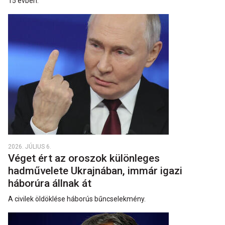
15 évben.
2026. JÚLIUS 6.
Véget ért az oroszok különleges
hadművelete Ukrajnában, immár igazi
háborúra állnak át
A civilek öldöklése háborús bűncselekmény.