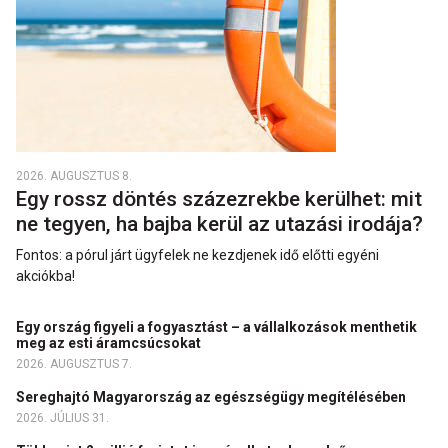
2026. AUGUSZTUS 8.
Egy rossz döntés százezrekbe kerülhet: mit
ne tegyen, ha bajba kerül az utazási irodája?
Fontos: a pórul járt ügyfelek ne kezdjenek idő előtti egyéni
akciókba!
Egy ország figyeli a fogyasztást – a vállalkozások menthetik
meg az esti áramcsúcsokat
2026. AUGUSZTUS 7.
Sereghajtó Magyarország az egészségügy megítélésében
2026. JÚLIUS 31.