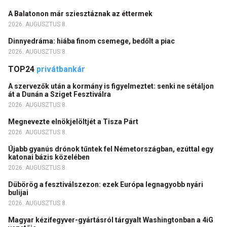
A Balatonon már sziesztáznak az éttermek
2026. AUGUSZTUS 8.
Dinnyedráma: hiába finom csemege, bedőlt a piac
2026. AUGUSZTUS 8.
TOP24
privátbankár
A szervezők után a kormány is figyelmeztet: senki ne sétáljon
át a Dunán a Sziget Fesztiválra
2026. AUGUSZTUS 8.
Megnevezte elnökjelöltjét a Tisza Párt
2026. AUGUSZTUS 8.
Újabb gyanús drónok tűntek fel Németországban, ezúttal egy
katonai bázis közelében
2026. AUGUSZTUS 8.
Dübörög a fesztiválszezon: ezek Európa legnagyobb nyári
bulijai
2026. AUGUSZTUS 8.
Magyar kézifegyver-gyártásról tárgyalt Washingtonban a 4iG