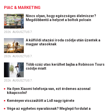
PIAC & MARKETING
Nincs olyan, hogy egészséges élelmiszer?
Megdöbbentő a helyzet a boltok polcain
2026. AUGUSZTUS 7.
A külföldi utazási iroda csődje után üzentek a
magyar utasoknak
2026. AUGUSZTUS 7.
Több száz utas kerülhet bajba a Robinson Tours
csődje miatt
2026. AUGUSZTUS 7.
Ha ilyen Xiaomi telefonja van, ezt érdemes azonnal
kikapcsolni!
Keményen visszaütött a Lidl nagy ígérete
Vége az egyhetes nyaralásnak? Meglepő fordulat a