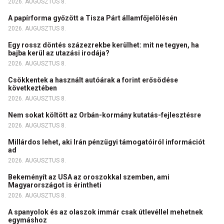
2026. AUGUSZTUS 8.
A papírforma győzött a Tisza Párt államfőjelölésén
2026. AUGUSZTUS 8.
Egy rossz döntés százezrekbe kerülhet: mit ne tegyen, ha
bajba kerül az utazási irodája?
2026. AUGUSZTUS 8.
Csökkentek a használt autóárak a forint erősödése
következtében
2026. AUGUSZTUS 8.
Nem sokat költött az Orbán-kormány kutatás-fejlesztésre
2026. AUGUSZTUS 8.
Millárdos lehet, aki Irán pénzügyi támogatóiról információt
ad
2026. AUGUSZTUS 8.
Bekeményít az USA az oroszokkal szemben, ami
Magyarországot is érintheti
2026. AUGUSZTUS 8.
A spanyolok és az olaszok immár csak útlevéllel mehetnek
egymáshoz