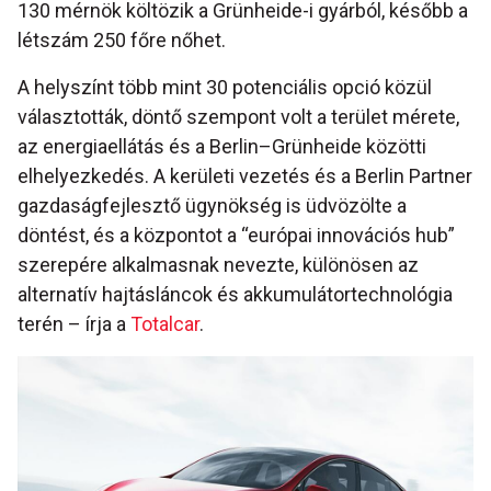
130 mérnök költözik a Grünheide-i gyárból, később a
létszám 250 főre nőhet.
A helyszínt több mint 30 potenciális opció közül
választották, döntő szempont volt a terület mérete,
az energiaellátás és a Berlin–Grünheide közötti
elhelyezkedés. A kerületi vezetés és a Berlin Partner
gazdaságfejlesztő ügynökség is üdvözölte a
döntést, és a központot a “európai innovációs hub”
szerepére alkalmasnak nevezte, különösen az
alternatív hajtásláncok és akkumulátortechnológia
terén – írja a
Totalcar
.