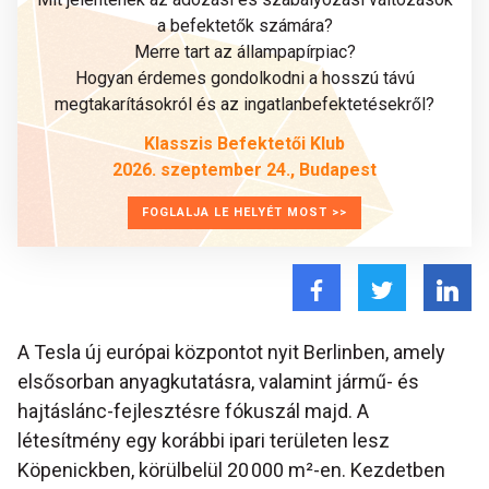
a befektetők számára?
Merre tart az állampapírpiac?
Hogyan érdemes gondolkodni a hosszú távú
megtakarításokról és az ingatlanbefektetésekről?
Klasszis Befektetői Klub
2026. szeptember 24., Budapest
FOGLALJA LE HELYÉT MOST >>
A Tesla új európai központot nyit Berlinben, amely
elsősorban anyagkutatásra, valamint jármű- és
hajtáslánc-fejlesztésre fókuszál majd. A
létesítmény egy korábbi ipari területen lesz
Köpenickben, körülbelül 20 000 m²-en. Kezdetben