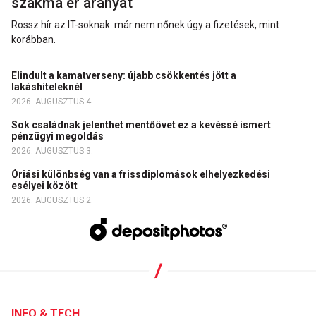
szakma ér aranyat
Rossz hír az IT-soknak: már nem nőnek úgy a fizetések, mint
korábban.
Elindult a kamatverseny: újabb csökkentés jött a
lakáshiteleknél
2026. AUGUSZTUS 4.
Sok családnak jelenthet mentőövet ez a kevéssé ismert
pénzügyi megoldás
2026. AUGUSZTUS 3.
Óriási különbség van a frissdiplomások elhelyezkedési
esélyei között
2026. AUGUSZTUS 2.
INFO & TECH