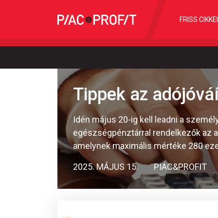
FRISS CIKKE
Tippek az adójóvá
Idén május 20-ig kell leadni a személ
egészségpénztárral rendelkezők az ad
amelynek maximális mértéke 280 ezer f
2025. MÁJUS 15.
PIAC&PROFIT