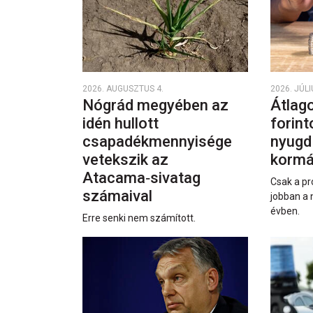
2026. AUGUSZTUS 4.
2026. JÚLI
Nógrád megyében az
Átlago
idén hullott
forint
csapadékmennyisége
nyugd
vetekszik az
kormá
Atacama‑sivatag
Csak a pr
számaival
jobban a 
évben.
Erre senki nem számított.