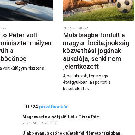
US 2.
2026. JÚNIUS 6.
rtó Péter volt
Mulatságba fordult a
yminiszter mélyen
magyar focibajnokság
últ a
közvetítési jogának
sbödönbe
aukciója, senki nem
jelentkezett
a volt külügyminiszter a
A politikusok, fene nagy
étvágyukban, a sportot is
bekebelezték.
TOP24
privátbankár
Megnevezte elnökjelöltjét a Tisza Párt
2026. AUGUSZTUS 8.
Újabb gyanús drónok tűntek fel Németországban,