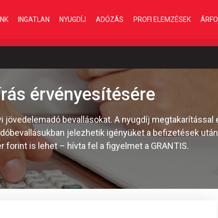
INK
INGATLAN
NYUGDÍJ
ADÓZÁS
PROFI ELEMZÉSEK
ÁRFO
írás érvényesítésére
yi jövedelemadó bevallásokat. A nyugdíj megtakarítással 
óbevallásukban jelezhetik igényüket a befizetések után 
orint is lehet – hívta fel a figyelmet a GRANTIS.