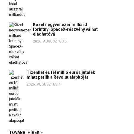
Közel negyvenezer milliárd
forintnyi SpaceX-részvény válhat
eladhatóvá
2026. AUGUSZTUS 5.
Tizenhét és fél millió eurós jutalék
miatt perlik a Revolut alapítóját
2026. AUGUSZTUS 4.
TOVÁBBI HÍREK >