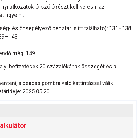
nyilatkozatokról szóló részt kell keresni az
 figyelni:
ég- és önsegélyező pénztár is itt található): 131–138.
139–143.
tendő még: 149.
valyi befizetések 20 százalékának összegét és a
enteni, a beadás gombra való kattintással válik
tárideje: 2025.05.20.
alkulátor