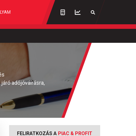
LYAM
és
járó adójóváírásra,
FELIRATKOZÁS A
PIAC & PROFIT