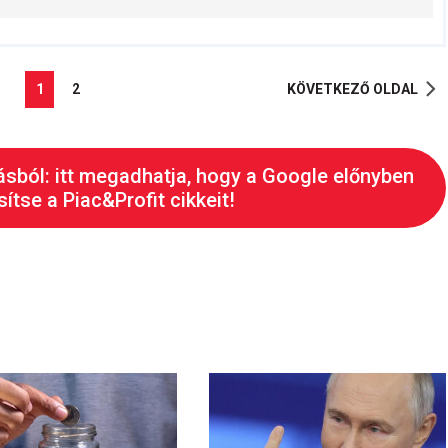
1
2
KÖVETKEZŐ OLDAL
ásból: itt megadhatja, hogy a Google előnyben
ítse a Piac&Profit cikkeit!