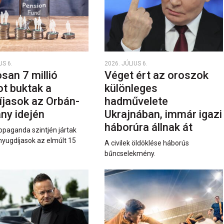
US 6.
2026. JÚLIUS 6.
san 7 millió
Véget ért az oroszok
ot buktak a
különleges
íjasok az Orbán-
hadművelete
ny idején
Ukrajnában, immár igazi
háborúra állnak át
opaganda szintjén jártak
nyugdíjasok az elmúlt 15
A civilek öldöklése háborús
bűncselekmény.