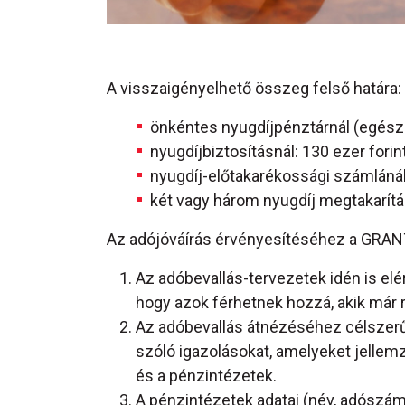
A visszaigényelhető összeg felső határa:
önkéntes nyugdíjpénztárnál (egészs
nyugdíjbiztosításnál: 130 ezer forin
nyugdíj-előtakarékossági számlánál:
két vagy három nyugdíj megtakarítá
Az adójóváírás érvényesítéséhez a GRANT
Az adóbevallás-tervezetek idén is el
hogy azok férhetnek hozzá, akik már r
Az adóbevallás átnézéséhez célszerű 
szóló igazolásokat, amelyeket jellemz
és a pénzintézetek.
A pénzintézetek adatai (név, adószám