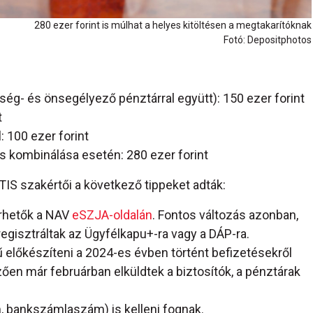
280 ezer forint is múlhat a helyes kitöltésen a megtakarítóknak
Fotó: Depositphotos
ég- és önsegélyező pénztárral együtt): 150 ezer forint
t
 100 ezer forint
s kombinálása esetén: 280 ezer forint
IS szakértői a következő tippeket adták:
érhetők a NAV
eSZJA-oldalán
. Fontos változás azonban,
egisztráltak az Ügyfélkapu+-ra vagy a DÁP-ra.
előkészíteni a 2024-es évben történt befizetésekről
ően már februárban elküldtek a biztosítók, a pénztárak
, bankszámlaszám) is kelleni fognak.