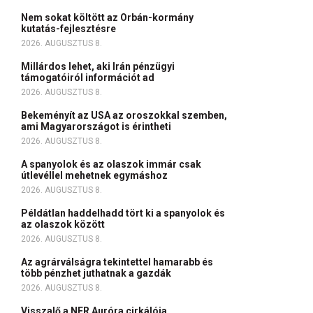
Nem sokat költött az Orbán-kormány
kutatás-fejlesztésre
2026. AUGUSZTUS 8.
Millárdos lehet, aki Irán pénzügyi
támogatóiról információt ad
2026. AUGUSZTUS 8.
Bekeményít az USA az oroszokkal szemben,
ami Magyarországot is érintheti
2026. AUGUSZTUS 8.
A spanyolok és az olaszok immár csak
útlevéllel mehetnek egymáshoz
2026. AUGUSZTUS 8.
Példátlan haddelhadd tört ki a spanyolok és
az olaszok között
2026. AUGUSZTUS 8.
Az agrárválságra tekintettel hamarabb és
több pénzhet juthatnak a gazdák
2026. AUGUSZTUS 8.
Visszalő a NER Auróra cirkálója