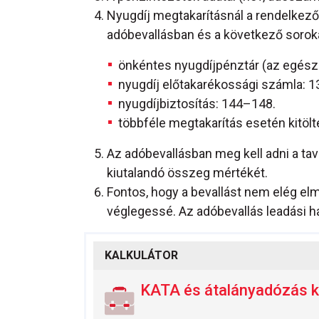
Nyugdíj megtakarításnál a rendelkező 
adóbevallásban és a következő sorokat
önkéntes nyugdíjpénztár (az egészs
nyugdíj előtakarékossági számla: 
nyugdíjbiztosítás: 144–148.
többféle megtakarítás esetén kitöl
Az adóbevallásban meg kell adni a ta
kiutalandó összeg mértékét.
Fontos, hogy a bevallást nem elég elm
véglegessé. Az adóbevallás leadási ha
KALKULÁTOR
KATA és átalányadózás k