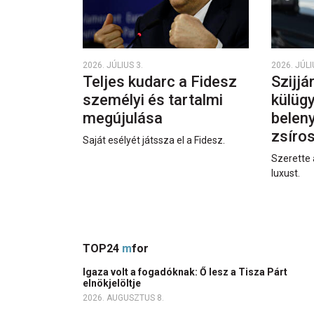
2026. JÚLIUS 3.
2026. JÚLI
Teljes kudarc a Fidesz
Szijjá
személyi és tartalmi
külüg
megújulása
beleny
zsíro
Saját esélyét játssza el a Fidesz.
Szerette 
luxust.
TOP24
m
for
Igaza volt a fogadóknak: Ő lesz a Tisza Párt
elnökjelöltje
2026. AUGUSZTUS 8.