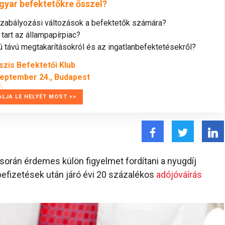
gyar befektetőkre ősszel?
szabályozási változások a befektetők számára?
tart az állampapírpiac?
távú megtakarításokról és az ingatlanbefektetésekről?
szis Befektetői Klub
zeptember 24., Budapest
ALJA LE HELYÉT MOST >>
 során érdemes külön figyelmet fordítani a nyugdíj
efizetések után járó évi 20 százalékos
adójóváírás