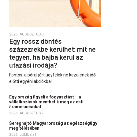
2026. AUGUSZTUS 8.
Egy rossz döntés
százezrekbe kerülhet: mit ne
tegyen, ha bajba kerül az
utazási irodája?
Fontos: a pórul járt ügyfelek ne kezdjenek idő
előtti egyéni akciókba!
Egy ország figyeli a fogyasztást – a
vállalkozások menthetik meg az esti
áramcsúcsokat
2026. AUGUSZTUS 7.
Sereghajtó Magyarország az egészségügy
megítélésében
2026. JÚLIUS 31.