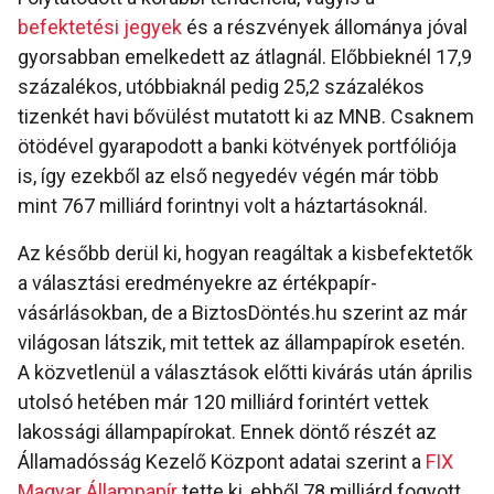
befektetési jegyek
és a részvények állománya jóval
gyorsabban emelkedett az átlagnál. Előbbieknél 17,9
százalékos, utóbbiaknál pedig 25,2 százalékos
tizenkét havi bővülést mutatott ki az MNB. Csaknem
ötödével gyarapodott a banki kötvények portfóliója
is, így ezekből az első negyedév végén már több
mint 767 milliárd forintnyi volt a háztartásoknál.
Az később derül ki, hogyan reagáltak a kisbefektetők
a választási eredményekre az értékpapír-
vásárlásokban, de a BiztosDöntés.hu szerint az már
világosan látszik, mit tettek az állampapírok esetén.
A közvetlenül a választások előtti kivárás után április
utolsó hetében már 120 milliárd forintért vettek
lakossági állampapírokat. Ennek döntő részét az
Államadósság Kezelő Központ adatai szerint a
FIX
Magyar Állampapír
tette ki, ebből 78 milliárd fogyott,