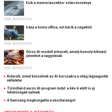
Esik a memóriaszektor sztárrészvénye
2026. AUGUSZTUS 6.
Irány a home office, ezt kérik a cégektől
2026. AUGUSZTUS 3.
Olcsó AI-modell érkezett, amely komoly kihívást
jelenthet a nagyoknak
2026. AUGUSZTUS 3.
Kiderült, mivel készülnek az AI-korszakra a világ legnagyobb
vállalatai
Tízmilliárd eurós AI-program indul: a kkv-k előtt is új
lehetőségek nyílnak
A Samsung megkongatta a vészharangot