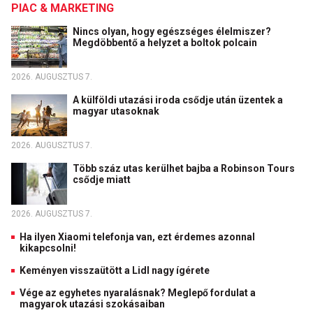
PIAC & MARKETING
Nincs olyan, hogy egészséges élelmiszer?
Megdöbbentő a helyzet a boltok polcain
2026. AUGUSZTUS 7.
A külföldi utazási iroda csődje után üzentek a
magyar utasoknak
2026. AUGUSZTUS 7.
Több száz utas kerülhet bajba a Robinson Tours
csődje miatt
2026. AUGUSZTUS 7.
Ha ilyen Xiaomi telefonja van, ezt érdemes azonnal
kikapcsolni!
Keményen visszaütött a Lidl nagy ígérete
Vége az egyhetes nyaralásnak? Meglepő fordulat a
magyarok utazási szokásaiban