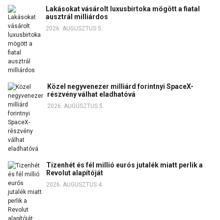
Lakásokat vásárolt luxusbirtoka mögött a fiatal
ausztrál milliárdos
2026. AUGUSZTUS 5.
Közel negyvenezer milliárd forintnyi SpaceX-
részvény válhat eladhatóvá
2026. AUGUSZTUS 5.
Tizenhét és fél millió eurós jutalék miatt perlik a
Revolut alapítóját
2026. AUGUSZTUS 4.