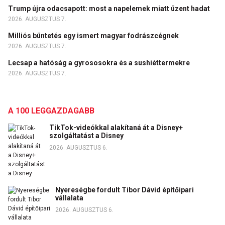
Trump újra odacsapott: most a napelemek miatt üzent hadat
2026. AUGUSZTUS 7.
Milliós büntetés egy ismert magyar fodrászcégnek
2026. AUGUSZTUS 7.
Lecsap a hatóság a gyrososokra és a sushiéttermekre
2026. AUGUSZTUS 7.
A 100 LEGGAZDAGABB
TikTok-videókkal alakítaná át a Disney+
szolgáltatást a Disney
2026. AUGUSZTUS 6.
Nyereségbe fordult Tibor Dávid építőipari
vállalata
2026. AUGUSZTUS 6.