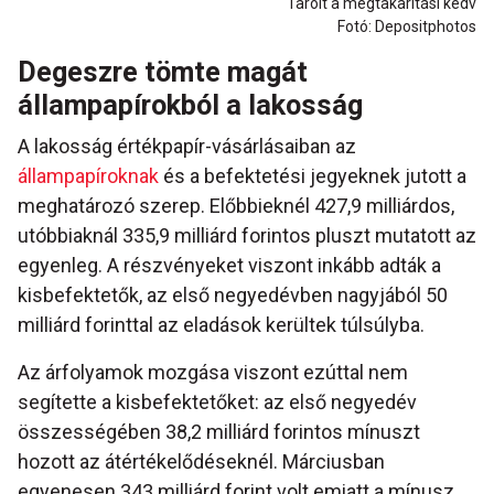
Tarolt a megtakarítási kedv
Fotó: Depositphotos
Degeszre tömte magát
állampapírokból a lakosság
A lakosság értékpapír-vásárlásaiban az
állampapíroknak
és a befektetési jegyeknek jutott a
meghatározó szerep. Előbbieknél 427,9 milliárdos,
utóbbiaknál 335,9 milliárd forintos pluszt mutatott az
egyenleg. A részvényeket viszont inkább adták a
kisbefektetők, az első negyedévben nagyjából 50
milliárd forinttal az eladások kerültek túlsúlyba.
Az árfolyamok mozgása viszont ezúttal nem
segítette a kisbefektetőket: az első negyedév
összességében 38,2 milliárd forintos mínuszt
hozott az átértékelődéseknél. Márciusban
egyenesen 343 milliárd forint volt emiatt a mínusz.