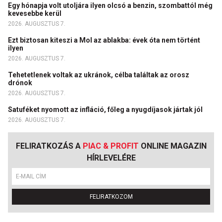
Egy hónapja volt utoljára ilyen olcsó a benzin, szombattól még
kevesebbe kerül
2026. AUGUSZTUS 7.
Ezt biztosan kiteszi a Mol az ablakba: évek óta nem történt
ilyen
2026. AUGUSZTUS 7.
Tehetetlenek voltak az ukránok, célba találtak az orosz
drónok
2026. AUGUSZTUS 7.
Satuféket nyomott az infláció, főleg a nyugdíjasok jártak jól
2026. AUGUSZTUS 7.
FELIRATKOZÁS A
PIAC & PROFIT
ONLINE MAGAZIN
HÍRLEVELÉRE
FELIRATKOZOM