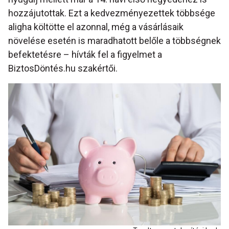
hozzájutottak. Ezt a kedvezményezettek többsége
aligha költötte el azonnal, még a vásárlásaik
növelése esetén is maradhatott belőle a többségnek
befektetésre – hívták fel a figyelmet a
BiztosDöntés.hu szakértői.