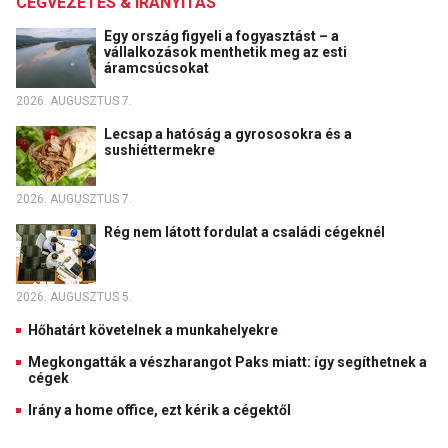
CÉGVEZETÉS & IRÁNYÍTÁS
Egy ország figyeli a fogyasztást – a
vállalkozások menthetik meg az esti
áramcsúcsokat
2026. AUGUSZTUS 7.
Lecsap a hatóság a gyrososokra és a
sushiéttermekre
2026. AUGUSZTUS 7.
Rég nem látott fordulat a családi cégeknél
2026. AUGUSZTUS 5.
Hőhatárt követelnek a munkahelyekre
Megkongatták a vészharangot Paks miatt: így segíthetnek a
cégek
Irány a home office, ezt kérik a cégektől