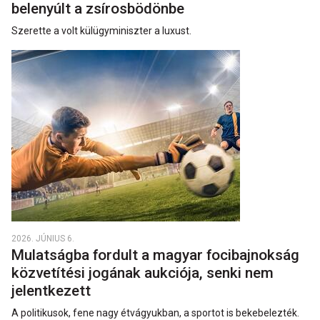
belenyúlt a zsírosbödönbe
Szerette a volt külügyminiszter a luxust.
2026. JÚNIUS 6.
Mulatságba fordult a magyar focibajnokság
közvetítési jogának aukciója, senki nem
jelentkezett
A politikusok, fene nagy étvágyukban, a sportot is bekebelezték.