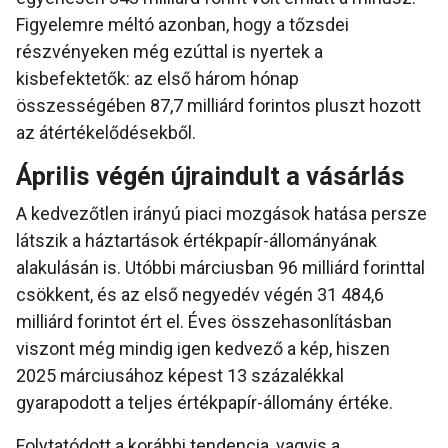
Figyelemre méltó azonban, hogy a tőzsdei
részvényeken még ezúttal is nyertek a
kisbefektetők: az első három hónap
összességében 87,7 milliárd forintos pluszt hozott
az átértékelődésekből.
Április végén újraindult a vásárlás
A kedvezőtlen irányú piaci mozgások hatása persze
látszik a háztartások értékpapír-állományának
alakulásán is. Utóbbi márciusban 96 milliárd forinttal
csökkent, és az első negyedév végén 31 484,6
milliárd forintot ért el. Éves összehasonlításban
viszont még mindig igen kedvező a kép, hiszen
2025 márciusához képest 13 százalékkal
gyarapodott a teljes értékpapír-állomány értéke.
Folytatódott a korábbi tendencia, vagyis a