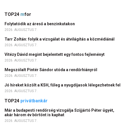
TOP24
m
for
Folytatódik az áreső a benzinkutakon
2026. AUGUSZTUS 7.
Tarr Zoltán: folyik a vizsgálat és átvilágítás a közmédiánál
2026. AUGUSZTUS 7.
Vitézy Dávid megint bejelentett egy fontos fejleményt
2026. AUGUSZTUS 7.
Megszólalt Pintér Sándor utóda a rendőrhiányról
2026. AUGUSZTUS 7.
Jó híreket közölt a KSH, főleg a nyugdíjasok lélegezhetnek fel
2026. AUGUSZTUS 7.
TOP24
privátbankár
Már a budapesti rendőrség vizsgálja Szijjártó Péter ügyét,
akár három év börtönt is kaphat
2026. AUGUSZTUS 7.