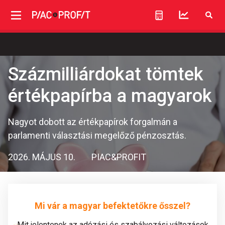
Százmilliárdokat tömtek
értékpapírba a magyarok
Nagyot dobott az értékpapírok forgalmán a
parlamenti választási megelőző pénzosztás.
2026. MÁJUS 10.
PIAC&PROFIT
Mi vár a magyar befektetőkre ősszel?
Mit jelentenek az adózási és szabályozási változások