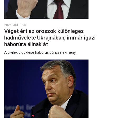
2026. JÚLIUS 6.
Véget ért az oroszok különleges
hadművelete Ukrajnában, immár igazi
háborúra állnak át
A civilek öldöklése háborús bűncselekmény.