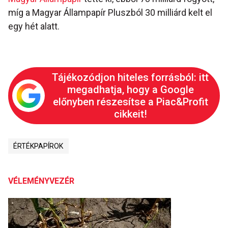
míg a Magyar Állampapír Pluszból 30 milliárd kelt el
egy hét alatt.
Tájékozódjon hiteles forrásból: itt
megadhatja, hogy a Google
előnyben részesítse a Piac&Profit
cikkeit!
ÉRTÉKPAPÍROK
VÉLEMÉNYVEZÉR