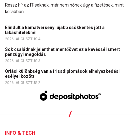
Rossz hír az IT-soknak: már nem nőnek úgy a fizetések, mint
korábban.
Elindult a kamatverseny: újabb csökkentés jött a
lakáshiteleknél
2026. AUGUSZTUS 4.
Sok családnak jelenthet mentőövet ez a kevéssé ismert
pénzügyi megoldás
2026. AUGUSZTUS 3.
Óriási különbség van a frissdiplomások elhelyezkedési
esélyei között
2026. AUGUSZTUS 2.
INFO & TECH