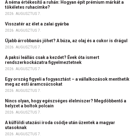
A néma értékesítő a ruhán: Hogyan épít prémium márkát a
tökéletes ruhacímke?
2026. AUGUSZTUS 7.
Visszatér az élet a zalai gyárba
2026. AUGUSZTUS 7.
Újabb árrobbanás jöhet? A búza, az olaj és a cukor is drágul
2026. AUGUSZTUS 7.
A paksi leállás csak a kezdet? Évek óta ismert
rendszerkockázatra figyelmeztetnek
2026. AUGUSZTUS 7.
Egy ország figyeli a fogyasztást – a vállalkozások menthetik
meg az esti áramcsúcsokat
2026. AUGUSZTUS 7.
Nincs olyan, hogy egészséges élelmiszer? Megdöbbentő a
helyzet a boltok polcain
2026. AUGUSZTUS 7.
A külföldi utazási iroda csődje után üzentek a magyar
utasoknak
2026. AUGUSZTUS 7.