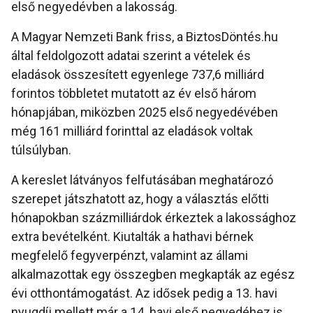
első negyedévben a lakosság.
A Magyar Nemzeti Bank friss, a BiztosDöntés.hu
által feldolgozott adatai szerint a vételek és
eladások összesített egyenlege 737,6 milliárd
forintos többletet mutatott az év első három
hónapjában, miközben 2025 első negyedévében
még 161 milliárd forinttal az eladások voltak
túlsúlyban.
A kereslet látványos felfutásában meghatározó
szerepet játszhatott az, hogy a választás előtti
hónapokban százmilliárdok érkeztek a lakossághoz
extra bevételként. Kiutalták a hathavi bérnek
megfelelő fegyverpénzt, valamint az állami
alkalmazottak egy összegben megkapták az egész
évi otthontámogatást. Az idősek pedig a 13. havi
nyugdíj mellett már a 14. havi első negyedéhez is