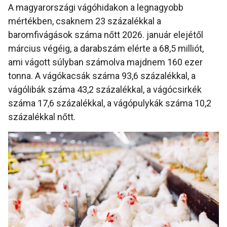
A magyarországi vágóhidakon a legnagyobb
mértékben, csaknem 23 százalékkal a
baromfivágások száma nőtt 2026. január elejétől
március végéig, a darabszám elérte a 68,5 milliót,
ami vágott súlyban számolva majdnem 160 ezer
tonna. A vágókacsák száma 93,6 százalékkal, a
vágólibák száma 43,2 százalékkal, a vágócsirkék
száma 17,6 százalékkal, a vágópulykák száma 10,2
százalékkal nőtt.