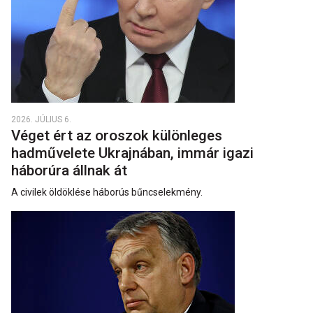
2026. JÚLIUS 6.
Véget ért az oroszok különleges
hadművelete Ukrajnában, immár igazi
háborúra állnak át
A civilek öldöklése háborús bűncselekmény.