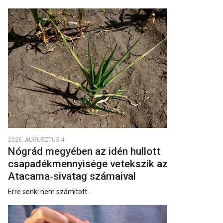
2026. AUGUSZTUS 4.
Nógrád megyében az idén hullott
csapadékmennyisége vetekszik az
Atacama‑sivatag számaival
Erre senki nem számított.