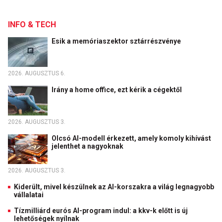
INFO & TECH
Esik a memóriaszektor sztárrészvénye
2026. AUGUSZTUS 6.
Irány a home office, ezt kérik a cégektől
2026. AUGUSZTUS 3.
Olcsó AI-modell érkezett, amely komoly kihívást
jelenthet a nagyoknak
2026. AUGUSZTUS 3.
Kiderült, mivel készülnek az AI-korszakra a világ legnagyobb
vállalatai
Tízmilliárd eurós AI-program indul: a kkv-k előtt is új
lehetőségek nyílnak