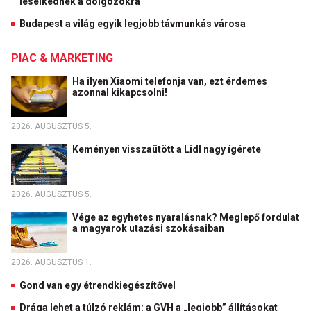
leselkednek a dolgozókra
Budapest a világ egyik legjobb távmunkás városa
PIAC & MARKETING
Ha ilyen Xiaomi telefonja van, ezt érdemes
azonnal kikapcsolni!
2026. AUGUSZTUS 5.
Keményen visszaütött a Lidl nagy ígérete
2026. AUGUSZTUS 5.
Vége az egyhetes nyaralásnak? Meglepő fordulat
a magyarok utazási szokásaiban
2026. AUGUSZTUS 1.
Gond van egy étrendkiegészítővel
Drága lehet a túlzó reklám: a GVH a „legjobb” állításokat