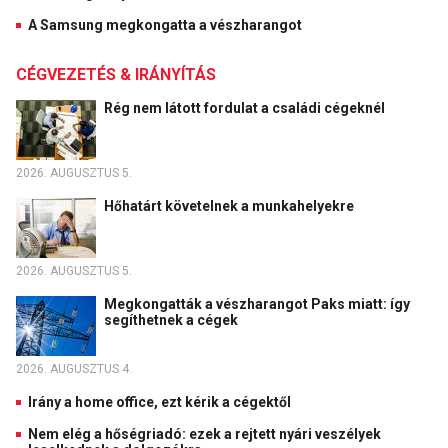
A Samsung megkongatta a vészharangot
CÉGVEZETÉS & IRÁNYÍTÁS
Rég nem látott fordulat a családi cégeknél
2026. AUGUSZTUS 5.
Hőhatárt követelnek a munkahelyekre
2026. AUGUSZTUS 5.
Megkongatták a vészharangot Paks miatt: így
segíthetnek a cégek
2026. AUGUSZTUS 4.
Irány a home office, ezt kérik a cégektől
Nem elég a hőségriadó: ezek a rejtett nyári veszélyek