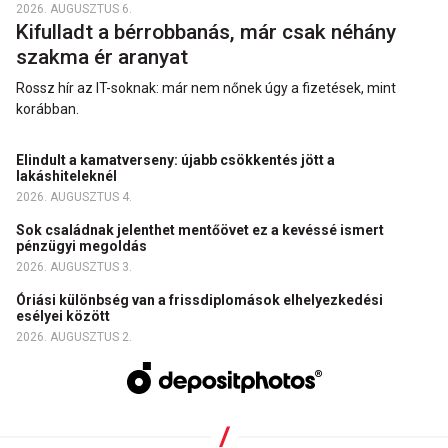
2026. AUGUSZTUS 6.
Kifulladt a bérrobbanás, már csak néhány
szakma ér aranyat
Rossz hír az IT-soknak: már nem nőnek úgy a fizetések, mint
korábban.
Elindult a kamatverseny: újabb csökkentés jött a
lakáshiteleknél
2026. AUGUSZTUS 4.
Sok családnak jelenthet mentőövet ez a kevéssé ismert
pénzügyi megoldás
2026. AUGUSZTUS 3.
Óriási különbség van a frissdiplomások elhelyezkedési
esélyei között
2026. AUGUSZTUS 2.