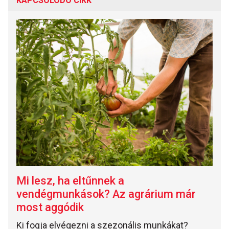
KAPCSOLÓDÓ CIKK
Mi lesz, ha eltűnnek a
vendégmunkások? Az agrárium már
most aggódik
Ki fogja elvégezni a szezonális munkákat?