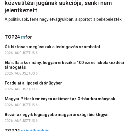
közvetítési jogának aukciója, senki nem
jelentkezett
A politikusok, fene nagy étvágyukban, a sportot is bekebelezték.
TOP24
m
for
Ők biztosan megússzák a ledolgozós szombatot
2026. AUGUSZTUS 6.
Elárulta a kormány, hogyan érkezik a 100 ezres iskolakezdési
támogatás
2026. AUGUSZTUS 6.
Fordulat a lipcsei drónügyben
2026. AUGUSZTUS 6.
Magyar Péter keményen nekiment az Orbán-kormánynak
2026. AUGUSZTUS 6.
Bezár az egyik legnagyobb magyarországi bicikligyár
2026. AUGUSZTUS 6.
TOP24
privátbankár