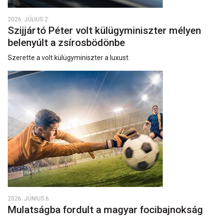
2026. JÚLIUS 2.
Szijjártó Péter volt külügyminiszter mélyen
belenyúlt a zsírosbödönbe
Szerette a volt külügyminiszter a luxust.
2026. JÚNIUS 6.
Mulatságba fordult a magyar focibajnokság