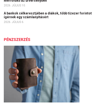
Mérföldkő az űrversenyben
2026. JÚLIUS 10.
A bankok célkeresztjében a diákok, több tízezer forintot
ígérnek egy számlanyitásért
2026. JÚLIUS 6.
PÉNZSZERZÉS