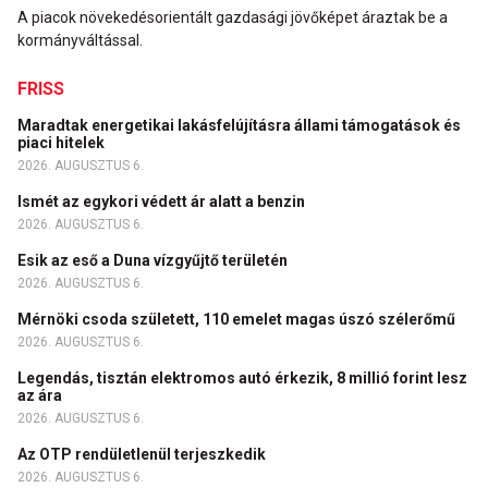
A piacok növekedésorientált gazdasági jövőképet áraztak be a
kormányváltással.
FRISS
Maradtak energetikai lakásfelújításra állami támogatások és
piaci hitelek
2026. AUGUSZTUS 6.
Ismét az egykori védett ár alatt a benzin
2026. AUGUSZTUS 6.
Esik az eső a Duna vízgyűjtő területén
2026. AUGUSZTUS 6.
Mérnöki csoda született, 110 emelet magas úszó szélerőmű
2026. AUGUSZTUS 6.
Legendás, tisztán elektromos autó érkezik, 8 millió forint lesz
az ára
2026. AUGUSZTUS 6.
Az OTP rendületlenül terjeszkedik
2026. AUGUSZTUS 6.