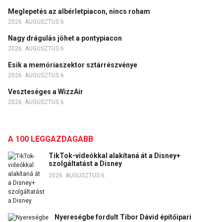
Meglepetés az albérletpiacon, nincs roham
2026. AUGUSZTUS 6.
Nagy drágulás jöhet a pontypiacon
2026. AUGUSZTUS 6.
Esik a memóriaszektor sztárrészvénye
2026. AUGUSZTUS 6.
Veszteséges a WizzAir
2026. AUGUSZTUS 6.
A 100 LEGGAZDAGABB
TikTok-videókkal alakítaná át a Disney+
szolgáltatást a Disney
2026. AUGUSZTUS 6.
Nyereségbe fordult Tibor Dávid építőipari