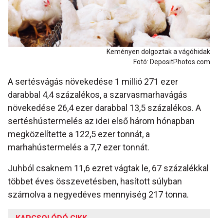
Keményen dolgoztak a vágóhidak
Fotó: DepositPhotos.com
A sertésvágás növekedése 1 millió 271 ezer
darabbal 4,4 százalékos, a szarvasmarhavágás
növekedése 26,4 ezer darabbal 13,5 százalékos. A
sertéshústermelés az idei első három hónapban
megközelítette a 122,5 ezer tonnát, a
marhahústermelés a 7,7 ezer tonnát.
Juhból csaknem 11,6 ezret vágtak le, 67 százalékkal
többet éves összevetésben, hasított súlyban
számolva a negyedéves mennyiség 217 tonna.