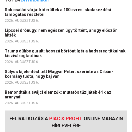
Sok család várja: kiderültek a 100 ezres iskolakezdési
támogatás részletei
2026. AUGUSZTUS 6.
Lipcsei drónügy: nem egészen úgy történt, ahogy először
hitték
2026. AUGUSZTUS 6.
Trump dühbe gurult: hosszú börtönt ígér a hadsereg titkainak
kiszivárogtatóinak
2026. AUGUSZTUS 6.
Súlyos kijelentést tett Magyar Péter: szerinte az Orbán-
kormány tudta, hogy baj van
2026. AUGUSZTUS 6.
Bemondták a svájci elemzők: mutatós tűzijáték érik az
aranynál
2026. AUGUSZTUS 6.
FELIRATKOZÁS A
PIAC & PROFIT
ONLINE MAGAZIN
HÍRLEVELÉRE