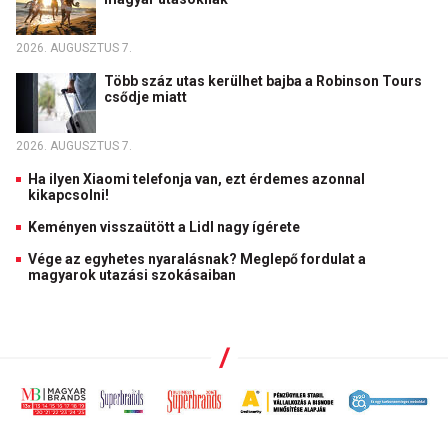
2026. AUGUSZTUS 7.
Több száz utas kerülhet bajba a Robinson Tours
csődje miatt
2026. AUGUSZTUS 7.
Ha ilyen Xiaomi telefonja van, ezt érdemes azonnal
kikapcsolni!
Keményen visszaütött a Lidl nagy ígérete
Vége az egyhetes nyaralásnak? Meglepő fordulat a
magyarok utazási szokásaiban