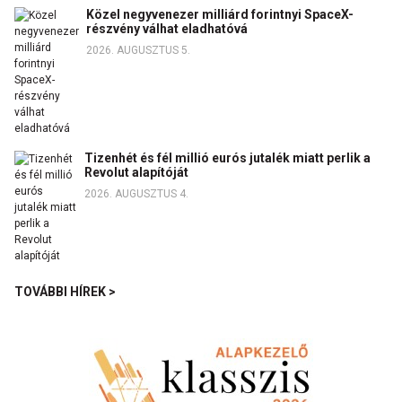
Közel negyvenezer milliárd forintnyi SpaceX-
részvény válhat eladhatóvá
2026. AUGUSZTUS 5.
Tizenhét és fél millió eurós jutalék miatt perlik a
Revolut alapítóját
2026. AUGUSZTUS 4.
TOVÁBBI HÍREK >