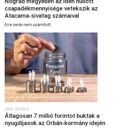
Nógrád megyében az idén hullott
csapadékmennyisége vetekszik az
Atacama‑sivatag számaival
Erre senki nem számított.
2026. JÚLIUS 6.
Átlagosan 7 millió forintot buktak a
nyugdíjasok az Orbán-kormány idején