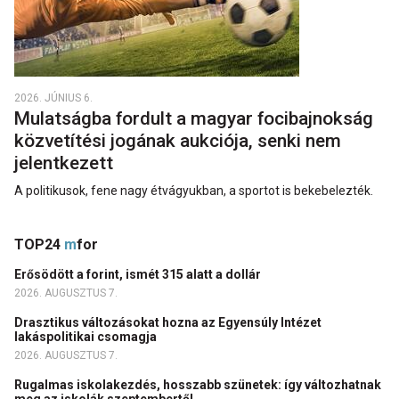
2026. JÚNIUS 6.
Mulatságba fordult a magyar focibajnokság
közvetítési jogának aukciója, senki nem
jelentkezett
A politikusok, fene nagy étvágyukban, a sportot is bekebelezték.
TOP24
m
for
Erősödött a forint, ismét 315 alatt a dollár
2026. AUGUSZTUS 7.
Drasztikus változásokat hozna az Egyensúly Intézet
lakáspolitikai csomagja
2026. AUGUSZTUS 7.
Rugalmas iskolakezdés, hosszabb szünetek: így változhatnak
meg az iskolák szeptembertől