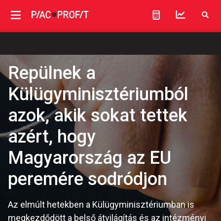
Repülnek a
Külügyminisztériumból
azok, akik sokat tettek
azért, hogy
Magyarország az EU
peremére sodródjon
Az elmúlt hetekben a Külügyminisztériumban is
megkezdődött a belső átvilágítás és az intézményi