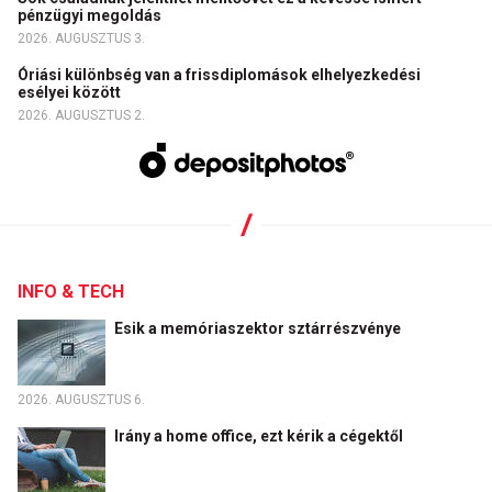
pénzügyi megoldás
2026. AUGUSZTUS 3.
Óriási különbség van a frissdiplomások elhelyezkedési
esélyei között
2026. AUGUSZTUS 2.
INFO & TECH
Esik a memóriaszektor sztárrészvénye
2026. AUGUSZTUS 6.
Irány a home office, ezt kérik a cégektől