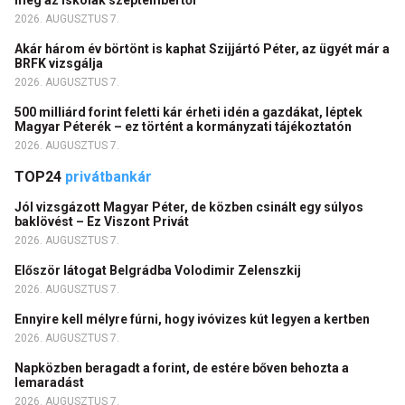
2026. AUGUSZTUS 7.
Akár három év börtönt is kaphat Szijjártó Péter, az ügyét már a
BRFK vizsgálja
2026. AUGUSZTUS 7.
500 milliárd forint feletti kár érheti idén a gazdákat, léptek
Magyar Péterék – ez történt a kormányzati tájékoztatón
2026. AUGUSZTUS 7.
TOP24
privátbankár
Jól vizsgázott Magyar Péter, de közben csinált egy súlyos
baklövést – Ez Viszont Privát
2026. AUGUSZTUS 7.
Először látogat Belgrádba Volodimir Zelenszkij
2026. AUGUSZTUS 7.
Ennyire kell mélyre fúrni, hogy ivóvizes kút legyen a kertben
2026. AUGUSZTUS 7.
Napközben beragadt a forint, de estére bőven behozta a
lemaradást
2026. AUGUSZTUS 7.