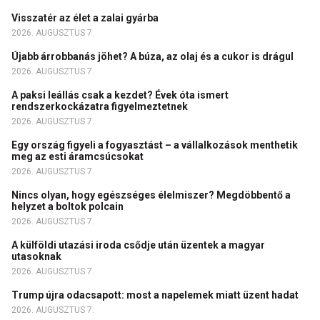
Visszatér az élet a zalai gyárba
2026. AUGUSZTUS 7.
Újabb árrobbanás jöhet? A búza, az olaj és a cukor is drágul
2026. AUGUSZTUS 7.
A paksi leállás csak a kezdet? Évek óta ismert
rendszerkockázatra figyelmeztetnek
2026. AUGUSZTUS 7.
Egy ország figyeli a fogyasztást – a vállalkozások menthetik
meg az esti áramcsúcsokat
2026. AUGUSZTUS 7.
Nincs olyan, hogy egészséges élelmiszer? Megdöbbentő a
helyzet a boltok polcain
2026. AUGUSZTUS 7.
A külföldi utazási iroda csődje után üzentek a magyar
utasoknak
2026. AUGUSZTUS 7.
Trump újra odacsapott: most a napelemek miatt üzent hadat
2026. AUGUSZTUS 7.