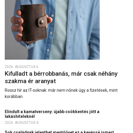
2026. AUGUSZTUS 6.
Kifulladt a bérrobbanás, már csak néhány
szakma ér aranyat
Rossz hír az IT-soknak: már nem nőnek úgy a fizetések, mint
korábban.
Elindult a kamatverseny: újabb csökkentés jött a
lakáshiteleknél
2026. AUGUSZTUS 4.
Sok családnak jelenthet mentőövet ez a kevéssé ismert