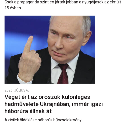
Csak a propaganda szintjén jártak jobban a nyugdíjasok az elmúlt
15 évben.
2026. JÚLIUS 6.
Véget ért az oroszok különleges
hadművelete Ukrajnában, immár igazi
háborúra állnak át
A civilek öldöklése háborús bűncselekmény.