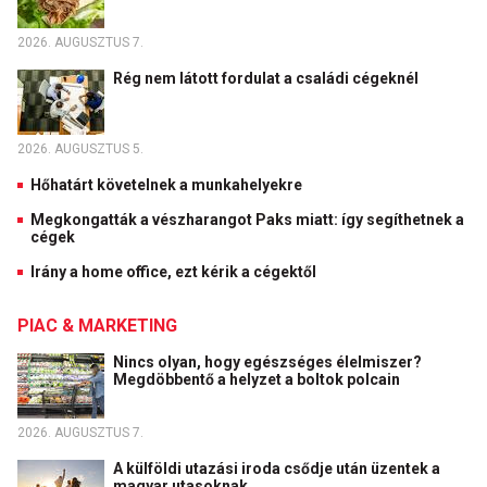
2026. AUGUSZTUS 7.
Rég nem látott fordulat a családi cégeknél
2026. AUGUSZTUS 5.
Hőhatárt követelnek a munkahelyekre
Megkongatták a vészharangot Paks miatt: így segíthetnek a
cégek
Irány a home office, ezt kérik a cégektől
PIAC & MARKETING
Nincs olyan, hogy egészséges élelmiszer?
Megdöbbentő a helyzet a boltok polcain
2026. AUGUSZTUS 7.
A külföldi utazási iroda csődje után üzentek a
magyar utasoknak