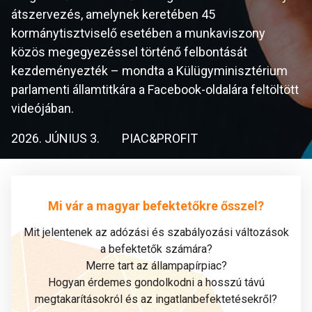
átszervezés, amelynek keretében 45
kormánytisztviselő esetében a munkaviszony
közös megegyezéssel történő felbontását
kezdeményezték – mondta a Külügyminisztérium
parlamenti államtitkára a Facebook-oldalára feltöltött
videójában.
2026. JÚNIUS 3.
PIAC&PROFIT
Mi vár a magyar befektetőkre ősszel?
Mit jelentenek az adózási és szabályozási változások
a befektetők számára?
Merre tart az állampapírpiac?
Hogyan érdemes gondolkodni a hosszú távú
megtakarításokról és az ingatlanbefektetésekről?