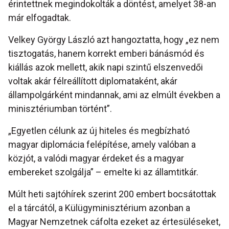
érintettnek megindokolták a döntést, amelyet 38-an
már elfogadtak.
Velkey György László azt hangoztatta, hogy „ez nem
tisztogatás, hanem korrekt emberi bánásmód és
kiállás azok mellett, akik napi szintű elszenvedői
voltak akár félreállított diplomataként, akár
állampolgárként mindannak, ami az elmúlt években a
minisztériumban történt”.
„Egyetlen célunk az új hiteles és megbízható
magyar diplomácia felépítése, amely valóban a
közjót, a valódi magyar érdeket és a magyar
embereket szolgálja” – emelte ki az államtitkár.
Múlt heti sajtóhírek szerint 200 embert bocsátottak
el a tárcától, a Külügyminisztérium azonban a
Magyar Nemzetnek cáfolta ezeket az értesüléseket,