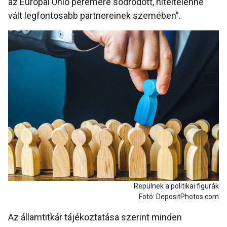
az Európai Unió peremére sodródott, hiteltelenné
vált legfontosabb partnereinek szemében”.
Repülnek a politikai figurák
Fotó: DepositPhotos.com
Az államtitkár tájékoztatása szerint minden