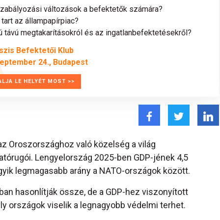
szabályozási változások a befektetők számára?
tart az állampapírpiac?
távú megtakarításokról és az ingatlanbefektetésekről?
szis Befektetői Klub
zeptember 24., Budapest
ALJA LE HELYÉT MOST >>
s az Oroszországhoz való közelség a világ
gatórugói. Lengyelország 2025-ben GDP-jének 4,5
egyik legmagasabb arány a NATO-országok között.
ban hasonlítják össze, de a GDP-hez viszonyított
y országok viselik a legnagyobb védelmi terhet.