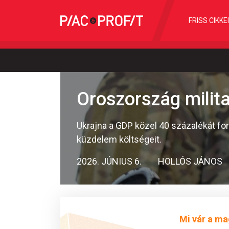
FRISS CIKKE
Oroszország milita
Ukrajna a GDP közel 40 százalékát ford
küzdelem költségeit.
2026. JÚNIUS 6.
HOLLÓS JÁNOS
Mi vár a ma