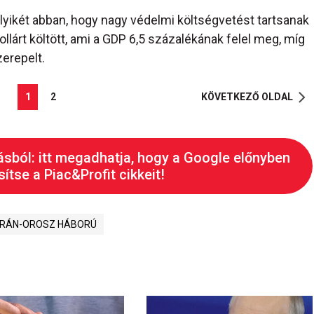
yikét abban, hogy nagy védelmi költségvetést tartsanak
llárt költött, ami a GDP 6,5 százalékának felel meg, míg
erepelt.
1
2
KÖVETKEZŐ OLDAL
ásból: itt megadhatja, hogy a Google előnyben
ítse a Piac&Profit cikkeit!
RÁN-OROSZ HÁBORÚ