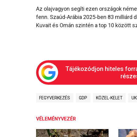
Az olajvagyon segíti ezen országok némel
fenn. Szaúd-Arábia 2025-ben 83 milliárd do
Kuvait és Omán szintén a top 10 között sz
Tájékozódjon hiteles forr
részes
FEGYVERKEZÉS
GDP
KÖZEL-KELET
UK
VÉLEMÉNYVEZÉR