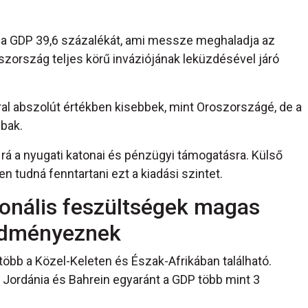
k a GDP 39,6 százalékát, ami messze meghaladja az
szország teljes körű inváziójának leküzdésével járó
rral abszolút értékben kisebbek, mint Oroszországé, de a
bak.
ul rá a nyugati katonai és pénzügyi támogatásra. Külső
 tudná fenntartani ezt a kiadási szintet.
ionális feszültségek magas
redményeznek
 több a Közel-Keleten és Észak-Afrikában található.
t, Jordánia és Bahrein egyaránt a GDP több mint 3