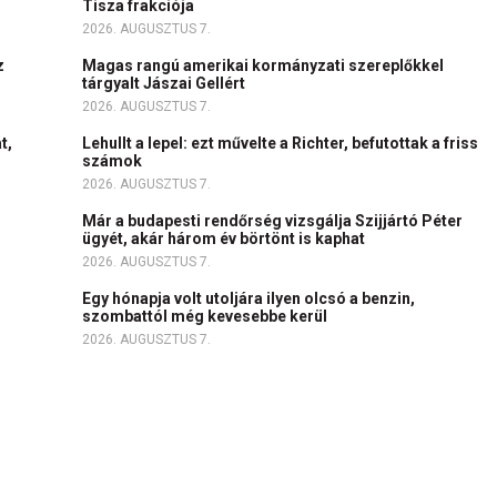
Tisza frakciója
2026. AUGUSZTUS 7.
z
Magas rangú amerikai kormányzati szereplőkkel
tárgyalt Jászai Gellért
2026. AUGUSZTUS 7.
t,
Lehullt a lepel: ezt művelte a Richter, befutottak a friss
számok
2026. AUGUSZTUS 7.
Már a budapesti rendőrség vizsgálja Szijjártó Péter
ügyét, akár három év börtönt is kaphat
2026. AUGUSZTUS 7.
Egy hónapja volt utoljára ilyen olcsó a benzin,
szombattól még kevesebbe kerül
2026. AUGUSZTUS 7.