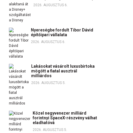
2026. AUGUSZTUS 6.
Nyereségbe fordult Tibor Dávid
építőipari vállalata
2026. AUGUSZTUS 6.
Lakásokat vásárolt luxusbirtoka
mögött a fiatal ausztrál
milliárdos
2026. AUGUSZTUS 5.
Közel negyvenezer milliárd
forintnyi SpaceX-részvény válhat
eladhatóvá
2026. AUGUSZTUS 5.