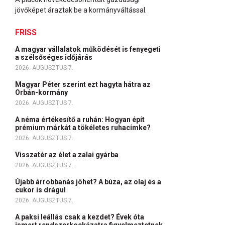
jövőképet áraztak be a kormányváltással.
FRISS
A magyar vállalatok működését is fenyegeti
a szélsőséges időjárás
2026. AUGUSZTUS 7.
Magyar Péter szerint ezt hagyta hátra az
Orbán-kormány
2026. AUGUSZTUS 7.
A néma értékesítő a ruhán: Hogyan épít
prémium márkát a tökéletes ruhacímke?
2026. AUGUSZTUS 7.
Visszatér az élet a zalai gyárba
2026. AUGUSZTUS 7.
Újabb árrobbanás jöhet? A búza, az olaj és a
cukor is drágul
2026. AUGUSZTUS 7.
A paksi leállás csak a kezdet? Évek óta