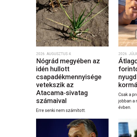
2026. AUGUSZTUS 4.
2026. JÚLI
Nógrád megyében az
Átlago
idén hullott
forint
csapadékmennyisége
nyugd
vetekszik az
kormá
Atacama‑sivatag
Csak a pr
számaival
jobban a 
évben.
Erre senki nem számított.