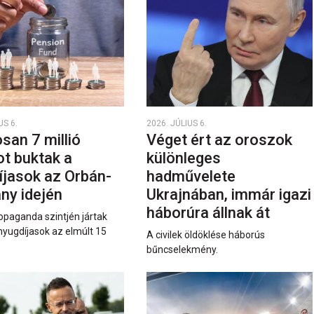
US 6.
2026. JÚLIUS 6.
san 7 millió
Véget ért az oroszok
ot buktak a
különleges
íjasok az Orbán-
hadművelete
ny idején
Ukrajnában, immár igazi
háborúra állnak át
opaganda szintjén jártak
nyugdíjasok az elmúlt 15
A civilek öldöklése háborús
bűncselekmény.