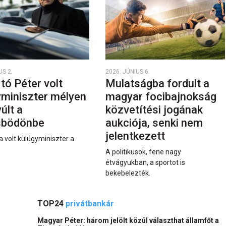
US 2.
2026. JÚNIUS 6.
rtó Péter volt
Mulatságba fordult a
yminiszter mélyen
magyar focibajnokság
últ a
közvetítési jogának
sbödönbe
aukciója, senki nem
jelentkezett
a volt külügyminiszter a
A politikusok, fene nagy
étvágyukban, a sportot is
bekebelezték.
TOP24
privátbankár
Magyar Péter: három jelölt közül választhat államfőt a