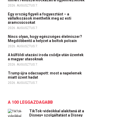
ismert rendszerkockázatra figyelmeztetnek
2026. AUGUSZTUS 7.
Egy ország figyeli a fogyasztást – a
vállalkozások menthetik meg az esti
áramcsúcsokat
2026. AUGUSZTUS 7.
Nincs olyan, hogy egészséges élelmiszer?
Megdöbbentő a helyzet a boltok polcain
2026. AUGUSZTUS 7.
A külföldi utazási iroda csődje után üzentek
a magyar utasoknak
2026. AUGUSZTUS 7.
Trump újra odacsapott: most a napelemek
miatt üzent hadat
2026. AUGUSZTUS 7.
A 100 LEGGAZDAGABB
TikTok-videókkal alakítaná át a
Disney+ szolgáltatást a Disney