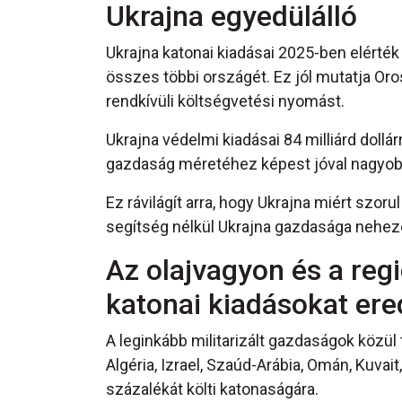
Ukrajna egyedülálló
Ukrajna katonai kiadásai 2025-ben elérté
összes többi országét. Ez jól mutatja Oro
rendkívüli költségvetési nyomást.
Ukrajna védelmi kiadásai 84 milliárd dollá
gazdaság méretéhez képest jóval nagyob
Ez rávilágít arra, hogy Ukrajna miért szor
segítség nélkül Ukrajna gazdasága nehezen
Az olajvagyon és a reg
katonai kiadásokat e
A leginkább militarizált gazdaságok közül
Algéria, Izrael, Szaúd-Arábia, Omán, Kuvai
százalékát költi katonaságára.