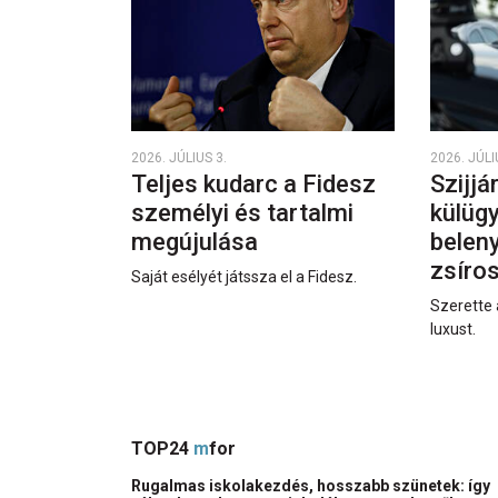
2026. JÚLIUS 3.
2026. JÚLI
Teljes kudarc a Fidesz
Szijjá
személyi és tartalmi
külüg
megújulása
beleny
zsíro
Saját esélyét játssza el a Fidesz.
Szerette 
luxust.
TOP24
m
for
Rugalmas iskolakezdés, hosszabb szünetek: így