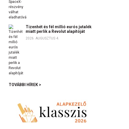
Tizenhét és fél millió eurós jutalék
miatt perlik a Revolut alapítóját
2026. AUGUSZTUS 4.
TOVÁBBI HÍREK >