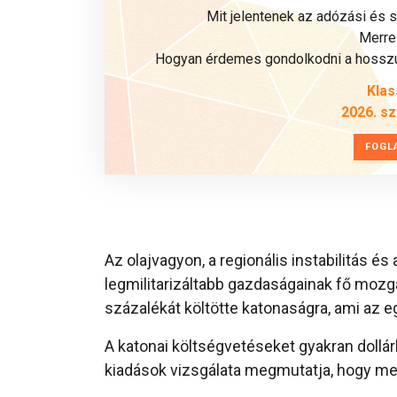
Mit jelentenek az adózási és 
Merre 
Hogyan érdemes gondolkodni a hosszú 
Klas
2026. s
FOGL
Az olajvagyon, a regionális instabilitás é
legmilitarizáltabb gazdaságainak fő moz
százalékát költötte katonaságra, ami az 
A katonai költségvetéseket gyakran dollár
kiadások vizsgálata megmutatja, hogy mel