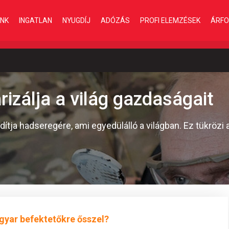
INK
INGATLAN
NYUGDÍJ
ADÓZÁS
PROFI ELEMZÉSEK
ÁRFO
rizálja a világ gazdaságait
ítja hadseregére, ami egyedülálló a világban. Ez tükrözi a
gyar befektetőkre ősszel?