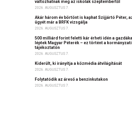
változhatnak meg az iskolák szeptembertől
2026. AUGUSZTUS 7.
Akár három év börtönt is kaphat Szijjártó Péter, a
ügyét már a BRFK vizsgálja
2026. AUGUSZTUS 7.
500 milliárd forint feletti kár érheti idén a gazdáka
léptek Magyar Péterék – ez történt a kormányzati
tájékoztatón
2026. AUGUSZTUS 7.
Kiderült, ki irányítja a közmédia átvilágítását
2026. AUGUSZTUS 7.
Folytatódik az áreső a benzinkutakon
2026. AUGUSZTUS 7.