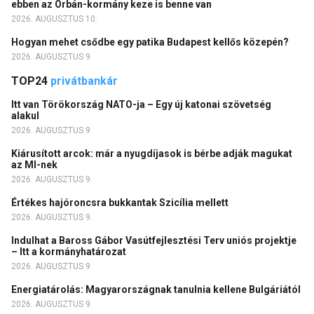
ebben az Orbán-kormány keze is benne van
2026. AUGUSZTUS 10.
Hogyan mehet csődbe egy patika Budapest kellős közepén?
2026. AUGUSZTUS 9.
TOP24
privátbankár
Itt van Törökország NATO-ja – Egy új katonai szövetség
alakul
2026. AUGUSZTUS 9.
Kiárusított arcok: már a nyugdíjasok is bérbe adják magukat
az MI-nek
2026. AUGUSZTUS 9.
Értékes hajóroncsra bukkantak Szicília mellett
2026. AUGUSZTUS 9.
Indulhat a Baross Gábor Vasútfejlesztési Terv uniós projektje
– Itt a kormányhatározat
2026. AUGUSZTUS 9.
Energiatárolás: Magyarországnak tanulnia kellene Bulgáriától
2026. AUGUSZTUS 9.