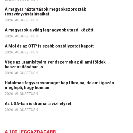
A magyar háztartások megsokszorozták
részvényvásárlásaikat
2026. AUGUSZTUS 9.
A magyarok a világ legnagyobb utazói között
2026. AUGUSZTUS 9.
A Mol és az OTP is szebb osztályzatot kapott
2026. AUGUSZTUS 9.
Vége az urambátyám-rendszernek az állami földek
hasznosításában is
2026. AUGUSZTUS 9.
Hatalmas fegyvercsomagot kap Ukrajna, de ami igazán
meglepő, hogy honnan
2026. AUGUSZTUS 9.
Az USA-ban is drámai a vízhelyzet
2026. AUGUSZTUS 9.
A 100 LEGGAZDAGABB