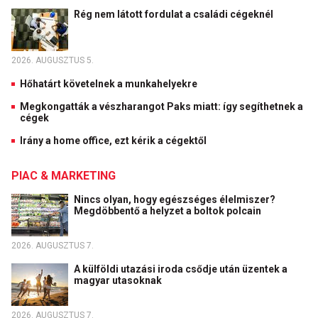
Rég nem látott fordulat a családi cégeknél
2026. AUGUSZTUS 5.
Hőhatárt követelnek a munkahelyekre
Megkongatták a vészharangot Paks miatt: így segíthetnek a
cégek
Irány a home office, ezt kérik a cégektől
PIAC & MARKETING
Nincs olyan, hogy egészséges élelmiszer?
Megdöbbentő a helyzet a boltok polcain
2026. AUGUSZTUS 7.
A külföldi utazási iroda csődje után üzentek a
magyar utasoknak
2026. AUGUSZTUS 7.