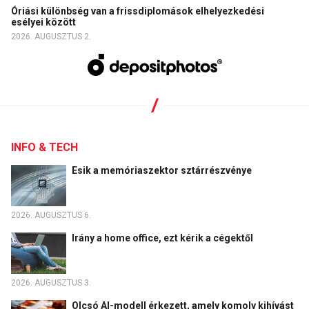
Óriási különbség van a frissdiplomások elhelyezkedési
esélyei között
2026. AUGUSZTUS 2.
INFO & TECH
Esik a memóriaszektor sztárrészvénye
2026. AUGUSZTUS 6.
Irány a home office, ezt kérik a cégektől
2026. AUGUSZTUS 3.
Olcsó AI-modell érkezett, amely komoly kihívást