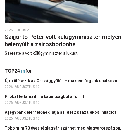
2026. JÚLIUS 2.
Szijjártó Péter volt külügyminiszter mélyen
belenyúlt a zsírosbödönbe
Szerette a volt külügyminiszter a luxust.
TOP24
m
for
Újra ülésezik az Országgyűlés – ma sem fogunk unatkozni
2026. AUGUSZTUS 10.
Próbál feltámadni a kábultságból a forint
2026. AUGUSZTUS 10.
A jegybank elérhetőnek látja az idei 2 százalékos inflációt
2026. AUGUSZTUS 10.
Több mint 70 éves téglagyár szűnhet meg Magyarországon,