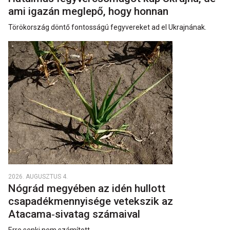
ami igazán meglepő, hogy honnan
Törökország döntő fontosságú fegyvereket ad el Ukrajnának.
2026. AUGUSZTUS 4.
Nógrád megyében az idén hullott
csapadékmennyisége vetekszik az
Atacama‑sivatag számaival