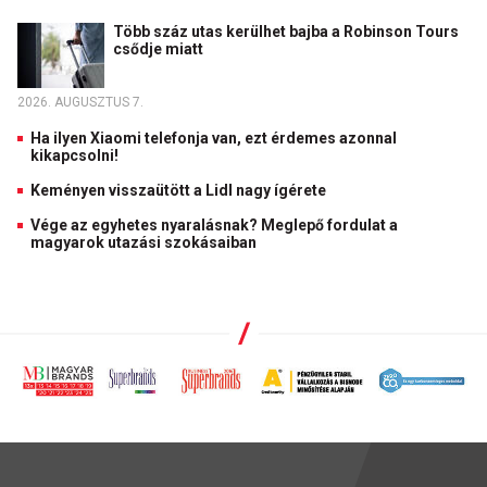
Több száz utas kerülhet bajba a Robinson Tours
csődje miatt
2026. AUGUSZTUS 7.
Ha ilyen Xiaomi telefonja van, ezt érdemes azonnal
kikapcsolni!
Keményen visszaütött a Lidl nagy ígérete
Vége az egyhetes nyaralásnak? Meglepő fordulat a
magyarok utazási szokásaiban