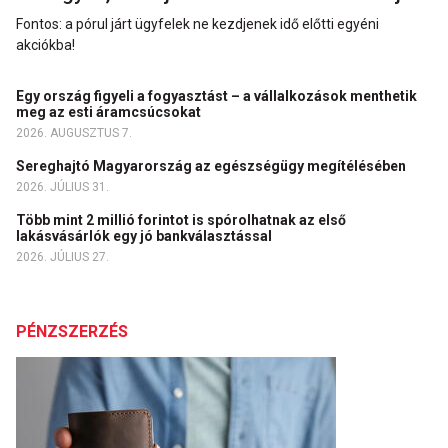
Fontos: a pórul járt ügyfelek ne kezdjenek idő előtti egyéni
akciókba!
Egy ország figyeli a fogyasztást – a vállalkozások menthetik
meg az esti áramcsúcsokat
2026. AUGUSZTUS 7.
Sereghajtó Magyarország az egészségügy megítélésében
2026. JÚLIUS 31.
Több mint 2 millió forintot is spórolhatnak az első
lakásvásárlók egy jó bankválasztással
2026. JÚLIUS 27.
PÉNZSZERZÉS