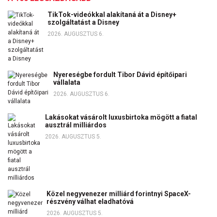
TikTok-videókkal alakítaná át a Disney+
szolgáltatást a Disney
2026. AUGUSZTUS 6.
Nyereségbe fordult Tibor Dávid építőipari
vállalata
2026. AUGUSZTUS 6.
Lakásokat vásárolt luxusbirtoka mögött a fiatal
ausztrál milliárdos
2026. AUGUSZTUS 5.
Közel negyvenezer milliárd forintnyi SpaceX-
részvény válhat eladhatóvá
2026. AUGUSZTUS 5.