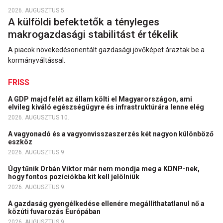
2026. AUGUSZTUS 5.
A külföldi befektetők a tényleges
makrogazdasági stabilitást értékelik
A piacok növekedésorientált gazdasági jövőképet áraztak be a
kormányváltással.
FRISS
A GDP majd felét az állam költi el Magyarországon, ami
elvileg kiváló egészségügyre és infrastruktúrára lenne elég
2026. AUGUSZTUS 10.
A vagyonadó és a vagyonvisszaszerzés két nagyon különböző
eszköz
2026. AUGUSZTUS 9.
Úgy tűnik Orbán Viktor már nem mondja meg a KDNP-nek,
hogy fontos pozíciókba kit kell jelölniük
2026. AUGUSZTUS 9.
A gazdaság gyengélkedése ellenére megállíthatatlanul nő a
közúti fuvarozás Európában
2026. AUGUSZTUS 9.