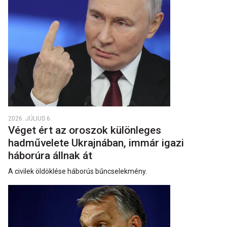
2026. JÚLIUS 6.
Véget ért az oroszok különleges
hadművelete Ukrajnában, immár igazi
háborúra állnak át
A civilek öldöklése háborús bűncselekmény.