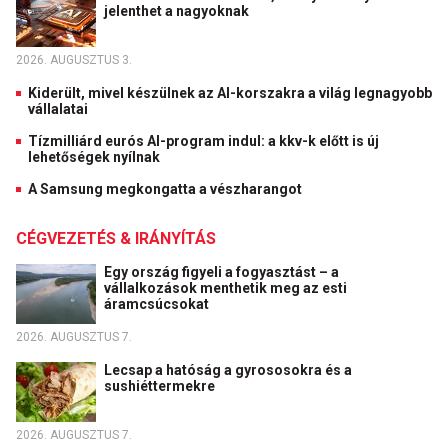
jelenthet a nagyoknak
2026. AUGUSZTUS 3.
Kiderült, mivel készülnek az AI-korszakra a világ legnagyobb
vállalatai
Tízmilliárd eurós AI-program indul: a kkv-k előtt is új
lehetőségek nyílnak
A Samsung megkongatta a vészharangot
CÉGVEZETÉS & IRÁNYÍTÁS
Egy ország figyeli a fogyasztást – a
vállalkozások menthetik meg az esti
áramcsúcsokat
2026. AUGUSZTUS 7.
Lecsap a hatóság a gyrososokra és a
sushiéttermekre
2026. AUGUSZTUS 7.