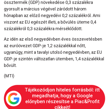
össztermék (GDP) növekedése 0,3 százalékra
gyorsult a március végével záródott három
hónapban az előző negyedévi 0,2 százalékról. Ami
viszont az EU egészét illeti, a bővülés üteme 0,4
százalékról 0,3 százalékra mérséklődött.
Az idén az első negyedévben éves összevetésben
az euróövezet GDP-je 1,2 százalékkal nőtt,
ugyanúgy, mint a tavalyi utolsó negyedévben, az EU
GDP-je szintén változatlan ütemben, 1,4 százalékkal
bővült.
(MTI)
Tájékozódjon hiteles forrásból: itt
megadhatja, hogy a Google
előnyben részesítse a Piac&Profit
cikkeit!