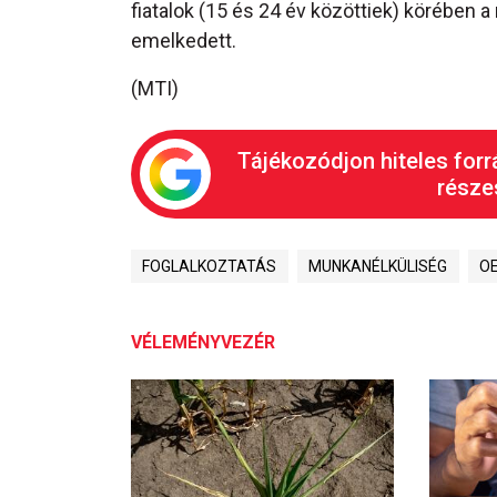
fiatalok (15 és 24 év közöttiek) körében a
emelkedett.
(MTI)
Tájékozódjon hiteles forr
részes
FOGLALKOZTATÁS
MUNKANÉLKÜLISÉG
O
VÉLEMÉNYVEZÉR