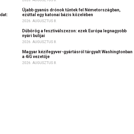
2026. AUGUSZTUS 8.
Újabb gyanús drónok tűntek fel Németországban,
dat:
ezúttal egy katonai bázis közelében
2026. AUGUSZTUS 8.
Dübörög a fesztiválszezon: ezek Európa legnagyobb
nyári bulijai
2026. AUGUSZTUS 8.
c
Magyar kézifegyver-gyártásról tárgyalt Washingtonban
a 4iG vezetője
2026. AUGUSZTUS 8.