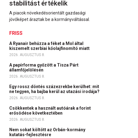
stabilitást értékelik
A piacok növekedésorientált gazdasági
jövőképet áraztak be a kormányváltással.
FRISS
A Ryanair behúzza a féket a Mol által
kiszemelt szerbiai kőolajfinomító miatt
2026. AUGUSZTUS 8.
A papírforma győzött a Tisza Párt
államfőjelölésén
2026. AUGUSZTUS 8.
Egy rossz döntés százezrekbe kerülhet: mit
ne tegyen, ha bajba kerül az utazási irodája?
2026. AUGUSZTUS 8.
Csökkentek a használt autóárak a forint
erősödése következtében
2026. AUGUSZTUS 8.
Nem sokat költött az Orbán-kormány
kutatás-fejlesztésre