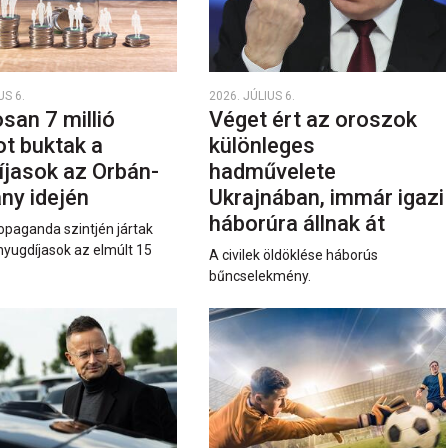
US 6.
2026. JÚLIUS 6.
san 7 millió
Véget ért az oroszok
ot buktak a
különleges
íjasok az Orbán-
hadművelete
ny idején
Ukrajnában, immár igazi
háborúra állnak át
opaganda szintjén jártak
nyugdíjasok az elmúlt 15
A civilek öldöklése háborús
bűncselekmény.