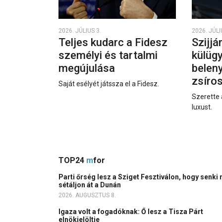
2026. JÚLIUS 3.
2026. JÚLI
Teljes kudarc a Fidesz
Szijjá
személyi és tartalmi
külüg
megújulása
beleny
zsíro
Saját esélyét játssza el a Fidesz.
Szerette 
luxust.
TOP24
m
for
Parti őrség lesz a Sziget Fesztiválon, hogy senki 
sétáljon át a Dunán
2026. AUGUSZTUS 8.
Igaza volt a fogadóknak: Ő lesz a Tisza Párt
elnökjelöltje