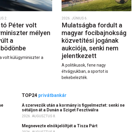
US 2.
2026. JÚNIUS 6.
rtó Péter volt
Mulatságba fordult a
yminiszter mélyen
magyar focibajnokság
últ a
közvetítési jogának
sbödönbe
aukciója, senki nem
jelentkezett
a volt külügyminiszter a
A politikusok, fene nagy
étvágyukban, a sportot is
bekebelezték.
TOP24
privátbankár
ne
A szervezők után a kormány is figyelmeztet: senki ne
sétáljon át a Dunán a Sziget Fesztiválra
2026. AUGUSZTUS 8.
Megnevezte elnökjelöltjét a Tisza Párt