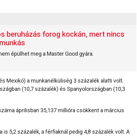
os beruházás forog kockán, mert nincs
 munkás
l nem épülhet meg a Master Good gyára.
és Mexikó) a munkanélküliség 3 százalék alatti volt.
rszágban (10,7 százalék) és Spanyolországban (10,3
áma áprilisban 35,137 millióra csökkent a március
s 5,2 százalék, a férfiaknál pedig 4,8 százalék volt. A