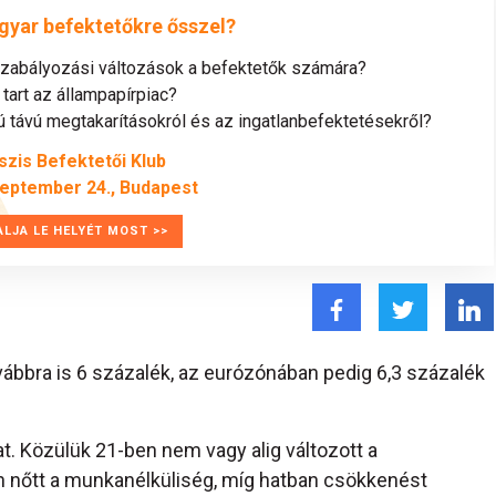
gyar befektetőkre ősszel?
szabályozási változások a befektetők számára?
tart az állampapírpiac?
távú megtakarításokról és az ingatlanbefektetésekről?
szis Befektetői Klub
zeptember 24., Budapest
ALJA LE HELYÉT MOST >>
ábbra is 6 százalék, az eurózónában pedig 6,3 százalék
t. Közülük 21-ben nem vagy alig változott a
n nőtt a munkanélküliség, míg hatban csökkenést