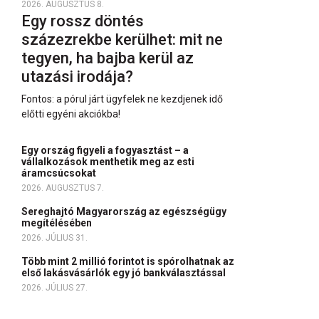
2026. AUGUSZTUS 8.
Egy rossz döntés
százezrekbe kerülhet: mit ne
tegyen, ha bajba kerül az
utazási irodája?
Fontos: a pórul járt ügyfelek ne kezdjenek idő
előtti egyéni akciókba!
Egy ország figyeli a fogyasztást – a
vállalkozások menthetik meg az esti
áramcsúcsokat
2026. AUGUSZTUS 7.
Sereghajtó Magyarország az egészségügy
megítélésében
2026. JÚLIUS 31.
Több mint 2 millió forintot is spórolhatnak az
első lakásvásárlók egy jó bankválasztással
2026. JÚLIUS 27.