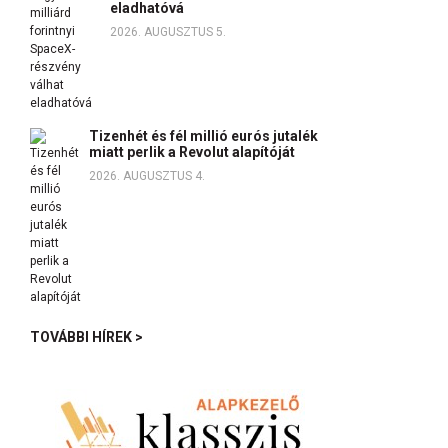
eladhatóvá
2026. AUGUSZTUS 5.
Tizenhét és fél millió eurós jutalék
miatt perlik a Revolut alapítóját
2026. AUGUSZTUS 4.
TOVÁBBI HÍREK >