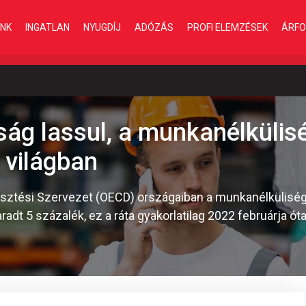
INK
INGATLAN
NYUGDÍJ
ADÓZÁS
PROFI ELEMZÉSEK
ÁRFO
ág lassul, a munkanélküli
t világban
sztési Szervezet (OECD) országaiban a munkanélküliség 
t 5 százalék, ez a ráta gyakorlatilag 2022 februárja óta