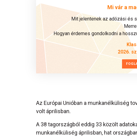
Mi vár a ma
Mit jelentenek az adózási és 
Merre 
Hogyan érdemes gondolkodni a hosszú 
Klas
2026. s
FOGL
Az Európai Unióban a munkanélküliség tov
volt áprilisban.
A 38 tagországból eddig 33 közölt adatoka
munkanélküliség áprilisban, hat országba