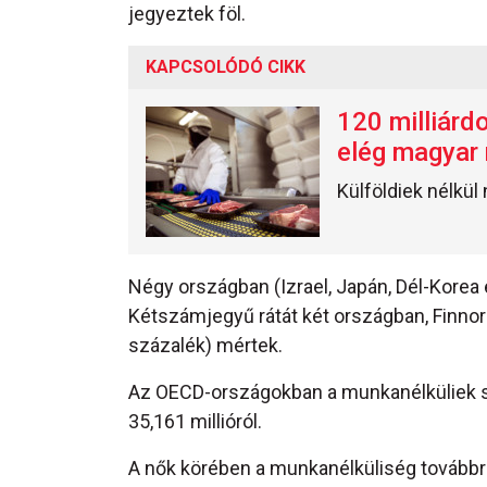
jegyeztek föl.
KAPCSOLÓDÓ CIKK
120 milliárd
elég magyar
Külföldiek nélkü
Négy országban (Izrael, Japán, Dél-Korea 
Kétszámjegyű rátát két országban, Finno
százalék) mértek.
Az OECD-országokban a munkanélküliek sz
35,161 millióról.
A nők körében a munkanélküliség továbbra i