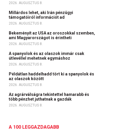
2026. AUGUSZTUS 8.
Millárdos lehet, aki Irán pénzügyi
támogatóiról információt ad
2026. AUGUSZTUS 8.
Bekeményít az USA az oroszokkal szemben,
ami Magyarországot is érintheti
2026. AUGUSZTUS 8.
A spanyolok és az olaszok immár csak
útlevéllel mehetnek egymáshoz
2026. AUGUSZTUS 8.
Példátlan haddelhadd tört ki a spanyolok és
az olaszok között
2026. AUGUSZTUS 8.
Az agrárválságra tekintettel hamarabb és
több pénzhet juthatnak a gazdák
2026. AUGUSZTUS 8.
A 100 LEGGAZDAGABB