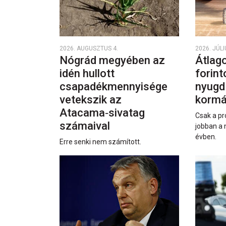
2026. AUGUSZTUS 4.
2026. JÚLI
Nógrád megyében az
Átlago
idén hullott
forint
csapadékmennyisége
nyugd
vetekszik az
kormá
Atacama‑sivatag
Csak a pr
számaival
jobban a 
évben.
Erre senki nem számított.