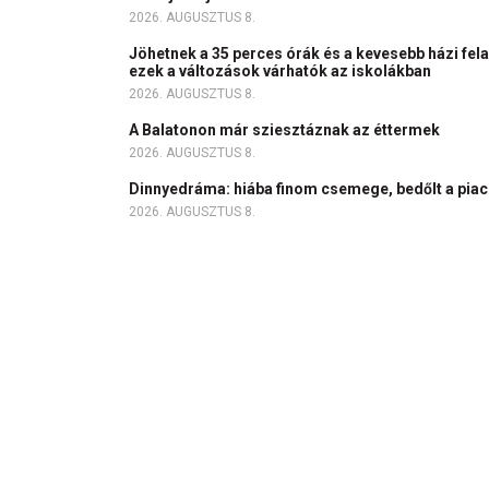
2026. AUGUSZTUS 8.
Jöhetnek a 35 perces órák és a kevesebb házi fela
ezek a változások várhatók az iskolákban
2026. AUGUSZTUS 8.
A Balatonon már sziesztáznak az éttermek
2026. AUGUSZTUS 8.
Dinnyedráma: hiába finom csemege, bedőlt a pia
2026. AUGUSZTUS 8.