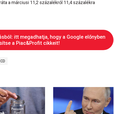
 ráta a márciusi 11,2 százalékról 11,4 százalékra
ásból: itt megadhatja, hogy a Google előnyben
ítse a Piac&Profit cikkeit!
ECD