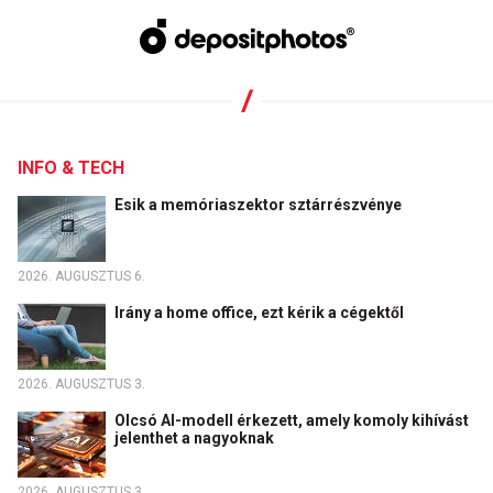
INFO & TECH
Esik a memóriaszektor sztárrészvénye
2026. AUGUSZTUS 6.
Irány a home office, ezt kérik a cégektől
2026. AUGUSZTUS 3.
Olcsó AI-modell érkezett, amely komoly kihívást
jelenthet a nagyoknak
2026. AUGUSZTUS 3.