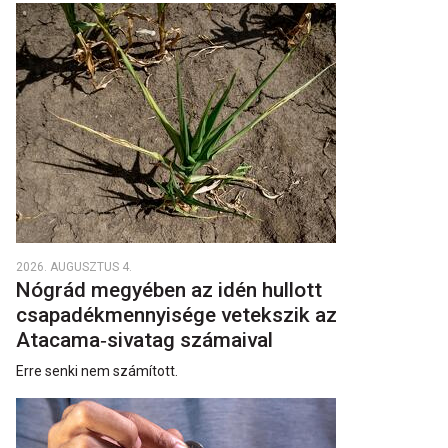
2026. AUGUSZTUS 4.
Nógrád megyében az idén hullott
csapadékmennyisége vetekszik az
Atacama‑sivatag számaival
Erre senki nem számított.