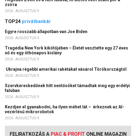
zsírra
2026. AUGUSZTUS 9.
TOP24
privátbankár
Egyre rosszabb állapotban van Joe Biden
2026. AUGUSZTUS 9.
Tragédia New York kikötőjében – Életét vesztette egy 27 éves
nő és egy öthónapos kislány
2026. AUGUSZTUS 9.
Ukrajna régebbi amerikai rakétákat vásárol Törökországtól
2026. AUGUSZTUS 9.
Szervkereskedőnek hitt nentősöket támadtak meg egy erdélyi
faluban
2026. AUGUSZTUS 9.
Kezdjen el gyanakodni, ha ilyen méhet lát – érkeznek az AI-
vezérlésű mikrorobotok
2026. AUGUSZTUS 9.
FELIRATKOZÁS A
PIAC & PROFIT
ONLINE MAGAZIN