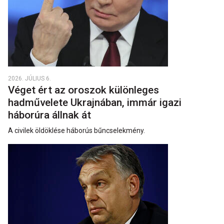
2026. JÚLIUS 6.
Véget ért az oroszok különleges
hadművelete Ukrajnában, immár igazi
háborúra állnak át
A civilek öldöklése háborús bűncselekmény.