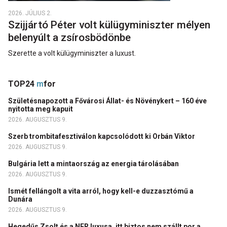
2026. JÚLIUS 2.
Szijjártó Péter volt külügyminiszter mélyen
belenyúlt a zsírosbödönbe
Szerette a volt külügyminiszter a luxust.
TOP24
m
for
Születésnapozott a Fővárosi Állat- és Növénykert – 160 éve
nyitotta meg kapuit
2026. AUGUSZTUS 9.
Szerb trombitafesztiválon kapcsolódott ki Orbán Viktor
2026. AUGUSZTUS 9.
Bulgária lett a mintaország az energia tárolásában
2026. AUGUSZTUS 9.
Ismét fellángolt a vita arról, hogy kell-e duzzasztómű a
Dunára
2026. AUGUSZTUS 9.
Hegedűs Zsolt és a NER luxusa, itt biztos nem szállt por a