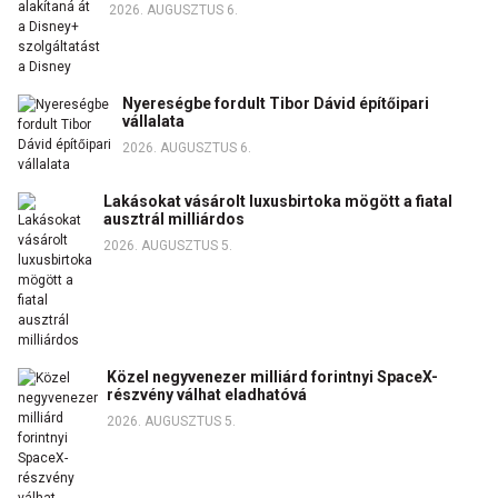
2026. AUGUSZTUS 6.
Nyereségbe fordult Tibor Dávid építőipari
vállalata
2026. AUGUSZTUS 6.
Lakásokat vásárolt luxusbirtoka mögött a fiatal
ausztrál milliárdos
2026. AUGUSZTUS 5.
Közel negyvenezer milliárd forintnyi SpaceX-
részvény válhat eladhatóvá
2026. AUGUSZTUS 5.