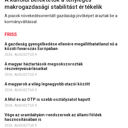
makrogazdasági stabilitást értékelik
A piacok növekedésorientált gazdasági jövőképet áraztak be a
kormányváltással.
FRISS
A gazdaság gyengélkedése ellenére megállíthatatlanul nő a
közúti fuvarozás Európában
2026. AUGUSZTUS 9.
A magyar háztartások megsokszorozták
részvényvásárlásaikat
2026. AUGUSZTUS 9.
A magyarok a világ legnagyobb utazói között
2026. AUGUSZTUS 9.
A Mol és az OTP is szebb osztályzatot kapott
2026. AUGUSZTUS 9.
Vége az urambátyám-rendszernek az állami földek
hasznosításában is
2026. AUGUSZTUS 9.