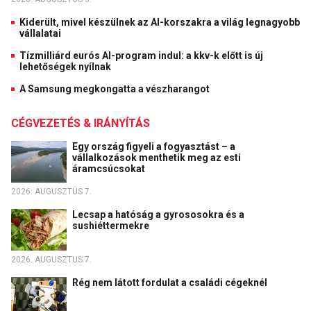
Kiderült, mivel készülnek az AI-korszakra a világ legnagyobb
vállalatai
Tízmilliárd eurós AI-program indul: a kkv-k előtt is új
lehetőségek nyílnak
A Samsung megkongatta a vészharangot
CÉGVEZETÉS & IRÁNYÍTÁS
Egy ország figyeli a fogyasztást – a
vállalkozások menthetik meg az esti
áramcsúcsokat
2026. AUGUSZTUS 7.
Lecsap a hatóság a gyrososokra és a
sushiéttermekre
2026. AUGUSZTUS 7.
Rég nem látott fordulat a családi cégeknél