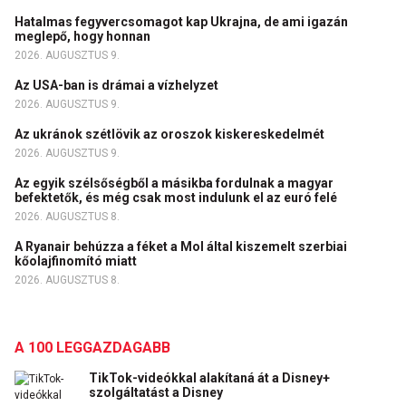
Hatalmas fegyvercsomagot kap Ukrajna, de ami igazán
meglepő, hogy honnan
2026. AUGUSZTUS 9.
Az USA-ban is drámai a vízhelyzet
2026. AUGUSZTUS 9.
Az ukránok szétlövik az oroszok kiskereskedelmét
2026. AUGUSZTUS 9.
Az egyik szélsőségből a másikba fordulnak a magyar
befektetők, és még csak most indulunk el az euró felé
2026. AUGUSZTUS 8.
A Ryanair behúzza a féket a Mol által kiszemelt szerbiai
kőolajfinomító miatt
2026. AUGUSZTUS 8.
A 100 LEGGAZDAGABB
TikTok-videókkal alakítaná át a Disney+
szolgáltatást a Disney