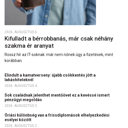
2026. AUGUSZTUS 6.
Kifulladt a bérrobbanás, már csak néhány
szakma ér aranyat
Rossz hír az IT-soknak: már nem nőnek úgy a fizetések, mint
korábban.
Elindult a kamatverseny: újabb csökkentés jött a
lakáshiteleknél
2026. AUGUSZTUS 4.
Sok családnak jelenthet mentőövet ez a kevéssé ismert
pénzügyi megoldás
2026. AUGUSZTUS 3.
Óriási különbség van a frissdiplomások elhelyezkedési
esélyei között
2026. AUGUSZTUS 2.