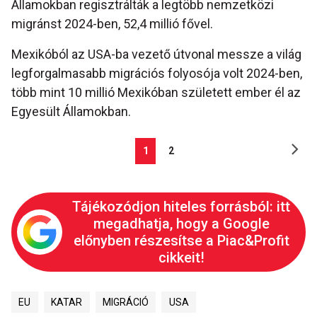
Államokban regisztrálták a legtöbb nemzetközi
migránst 2024-ben, 52,4 millió fővel.
Mexikóból az USA-ba vezető útvonal messze a világ
legforgalmasabb migrációs folyosója volt 2024-ben,
több mint 10 millió Mexikóban született ember él az
Egyesült Államokban.
1
2
Tájékozódjon hiteles forrásból: itt
megadhatja, hogy a Google
előnyben részesítse a Piac&Profit
cikkeit!
EU
KATAR
MIGRÁCIÓ
USA