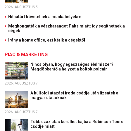
2026. AUGUSZTUS 5.
Hőhatárt követelnek a munkahelyekre
Megkongatták a vészharangot Paks miatt: így segíthetnek a
cégek
Irány a home office, ezt kérik a cégektől
PIAC & MARKETING
Nincs olyan, hogy egészséges élelmiszer?
Megdöbbentő a helyzet a boltok polcain
2026. AUGUSZTUS 7.
A külföldi utazási iroda csődje után üzentek a
magyar utasoknak
2026. AUGUSZTUS 7.
Több száz utas kerülhet bajba a Robinson Tours
csődje miatt