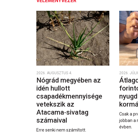
VÉLEMÉNYVEZÉR
2026. AUGUSZTUS 4.
2026. JÚLI
Nógrád megyében az
Átlago
idén hullott
forint
csapadékmennyisége
nyugd
vetekszik az
kormá
Atacama‑sivatag
Csak a pr
számaival
jobban a 
évben.
Erre senki nem számított.