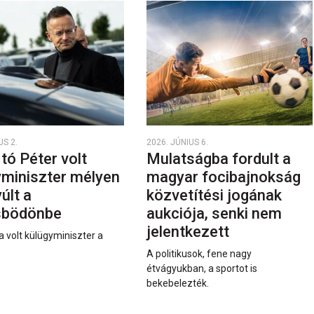
US 2.
2026. JÚNIUS 6.
rtó Péter volt
Mulatságba fordult a
yminiszter mélyen
magyar focibajnokság
últ a
közvetítési jogának
sbödönbe
aukciója, senki nem
jelentkezett
a volt külügyminiszter a
A politikusok, fene nagy
étvágyukban, a sportot is
bekebelezték.