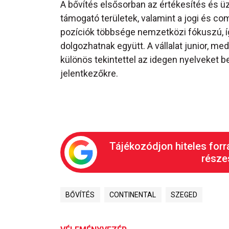
A bővítés elsősorban az értékesítés és üz
támogató területek, valamint a jogi és com
pozíciók többsége nemzetközi fókuszú, íg
dolgozhatnak együtt. A vállalat junior, m
különös tekintettel az idegen nyelveket 
jelentkezőkre.
Tájékozódjon hiteles forr
részes
BŐVÍTÉS
CONTINENTAL
SZEGED