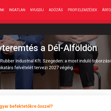
INK
INGATLAN
NYUGDÍJ
ADÓZÁS
PROFI ELEMZÉSEK
ÁRFO
teremtés a Dél-Alföldön
Rubber Industrial Kft. Szegeden: a most induló toborzá
katárs felvételét tervezi 2027 végéig.
gyar befektetőkre ősszel?