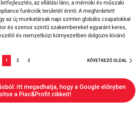
letfejlesztés, az ellátási lánc, a mérnöki és műszaki
pliance funkciók területét érinti. A meghirdetett
y az új munkatársak napi szinten globális csapatokkal
edior és szenior szintű szakembereket egyaránt keres,
beszélő és nemzetközi környezetben dolgozni kívánó
1
2
3
KÖVETKEZŐ OLDAL
ásból: itt megadhatja, hogy a Google előnyben
ítse a Piac&Profit cikkeit!