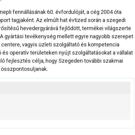
nepli fennállásának 60. évfordulóját, a cég 2004 óta
ort tagjaként. Az elmúlt hat évtized során a szegedi
rősítésű hevedergyárává fejlődött, termékei világszerte
. A gyártási tevékenység mellett egyre nagyobb szerepet
e centere, vagyis üzleti szolgáltató és kompetencia
és operatív területeken nyújt szolgáltatásokat a vállalat
ló fejlesztés célja, hogy Szegeden további szakmai
 összpontosuljanak.