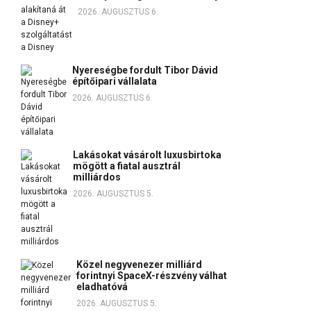
2026. AUGUSZTUS 6.
Nyereségbe fordult Tibor Dávid
építőipari vállalata
2026. AUGUSZTUS 6.
Lakásokat vásárolt luxusbirtoka
mögött a fiatal ausztrál
milliárdos
2026. AUGUSZTUS 5.
Közel negyvenezer milliárd
forintnyi SpaceX-részvény válhat
eladhatóvá
2026. AUGUSZTUS 5.