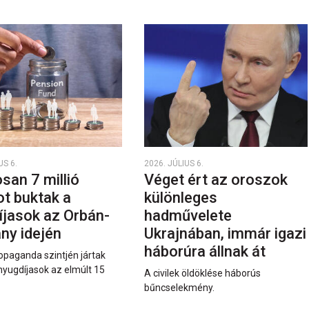
US 6.
2026. JÚLIUS 6.
san 7 millió
Véget ért az oroszok
ot buktak a
különleges
íjasok az Orbán-
hadművelete
ny idején
Ukrajnában, immár igazi
háborúra állnak át
opaganda szintjén jártak
nyugdíjasok az elmúlt 15
A civilek öldöklése háborús
bűncselekmény.