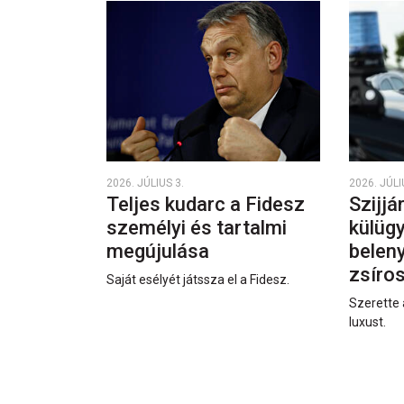
2026. JÚLIUS 3.
2026. JÚLI
Teljes kudarc a Fidesz
Szijjá
személyi és tartalmi
külüg
megújulása
beleny
zsíro
Saját esélyét játssza el a Fidesz.
Szerette 
luxust.