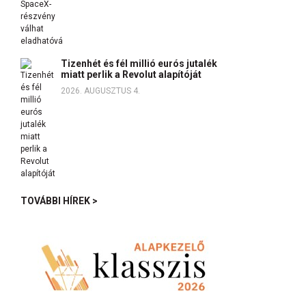
Tizenhét és fél millió eurós jutalék
miatt perlik a Revolut alapítóját
2026. AUGUSZTUS 4.
TOVÁBBI HÍREK >