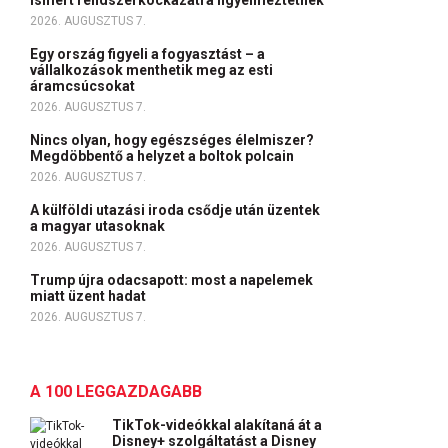
ismert rendszerkockázatra figyelmeztetnek
2026. AUGUSZTUS 7.
Egy ország figyeli a fogyasztást – a
vállalkozások menthetik meg az esti
áramcsúcsokat
2026. AUGUSZTUS 7.
Nincs olyan, hogy egészséges élelmiszer?
Megdöbbentő a helyzet a boltok polcain
2026. AUGUSZTUS 7.
A külföldi utazási iroda csődje után üzentek
a magyar utasoknak
2026. AUGUSZTUS 7.
Trump újra odacsapott: most a napelemek
miatt üzent hadat
2026. AUGUSZTUS 7.
A 100 LEGGAZDAGABB
TikTok-videókkal alakítaná át a
Disney+ szolgáltatást a Disney