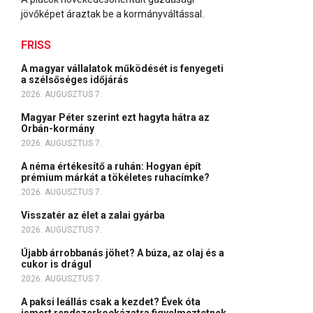
jövőképet áraztak be a kormányváltással.
FRISS
A magyar vállalatok működését is fenyegeti
a szélsőséges időjárás
2026. AUGUSZTUS 7.
Magyar Péter szerint ezt hagyta hátra az
Orbán-kormány
2026. AUGUSZTUS 7.
A néma értékesítő a ruhán: Hogyan épít
prémium márkát a tökéletes ruhacímke?
2026. AUGUSZTUS 7.
Visszatér az élet a zalai gyárba
2026. AUGUSZTUS 7.
Újabb árrobbanás jöhet? A búza, az olaj és a
cukor is drágul
2026. AUGUSZTUS 7.
A paksi leállás csak a kezdet? Évek óta