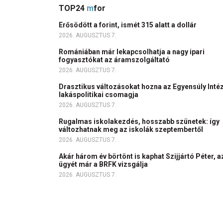
TOP24
m
for
Erősödött a forint, ismét 315 alatt a dollár
2026. AUGUSZTUS 7.
Romániában már lekapcsolhatja a nagy ipari
fogyasztókat az áramszolgáltató
2026. AUGUSZTUS 7.
Drasztikus változásokat hozna az Egyensúly Inté
lakáspolitikai csomagja
2026. AUGUSZTUS 7.
Rugalmas iskolakezdés, hosszabb szünetek: így
változhatnak meg az iskolák szeptembertől
2026. AUGUSZTUS 7.
Akár három év börtönt is kaphat Szijjártó Péter, a
ügyét már a BRFK vizsgálja
2026. AUGUSZTUS 7.