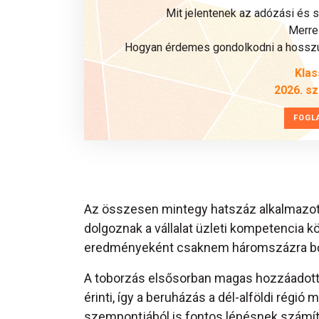
Mit jelentenek az adózási és 
Merre 
Hogyan érdemes gondolkodni a hosszú 
Klas
2026. s
FOGL
Az összesen mintegy hatszáz alkalmazott
dolgoznak a vállalat üzleti kompetencia 
eredményeként csaknem háromszázra bő
A toborzás elsősorban magas hozzáadott
érinti, így a beruházás a dél-alföldi ré
szempontjából is fontos lépésnek számít