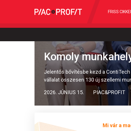
FRISS CIKKE
Komoly munkahely
Jelentős bővítésbe kezd a ContiTech 
vállalat összesen 130 új szellemi mun
2026. JÚNIUS 15.
PIAC&PROFIT
Mi vár a ma