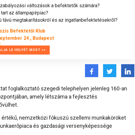
szabályozási változások a befektetők számára?
tart az állampapírpiac?
távú megtakarításokról és az ingatlanbefektetésekről?
szis Befektetői Klub
zeptember 24., Budapest
ALJA LE HELYÉT MOST >>
at foglalkoztató szegedi telephelyen jelenleg 160-an
központjában, amely létszáma a fejlesztés
vülhet.
 értékű, nemzetközi fókuszú szellemi munkaköröket
gió munkaerőpiaca és gazdasági versenyképessége
.