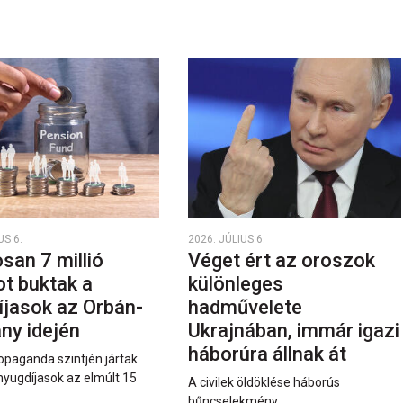
US 6.
2026. JÚLIUS 6.
san 7 millió
Véget ért az oroszok
ot buktak a
különleges
íjasok az Orbán-
hadművelete
ny idején
Ukrajnában, immár igazi
háborúra állnak át
opaganda szintjén jártak
nyugdíjasok az elmúlt 15
A civilek öldöklése háborús
bűncselekmény.