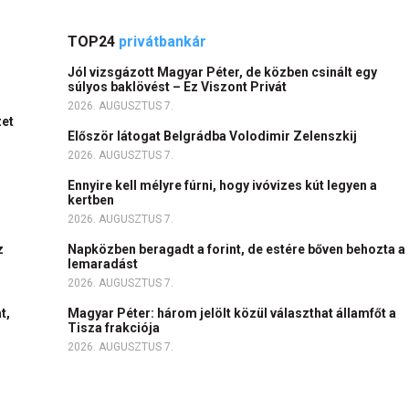
TOP24
privátbankár
Jól vizsgázott Magyar Péter, de közben csinált egy
súlyos baklövést – Ez Viszont Privát
2026. AUGUSZTUS 7.
zet
Először látogat Belgrádba Volodimir Zelenszkij
2026. AUGUSZTUS 7.
Ennyire kell mélyre fúrni, hogy ivóvizes kút legyen a
kertben
2026. AUGUSZTUS 7.
z
Napközben beragadt a forint, de estére bőven behozta a
lemaradást
2026. AUGUSZTUS 7.
t,
Magyar Péter: három jelölt közül választhat államfőt a
Tisza frakciója
2026. AUGUSZTUS 7.