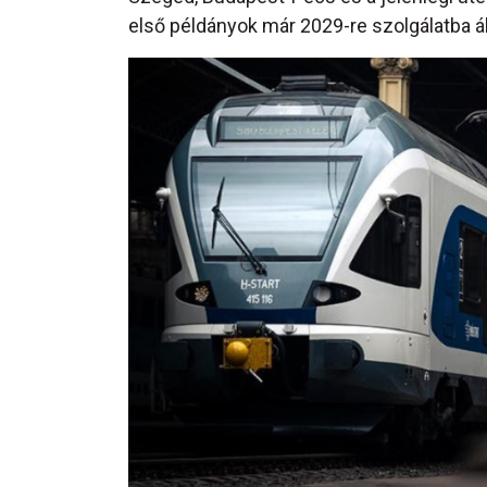
első példányok már 2029-re szolgálatba ál