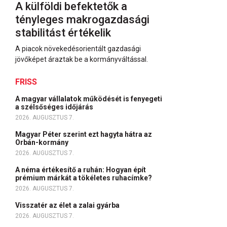
A külföldi befektetők a
tényleges makrogazdasági
stabilitást értékelik
A piacok növekedésorientált gazdasági
jövőképet áraztak be a kormányváltással.
FRISS
A magyar vállalatok működését is fenyegeti
a szélsőséges időjárás
2026. AUGUSZTUS 7.
Magyar Péter szerint ezt hagyta hátra az
Orbán-kormány
2026. AUGUSZTUS 7.
A néma értékesítő a ruhán: Hogyan épít
prémium márkát a tökéletes ruhacímke?
2026. AUGUSZTUS 7.
Visszatér az élet a zalai gyárba
2026. AUGUSZTUS 7.