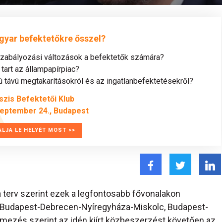
gyar befektetőkre ősszel?
szabályozási változások a befektetők számára?
tart az állampapírpiac?
távú megtakarításokról és az ingatlanbefektetésekről?
szis Befektetői Klub
zeptember 24., Budapest
ALJA LE HELYÉT MOST >>
 terv szerint ezek a legfontosabb fővonalakon
ul: Budapest-Debrecen-Nyíregyháza-Miskolc, Budapest-
mezés szerint az idén kiírt közbeszerzést követően az