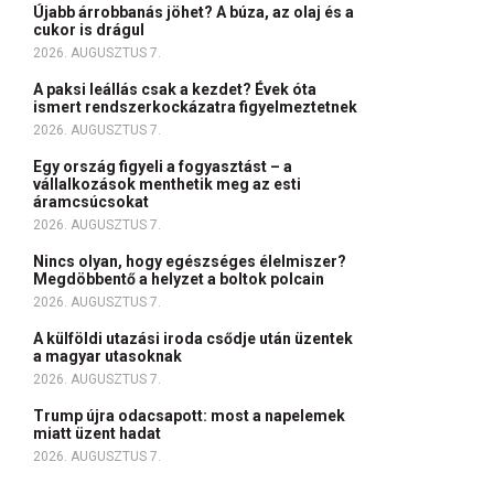
Újabb árrobbanás jöhet? A búza, az olaj és a
cukor is drágul
2026. AUGUSZTUS 7.
A paksi leállás csak a kezdet? Évek óta
ismert rendszerkockázatra figyelmeztetnek
2026. AUGUSZTUS 7.
Egy ország figyeli a fogyasztást – a
vállalkozások menthetik meg az esti
áramcsúcsokat
2026. AUGUSZTUS 7.
Nincs olyan, hogy egészséges élelmiszer?
Megdöbbentő a helyzet a boltok polcain
2026. AUGUSZTUS 7.
A külföldi utazási iroda csődje után üzentek
a magyar utasoknak
2026. AUGUSZTUS 7.
Trump újra odacsapott: most a napelemek
miatt üzent hadat
2026. AUGUSZTUS 7.