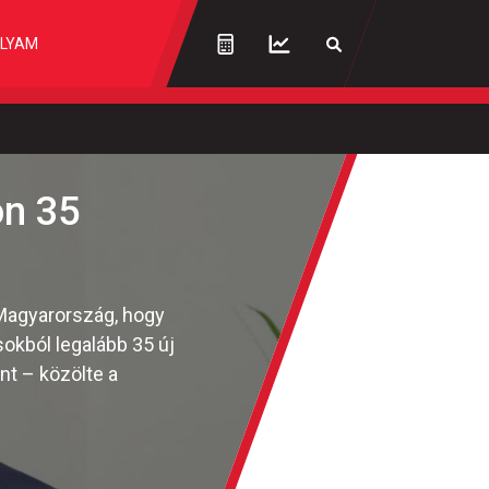
LYAM
ön 35
 Magyarország, hogy
okból legalább 35 új
nt – közölte a