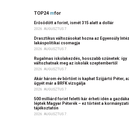
TOP24
m
for
Erősödött a forint, ismét 315 alatt a dollár
2026. AUGUSZTUS 7.
Drasztikus változásokat hozna az Egyensúly Inté
lakáspolitikai csomagja
2026. AUGUSZTUS 7.
Rugalmas iskolakezdés, hosszabb szünetek: így
változhatnak meg az iskolák szeptembertől
2026. AUGUSZTUS 7.
Akár három év börtönt is kaphat Szijjártó Péter, a
ügyét már a BRFK vizsgálja
2026. AUGUSZTUS 7.
500 milliárd forint feletti kár érheti idén a gazdáka
léptek Magyar Péterék – ez történt a kormányzati
tájékoztatón
2026. AUGUSZTUS 7.