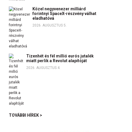
Közel negyvenezer milliárd
forintnyi SpaceX-részvény válhat
eladhatóvá
2026. AUGUSZTUS 5.
Tizenhét és fél millió eurós jutalék
miatt perlik a Revolut alapítóját
2026. AUGUSZTUS 4.
TOVÁBBI HÍREK >