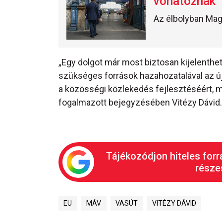
vonatoznak
Az élbolyban Mag
„Egy dolgot már most biztosan kijelenth
szükséges források hazahozatalával az új
a közösségi közlekedés fejlesztéséért, mi
fogalmazott bejegyzésében Vitézy Dávid.
Tájékozódjon hiteles forr
részes
EU
MÁV
VASÚT
VITÉZY DÁVID