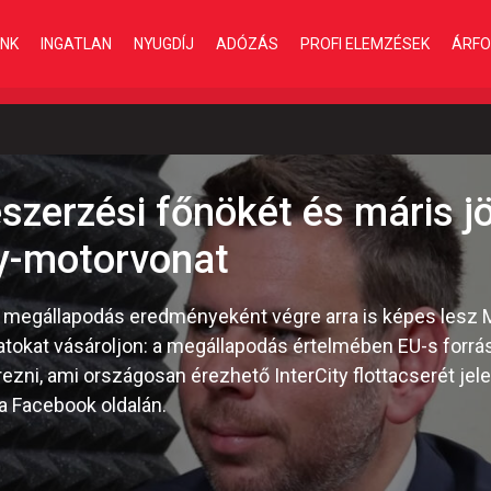
INK
INGATLAN
NYUGDÍJ
ADÓZÁS
PROFI ELEMZÉSEK
ÁRFO
szerzési főnökét és máris j
ty-motorvonat
ós megállapodás eredményeként végre arra is képes lesz
atokat vásároljon: a megállapodás értelmében EU-s forrás
zni, ami országosan érezhető InterCity flottacserét jele
a Facebook oldalán.