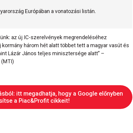
yarország Európában a vonatozási listán.
etünk: az új IC-szerelvények megrendeléséhez
 kormány három hét alatt többet tett a magyar vasút és
nt Lázár János teljes minisztersége alatt” –
 (MTI)
ásból: itt megadhatja, hogy a Google előnyben
ítse a Piac&Profit cikkeit!