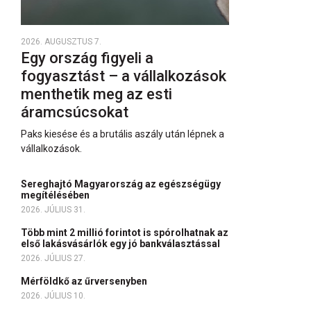
2026. AUGUSZTUS 7.
Egy ország figyeli a
fogyasztást – a vállalkozások
menthetik meg az esti
áramcsúcsokat
Paks kiesése és a brutális aszály után lépnek a
vállalkozások.
Sereghajtó Magyarország az egészségügy
megítélésében
2026. JÚLIUS 31.
Több mint 2 millió forintot is spórolhatnak az
első lakásvásárlók egy jó bankválasztással
2026. JÚLIUS 27.
Mérföldkő az űrversenyben
2026. JÚLIUS 10.