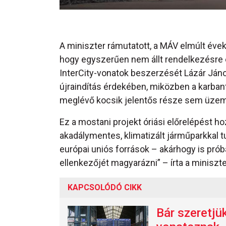
A miniszter rámutatott, a MÁV elmúlt évek
hogy egyszerűen nem állt rendelkezésre
InterCity-vonatok beszerzését Lázár Jáno
újraindítás érdekében, miközben a karbant
meglévő kocsik jelentős része sem üzem
Ez a mostani projekt óriási előrelépést h
akadálymentes, klimatizált járműparkkal tu
európai uniós források – akárhogy is prób
ellenkezőjét magyarázni” – írta a miniszte
KAPCSOLÓDÓ CIKK
Bár szeretjü