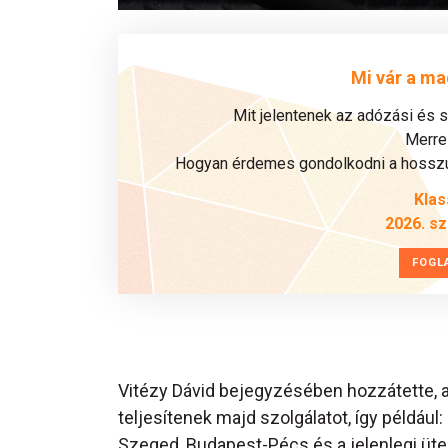
Mi vár a ma
Mit jelentenek az adózási és 
Merre 
Hogyan érdemes gondolkodni a hosszú 
Klas
2026. s
FOGL
Vitézy Dávid bejegyzésében hozzátette, a
teljesítenek majd szolgálatot, így példá
Szeged, Budapest-Pécs és a jelenlegi üte