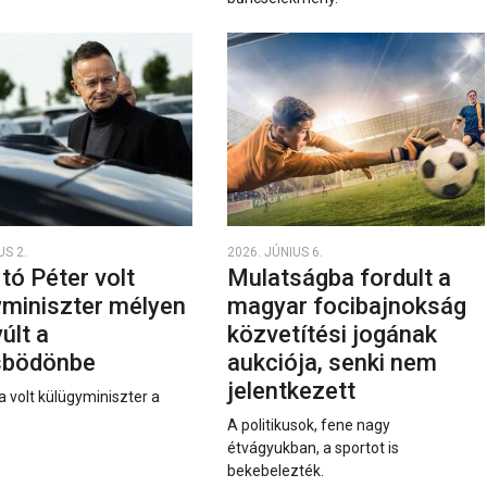
US 2.
2026. JÚNIUS 6.
rtó Péter volt
Mulatságba fordult a
yminiszter mélyen
magyar focibajnokság
últ a
közvetítési jogának
sbödönbe
aukciója, senki nem
jelentkezett
a volt külügyminiszter a
A politikusok, fene nagy
étvágyukban, a sportot is
bekebelezték.