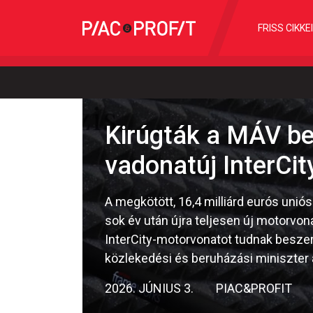
FRISS CIKKE
Kirúgták a MÁV be
vadonatúj InterCi
A megkötött, 16,4 milliárd eurós uni
sok év után újra teljesen új motorvon
InterCity-motorvonatot tudnak beszere
közlekedési és beruházási miniszter 
2026. JÚNIUS 3.
PIAC&PROFIT