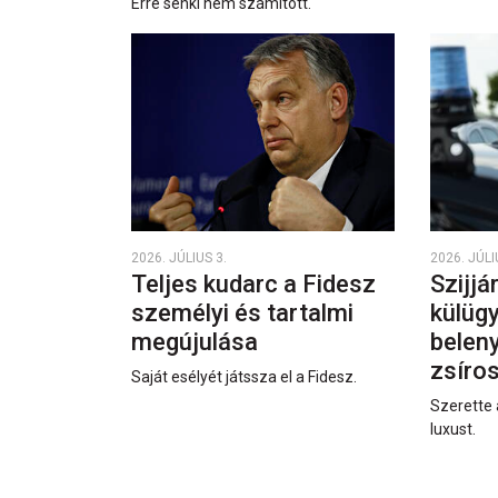
Erre senki nem számított.
2026. JÚLIUS 3.
2026. JÚLI
Teljes kudarc a Fidesz
Szijjá
személyi és tartalmi
külüg
megújulása
beleny
zsíro
Saját esélyét játssza el a Fidesz.
Szerette 
luxust.