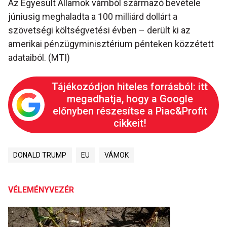
Az Egyesült Államok vámból származó bevétele
júniusig meghaladta a 100 milliárd dollárt a
szövetségi költségvetési évben – derült ki az
amerikai pénzügyminisztérium pénteken közzétett
adataiból. (MTI)
Tájékozódjon hiteles forrásból: itt
megadhatja, hogy a Google
előnyben részesítse a Piac&Profit
cikkeit!
DONALD TRUMP
EU
VÁMOK
VÉLEMÉNYVEZÉR