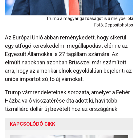
Trump a magyar gazdaságot is a mélybe löki
Fotó: Depositphotos
Az Európai Unió abban reménykedett, hogy sikerül
egy átfogó kereskedelmi megállapodást elérnie az
Egyesült Államokkal a 27 tagállam számára. Az
elmúlt napokban azonban Brüsszel már számított
arra, hogy az amerikai elnök egyoldalúan bejelenti az
uniós importot sújtó új vámokat.
Trump vámrendeleteinek sorozata, amelyet a Fehér
Házba való visszatérése óta adott ki, havi több
tízmilliárd dollár új bevételt hoz az országának.
KAPCSOLÓDÓ CIKK