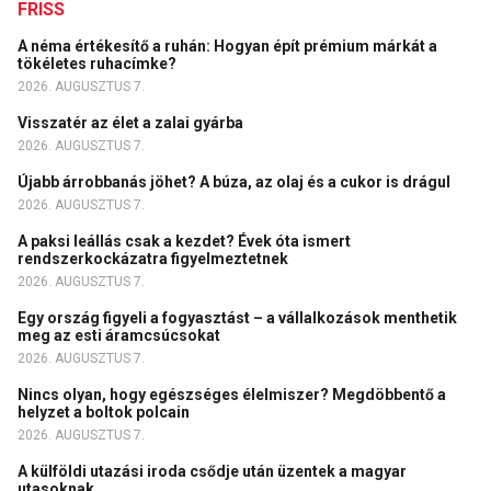
FRISS
A néma értékesítő a ruhán: Hogyan épít prémium márkát a
tökéletes ruhacímke?
2026. AUGUSZTUS 7.
Visszatér az élet a zalai gyárba
2026. AUGUSZTUS 7.
Újabb árrobbanás jöhet? A búza, az olaj és a cukor is drágul
2026. AUGUSZTUS 7.
A paksi leállás csak a kezdet? Évek óta ismert
rendszerkockázatra figyelmeztetnek
2026. AUGUSZTUS 7.
Egy ország figyeli a fogyasztást – a vállalkozások menthetik
meg az esti áramcsúcsokat
2026. AUGUSZTUS 7.
Nincs olyan, hogy egészséges élelmiszer? Megdöbbentő a
helyzet a boltok polcain
2026. AUGUSZTUS 7.
A külföldi utazási iroda csődje után üzentek a magyar
utasoknak