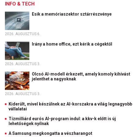
INFO & TECH
Esik a memóriaszektor sztárrészvénye
2026. AUGUSZTUS 6.
Irány a home office, ezt kérik a cégektől
2026. AUGUSZTUS 3.
Olcsó AI-modell érkezett, amely komoly kihívást
jelenthet a nagyoknak
2026. AUGUSZTUS 3.
Kiderült, mivel készülnek az AI-korszakra a világ legnagyobb
vállalatai
Tízmilliárd eurós AI-program indul: a kkv-k előtt is új
lehetőségek nyílnak
A Samsung megkongatta a vészharangot