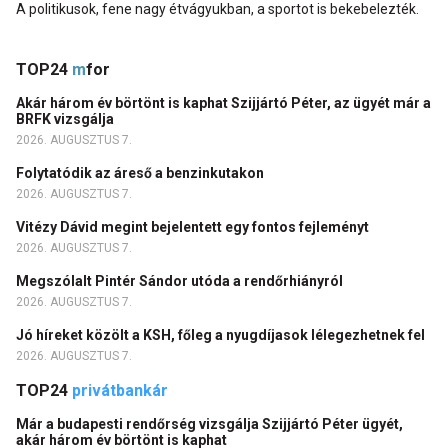
A politikusok, fene nagy étvágyukban, a sportot is bekebelezték.
TOP24
m
for
Akár három év börtönt is kaphat Szijjártó Péter, az ügyét már a
BRFK vizsgálja
2026. AUGUSZTUS 7.
Folytatódik az áreső a benzinkutakon
2026. AUGUSZTUS 7.
Vitézy Dávid megint bejelentett egy fontos fejleményt
2026. AUGUSZTUS 7.
Megszólalt Pintér Sándor utóda a rendőrhiányról
2026. AUGUSZTUS 7.
Jó híreket közölt a KSH, főleg a nyugdíjasok lélegezhetnek fel
2026. AUGUSZTUS 7.
TOP24
privátbankár
Már a budapesti rendőrség vizsgálja Szijjártó Péter ügyét,
akár három év börtönt is kaphat