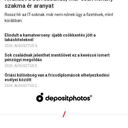
szakma ér aranyat
Rossz hír az IT-soknak: már nem nőnek úgy a fizetések, mint
korábban.
Elindult a kamatverseny: újabb csökkentés jött a
lakáshiteleknél
2026. AUGUSZTUS 4.
Sok családnak jelenthet mentőövet ez a kevéssé ismert
pénzügyi megoldás
2026. AUGUSZTUS 3.
Óriási különbség van a frissdiplomások elhelyezkedési
esélyei között
2026. AUGUSZTUS 2.