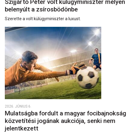
Szijjártó Péter volt külügyminiszter mélyen
belenyúlt a zsírosbödönbe
Szerette a volt külügyminiszter a luxust.
2026. JÚNIUS 6.
Mulatságba fordult a magyar focibajnokság
közvetítési jogának aukciója, senki nem
jelentkezett