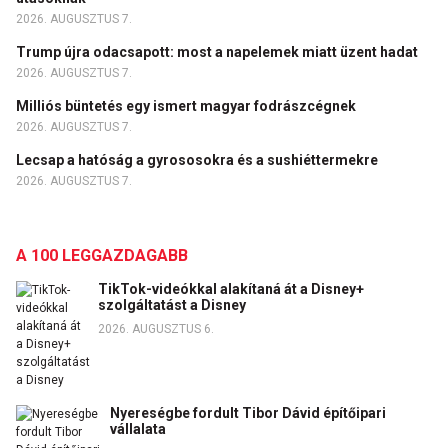
2026. AUGUSZTUS 7.
Trump újra odacsapott: most a napelemek miatt üzent hadat
2026. AUGUSZTUS 7.
Milliós büntetés egy ismert magyar fodrászcégnek
2026. AUGUSZTUS 7.
Lecsap a hatóság a gyrososokra és a sushiéttermekre
2026. AUGUSZTUS 7.
A 100 LEGGAZDAGABB
TikTok-videókkal alakítaná át a Disney+
szolgáltatást a Disney
2026. AUGUSZTUS 6.
Nyereségbe fordult Tibor Dávid építőipari
vállalata