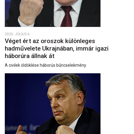
2026. JÚLIUS 6.
Véget ért az oroszok különleges
hadművelete Ukrajnában, immár igazi
háborúra állnak át
A civilek öldöklése háborús bűncselekmény.