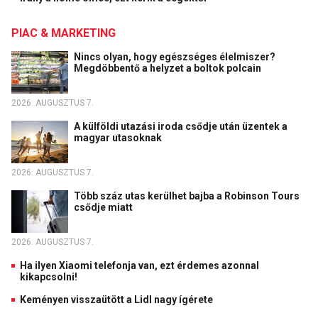
PIAC & MARKETING
Nincs olyan, hogy egészséges élelmiszer?
Megdöbbentő a helyzet a boltok polcain
2026. AUGUSZTUS 7.
A külföldi utazási iroda csődje után üzentek a
magyar utasoknak
2026. AUGUSZTUS 7.
Több száz utas kerülhet bajba a Robinson Tours
csődje miatt
2026. AUGUSZTUS 7.
Ha ilyen Xiaomi telefonja van, ezt érdemes azonnal
kikapcsolni!
Keményen visszaütött a Lidl nagy ígérete