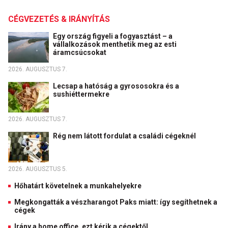
CÉGVEZETÉS & IRÁNYÍTÁS
Egy ország figyeli a fogyasztást – a
vállalkozások menthetik meg az esti
áramcsúcsokat
2026. AUGUSZTUS 7.
Lecsap a hatóság a gyrososokra és a
sushiéttermekre
2026. AUGUSZTUS 7.
Rég nem látott fordulat a családi cégeknél
2026. AUGUSZTUS 5.
Hőhatárt követelnek a munkahelyekre
Megkongatták a vészharangot Paks miatt: így segíthetnek a
cégek
Irány a home office, ezt kérik a cégektől