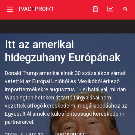
Itt az amerikai
hidegzuhany Európának
Donald Trump amerikai elnök 30 százalékos vámot
vetett ki az Európai Unióból és Mexikóból érkező
importtermékekre augusztus 1-jei hatállyal, miután
Washington heteken át tartó tárgyalásai nem
vezettek átfogó kereskedelmi megállapodáshoz az
Egyesült Államok e kulcsfontosságú kereskedelmi
partnereivel.
2025. JÚLIUS 13.
PIAC&PROFIT