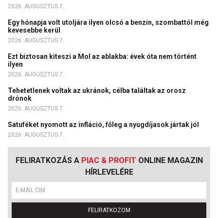
2026. AUGUSZTUS 7.
Egy hónapja volt utoljára ilyen olcsó a benzin, szombattól még
kevesebbe kerül
2026. AUGUSZTUS 7.
Ezt biztosan kiteszi a Mol az ablakba: évek óta nem történt
ilyen
2026. AUGUSZTUS 7.
Tehetetlenek voltak az ukránok, célba találtak az orosz
drónok
2026. AUGUSZTUS 7.
Satuféket nyomott az infláció, főleg a nyugdíjasok jártak jól
2026. AUGUSZTUS 7.
FELIRATKOZÁS A
PIAC & PROFIT
ONLINE MAGAZIN
HÍRLEVELÉRE
FELIRATKOZOM