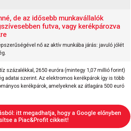
né, de az idősebb munkavállalók
szívesebben futva, vagy kerékpározva
re
pszerűségével nő az aktív munkába járás: javuló jólét
ég.
íz százalékkal, 2650 euróra (mintegy 1,07 millió forint)
 adatai szerint. Az elektromos kerékpárok így is több
yományos kerékpárok, amelyeknek az átlagára 500 euró
ásból: itt megadhatja, hogy a Google előnyben
ítse a Piac&Profit cikkeit!