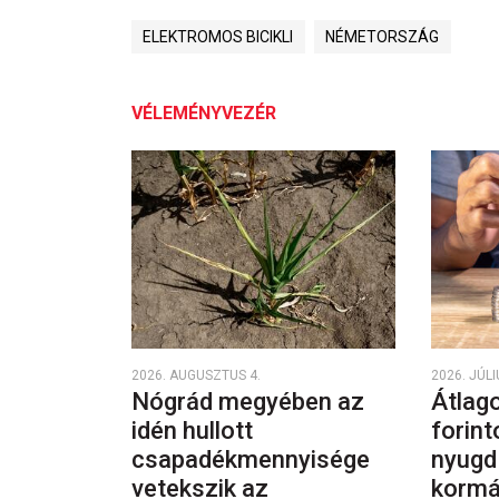
ELEKTROMOS BICIKLI
NÉMETORSZÁG
VÉLEMÉNYVEZÉR
2026. AUGUSZTUS 4.
2026. JÚLI
Nógrád megyében az
Átlago
idén hullott
forint
csapadékmennyisége
nyugd
vetekszik az
kormá