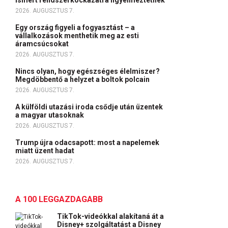
ismert rendszerkockázatra figyelmeztetnek
2026. AUGUSZTUS 7.
Egy ország figyeli a fogyasztást – a
vállalkozások menthetik meg az esti
áramcsúcsokat
2026. AUGUSZTUS 7.
Nincs olyan, hogy egészséges élelmiszer?
Megdöbbentő a helyzet a boltok polcain
2026. AUGUSZTUS 7.
A külföldi utazási iroda csődje után üzentek
a magyar utasoknak
2026. AUGUSZTUS 7.
Trump újra odacsapott: most a napelemek
miatt üzent hadat
2026. AUGUSZTUS 7.
A 100 LEGGAZDAGABB
TikTok-videókkal alakítaná át a
Disney+ szolgáltatást a Disney