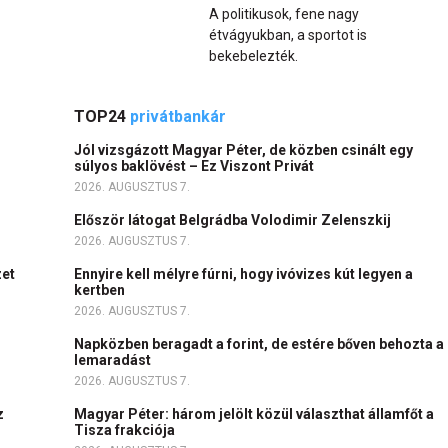
A politikusok, fene nagy
étvágyukban, a sportot is
bekebelezték.
TOP24
privátbankár
Jól vizsgázott Magyar Péter, de közben csinált egy
súlyos baklövést – Ez Viszont Privát
2026. AUGUSZTUS 7.
Először látogat Belgrádba Volodimir Zelenszkij
2026. AUGUSZTUS 7.
zet
Ennyire kell mélyre fúrni, hogy ivóvizes kút legyen a
kertben
2026. AUGUSZTUS 7.
Napközben beragadt a forint, de estére bőven behozta a
lemaradást
2026. AUGUSZTUS 7.
z
Magyar Péter: három jelölt közül választhat államfőt a
Tisza frakciója