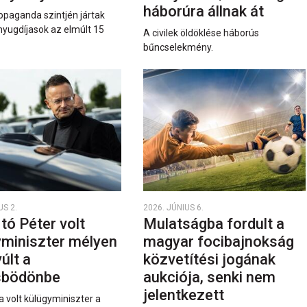
háborúra állnak át
opaganda szintjén jártak
nyugdíjasok az elmúlt 15
A civilek öldöklése háborús
bűncselekmény.
US 2.
2026. JÚNIUS 6.
rtó Péter volt
Mulatságba fordult a
yminiszter mélyen
magyar focibajnokság
últ a
közvetítési jogának
sbödönbe
aukciója, senki nem
jelentkezett
a volt külügyminiszter a