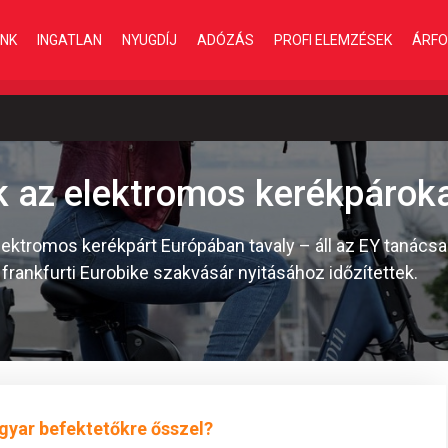
INK
INGATLAN
NYUGDÍJ
ADÓZÁS
PROFI ELEMZÉSEK
ÁRFO
 az elektromos kerékpárok
ektromos kerékpárt Európában tavaly – áll az EY tanács
frankfurti Eurobike szakvásár nyitásához időzítettek.
gyar befektetőkre ősszel?