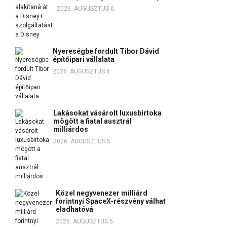
2026. AUGUSZTUS 6.
Nyereségbe fordult Tibor Dávid
építőipari vállalata
2026. AUGUSZTUS 6.
Lakásokat vásárolt luxusbirtoka
mögött a fiatal ausztrál
milliárdos
2026. AUGUSZTUS 5.
Közel negyvenezer milliárd
forintnyi SpaceX-részvény válhat
eladhatóvá
2026. AUGUSZTUS 5.