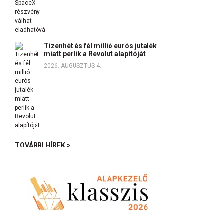
Tizenhét és fél millió eurós jutalék
miatt perlik a Revolut alapítóját
2026. AUGUSZTUS 4.
TOVÁBBI HÍREK >