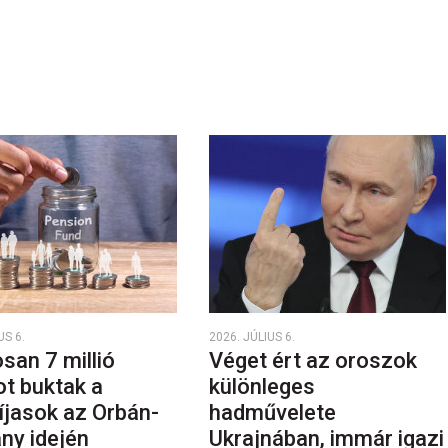
US 6.
2026. JÚLIUS 6.
san 7 millió
Véget ért az oroszok
ot buktak a
különleges
íjasok az Orbán-
hadművelete
ny idején
Ukrajnában, immár igazi