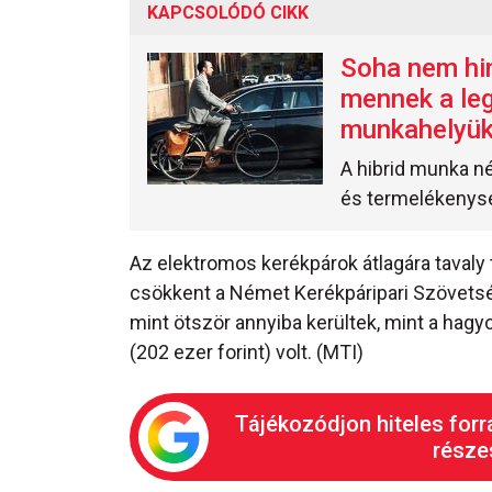
KAPCSOLÓDÓ CIKK
Soha nem hin
mennek a leg
munkahelyük
A hibrid munka né
és termelékenys
Az elektromos kerékpárok átlagára tavaly t
csökkent a Német Kerékpáripari Szövetség
mint ötször annyiba kerültek, mint a hag
(202 ezer forint) volt. (MTI)
Tájékozódjon hiteles forr
részes