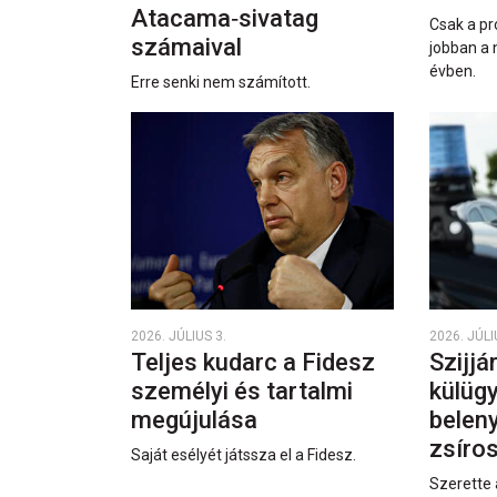
Atacama‑sivatag
Csak a pr
számaival
jobban a 
évben.
Erre senki nem számított.
2026. JÚLIUS 3.
2026. JÚLI
Teljes kudarc a Fidesz
Szijjá
személyi és tartalmi
külüg
megújulása
beleny
zsíro
Saját esélyét játssza el a Fidesz.
Szerette 