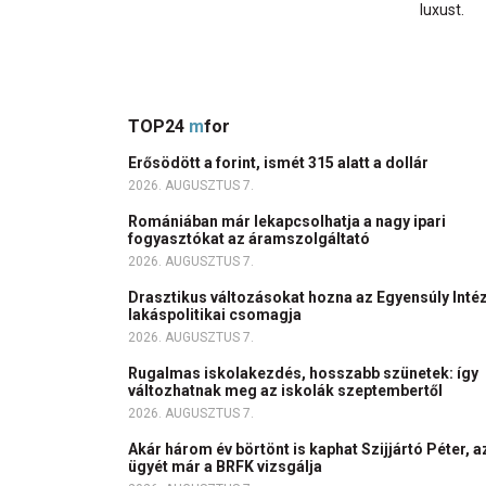
luxust.
TOP24
m
for
Erősödött a forint, ismét 315 alatt a dollár
2026. AUGUSZTUS 7.
Romániában már lekapcsolhatja a nagy ipari
fogyasztókat az áramszolgáltató
2026. AUGUSZTUS 7.
Drasztikus változásokat hozna az Egyensúly Inté
lakáspolitikai csomagja
2026. AUGUSZTUS 7.
Rugalmas iskolakezdés, hosszabb szünetek: így
változhatnak meg az iskolák szeptembertől
2026. AUGUSZTUS 7.
Akár három év börtönt is kaphat Szijjártó Péter, a
ügyét már a BRFK vizsgálja