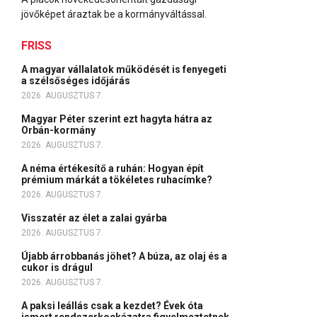
jövőképet áraztak be a kormányváltással.
FRISS
A magyar vállalatok működését is fenyegeti
a szélsőséges időjárás
2026. AUGUSZTUS 7.
Magyar Péter szerint ezt hagyta hátra az
Orbán-kormány
2026. AUGUSZTUS 7.
A néma értékesítő a ruhán: Hogyan épít
prémium márkát a tökéletes ruhacímke?
2026. AUGUSZTUS 7.
Visszatér az élet a zalai gyárba
2026. AUGUSZTUS 7.
Újabb árrobbanás jöhet? A búza, az olaj és a
cukor is drágul
2026. AUGUSZTUS 7.
A paksi leállás csak a kezdet? Évek óta