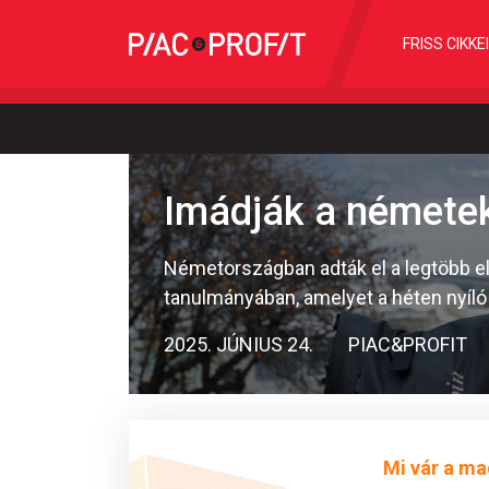
FRISS CIKKE
Imádják a németek
Németországban adták el a legtöbb el
tanulmányában, amelyet a héten nyíló 
2025. JÚNIUS 24.
PIAC&PROFIT
Mi vár a ma