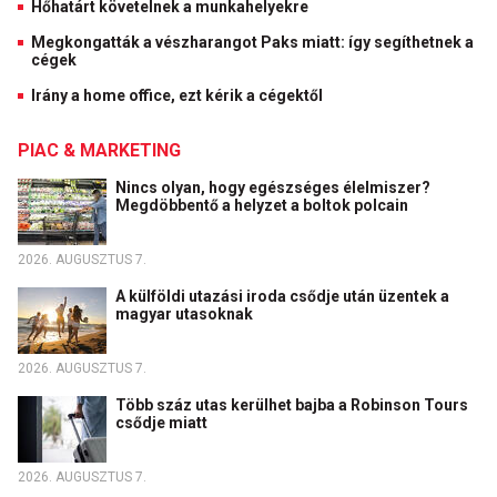
Hőhatárt követelnek a munkahelyekre
Megkongatták a vészharangot Paks miatt: így segíthetnek a
cégek
Irány a home office, ezt kérik a cégektől
PIAC & MARKETING
Nincs olyan, hogy egészséges élelmiszer?
Megdöbbentő a helyzet a boltok polcain
2026. AUGUSZTUS 7.
A külföldi utazási iroda csődje után üzentek a
magyar utasoknak
2026. AUGUSZTUS 7.
Több száz utas kerülhet bajba a Robinson Tours
csődje miatt
2026. AUGUSZTUS 7.