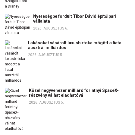
Nyereségbe fordult Tibor Dávid építőipari
vállalata
2026. AUGUSZTUS 6.
Lakásokat vásárolt luxusbirtoka mögött a fiatal
ausztrál milliárdos
2026. AUGUSZTUS 5.
Közel negyvenezer milliárd forintnyi SpaceX-
részvény válhat eladhatóvá
2026. AUGUSZTUS 5.