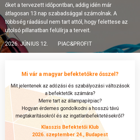
őket a tervezett időpontban, addig idén már
átlagosan 13 nap szabadsággal számolnak. A
többség ráadásul nem tart attól, hogy felettese az
utolsó pillanatban felülírja a terveit.
2026. JÚNIUS 12.
PIAC&PROFIT
Mi vár a magyar befektetőkre ősszel?
Mit jelentenek az adózási és szabályozási változások
a befektetők számára?
Merre tart az állampapírpiac?
Hogyan érdemes gondolkodni a hosszú távú
megtakarításokról és az ingatlanbefektetésekről?
Klasszis Befektetői Klub
2026. szeptember 24., Budapest