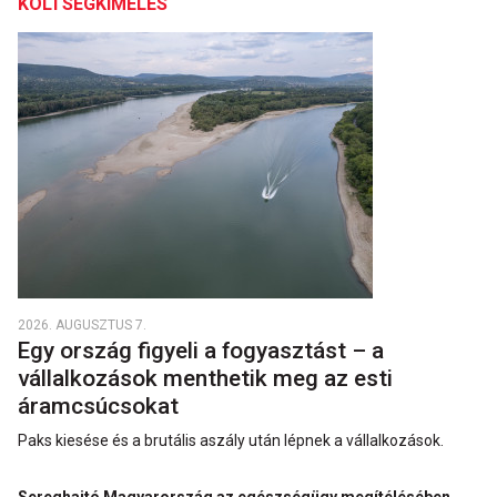
KÖLTSÉGKÍMÉLÉS
2026. AUGUSZTUS 7.
Egy ország figyeli a fogyasztást – a
vállalkozások menthetik meg az esti
áramcsúcsokat
Paks kiesése és a brutális aszály után lépnek a vállalkozások.
Sereghajtó Magyarország az egészségügy megítélésében