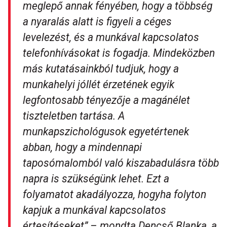
meglepő annak fényében, hogy a többség
a nyaralás alatt is figyeli a céges
levelezést, és a munkával kapcsolatos
telefonhívásokat is fogadja. Mindeközben
más kutatásainkból tudjuk, hogy a
munkahelyi jóllét érzetének egyik
legfontosabb tényezője a magánélet
tiszteletben tartása. A
munkapszichológusok egyetértenek
abban, hogy a mindennapi
taposómalomból való kiszabadulásra több
napra is szükségünk lehet. Ezt a
folyamatot akadályozza, hogyha folyton
kapjuk a munkával kapcsolatos
értesítéseket”
– mondta Dencső Blanka, a