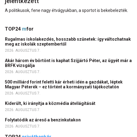
jelentkezett
A politikusok, fene nagy étvágyukban, a sportot is bekebelezték.
TOP24
m
for
Rugalmas iskolakezdés, hosszabb szünetek: így változhatnak
meg az iskolák szeptembertől
2026. AUGUSZTUS 7.
Akár három év börtönt is kaphat Szijjártó Péter, az ügyét már a
BRFK vizsgálja
2026. AUGUSZTUS 7.
500 milliárd forint feletti kár érheti idén a gazdákat, léptek
Magyar Péterék – ez történt a kormányzati tájékoztatón
2026. AUGUSZTUS 7.
Kiderült, ki irányítja a közmédia átvilágítását
2026. AUGUSZTUS 7.
Folytatódik az áreső a benzinkutakon
2026. AUGUSZTUS 7.
TOP24
privátbankár