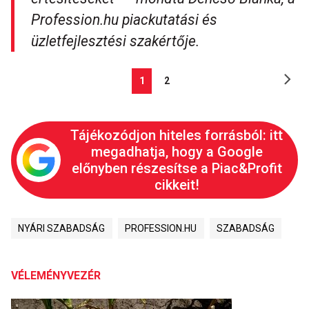
Profession.hu piackutatási és
üzletfejlesztési szakértője.
1
2
Tájékozódjon hiteles forrásból: itt
megadhatja, hogy a Google
előnyben részesítse a Piac&Profit
cikkeit!
NYÁRI SZABADSÁG
PROFESSION.HU
SZABADSÁG
VÉLEMÉNYVEZÉR