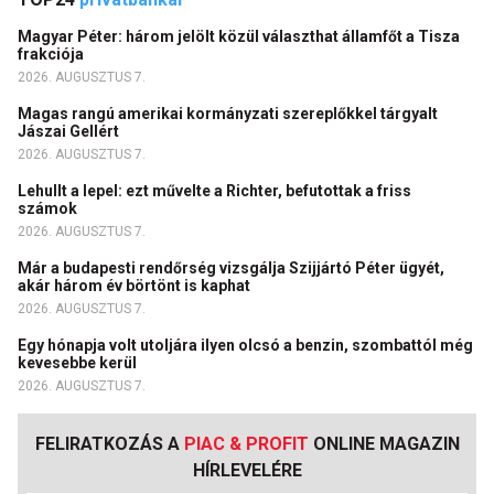
Magyar Péter: három jelölt közül választhat államfőt a Tisza
frakciója
2026. AUGUSZTUS 7.
Magas rangú amerikai kormányzati szereplőkkel tárgyalt
Jászai Gellért
2026. AUGUSZTUS 7.
Lehullt a lepel: ezt művelte a Richter, befutottak a friss
számok
2026. AUGUSZTUS 7.
Már a budapesti rendőrség vizsgálja Szijjártó Péter ügyét,
akár három év börtönt is kaphat
2026. AUGUSZTUS 7.
Egy hónapja volt utoljára ilyen olcsó a benzin, szombattól még
kevesebbe kerül
2026. AUGUSZTUS 7.
FELIRATKOZÁS A
PIAC & PROFIT
ONLINE MAGAZIN
HÍRLEVELÉRE