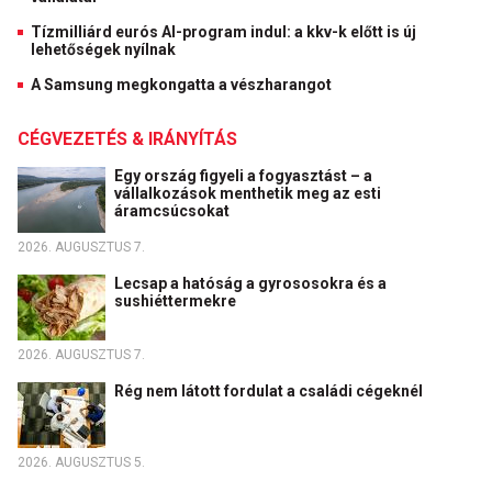
Tízmilliárd eurós AI-program indul: a kkv-k előtt is új
lehetőségek nyílnak
A Samsung megkongatta a vészharangot
CÉGVEZETÉS & IRÁNYÍTÁS
Egy ország figyeli a fogyasztást – a
vállalkozások menthetik meg az esti
áramcsúcsokat
2026. AUGUSZTUS 7.
Lecsap a hatóság a gyrososokra és a
sushiéttermekre
2026. AUGUSZTUS 7.
Rég nem látott fordulat a családi cégeknél
2026. AUGUSZTUS 5.