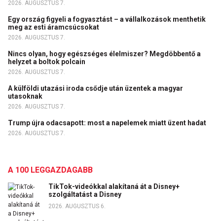
2026. AUGUSZTUS 7.
Egy ország figyeli a fogyasztást – a vállalkozások menthetik
meg az esti áramcsúcsokat
2026. AUGUSZTUS 7.
Nincs olyan, hogy egészséges élelmiszer? Megdöbbentő a
helyzet a boltok polcain
2026. AUGUSZTUS 7.
A külföldi utazási iroda csődje után üzentek a magyar
utasoknak
2026. AUGUSZTUS 7.
Trump újra odacsapott: most a napelemek miatt üzent hadat
2026. AUGUSZTUS 7.
A 100 LEGGAZDAGABB
TikTok-videókkal alakítaná át a Disney+
szolgáltatást a Disney
2026. AUGUSZTUS 6.