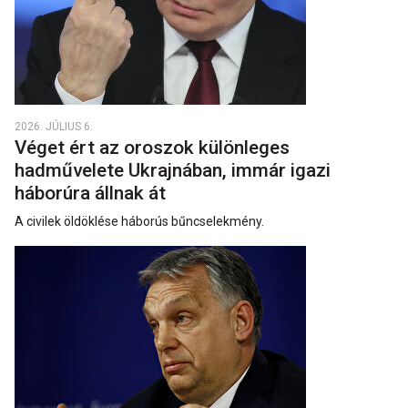
2026. JÚLIUS 6.
Véget ért az oroszok különleges
hadművelete Ukrajnában, immár igazi
háborúra állnak át
A civilek öldöklése háborús bűncselekmény.