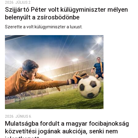
2026. JÚLIUS 2.
Szijjártó Péter volt külügyminiszter mélyen
belenyúlt a zsírosbödönbe
Szerette a volt külügyminiszter a luxust.
2026. JÚNIUS 6.
Mulatságba fordult a magyar focibajnokság
közvetítési jogának aukciója, senki nem