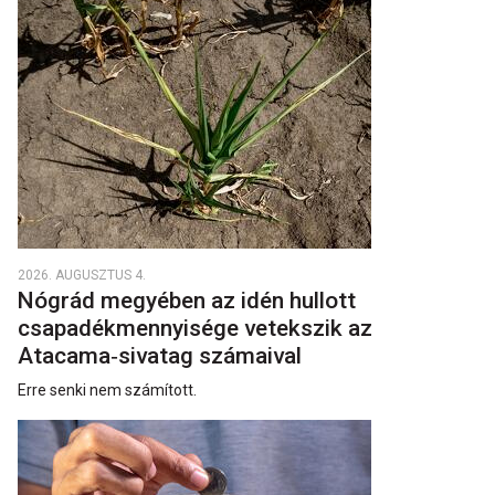
2026. AUGUSZTUS 4.
Nógrád megyében az idén hullott
csapadékmennyisége vetekszik az
Atacama‑sivatag számaival
Erre senki nem számított.