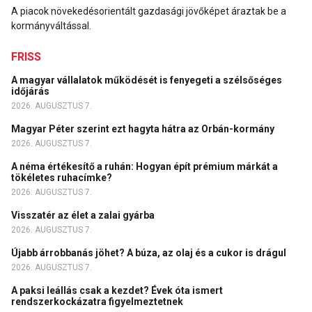
A piacok növekedésorientált gazdasági jövőképet áraztak be a
kormányváltással.
FRISS
A magyar vállalatok működését is fenyegeti a szélsőséges
időjárás
2026. AUGUSZTUS 7.
Magyar Péter szerint ezt hagyta hátra az Orbán-kormány
2026. AUGUSZTUS 7.
A néma értékesítő a ruhán: Hogyan épít prémium márkát a
tökéletes ruhacímke?
2026. AUGUSZTUS 7.
Visszatér az élet a zalai gyárba
2026. AUGUSZTUS 7.
Újabb árrobbanás jöhet? A búza, az olaj és a cukor is drágul
2026. AUGUSZTUS 7.
A paksi leállás csak a kezdet? Évek óta ismert
rendszerkockázatra figyelmeztetnek