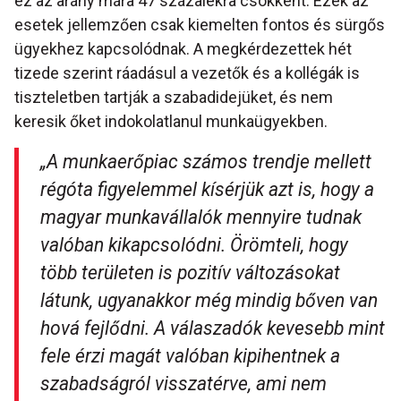
ez az arány mára 47 százalékra csökkent. Ezek az
esetek jellemzően csak kiemelten fontos és sürgős
ügyekhez kapcsolódnak. A megkérdezettek hét
tizede szerint ráadásul a vezetők és a kollégák is
tiszteletben tartják a szabadidejüket, és nem
keresik őket indokolatlanul munkaügyekben.
„A munkaerőpiac számos trendje mellett
régóta figyelemmel kísérjük azt is, hogy a
magyar munkavállalók mennyire tudnak
valóban kikapcsolódni. Örömteli, hogy
több területen is pozitív változásokat
látunk, ugyanakkor még mindig bőven van
hová fejlődni. A válaszadók kevesebb mint
fele érzi magát valóban kipihentnek a
szabadságról visszatérve, ami nem